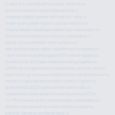
e-abis-1-c.ru
sindika01.ru
venda-festival.ru
store-brawlstars.ru
dooraleksandria.ru
antenna-highly.ru
mine-lab-msk.ru
1-mus.ru
3-sex-porn.ru
ban-damn.ru
purse-factory.ru
viagra-tablet.ru
fasbags.ru
adler-jun.ru
bandamn.ru
fincontech.ru
3sexporn.ru
1mus.ru
darksand.ru
rebus-toys.ru
minelab-msk.ru
rtdco.ru
seo-prodvizhenie-sajtov-stroitelnyh-kompanij.ru
card-voice.ru
rulonnyygazon177.ru
snow-guard.ru
domizbrusa-9x12spb.ru
demaholding.ru
aalse.ru
a380club.ru
argentinamia.ru
perkoka.ru
movie-one.ru
perk-oka.ru
g-octopus.ru
sibarchives.ru
andreislyusar.ru
naruto-x.ru
pursefactory.ru
tor-lyubov-i-grom.ru
spayderhed-2022.ru
movieone.ru
evro-dez.ru
webamator.ru
ma-absolut1.ru
avtopomosch27.ru
nv-750.ru
news-plain.ru
nertansaga.ru
delanalad.ru
dizfiles.ru
youtubefree.ru
aria-family.ru
roadli.ru
planeta-samara.ru
mysmartbuy.ru