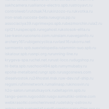
sakhcamera.ru
alliance-electro.spb.ru
stroyavt.ru
controlweb1.ru
tdsak74.ru
kinzozo-ru.ru
kvotka.ru
iron-snab.ru
costa-bella.ru
eugrus.pp.ru
associaciya39.ru
primexpo.spb.ru
bezmorchin.ru
ia2.ru
cpt21.ru
ispecspb.ru
regahost.ru
kolosok-elita.ru
tae-kwon.ru
consrio.com.ru
insiam.ru
avegainfo.ru
archery161.ru
bigencyclica.ru
vlast16.ru
korru.net
sarmiento.spb.su
extelopedia.ru
lammin-suo.spb.ru
iskatour.spb.ru
snpi.org.ru
running-line.ru
krygeva-spa.ru
chel.net.ru
rust-loco.ru
dugshop.ru
hl-beta.spb.ru
school494.spb.ru
mymubaby.ru
epoha-metalband.ru
ngr.spb.ru
rusgosnews.com
dieselvostok.ru
24hostel.msk.ru
w-dev.ru
f-ship.ru
regsmi.ru
filmnetwork.ru
malinasp.ru
kinosvin.ru
h2o-salon.ru
malutkayork.ru
deltaprim.spb.ru
tango-perm.ru
gooddir.ru
sgv.su
multiki-online.com
webkrasotki.com
cherinvest.ru
detskiy-ostrov.ru
ankou.spb.ru
alvesta1.ru
pdf-creator.ru
nix-files.org.ru