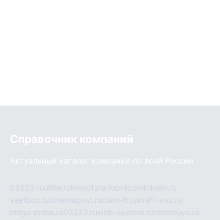
Справочник компаний
Актуальный каталог компаний по всей России
03223.ru
ufille.ru
krasotata.ru
prazdnikdushi.ru
veetbox.ru
cinemapost.ru
ciam-fr.ru
kraft-you.ru
mega-press.ru
03223.ru
web-explore.ru
rastenuya.ru