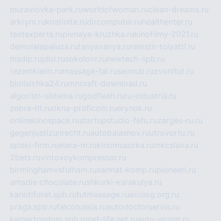
muraviovka-park.ru
worldofwoman.ru
clean-dreams.ru
arkrym.ru
kristinita.ru
dircomputer.ru
healthenter.ru
textexperts.ru
pivnaya-kruzhka.ru
kinofilmy-2021.ru
demolalapaluza.ru
tanyavanya.ru
remstir-tolyatti.ru
msdip.ru
jdol.ru
sokolovr.ru
newtech-spb.ru
rezemkleim.ru
massage-tai.ru
seonub.ru
zvonitut.ru
biolisichka24.ru
mncraft-download.ru
algoritm-sistema.ru
godflesh.ru
ru-industria.ru
zebra-tlt.ru
okna-proficom.ru
erynok.ru
onlinekinospace.ru
startupstudio-fefu.ru
zarges-ru.ru
gegenjustizunrecht.ru
autobalashov.ru
utrovortu.ru
spiski-firm.ru
elara-m.ru
kinomusorka.ru
mkcslava.ru
2bets.ru
vintovoykompressor.ru
birminghamvsfulham.ru
sarmat-komp.ru
pioneeri.ru
amadis-chocolate.ru
shkurki-karakulya.ru
kanotiforet.spb.ru
tutmassage.ru
ecolog.org.ru
praga.spb.ru
falcorussia.ru
autodoctorservis.ru
kamertondom.spb.ru
net-life.net.ru
avto-vozim.ru