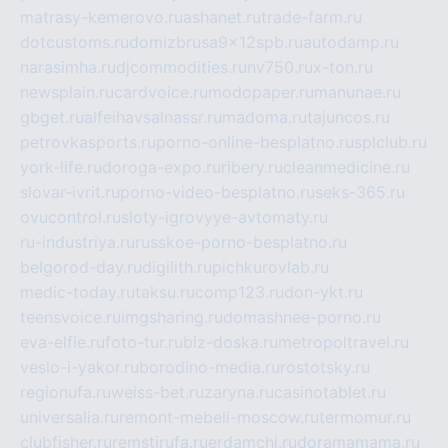
matrasy-kemerovo.ru
ashanet.ru
trade-farm.ru
dotcustoms.ru
domizbrusa9x12spb.ru
autodamp.ru
narasimha.ru
djcommodities.ru
nv750.ru
x-ton.ru
newsplain.ru
cardvoice.ru
modopaper.ru
manunae.ru
gbget.ru
alfeihavsalnassr.ru
madoma.ru
tajuncos.ru
petrovkasports.ru
porno-online-besplatno.ru
splclub.ru
york-life.ru
doroga-expo.ru
ribery.ru
cleanmedicine.ru
slovar-ivrit.ru
porno-video-besplatno.ru
seks-365.ru
ovucontrol.ru
sloty-igrovyye-avtomaty.ru
ru-industriya.ru
russkoe-porno-besplatno.ru
belgorod-day.ru
digilith.ru
pichkurovlab.ru
medic-today.ru
taksu.ru
comp123.ru
don-ykt.ru
teensvoice.ru
imgsharing.ru
domashnee-porno.ru
eva-elfie.ru
foto-tur.ru
biz-doska.ru
metropoltravel.ru
veslo-i-yakor.ru
borodino-media.ru
rostotsky.ru
regionufa.ru
weiss-bet.ru
zaryna.ru
casinotablet.ru
universalia.ru
remont-mebeli-moscow.ru
termomur.ru
clubfisher.ru
remstirufa.ru
erdamchi.ru
doramamama.ru