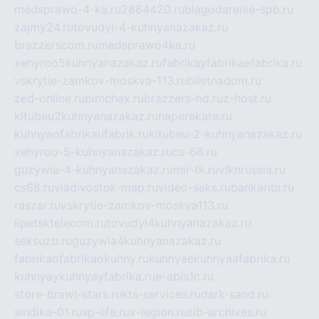
medsprawo-4-ka.ru
2864420.ru
blagodarenie-spb.ru
zajmy24.ru
tovudyi-4-kuhnyanazakaz.ru
brazzerscom.ru
medsprawo4ka.ru
xehyroo5kuhnyanazakaz.ru
fabrikayfabrikaefabrika.ru
vskrytie-zamkov-moskva-113.ru
biletnadom.ru
zed-online.ru
pimchax.ru
brazzers-hd.ru
z-host.ru
kitubeu2kuhnyanazakaz.ru
naperekate.ru
kuhnyaofabrikaufabrik.ru
kitubeu-2-kuhnyanazakaz.ru
xehyroo-5-kuhnyanazakaz.ru
cs-68.ru
guzywia-4-kuhnyanazakaz.ru
mir-tk.ru
vlknrussia.ru
cs68.ru
vladivostok-map.ru
video-seks.ru
bankaribi.ru
raszar.ru
vskrytie-zamkov-moskva113.ru
lipetsktelecom.ru
tovudyi4kuhnyanazakaz.ru
seksuzb.ru
guzywia4kuhnyanazakaz.ru
fabrikaofabrikaokuhny.ru
kuhnyaekuhnyaafabrika.ru
kuhnyaykuhnyayfabrika.ru
e-abis1c.ru
store-brawl-stars.ru
kts-services.ru
dark-sand.ru
sindika-01.ru
sp-life.ru
x-legion.ru
sib-archives.ru