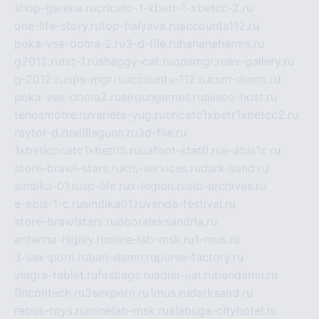
shop-garena.ru
cricetc-1-xbetr-1-xbetcc-2.ru
one-life-story.ru
top-halyava.ru
accounts112.ru
poka-vse-doma-2.ru
3-d-file.ru
hahahaharms.ru
g2012.ru
tst-1.ru
shaggy-cat.ru
opsmgr.ru
ev-gallery.ru
g-2012.ru
ops-mgr.ru
accounts-112.ru
csm-demo.ru
poka-vse-doma2.ru
airgungames.ru
allseo-host.ru
tehosmotre.ru
varieta-yug.ru
cricetc1xbetr1xbetcc2.ru
raytor-d.ru
atillagunn.ru
3d-file.ru
1xbeticricetc1xbetti5.ru
uafoot-statti.ru
e-abis1c.ru
store-brawl-stars.ru
kts-services.ru
dark-sand.ru
sindika-01.ru
sp-life.ru
x-legion.ru
sib-archives.ru
e-abis-1-c.ru
sindika01.ru
venda-festival.ru
store-brawlstars.ru
dooraleksandria.ru
antenna-highly.ru
mine-lab-msk.ru
1-mus.ru
3-sex-porn.ru
ban-damn.ru
purse-factory.ru
viagra-tablet.ru
fasbags.ru
adler-jun.ru
bandamn.ru
fincontech.ru
3sexporn.ru
1mus.ru
darksand.ru
rebus-toys.ru
minelab-msk.ru
alabuga-cityhotel.ru