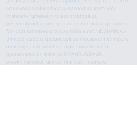
terramia.ru
academy62.ru
gardengallereya.ru
rti.com.ru
artem-news.ru
biserinca.ru
krasnodarkurort.com
imshowtv.ru
mebel-v-tule.ru
mobtopik.ru
pcsecurity.net.ru
tool-sib.ru
multimetrunit.ru
sp-tour.ru
fan-cs.ru
santeh-russia.ru
symbian9.net.ru
DSHAIR.RU
tmmotors.spb.ru
xjocuricopii.com
musavtomat.msk.ru
obustrojdom.ru
sovetcik.ru
ybaranovskaya.ru
ppknews.ru
cult-alshei.ru
JAPANRUSSIA.RU
proekciyamebel.ru
imper-finans.ru
rim.org.ru
glamourai.ru
brassminus.ru
zabor-pro.ru
ftn.pp.ru
dorogoe58.ru
laimengpacker.ru
kuzova-zapchasti.ru
sageerp.ru
taxodrom.ru
dsrazvitie.ru
hardcity.net.ru
ratinghomegames.ru
topservice25.ru
gubernyan.ru
gtglasslined.ru
ii4.ru
tssport.spb.ru
andorra24.com
blackwallstreet.ru
oboimos.ru
optim-doors.com.ru
ikuch.ru
nycr.org.ru
npa21.ru
vremya-ch.spb.ru
desert000.ru
ivtorgi.ru
ifiori.ru
catalog-statei.ru
dcv.org.ru
spetsmaster174.ru
ipkameryhiseeu.ru