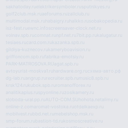
sakhatoday.ru
elektrikersymboler.ru
sputnikyes.ru
golf2club.msk.ru
aeforums.ru
zallclub.ru
multimodal.msk.ru
habaigry.ru
haikko.ru
sobakopedia.ru
isz-fest.ru
ewnc.info
screensaver-clock.net.ru
volnav.spb.ru
comnat.ru
npf.net.ru
7bit.pp.ru
kalugatur.ru
tesiaes.ru
card.com.ru
kazanka.spb.ru
gildiya-kuznecov.ru
kameryboavision.ru
griffoncom.spb.ru
fabrika-emotsiy.ru
PARK-MATROSOVA.RU
agat.spb.ru
avtoyurist-moskva1.ru
hardware.org.ru
схема-авто.рф
dg-lab.ru
angrup.ru
recruiter.spb.ru
music8.spb.ru
krsk124.ru
kubok.spb.ru
romanofforex.ru
analitikaplus.ru
spyonline.ru
zosikamery.ru
sloboda-ural.pp.ru
AUTO-COM.SU
hohota.net
alimy.ru
online-z.com
aromat-vostoka.ru
otdelkaexp.ru
mobilvest.ru
bbd.net.ru
mebelshop.msk.ru
smp-forum.ru
bastion-td.ru
kosmoscreative.ru