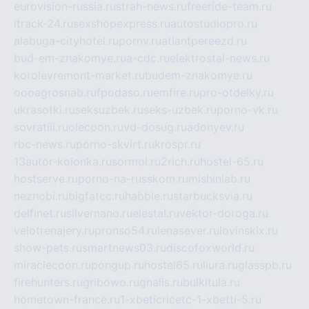
eurovision-russia.ru
strah-news.ru
freeride-team.ru
itrack-24.ru
sexshopexpress.ru
autostudiopro.ru
alabuga-cityhotel.ru
pornv.ru
atlantpereezd.ru
bud-em-znakomye.ru
a-cdc.ru
elektrostal-news.ru
korolevremont-market.ru
budem-znakomye.ru
oooagrosnab.ru
fpodaso.ru
emfire.ru
pro-otdelky.ru
ukrasotki.ru
seksuzbek.ru
seks-uzbek.ru
porno-vk.ru
sovratili.ru
olecoon.ru
vd-dosug.ru
adonyev.ru
rbc-news.ru
porno-skvirt.ru
krospr.ru
13autor-kolonka.ru
sormol.ru
2rich.ru
hostel-65.ru
hostserve.ru
porno-na-russkom.ru
mishinlab.ru
neznobi.ru
bigfatcc.ru
habble.ru
starbucksvia.ru
delfinet.ru
silvernano.ru
elestal.ru
vektor-doroga.ru
velotrenajery.ru
pronso54.ru
lenasever.ru
lovinskix.ru
show-pets.ru
smartnews03.ru
discofoxworld.ru
miraclecoon.ru
pongup.ru
hostel65.ru
liura.ru
glasspb.ru
firehunters.ru
gribowo.ru
gnalis.ru
bulkitula.ru
hometown-france.ru
1-xbeticricetc-1-xbetti-5.ru