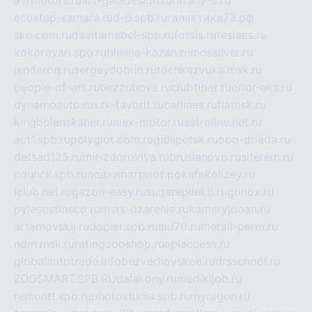
avrmotors.ru
art-galadesign.ru
tiffany-c.ru
ecostep-samara.ru
d-p.spb.ru
галактика73.рф
sko.com.ru
davitamebel-spb.ru
fotsis.ru
tesiaes.ru
kokoroyari.spb.ru
blesna-kazan.ru
mossilver.ru
lenderoq.ru
sergeydobrin.ru
tochkazvuka.msk.ru
people-of-art.ru
bezzubova.ru
clubtibet.ru
orior-aks.ru
dynamoauto.ru
szk-favorit.ru
carlines.ru
flatnsk.ru
kingbolenskaner.ru
alex-motor.ru
astroline.net.ru
act1.spb.ru
polyglot.com.ru
gidlipetsk.ru
ooo-driada.ru
detsad125.ru
mir-zdoroviya.ru
bruslanovo.ru
siterem.ru
council.spb.ru
лодкипатриот.рф
kafekolizey.ru
iclub.net.ru
gazon-easy.ru
sugarepilekb.ru
grinox.ru
pylesostineco.ru
msts-ozarenie.ru
kameryjooan.ru
artemovskij.ru
dopler.spb.ru
aid70.ru
metall-perm.ru
ndm.msk.ru
ratingzooshop.ru
apiaccess.ru
globalautotrade.info
bezverhovskoe.ru
drsschool.ru
ZOOSMART.SPB.RU
dalakony.ru
medikijob.ru
remontt.spb.ru
photostudia.spb.ru
myragon.ru