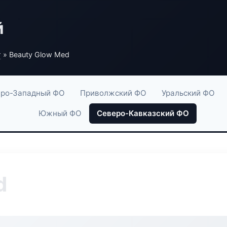
й
г
» Beauty Glow Med
ро-Западный ФО
Приволжский ФО
Уральский ФО
Южный ФО
Северо-Кавказский ФО
d