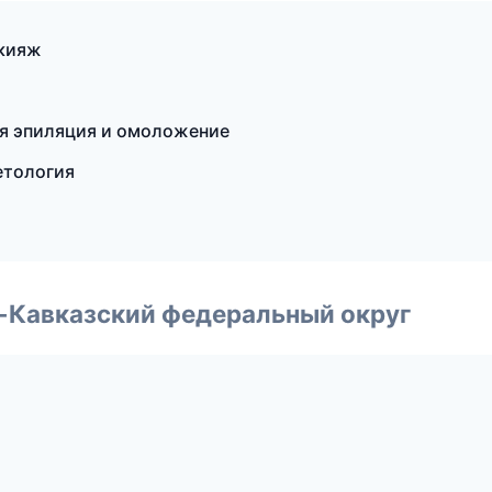
акияж
ая эпиляция и омоложение
етология
о-Кавказский федеральный округ