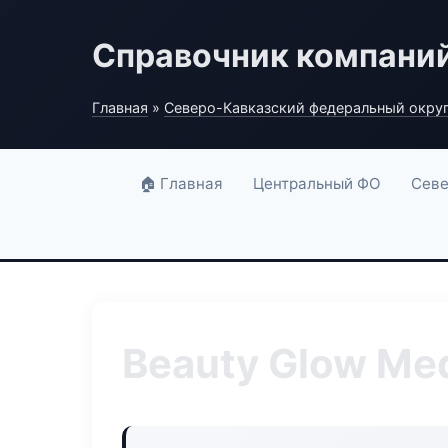
Справочник компани
Главная
»
Северо-Кавказский федеральный окру
🏠 Главная
Центральный ФО
Севе
Beauty Glow Me