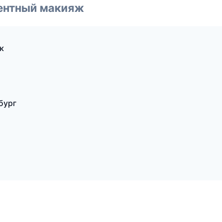
ентный макияж
к
бург