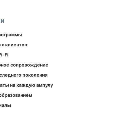
ми
программы
ых клиентов
i-Fi
урное сопровождение
следнего поколения
аты на каждую ампулу
образованием
риалы