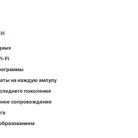
ми
одных
i-Fi
программы
аты на каждую ампулу
следнего поколения
урное сопровождение
га
образованием