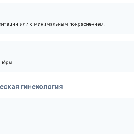
литации или с минимальным покраснением.
тнёры.
еская гинекология