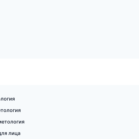
ология
етология
сметология
для лица