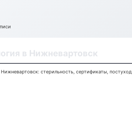
аписи
логия в Нижневартовск
 Нижневартовск: стерильность, сертификаты, постуход