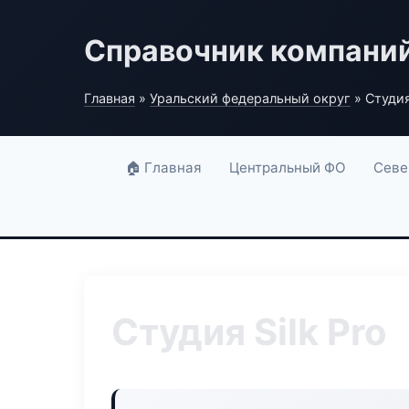
Справочник компани
Главная
»
Уральский федеральный округ
» Студия
🏠 Главная
Центральный ФО
Севе
Студия Silk Pro