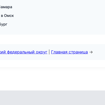
Самара
 в Омск
бург
кий федеральный округ
|
Главная страница
→