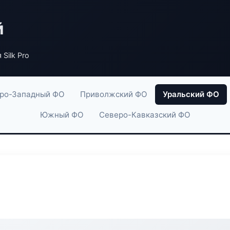
й
 Silk Pro
ро-Западный ФО
Приволжский ФО
Уральский ФО
Южный ФО
Северо-Кавказский ФО