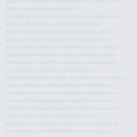
spiski-firm.ru
elara-m.ru
kinomusorka.ru
mkcslava.ru
2bets.ru
vintovoykompressor.ru
birminghamvsfulham.ru
sarmat-komp.ru
pioneeri.ru
amadis-chocolate.ru
shkurki-karakulya.ru
kanotiforet.spb.ru
tutmassage.ru
ecolog.org.ru
praga.spb.ru
falcorussia.ru
autodoctorservis.ru
kamertondom.spb.ru
net-life.net.ru
avto-vozim.ru
sakhcamera.ru
alliance-electro.spb.ru
stroyavt.ru
controlweb1.ru
tdsak74.ru
kinzozo-ru.ru
kvotka.ru
iron-snab.ru
costa-bella.ru
eugrus.pp.ru
associaciya39.ru
primexpo.spb.ru
bezmorchin.ru
ia2.ru
cpt21.ru
ispecspb.ru
regahost.ru
kolosok-elita.ru
tae-kwon.ru
consrio.com.ru
insiam.ru
avegainfo.ru
archery161.ru
bigencyclica.ru
vlast16.ru
korru.net
sarmiento.spb.su
extelopedia.ru
lammin-suo.spb.ru
iskatour.spb.ru
snpi.org.ru
running-line.ru
krygeva-spa.ru
chel.net.ru
rust-loco.ru
dugshop.ru
hl-beta.spb.ru
school494.spb.ru
mymubaby.ru