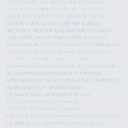
epoha-metalband.ru
ngr.spb.ru
rusgosnews.com
dieselvostok.ru
24hostel.msk.ru
w-dev.ru
f-ship.ru
regsmi.ru
filmnetwork.ru
malinasp.ru
kinosvin.ru
h2o-salon.ru
malutkayork.ru
deltaprim.spb.ru
tango-perm.ru
gooddir.ru
sgv.su
multiki-online.com
webkrasotki.com
cherinvest.ru
detskiy-ostrov.ru
ankou.spb.ru
alvesta1.ru
pdf-creator.ru
nix-files.org.ru
sakhatoday.ru
elektrikersymboler.ru
sputnikyes.ru
golf2club.msk.ru
aeforums.ru
zallclub.ru
multimodal.msk.ru
habaigry.ru
haikko.ru
sobakopedia.ru
isz-fest.ru
ewnc.info
screensaver-clock.net.ru
volnav.spb.ru
comnat.ru
npf.net.ru
7bit.pp.ru
kalugatur.ru
tesiaes.ru
card.com.ru
kazanka.spb.ru
gildiya-kuznecov.ru
kameryboavision.ru
griffoncom.spb.ru
fabrika-emotsiy.ru
PARK-MATROSOVA.RU
agat.spb.ru
avtoyurist-moskva1.ru
hardware.org.ru
схема-авто.рф
dg-lab.ru
angrup.ru
recruiter.spb.ru
music8.spb.ru