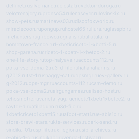
delfinet.ru
silvernano.ru
elestal.ru
vektor-doroga.ru
velotrenajery.ru
pronso54.ru
lenasever.ru
lovinskix.ru
show-pets.ru
smartnews03.ru
discofoxworld.ru
miraclecoon.ru
pongup.ru
hostel65.ru
liura.ru
glasspb.ru
firehunters.ru
gribowo.ru
gnalis.ru
bulkitula.ru
hometown-france.ru
1-xbeticricetc-1-xbetti-5.ru
shop-garena.ru
cricetc-1-xbetr-1-xbetcc-2.ru
one-life-story.ru
top-halyava.ru
accounts112.ru
poka-vse-doma-2.ru
3-d-file.ru
hahahaharms.ru
g2012.ru
tst-1.ru
shaggy-cat.ru
opsmgr.ru
ev-gallery.ru
g-2012.ru
ops-mgr.ru
accounts-112.ru
csm-demo.ru
poka-vse-doma2.ru
airgungames.ru
allseo-host.ru
tehosmotre.ru
varieta-yug.ru
cricetc1xbetr1xbetcc2.ru
raytor-d.ru
atillagunn.ru
3d-file.ru
1xbeticricetc1xbetti5.ru
uafoot-statti.ru
e-abis1c.ru
store-brawl-stars.ru
kts-services.ru
dark-sand.ru
sindika-01.ru
sp-life.ru
x-legion.ru
sib-archives.ru
e-abis-1-c.ru
sindika01.ru
venda-festival.ru