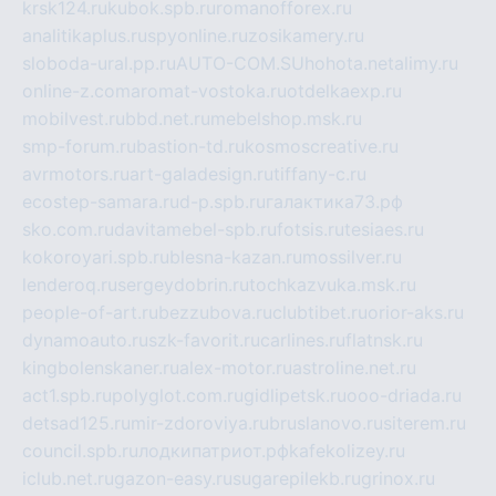
krsk124.ru
kubok.spb.ru
romanofforex.ru
analitikaplus.ru
spyonline.ru
zosikamery.ru
sloboda-ural.pp.ru
AUTO-COM.SU
hohota.net
alimy.ru
online-z.com
aromat-vostoka.ru
otdelkaexp.ru
mobilvest.ru
bbd.net.ru
mebelshop.msk.ru
smp-forum.ru
bastion-td.ru
kosmoscreative.ru
avrmotors.ru
art-galadesign.ru
tiffany-c.ru
ecostep-samara.ru
d-p.spb.ru
галактика73.рф
sko.com.ru
davitamebel-spb.ru
fotsis.ru
tesiaes.ru
kokoroyari.spb.ru
blesna-kazan.ru
mossilver.ru
lenderoq.ru
sergeydobrin.ru
tochkazvuka.msk.ru
people-of-art.ru
bezzubova.ru
clubtibet.ru
orior-aks.ru
dynamoauto.ru
szk-favorit.ru
carlines.ru
flatnsk.ru
kingbolenskaner.ru
alex-motor.ru
astroline.net.ru
act1.spb.ru
polyglot.com.ru
gidlipetsk.ru
ooo-driada.ru
detsad125.ru
mir-zdoroviya.ru
bruslanovo.ru
siterem.ru
council.spb.ru
лодкипатриот.рф
kafekolizey.ru
iclub.net.ru
gazon-easy.ru
sugarepilekb.ru
grinox.ru