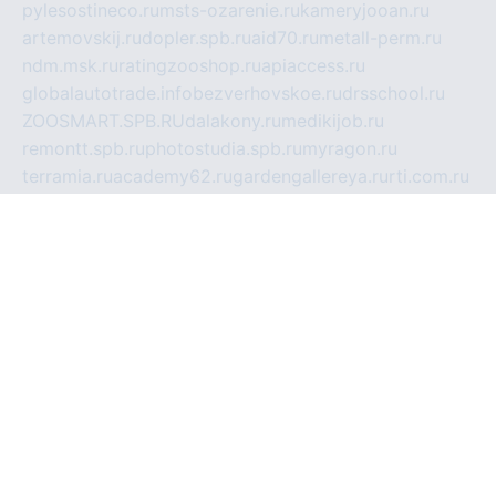
pylesostineco.ru
msts-ozarenie.ru
kameryjooan.ru
artemovskij.ru
dopler.spb.ru
aid70.ru
metall-perm.ru
ndm.msk.ru
ratingzooshop.ru
apiaccess.ru
globalautotrade.info
bezverhovskoe.ru
drsschool.ru
ZOOSMART.SPB.RU
dalakony.ru
medikijob.ru
remontt.spb.ru
photostudia.spb.ru
myragon.ru
terramia.ru
academy62.ru
gardengallereya.ru
rti.com.ru
artem-news.ru
biserinca.ru
krasnodarkurort.com
imshowtv.ru
mebel-v-tule.ru
mobtopik.ru
pcsecurity.net.ru
tool-sib.ru
multimetrunit.ru
sp-tour.ru
fan-cs.ru
santeh-russia.ru
symbian9.net.ru
DSHAIR.RU
tmmotors.spb.ru
xjocuricopii.com
musavtomat.msk.ru
obustrojdom.ru
sovetcik.ru
ybaranovskaya.ru
ppknews.ru
cult-alshei.ru
JAPANRUSSIA.RU
proekciyamebel.ru
imper-finans.ru
rim.org.ru
glamourai.ru
brassminus.ru
zabor-pro.ru
ftn.pp.ru
dorogoe58.ru
laimengpacker.ru
kuzova-zapchasti.ru
sageerp.ru
taxodrom.ru
dsrazvitie.ru
hardcity.net.ru