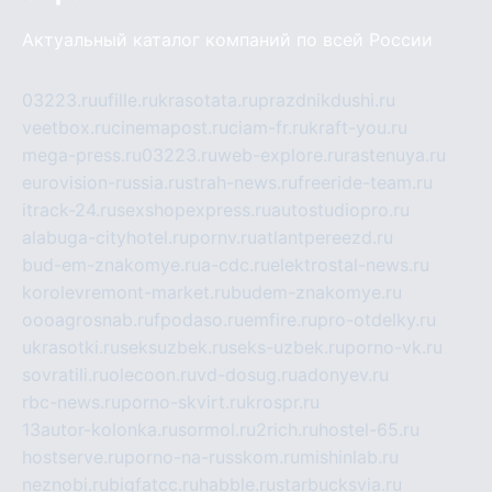
Актуальный каталог компаний по всей России
03223.ru
ufille.ru
krasotata.ru
prazdnikdushi.ru
veetbox.ru
cinemapost.ru
ciam-fr.ru
kraft-you.ru
mega-press.ru
03223.ru
web-explore.ru
rastenuya.ru
eurovision-russia.ru
strah-news.ru
freeride-team.ru
itrack-24.ru
sexshopexpress.ru
autostudiopro.ru
alabuga-cityhotel.ru
pornv.ru
atlantpereezd.ru
bud-em-znakomye.ru
a-cdc.ru
elektrostal-news.ru
korolevremont-market.ru
budem-znakomye.ru
oooagrosnab.ru
fpodaso.ru
emfire.ru
pro-otdelky.ru
ukrasotki.ru
seksuzbek.ru
seks-uzbek.ru
porno-vk.ru
sovratili.ru
olecoon.ru
vd-dosug.ru
adonyev.ru
rbc-news.ru
porno-skvirt.ru
krospr.ru
13autor-kolonka.ru
sormol.ru
2rich.ru
hostel-65.ru
hostserve.ru
porno-na-russkom.ru
mishinlab.ru
neznobi.ru
bigfatcc.ru
habble.ru
starbucksvia.ru