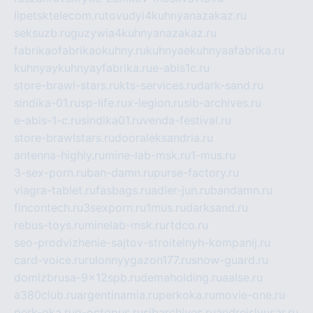
lipetsktelecom.ru
tovudyi4kuhnyanazakaz.ru
seksuzb.ru
guzywia4kuhnyanazakaz.ru
fabrikaofabrikaokuhny.ru
kuhnyaekuhnyaafabrika.ru
kuhnyaykuhnyayfabrika.ru
e-abis1c.ru
store-brawl-stars.ru
kts-services.ru
dark-sand.ru
sindika-01.ru
sp-life.ru
x-legion.ru
sib-archives.ru
e-abis-1-c.ru
sindika01.ru
venda-festival.ru
store-brawlstars.ru
dooraleksandria.ru
antenna-highly.ru
mine-lab-msk.ru
1-mus.ru
3-sex-porn.ru
ban-damn.ru
purse-factory.ru
viagra-tablet.ru
fasbags.ru
adler-jun.ru
bandamn.ru
fincontech.ru
3sexporn.ru
1mus.ru
darksand.ru
rebus-toys.ru
minelab-msk.ru
rtdco.ru
seo-prodvizhenie-sajtov-stroitelnyh-kompanij.ru
card-voice.ru
rulonnyygazon177.ru
snow-guard.ru
domizbrusa-9x12spb.ru
demaholding.ru
aalse.ru
a380club.ru
argentinamia.ru
perkoka.ru
movie-one.ru
perk-oka.ru
g-octopus.ru
sibarchives.ru
andreislyusar.ru