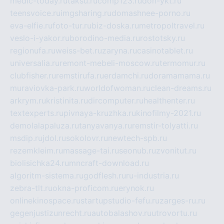
medic-today.ru
taksu.ru
comp123.ru
don-ykt.ru
teensvoice.ru
imgsharing.ru
domashnee-porno.ru
eva-elfie.ru
foto-tur.ru
biz-doska.ru
metropoltravel.ru
veslo-i-yakor.ru
borodino-media.ru
rostotsky.ru
regionufa.ru
weiss-bet.ru
zaryna.ru
casinotablet.ru
universalia.ru
remont-mebeli-moscow.ru
termomur.ru
clubfisher.ru
remstirufa.ru
erdamchi.ru
doramamama.ru
muraviovka-park.ru
worldofwoman.ru
clean-dreams.ru
arkrym.ru
kristinita.ru
dircomputer.ru
healthenter.ru
textexperts.ru
pivnaya-kruzhka.ru
kinofilmy-2021.ru
demolalapaluza.ru
tanyavanya.ru
remstir-tolyatti.ru
msdip.ru
jdol.ru
sokolovr.ru
newtech-spb.ru
rezemkleim.ru
massage-tai.ru
seonub.ru
zvonitut.ru
biolisichka24.ru
mncraft-download.ru
algoritm-sistema.ru
godflesh.ru
ru-industria.ru
zebra-tlt.ru
okna-proficom.ru
erynok.ru
onlinekinospace.ru
startupstudio-fefu.ru
zarges-ru.ru
gegenjustizunrecht.ru
autobalashov.ru
utrovortu.ru