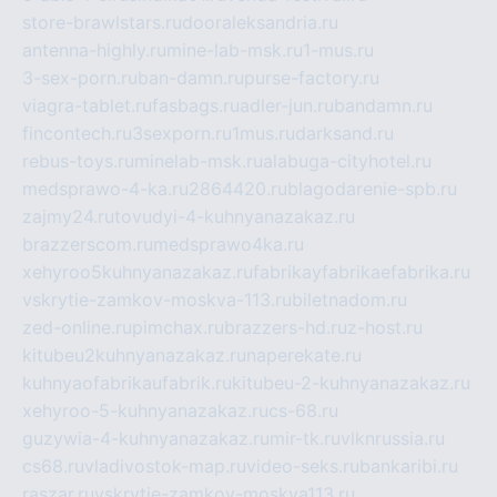
store-brawlstars.ru
dooraleksandria.ru
antenna-highly.ru
mine-lab-msk.ru
1-mus.ru
3-sex-porn.ru
ban-damn.ru
purse-factory.ru
viagra-tablet.ru
fasbags.ru
adler-jun.ru
bandamn.ru
fincontech.ru
3sexporn.ru
1mus.ru
darksand.ru
rebus-toys.ru
minelab-msk.ru
alabuga-cityhotel.ru
medsprawo-4-ka.ru
2864420.ru
blagodarenie-spb.ru
zajmy24.ru
tovudyi-4-kuhnyanazakaz.ru
brazzerscom.ru
medsprawo4ka.ru
xehyroo5kuhnyanazakaz.ru
fabrikayfabrikaefabrika.ru
vskrytie-zamkov-moskva-113.ru
biletnadom.ru
zed-online.ru
pimchax.ru
brazzers-hd.ru
z-host.ru
kitubeu2kuhnyanazakaz.ru
naperekate.ru
kuhnyaofabrikaufabrik.ru
kitubeu-2-kuhnyanazakaz.ru
xehyroo-5-kuhnyanazakaz.ru
cs-68.ru
guzywia-4-kuhnyanazakaz.ru
mir-tk.ru
vlknrussia.ru
cs68.ru
vladivostok-map.ru
video-seks.ru
bankaribi.ru
raszar.ru
vskrytie-zamkov-moskva113.ru