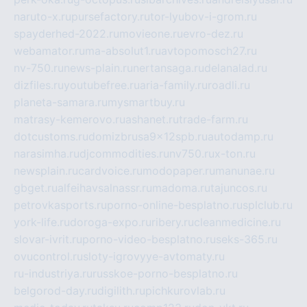
naruto-x.ru
pursefactory.ru
tor-lyubov-i-grom.ru
spayderhed-2022.ru
movieone.ru
evro-dez.ru
webamator.ru
ma-absolut1.ru
avtopomosch27.ru
nv-750.ru
news-plain.ru
nertansaga.ru
delanalad.ru
dizfiles.ru
youtubefree.ru
aria-family.ru
roadli.ru
planeta-samara.ru
mysmartbuy.ru
matrasy-kemerovo.ru
ashanet.ru
trade-farm.ru
dotcustoms.ru
domizbrusa9x12spb.ru
autodamp.ru
narasimha.ru
djcommodities.ru
nv750.ru
x-ton.ru
newsplain.ru
cardvoice.ru
modopaper.ru
manunae.ru
gbget.ru
alfeihavsalnassr.ru
madoma.ru
tajuncos.ru
petrovkasports.ru
porno-online-besplatno.ru
splclub.ru
york-life.ru
doroga-expo.ru
ribery.ru
cleanmedicine.ru
slovar-ivrit.ru
porno-video-besplatno.ru
seks-365.ru
ovucontrol.ru
sloty-igrovyye-avtomaty.ru
ru-industriya.ru
russkoe-porno-besplatno.ru
belgorod-day.ru
digilith.ru
pichkurovlab.ru