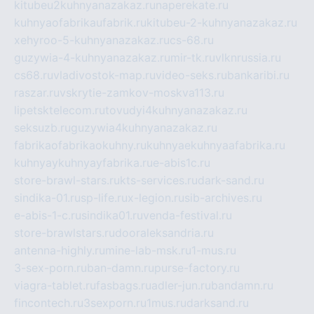
kitubeu2kuhnyanazakaz.ru
naperekate.ru
kuhnyaofabrikaufabrik.ru
kitubeu-2-kuhnyanazakaz.ru
xehyroo-5-kuhnyanazakaz.ru
cs-68.ru
guzywia-4-kuhnyanazakaz.ru
mir-tk.ru
vlknrussia.ru
cs68.ru
vladivostok-map.ru
video-seks.ru
bankaribi.ru
raszar.ru
vskrytie-zamkov-moskva113.ru
lipetsktelecom.ru
tovudyi4kuhnyanazakaz.ru
seksuzb.ru
guzywia4kuhnyanazakaz.ru
fabrikaofabrikaokuhny.ru
kuhnyaekuhnyaafabrika.ru
kuhnyaykuhnyayfabrika.ru
e-abis1c.ru
store-brawl-stars.ru
kts-services.ru
dark-sand.ru
sindika-01.ru
sp-life.ru
x-legion.ru
sib-archives.ru
e-abis-1-c.ru
sindika01.ru
venda-festival.ru
store-brawlstars.ru
dooraleksandria.ru
antenna-highly.ru
mine-lab-msk.ru
1-mus.ru
3-sex-porn.ru
ban-damn.ru
purse-factory.ru
viagra-tablet.ru
fasbags.ru
adler-jun.ru
bandamn.ru
fincontech.ru
3sexporn.ru
1mus.ru
darksand.ru