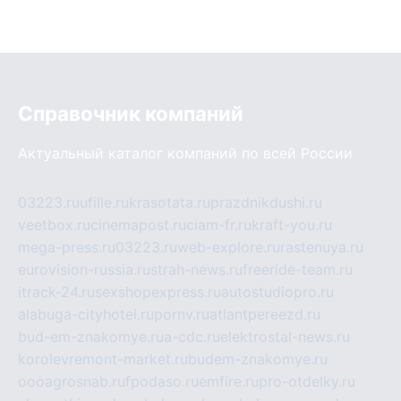
Справочник компаний
Актуальный каталог компаний по всей России
03223.ru
ufille.ru
krasotata.ru
prazdnikdushi.ru
veetbox.ru
cinemapost.ru
ciam-fr.ru
kraft-you.ru
mega-press.ru
03223.ru
web-explore.ru
rastenuya.ru
eurovision-russia.ru
strah-news.ru
freeride-team.ru
itrack-24.ru
sexshopexpress.ru
autostudiopro.ru
alabuga-cityhotel.ru
pornv.ru
atlantpereezd.ru
bud-em-znakomye.ru
a-cdc.ru
elektrostal-news.ru
korolevremont-market.ru
budem-znakomye.ru
oooagrosnab.ru
fpodaso.ru
emfire.ru
pro-otdelky.ru