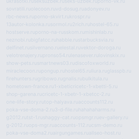
ukrasotki.ru
seksuzbek.ru
seks-uzbek.ru
porno-vk.ru
sovratili.ru
olecoon.ru
vd-dosug.ru
adonyev.ru
rbc-news.ru
porno-skvirt.ru
krospr.ru
13autor-kolonka.ru
sormol.ru
2rich.ru
hostel-65.ru
hostserve.ru
porno-na-russkom.ru
mishinlab.ru
neznobi.ru
bigfatcc.ru
habble.ru
starbucksvia.ru
delfinet.ru
silvernano.ru
elestal.ru
vektor-doroga.ru
velotrenajery.ru
pronso54.ru
lenasever.ru
lovinskix.ru
show-pets.ru
smartnews03.ru
discofoxworld.ru
miraclecoon.ru
pongup.ru
hostel65.ru
liura.ru
glasspb.ru
firehunters.ru
gribowo.ru
gnalis.ru
bulkitula.ru
hometown-france.ru
1-xbeticricetc-1-xbetti-5.ru
shop-garena.ru
cricetc-1-xbetr-1-xbetcc-2.ru
one-life-story.ru
top-halyava.ru
accounts112.ru
poka-vse-doma-2.ru
3-d-file.ru
hahahaharms.ru
g2012.ru
tst-1.ru
shaggy-cat.ru
opsmgr.ru
ev-gallery.ru
g-2012.ru
ops-mgr.ru
accounts-112.ru
csm-demo.ru
poka-vse-doma2.ru
airgungames.ru
allseo-host.ru