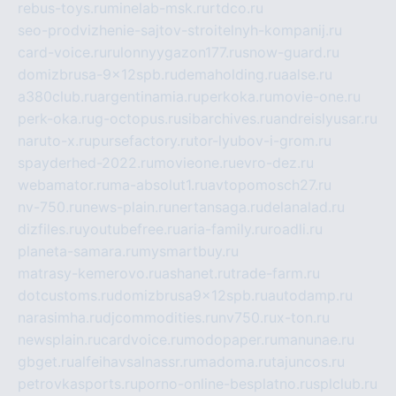
rebus-toys.ru
minelab-msk.ru
rtdco.ru
seo-prodvizhenie-sajtov-stroitelnyh-kompanij.ru
card-voice.ru
rulonnyygazon177.ru
snow-guard.ru
domizbrusa-9x12spb.ru
demaholding.ru
aalse.ru
a380club.ru
argentinamia.ru
perkoka.ru
movie-one.ru
perk-oka.ru
g-octopus.ru
sibarchives.ru
andreislyusar.ru
naruto-x.ru
pursefactory.ru
tor-lyubov-i-grom.ru
spayderhed-2022.ru
movieone.ru
evro-dez.ru
webamator.ru
ma-absolut1.ru
avtopomosch27.ru
nv-750.ru
news-plain.ru
nertansaga.ru
delanalad.ru
dizfiles.ru
youtubefree.ru
aria-family.ru
roadli.ru
planeta-samara.ru
mysmartbuy.ru
matrasy-kemerovo.ru
ashanet.ru
trade-farm.ru
dotcustoms.ru
domizbrusa9x12spb.ru
autodamp.ru
narasimha.ru
djcommodities.ru
nv750.ru
x-ton.ru
newsplain.ru
cardvoice.ru
modopaper.ru
manunae.ru
gbget.ru
alfeihavsalnassr.ru
madoma.ru
tajuncos.ru
petrovkasports.ru
porno-online-besplatno.ru
splclub.ru