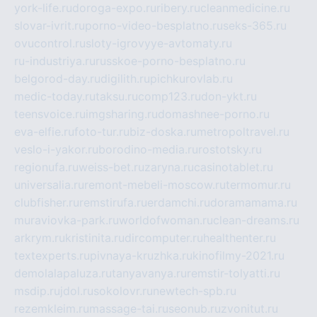
york-life.ru
doroga-expo.ru
ribery.ru
cleanmedicine.ru
slovar-ivrit.ru
porno-video-besplatno.ru
seks-365.ru
ovucontrol.ru
sloty-igrovyye-avtomaty.ru
ru-industriya.ru
russkoe-porno-besplatno.ru
belgorod-day.ru
digilith.ru
pichkurovlab.ru
medic-today.ru
taksu.ru
comp123.ru
don-ykt.ru
teensvoice.ru
imgsharing.ru
domashnee-porno.ru
eva-elfie.ru
foto-tur.ru
biz-doska.ru
metropoltravel.ru
veslo-i-yakor.ru
borodino-media.ru
rostotsky.ru
regionufa.ru
weiss-bet.ru
zaryna.ru
casinotablet.ru
universalia.ru
remont-mebeli-moscow.ru
termomur.ru
clubfisher.ru
remstirufa.ru
erdamchi.ru
doramamama.ru
muraviovka-park.ru
worldofwoman.ru
clean-dreams.ru
arkrym.ru
kristinita.ru
dircomputer.ru
healthenter.ru
textexperts.ru
pivnaya-kruzhka.ru
kinofilmy-2021.ru
demolalapaluza.ru
tanyavanya.ru
remstir-tolyatti.ru
msdip.ru
jdol.ru
sokolovr.ru
newtech-spb.ru
rezemkleim.ru
massage-tai.ru
seonub.ru
zvonitut.ru