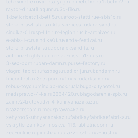
tehosmotre.ru
varieta-yug.ru
cricetc1xbetr1xbetcc2.ru
raytor-d.ru
atillagunn.ru
3d-file.ru
1xbeticricetc1xbetti5.ru
uafoot-statti.ru
e-abis1c.ru
store-brawl-stars.ru
kts-services.ru
dark-sand.ru
sindika-01.ru
sp-life.ru
x-legion.ru
sib-archives.ru
e-abis-1-c.ru
sindika01.ru
venda-festival.ru
store-brawlstars.ru
dooraleksandria.ru
antenna-highly.ru
mine-lab-msk.ru
1-mus.ru
3-sex-porn.ru
ban-damn.ru
purse-factory.ru
viagra-tablet.ru
fasbags.ru
adler-jun.ru
bandamn.ru
fincontech.ru
3sexporn.ru
1mus.ru
darksand.ru
rebus-toys.ru
minelab-msk.ru
alabuga-cityhotel.ru
medsprawo-4-ka.ru
2864420.ru
blagodarenie-spb.ru
zajmy24.ru
tovudyi-4-kuhnyanazakaz.ru
brazzerscom.ru
medsprawo4ka.ru
xehyroo5kuhnyanazakaz.ru
fabrikayfabrikaefabrika.ru
vskrytie-zamkov-moskva-113.ru
biletnadom.ru
zed-online.ru
pimchax.ru
brazzers-hd.ru
z-host.ru