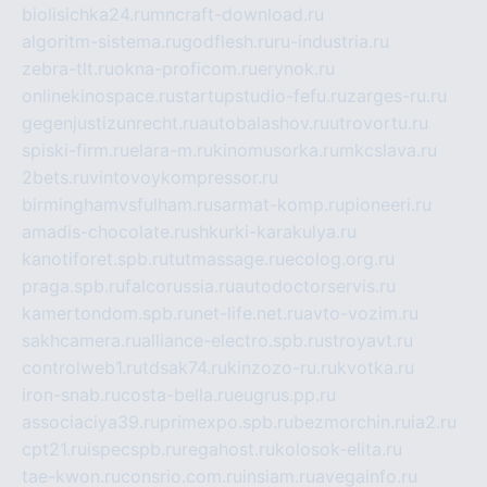
biolisichka24.ru
mncraft-download.ru
algoritm-sistema.ru
godflesh.ru
ru-industria.ru
zebra-tlt.ru
okna-proficom.ru
erynok.ru
onlinekinospace.ru
startupstudio-fefu.ru
zarges-ru.ru
gegenjustizunrecht.ru
autobalashov.ru
utrovortu.ru
spiski-firm.ru
elara-m.ru
kinomusorka.ru
mkcslava.ru
2bets.ru
vintovoykompressor.ru
birminghamvsfulham.ru
sarmat-komp.ru
pioneeri.ru
amadis-chocolate.ru
shkurki-karakulya.ru
kanotiforet.spb.ru
tutmassage.ru
ecolog.org.ru
praga.spb.ru
falcorussia.ru
autodoctorservis.ru
kamertondom.spb.ru
net-life.net.ru
avto-vozim.ru
sakhcamera.ru
alliance-electro.spb.ru
stroyavt.ru
controlweb1.ru
tdsak74.ru
kinzozo-ru.ru
kvotka.ru
iron-snab.ru
costa-bella.ru
eugrus.pp.ru
associaciya39.ru
primexpo.spb.ru
bezmorchin.ru
ia2.ru
cpt21.ru
ispecspb.ru
regahost.ru
kolosok-elita.ru
tae-kwon.ru
consrio.com.ru
insiam.ru
avegainfo.ru