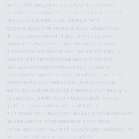
archery161.ru
bigencyclica.ru
vlast16.ru
korru.net
sarmiento.spb.su
extelopedia.ru
lammin-suo.spb.ru
iskatour.spb.ru
snpi.org.ru
running-line.ru
krygeva-spa.ru
chel.net.ru
rust-loco.ru
dugshop.ru
hl-beta.spb.ru
school494.spb.ru
mymubaby.ru
epoha-metalband.ru
ngr.spb.ru
rusgosnews.com
dieselvostok.ru
24hostel.msk.ru
w-dev.ru
f-ship.ru
regsmi.ru
filmnetwork.ru
malinasp.ru
kinosvin.ru
h2o-salon.ru
malutkayork.ru
deltaprim.spb.ru
tango-perm.ru
gooddir.ru
sgv.su
multiki-online.com
webkrasotki.com
cherinvest.ru
detskiy-ostrov.ru
ankou.spb.ru
alvesta1.ru
pdf-creator.ru
nix-files.org.ru
sakhatoday.ru
elektrikersymboler.ru
sputnikyes.ru
golf2club.msk.ru
aeforums.ru
zallclub.ru
multimodal.msk.ru
habaigry.ru
haikko.ru
sobakopedia.ru
isz-fest.ru
ewnc.info
screensaver-clock.net.ru
volnav.spb.ru
comnat.ru
npf.net.ru
7bit.pp.ru
kalugatur.ru
tesiaes.ru
card.com.ru
kazanka.spb.ru