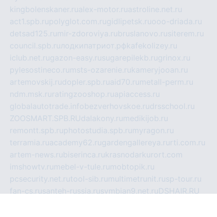
kingbolenskaner.ru
alex-motor.ru
astroline.net.ru
act1.spb.ru
polyglot.com.ru
gidlipetsk.ru
ooo-driada.ru
detsad125.ru
mir-zdoroviya.ru
bruslanovo.ru
siterem.ru
council.spb.ru
лодкипатриот.рф
kafekolizey.ru
iclub.net.ru
gazon-easy.ru
sugarepilekb.ru
grinox.ru
pylesostineco.ru
msts-ozarenie.ru
kameryjooan.ru
artemovskij.ru
dopler.spb.ru
aid70.ru
metall-perm.ru
ndm.msk.ru
ratingzooshop.ru
apiaccess.ru
globalautotrade.info
bezverhovskoe.ru
drsschool.ru
ZOOSMART.SPB.RU
dalakony.ru
medikijob.ru
remontt.spb.ru
photostudia.spb.ru
myragon.ru
terramia.ru
academy62.ru
gardengallereya.ru
rti.com.ru
artem-news.ru
biserinca.ru
krasnodarkurort.com
imshowtv.ru
mebel-v-tule.ru
mobtopik.ru
pcsecurity.net.ru
tool-sib.ru
multimetrunit.ru
sp-tour.ru
fan-cs.ru
santeh-russia.ru
symbian9.net.ru
DSHAIR.RU
tmmotors.spb.ru
xjocuricopii.com
musavtomat.msk.ru
obustrojdom.ru
sovetcik.ru
ybaranovskaya.ru