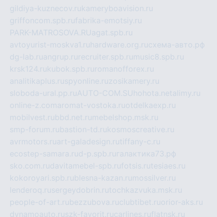
gildiya-kuznecov.ru
kameryboavision.ru
griffoncom.spb.ru
fabrika-emotsiy.ru
PARK-MATROSOVA.RU
agat.spb.ru
avtoyurist-moskva1.ru
hardware.org.ru
схема-авто.рф
dg-lab.ru
angrup.ru
recruiter.spb.ru
music8.spb.ru
krsk124.ru
kubok.spb.ru
romanofforex.ru
analitikaplus.ru
spyonline.ru
zosikamery.ru
sloboda-ural.pp.ru
AUTO-COM.SU
hohota.net
alimy.ru
online-z.com
aromat-vostoka.ru
otdelkaexp.ru
mobilvest.ru
bbd.net.ru
mebelshop.msk.ru
smp-forum.ru
bastion-td.ru
kosmoscreative.ru
avrmotors.ru
art-galadesign.ru
tiffany-c.ru
ecostep-samara.ru
d-p.spb.ru
галактика73.рф
sko.com.ru
davitamebel-spb.ru
fotsis.ru
tesiaes.ru
kokoroyari.spb.ru
blesna-kazan.ru
mossilver.ru
lenderoq.ru
sergeydobrin.ru
tochkazvuka.msk.ru
people-of-art.ru
bezzubova.ru
clubtibet.ru
orior-aks.ru
dynamoauto.ru
szk-favorit.ru
carlines.ru
flatnsk.ru