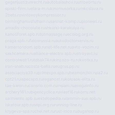
gegenjustizunrecht.ru
autobalashov.ru
utrovortu.ru
spiski-firm.ru
elara-m.ru
kinomusorka.ru
mkcslava.ru
2bets.ru
vintovoykompressor.ru
birminghamvsfulham.ru
sarmat-komp.ru
pioneeri.ru
amadis-chocolate.ru
shkurki-karakulya.ru
kanotiforet.spb.ru
tutmassage.ru
ecolog.org.ru
praga.spb.ru
falcorussia.ru
autodoctorservis.ru
kamertondom.spb.ru
net-life.net.ru
avto-vozim.ru
sakhcamera.ru
alliance-electro.spb.ru
stroyavt.ru
controlweb1.ru
tdsak74.ru
kinzozo-ru.ru
kvotka.ru
iron-snab.ru
costa-bella.ru
eugrus.pp.ru
associaciya39.ru
primexpo.spb.ru
bezmorchin.ru
ia2.ru
cpt21.ru
ispecspb.ru
regahost.ru
kolosok-elita.ru
tae-kwon.ru
consrio.com.ru
insiam.ru
avegainfo.ru
archery161.ru
bigencyclica.ru
vlast16.ru
korru.net
sarmiento.spb.su
extelopedia.ru
lammin-suo.spb.ru
iskatour.spb.ru
snpi.org.ru
running-line.ru
krygeva-spa.ru
chel.net.ru
rust-loco.ru
dugshop.ru