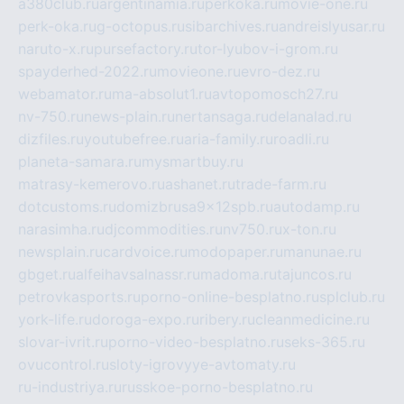
a380club.ru
argentinamia.ru
perkoka.ru
movie-one.ru
perk-oka.ru
g-octopus.ru
sibarchives.ru
andreislyusar.ru
naruto-x.ru
pursefactory.ru
tor-lyubov-i-grom.ru
spayderhed-2022.ru
movieone.ru
evro-dez.ru
webamator.ru
ma-absolut1.ru
avtopomosch27.ru
nv-750.ru
news-plain.ru
nertansaga.ru
delanalad.ru
dizfiles.ru
youtubefree.ru
aria-family.ru
roadli.ru
planeta-samara.ru
mysmartbuy.ru
matrasy-kemerovo.ru
ashanet.ru
trade-farm.ru
dotcustoms.ru
domizbrusa9x12spb.ru
autodamp.ru
narasimha.ru
djcommodities.ru
nv750.ru
x-ton.ru
newsplain.ru
cardvoice.ru
modopaper.ru
manunae.ru
gbget.ru
alfeihavsalnassr.ru
madoma.ru
tajuncos.ru
petrovkasports.ru
porno-online-besplatno.ru
splclub.ru
york-life.ru
doroga-expo.ru
ribery.ru
cleanmedicine.ru
slovar-ivrit.ru
porno-video-besplatno.ru
seks-365.ru
ovucontrol.ru
sloty-igrovyye-avtomaty.ru
ru-industriya.ru
russkoe-porno-besplatno.ru