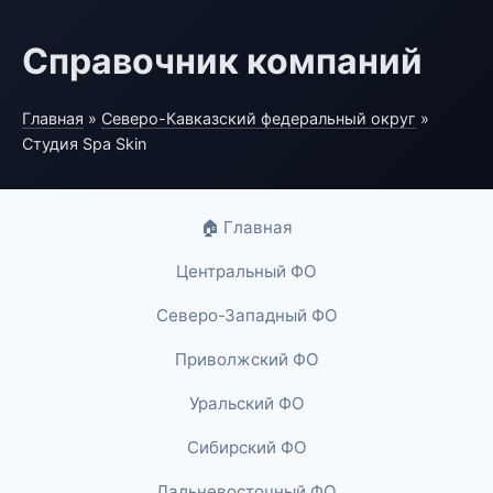
Справочник компаний
Главная
»
Северо-Кавказский федеральный округ
»
Студия Spa Skin
🏠 Главная
Центральный ФО
Северо-Западный ФО
Приволжский ФО
Уральский ФО
Сибирский ФО
Дальневосточный ФО