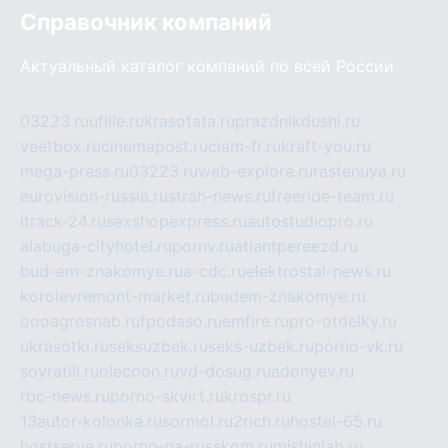
Справочник компаний
Актуальный каталог компаний по всей России
03223.ru
ufille.ru
krasotata.ru
prazdnikdushi.ru
veetbox.ru
cinemapost.ru
ciam-fr.ru
kraft-you.ru
mega-press.ru
03223.ru
web-explore.ru
rastenuya.ru
eurovision-russia.ru
strah-news.ru
freeride-team.ru
itrack-24.ru
sexshopexpress.ru
autostudiopro.ru
alabuga-cityhotel.ru
pornv.ru
atlantpereezd.ru
bud-em-znakomye.ru
a-cdc.ru
elektrostal-news.ru
korolevremont-market.ru
budem-znakomye.ru
oooagrosnab.ru
fpodaso.ru
emfire.ru
pro-otdelky.ru
ukrasotki.ru
seksuzbek.ru
seks-uzbek.ru
porno-vk.ru
sovratili.ru
olecoon.ru
vd-dosug.ru
adonyev.ru
rbc-news.ru
porno-skvirt.ru
krospr.ru
13autor-kolonka.ru
sormol.ru
2rich.ru
hostel-65.ru
hostserve.ru
porno-na-russkom.ru
mishinlab.ru