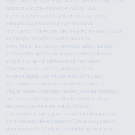
cs68.ru
vladivostok-map.ru
video-seks.ru
bankaribi.ru
raszar.ru
vskrytie-zamkov-moskva113.ru
lipetsktelecom.ru
tovudyi4kuhnyanazakaz.ru
seksuzb.ru
guzywia4kuhnyanazakaz.ru
fabrikaofabrikaokuhny.ru
kuhnyaekuhnyaafabrika.ru
kuhnyaykuhnyayfabrika.ru
e-abis1c.ru
store-brawl-stars.ru
kts-services.ru
dark-sand.ru
sindika-01.ru
sp-life.ru
x-legion.ru
sib-archives.ru
e-abis-1-c.ru
sindika01.ru
venda-festival.ru
store-brawlstars.ru
dooraleksandria.ru
antenna-highly.ru
mine-lab-msk.ru
1-mus.ru
3-sex-porn.ru
ban-damn.ru
purse-factory.ru
viagra-tablet.ru
fasbags.ru
adler-jun.ru
bandamn.ru
fincontech.ru
3sexporn.ru
1mus.ru
darksand.ru
rebus-toys.ru
minelab-msk.ru
rtdco.ru
seo-prodvizhenie-sajtov-stroitelnyh-kompanij.ru
card-voice.ru
rulonnyygazon177.ru
snow-guard.ru
domizbrusa-9x12spb.ru
demaholding.ru
aalse.ru