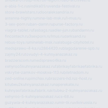
sindika-01.ru
sp-life.ru
x-legion.ru
sib-archives.ru
e-abis-1-c.ru
sindika01.ru
venda-festival.ru
store-brawlstars.ru
dooraleksandria.ru
antenna-highly.ru
mine-lab-msk.ru
1-mus.ru
3-sex-porn.ru
ban-damn.ru
purse-factory.ru
viagra-tablet.ru
fasbags.ru
adler-jun.ru
bandamn.ru
fincontech.ru
3sexporn.ru
1mus.ru
darksand.ru
rebus-toys.ru
minelab-msk.ru
alabuga-cityhotel.ru
medsprawo-4-ka.ru
2864420.ru
blagodarenie-spb.ru
zajmy24.ru
tovudyi-4-kuhnyanazakaz.ru
brazzerscom.ru
medsprawo4ka.ru
xehyroo5kuhnyanazakaz.ru
fabrikayfabrikaefabrika.ru
vskrytie-zamkov-moskva-113.ru
biletnadom.ru
zed-online.ru
pimchax.ru
brazzers-hd.ru
z-host.ru
kitubeu2kuhnyanazakaz.ru
naperekate.ru
kuhnyaofabrikaufabrik.ru
kitubeu-2-kuhnyanazakaz.ru
xehyroo-5-kuhnyanazakaz.ru
cs-68.ru
guzywia-4-kuhnyanazakaz.ru
mir-tk.ru
vlknrussia.ru