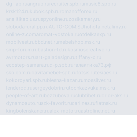
dg-lab.ru
angrup.ru
recruiter.spb.ru
music8.spb.ru
krsk124.ru
kubok.spb.ru
romanofforex.ru
analitikaplus.ru
spyonline.ru
zosikamery.ru
sloboda-ural.pp.ru
AUTO-COM.SU
hohota.net
alimy.ru
online-z.com
aromat-vostoka.ru
otdelkaexp.ru
mobilvest.ru
bbd.net.ru
mebelshop.msk.ru
smp-forum.ru
bastion-td.ru
kosmoscreative.ru
avrmotors.ru
art-galadesign.ru
tiffany-c.ru
ecostep-samara.ru
d-p.spb.ru
галактика73.рф
sko.com.ru
davitamebel-spb.ru
fotsis.ru
tesiaes.ru
kokoroyari.spb.ru
blesna-kazan.ru
mossilver.ru
lenderoq.ru
sergeydobrin.ru
tochkazvuka.msk.ru
people-of-art.ru
bezzubova.ru
clubtibet.ru
orior-aks.ru
dynamoauto.ru
szk-favorit.ru
carlines.ru
flatnsk.ru
kingbolenskaner.ru
alex-motor.ru
astroline.net.ru
act1.spb.ru
polyglot.com.ru
gidlipetsk.ru
ooo-driada.ru
detsad125.ru
mir-zdoroviya.ru
bruslanovo.ru
siterem.ru
council.spb.ru
лодкипатриот.рф
kafekolizey.ru