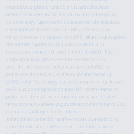
neznobi.ru
bigfatcc.ru
habble.ru
starbucksvia.ru
delfinet.ru
silvernano.ru
elestal.ru
vektor-doroga.ru
velotrenajery.ru
pronso54.ru
lenasever.ru
lovinskix.ru
show-pets.ru
smartnews03.ru
discofoxworld.ru
miraclecoon.ru
pongup.ru
hostel65.ru
liura.ru
glasspb.ru
firehunters.ru
gribowo.ru
gnalis.ru
bulkitula.ru
hometown-france.ru
1-xbeticricetc-1-xbetti-5.ru
shop-garena.ru
cricetc-1-xbetr-1-xbetcc-2.ru
one-life-story.ru
top-halyava.ru
accounts112.ru
poka-vse-doma-2.ru
3-d-file.ru
hahahaharms.ru
g2012.ru
tst-1.ru
shaggy-cat.ru
opsmgr.ru
ev-gallery.ru
g-2012.ru
ops-mgr.ru
accounts-112.ru
csm-demo.ru
poka-vse-doma2.ru
airgungames.ru
allseo-host.ru
tehosmotre.ru
varieta-yug.ru
cricetc1xbetr1xbetcc2.ru
raytor-d.ru
atillagunn.ru
3d-file.ru
1xbeticricetc1xbetti5.ru
uafoot-statti.ru
e-abis1c.ru
store-brawl-stars.ru
kts-services.ru
dark-sand.ru