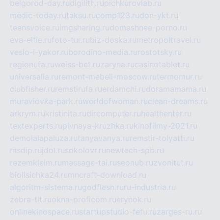
belgorod-day.ru
digilith.ru
pichkurovlab.ru
medic-today.ru
taksu.ru
comp123.ru
don-ykt.ru
teensvoice.ru
imgsharing.ru
domashnee-porno.ru
eva-elfie.ru
foto-tur.ru
biz-doska.ru
metropoltravel.ru
veslo-i-yakor.ru
borodino-media.ru
rostotsky.ru
regionufa.ru
weiss-bet.ru
zaryna.ru
casinotablet.ru
universalia.ru
remont-mebeli-moscow.ru
termomur.ru
clubfisher.ru
remstirufa.ru
erdamchi.ru
doramamama.ru
muraviovka-park.ru
worldofwoman.ru
clean-dreams.ru
arkrym.ru
kristinita.ru
dircomputer.ru
healthenter.ru
textexperts.ru
pivnaya-kruzhka.ru
kinofilmy-2021.ru
demolalapaluza.ru
tanyavanya.ru
remstir-tolyatti.ru
msdip.ru
jdol.ru
sokolovr.ru
newtech-spb.ru
rezemkleim.ru
massage-tai.ru
seonub.ru
zvonitut.ru
biolisichka24.ru
mncraft-download.ru
algoritm-sistema.ru
godflesh.ru
ru-industria.ru
zebra-tlt.ru
okna-proficom.ru
erynok.ru
onlinekinospace.ru
startupstudio-fefu.ru
zarges-ru.ru