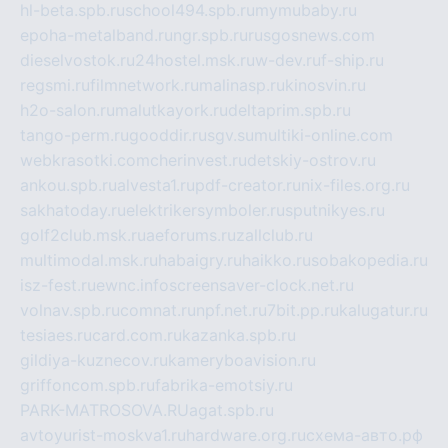
hl-beta.spb.ru
school494.spb.ru
mymubaby.ru
epoha-metalband.ru
ngr.spb.ru
rusgosnews.com
dieselvostok.ru
24hostel.msk.ru
w-dev.ru
f-ship.ru
regsmi.ru
filmnetwork.ru
malinasp.ru
kinosvin.ru
h2o-salon.ru
malutkayork.ru
deltaprim.spb.ru
tango-perm.ru
gooddir.ru
sgv.su
multiki-online.com
webkrasotki.com
cherinvest.ru
detskiy-ostrov.ru
ankou.spb.ru
alvesta1.ru
pdf-creator.ru
nix-files.org.ru
sakhatoday.ru
elektrikersymboler.ru
sputnikyes.ru
golf2club.msk.ru
aeforums.ru
zallclub.ru
multimodal.msk.ru
habaigry.ru
haikko.ru
sobakopedia.ru
isz-fest.ru
ewnc.info
screensaver-clock.net.ru
volnav.spb.ru
comnat.ru
npf.net.ru
7bit.pp.ru
kalugatur.ru
tesiaes.ru
card.com.ru
kazanka.spb.ru
gildiya-kuznecov.ru
kameryboavision.ru
griffoncom.spb.ru
fabrika-emotsiy.ru
PARK-MATROSOVA.RU
agat.spb.ru
avtoyurist-moskva1.ru
hardware.org.ru
схема-авто.рф