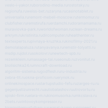
veslo-i-yakor.ru
borodino-media.ru
rostotsky.ru
regionufa.ru
weiss-bet.ru
zaryna.ru
casinotablet.ru
universalia.ru
remont-mebeli-moscow.ru
termomur.ru
clubfisher.ru
remstirufa.ru
erdamchi.ru
doramamama.ru
muraviovka-park.ru
worldofwoman.ru
clean-dreams.ru
arkrym.ru
kristinita.ru
dircomputer.ru
healthenter.ru
textexperts.ru
pivnaya-kruzhka.ru
kinofilmy-2021.ru
demolalapaluza.ru
tanyavanya.ru
remstir-tolyatti.ru
msdip.ru
jdol.ru
sokolovr.ru
newtech-spb.ru
rezemkleim.ru
massage-tai.ru
seonub.ru
zvonitut.ru
biolisichka24.ru
mncraft-download.ru
algoritm-sistema.ru
godflesh.ru
ru-industria.ru
zebra-tlt.ru
okna-proficom.ru
erynok.ru
onlinekinospace.ru
startupstudio-fefu.ru
zarges-ru.ru
gegenjustizunrecht.ru
autobalashov.ru
utrovortu.ru
spiski-firm.ru
elara-m.ru
kinomusorka.ru
mkcslava.ru
2bets.ru
vintovoykompressor.ru
birminghamvsfulham.ru
sarmat-komp.ru
pioneeri.ru