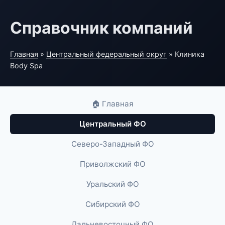
Справочник компаний
Главная
»
Центральный федеральный округ
» Клиника
Body Spa
🏠 Главная
Центральный ФО
Северо-Западный ФО
Приволжский ФО
Уральский ФО
Сибирский ФО
Дальневосточный ФО