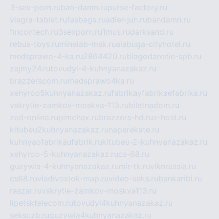
3-sex-porn.ru
ban-damn.ru
purse-factory.ru
viagra-tablet.ru
fasbags.ru
adler-jun.ru
bandamn.ru
fincontech.ru
3sexporn.ru
1mus.ru
darksand.ru
rebus-toys.ru
minelab-msk.ru
alabuga-cityhotel.ru
medsprawo-4-ka.ru
2864420.ru
blagodarenie-spb.ru
zajmy24.ru
tovudyi-4-kuhnyanazakaz.ru
brazzerscom.ru
medsprawo4ka.ru
xehyroo5kuhnyanazakaz.ru
fabrikayfabrikaefabrika.ru
vskrytie-zamkov-moskva-113.ru
biletnadom.ru
zed-online.ru
pimchax.ru
brazzers-hd.ru
z-host.ru
kitubeu2kuhnyanazakaz.ru
naperekate.ru
kuhnyaofabrikaufabrik.ru
kitubeu-2-kuhnyanazakaz.ru
xehyroo-5-kuhnyanazakaz.ru
cs-68.ru
guzywia-4-kuhnyanazakaz.ru
mir-tk.ru
vlknrussia.ru
cs68.ru
vladivostok-map.ru
video-seks.ru
bankaribi.ru
raszar.ru
vskrytie-zamkov-moskva113.ru
lipetsktelecom.ru
tovudyi4kuhnyanazakaz.ru
seksuzb.ru
guzywia4kuhnyanazakaz.ru