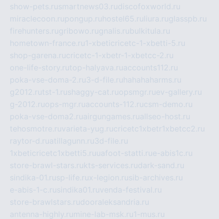
show-pets.ru
smartnews03.ru
discofoxworld.ru
miraclecoon.ru
pongup.ru
hostel65.ru
liura.ru
glasspb.ru
firehunters.ru
gribowo.ru
gnalis.ru
bulkitula.ru
hometown-france.ru
1-xbeticricetc-1-xbetti-5.ru
shop-garena.ru
cricetc-1-xbetr-1-xbetcc-2.ru
one-life-story.ru
top-halyava.ru
accounts112.ru
poka-vse-doma-2.ru
3-d-file.ru
hahahaharms.ru
g2012.ru
tst-1.ru
shaggy-cat.ru
opsmgr.ru
ev-gallery.ru
g-2012.ru
ops-mgr.ru
accounts-112.ru
csm-demo.ru
poka-vse-doma2.ru
airgungames.ru
allseo-host.ru
tehosmotre.ru
varieta-yug.ru
cricetc1xbetr1xbetcc2.ru
raytor-d.ru
atillagunn.ru
3d-file.ru
1xbeticricetc1xbetti5.ru
uafoot-statti.ru
e-abis1c.ru
store-brawl-stars.ru
kts-services.ru
dark-sand.ru
sindika-01.ru
sp-life.ru
x-legion.ru
sib-archives.ru
e-abis-1-c.ru
sindika01.ru
venda-festival.ru
store-brawlstars.ru
dooraleksandria.ru
antenna-highly.ru
mine-lab-msk.ru
1-mus.ru