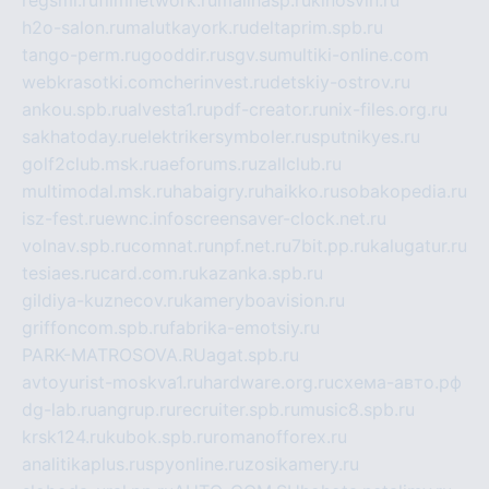
regsmi.ru
filmnetwork.ru
malinasp.ru
kinosvin.ru
h2o-salon.ru
malutkayork.ru
deltaprim.spb.ru
tango-perm.ru
gooddir.ru
sgv.su
multiki-online.com
webkrasotki.com
cherinvest.ru
detskiy-ostrov.ru
ankou.spb.ru
alvesta1.ru
pdf-creator.ru
nix-files.org.ru
sakhatoday.ru
elektrikersymboler.ru
sputnikyes.ru
golf2club.msk.ru
aeforums.ru
zallclub.ru
multimodal.msk.ru
habaigry.ru
haikko.ru
sobakopedia.ru
isz-fest.ru
ewnc.info
screensaver-clock.net.ru
volnav.spb.ru
comnat.ru
npf.net.ru
7bit.pp.ru
kalugatur.ru
tesiaes.ru
card.com.ru
kazanka.spb.ru
gildiya-kuznecov.ru
kameryboavision.ru
griffoncom.spb.ru
fabrika-emotsiy.ru
PARK-MATROSOVA.RU
agat.spb.ru
avtoyurist-moskva1.ru
hardware.org.ru
схема-авто.рф
dg-lab.ru
angrup.ru
recruiter.spb.ru
music8.spb.ru
krsk124.ru
kubok.spb.ru
romanofforex.ru
analitikaplus.ru
spyonline.ru
zosikamery.ru