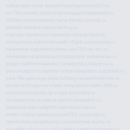
webamator.ru
ma-absolut1.ru
avtopomosch27.ru
nv-750.ru
news-plain.ru
nertansaga.ru
delanalad.ru
dizfiles.ru
youtubefree.ru
aria-family.ru
roadli.ru
planeta-samara.ru
mysmartbuy.ru
matrasy-kemerovo.ru
ashanet.ru
trade-farm.ru
dotcustoms.ru
domizbrusa9x12spb.ru
autodamp.ru
narasimha.ru
djcommodities.ru
nv750.ru
x-ton.ru
newsplain.ru
cardvoice.ru
modopaper.ru
manunae.ru
gbget.ru
alfeihavsalnassr.ru
madoma.ru
tajuncos.ru
petrovkasports.ru
porno-online-besplatno.ru
splclub.ru
york-life.ru
doroga-expo.ru
ribery.ru
cleanmedicine.ru
slovar-ivrit.ru
porno-video-besplatno.ru
seks-365.ru
ovucontrol.ru
sloty-igrovyye-avtomaty.ru
ru-industriya.ru
russkoe-porno-besplatno.ru
belgorod-day.ru
digilith.ru
pichkurovlab.ru
medic-today.ru
taksu.ru
comp123.ru
don-ykt.ru
teensvoice.ru
imgsharing.ru
domashnee-porno.ru
eva-elfie.ru
foto-tur.ru
biz-doska.ru
metropoltravel.ru