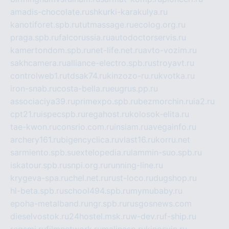
amadis-chocolate.ru
shkurki-karakulya.ru
kanotiforet.spb.ru
tutmassage.ru
ecolog.org.ru
praga.spb.ru
falcorussia.ru
autodoctorservis.ru
kamertondom.spb.ru
net-life.net.ru
avto-vozim.ru
sakhcamera.ru
alliance-electro.spb.ru
stroyavt.ru
controlweb1.ru
tdsak74.ru
kinzozo-ru.ru
kvotka.ru
iron-snab.ru
costa-bella.ru
eugrus.pp.ru
associaciya39.ru
primexpo.spb.ru
bezmorchin.ru
ia2.ru
cpt21.ru
ispecspb.ru
regahost.ru
kolosok-elita.ru
tae-kwon.ru
consrio.com.ru
insiam.ru
avegainfo.ru
archery161.ru
bigencyclica.ru
vlast16.ru
korru.net
sarmiento.spb.su
extelopedia.ru
lammin-suo.spb.ru
iskatour.spb.ru
snpi.org.ru
running-line.ru
krygeva-spa.ru
chel.net.ru
rust-loco.ru
dugshop.ru
hl-beta.spb.ru
school494.spb.ru
mymubaby.ru
epoha-metalband.ru
ngr.spb.ru
rusgosnews.com
dieselvostok.ru
24hostel.msk.ru
w-dev.ru
f-ship.ru