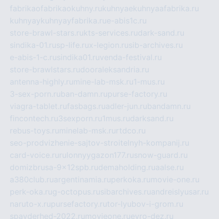
fabrikaofabrikaokuhny.ru
kuhnyaekuhnyaafabrika.ru
kuhnyaykuhnyayfabrika.ru
e-abis1c.ru
store-brawl-stars.ru
kts-services.ru
dark-sand.ru
sindika-01.ru
sp-life.ru
x-legion.ru
sib-archives.ru
e-abis-1-c.ru
sindika01.ru
venda-festival.ru
store-brawlstars.ru
dooraleksandria.ru
antenna-highly.ru
mine-lab-msk.ru
1-mus.ru
3-sex-porn.ru
ban-damn.ru
purse-factory.ru
viagra-tablet.ru
fasbags.ru
adler-jun.ru
bandamn.ru
fincontech.ru
3sexporn.ru
1mus.ru
darksand.ru
rebus-toys.ru
minelab-msk.ru
rtdco.ru
seo-prodvizhenie-sajtov-stroitelnyh-kompanij.ru
card-voice.ru
rulonnyygazon177.ru
snow-guard.ru
domizbrusa-9x12spb.ru
demaholding.ru
aalse.ru
a380club.ru
argentinamia.ru
perkoka.ru
movie-one.ru
perk-oka.ru
g-octopus.ru
sibarchives.ru
andreislyusar.ru
naruto-x.ru
pursefactory.ru
tor-lyubov-i-grom.ru
spayderhed-2022.ru
movieone.ru
evro-dez.ru