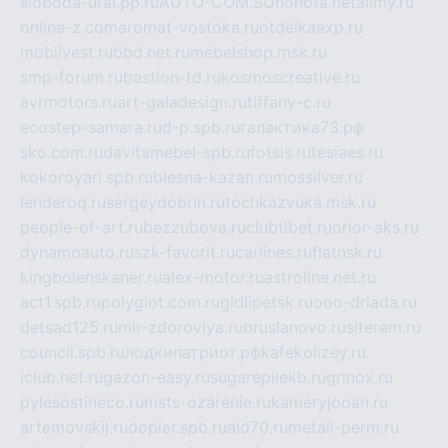
sloboda-ural.pp.ru
AUTO-COM.SU
hohota.net
alimy.ru
online-z.com
aromat-vostoka.ru
otdelkaexp.ru
mobilvest.ru
bbd.net.ru
mebelshop.msk.ru
smp-forum.ru
bastion-td.ru
kosmoscreative.ru
avrmotors.ru
art-galadesign.ru
tiffany-c.ru
ecostep-samara.ru
d-p.spb.ru
галактика73.рф
sko.com.ru
davitamebel-spb.ru
fotsis.ru
tesiaes.ru
kokoroyari.spb.ru
blesna-kazan.ru
mossilver.ru
lenderoq.ru
sergeydobrin.ru
tochkazvuka.msk.ru
people-of-art.ru
bezzubova.ru
clubtibet.ru
orior-aks.ru
dynamoauto.ru
szk-favorit.ru
carlines.ru
flatnsk.ru
kingbolenskaner.ru
alex-motor.ru
astroline.net.ru
act1.spb.ru
polyglot.com.ru
gidlipetsk.ru
ooo-driada.ru
detsad125.ru
mir-zdoroviya.ru
bruslanovo.ru
siterem.ru
council.spb.ru
лодкипатриот.рф
kafekolizey.ru
iclub.net.ru
gazon-easy.ru
sugarepilekb.ru
grinox.ru
pylesostineco.ru
msts-ozarenie.ru
kameryjooan.ru
artemovskij.ru
dopler.spb.ru
aid70.ru
metall-perm.ru