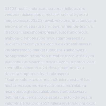
03223.ru
ufille.ru
krasotata.ru
prazdnikdushi.ru
veetbox.ru
cinemapost.ru
ciam-fr.ru
kraft-you.ru
mega-press.ru
03223.ru
web-explore.ru
rastenuya.ru
eurovision-russia.ru
strah-news.ru
freeride-team.ru
itrack-24.ru
sexshopexpress.ru
autostudiopro.ru
alabuga-cityhotel.ru
pornv.ru
atlantpereezd.ru
bud-em-znakomye.ru
a-cdc.ru
elektrostal-news.ru
korolevremont-market.ru
budem-znakomye.ru
oooagrosnab.ru
fpodaso.ru
emfire.ru
pro-otdelky.ru
ukrasotki.ru
seksuzbek.ru
seks-uzbek.ru
porno-vk.ru
sovratili.ru
olecoon.ru
vd-dosug.ru
adonyev.ru
rbc-news.ru
porno-skvirt.ru
krospr.ru
13autor-kolonka.ru
sormol.ru
2rich.ru
hostel-65.ru
hostserve.ru
porno-na-russkom.ru
mishinlab.ru
neznobi.ru
bigfatcc.ru
habble.ru
starbucksvia.ru
delfinet.ru
silvernano.ru
elestal.ru
vektor-doroga.ru
velotrenajery.ru
pronso54.ru
lenasever.ru
lovinskix.ru