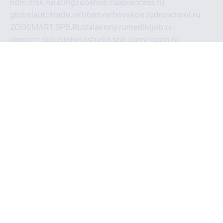
ndm.msk.ru
ratingzooshop.ru
apiaccess.ru
globalautotrade.info
bezverhovskoe.ru
drsschool.ru
ZOOSMART.SPB.RU
dalakony.ru
medikijob.ru
remontt.spb.ru
photostudia.spb.ru
myragon.ru
terramia.ru
academy62.ru
gardengallereya.ru
rti.com.ru
artem-news.ru
biserinca.ru
krasnodarkurort.com
imshowtv.ru
mebel-v-tule.ru
mobtopik.ru
pcsecurity.net.ru
tool-sib.ru
multimetrunit.ru
sp-tour.ru
fan-cs.ru
santeh-russia.ru
symbian9.net.ru
DSHAIR.RU
tmmotors.spb.ru
xjocuricopii.com
musavtomat.msk.ru
obustrojdom.ru
sovetcik.ru
ybaranovskaya.ru
ppknews.ru
cult-alshei.ru
JAPANRUSSIA.RU
proekciyamebel.ru
imper-finans.ru
rim.org.ru
glamourai.ru
brassminus.ru
zabor-pro.ru
ftn.pp.ru
dorogoe58.ru
laimengpacker.ru
kuzova-zapchasti.ru
sageerp.ru
taxodrom.ru
dsrazvitie.ru
hardcity.net.ru
ratinghomegames.ru
topservice25.ru
gubernyan.ru
gtglasslined.ru
ii4.ru
tssport.spb.ru
andorra24.com