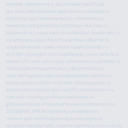
ecostep-samara.ru
d-p.spb.ru
галактика73.рф
sko.com.ru
davitamebel-spb.ru
fotsis.ru
tesiaes.ru
kokoroyari.spb.ru
blesna-kazan.ru
mossilver.ru
lenderoq.ru
sergeydobrin.ru
tochkazvuka.msk.ru
people-of-art.ru
bezzubova.ru
clubtibet.ru
orior-aks.ru
dynamoauto.ru
szk-favorit.ru
carlines.ru
flatnsk.ru
kingbolenskaner.ru
alex-motor.ru
astroline.net.ru
act1.spb.ru
polyglot.com.ru
gidlipetsk.ru
ooo-driada.ru
detsad125.ru
mir-zdoroviya.ru
bruslanovo.ru
siterem.ru
council.spb.ru
лодкипатриот.рф
kafekolizey.ru
iclub.net.ru
gazon-easy.ru
sugarepilekb.ru
grinox.ru
pylesostineco.ru
msts-ozarenie.ru
kameryjooan.ru
artemovskij.ru
dopler.spb.ru
aid70.ru
metall-perm.ru
ndm.msk.ru
ratingzooshop.ru
apiaccess.ru
globalautotrade.info
bezverhovskoe.ru
drsschool.ru
ZOOSMART.SPB.RU
dalakony.ru
medikijob.ru
remontt.spb.ru
photostudia.spb.ru
myragon.ru
terramia.ru
academy62.ru
gardengallereya.ru
rti.com.ru