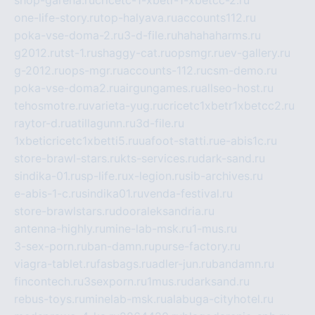
one-life-story.ru
top-halyava.ru
accounts112.ru
poka-vse-doma-2.ru
3-d-file.ru
hahahaharms.ru
g2012.ru
tst-1.ru
shaggy-cat.ru
opsmgr.ru
ev-gallery.ru
g-2012.ru
ops-mgr.ru
accounts-112.ru
csm-demo.ru
poka-vse-doma2.ru
airgungames.ru
allseo-host.ru
tehosmotre.ru
varieta-yug.ru
cricetc1xbetr1xbetcc2.ru
raytor-d.ru
atillagunn.ru
3d-file.ru
1xbeticricetc1xbetti5.ru
uafoot-statti.ru
e-abis1c.ru
store-brawl-stars.ru
kts-services.ru
dark-sand.ru
sindika-01.ru
sp-life.ru
x-legion.ru
sib-archives.ru
e-abis-1-c.ru
sindika01.ru
venda-festival.ru
store-brawlstars.ru
dooraleksandria.ru
antenna-highly.ru
mine-lab-msk.ru
1-mus.ru
3-sex-porn.ru
ban-damn.ru
purse-factory.ru
viagra-tablet.ru
fasbags.ru
adler-jun.ru
bandamn.ru
fincontech.ru
3sexporn.ru
1mus.ru
darksand.ru
rebus-toys.ru
minelab-msk.ru
alabuga-cityhotel.ru