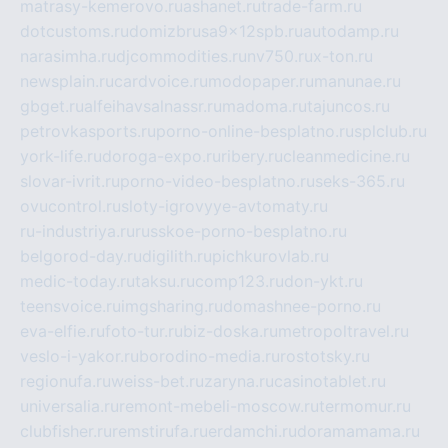
matrasy-kemerovo.ru
ashanet.ru
trade-farm.ru
dotcustoms.ru
domizbrusa9x12spb.ru
autodamp.ru
narasimha.ru
djcommodities.ru
nv750.ru
x-ton.ru
newsplain.ru
cardvoice.ru
modopaper.ru
manunae.ru
gbget.ru
alfeihavsalnassr.ru
madoma.ru
tajuncos.ru
petrovkasports.ru
porno-online-besplatno.ru
splclub.ru
york-life.ru
doroga-expo.ru
ribery.ru
cleanmedicine.ru
slovar-ivrit.ru
porno-video-besplatno.ru
seks-365.ru
ovucontrol.ru
sloty-igrovyye-avtomaty.ru
ru-industriya.ru
russkoe-porno-besplatno.ru
belgorod-day.ru
digilith.ru
pichkurovlab.ru
medic-today.ru
taksu.ru
comp123.ru
don-ykt.ru
teensvoice.ru
imgsharing.ru
domashnee-porno.ru
eva-elfie.ru
foto-tur.ru
biz-doska.ru
metropoltravel.ru
veslo-i-yakor.ru
borodino-media.ru
rostotsky.ru
regionufa.ru
weiss-bet.ru
zaryna.ru
casinotablet.ru
universalia.ru
remont-mebeli-moscow.ru
termomur.ru
clubfisher.ru
remstirufa.ru
erdamchi.ru
doramamama.ru