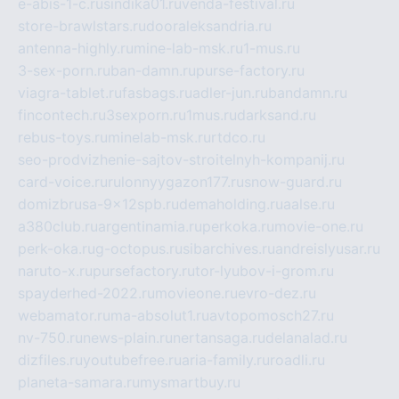
e-abis-1-c.ru
sindika01.ru
venda-festival.ru
store-brawlstars.ru
dooraleksandria.ru
antenna-highly.ru
mine-lab-msk.ru
1-mus.ru
3-sex-porn.ru
ban-damn.ru
purse-factory.ru
viagra-tablet.ru
fasbags.ru
adler-jun.ru
bandamn.ru
fincontech.ru
3sexporn.ru
1mus.ru
darksand.ru
rebus-toys.ru
minelab-msk.ru
rtdco.ru
seo-prodvizhenie-sajtov-stroitelnyh-kompanij.ru
card-voice.ru
rulonnyygazon177.ru
snow-guard.ru
domizbrusa-9x12spb.ru
demaholding.ru
aalse.ru
a380club.ru
argentinamia.ru
perkoka.ru
movie-one.ru
perk-oka.ru
g-octopus.ru
sibarchives.ru
andreislyusar.ru
naruto-x.ru
pursefactory.ru
tor-lyubov-i-grom.ru
spayderhed-2022.ru
movieone.ru
evro-dez.ru
webamator.ru
ma-absolut1.ru
avtopomosch27.ru
nv-750.ru
news-plain.ru
nertansaga.ru
delanalad.ru
dizfiles.ru
youtubefree.ru
aria-family.ru
roadli.ru
planeta-samara.ru
mysmartbuy.ru