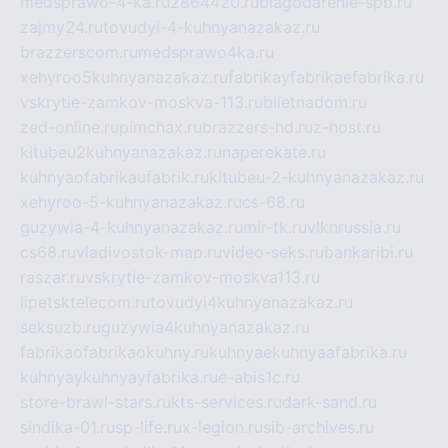
medsprawo-4-ka.ru
2864420.ru
blagodarenie-spb.ru
zajmy24.ru
tovudyi-4-kuhnyanazakaz.ru
brazzerscom.ru
medsprawo4ka.ru
xehyroo5kuhnyanazakaz.ru
fabrikayfabrikaefabrika.ru
vskrytie-zamkov-moskva-113.ru
biletnadom.ru
zed-online.ru
pimchax.ru
brazzers-hd.ru
z-host.ru
kitubeu2kuhnyanazakaz.ru
naperekate.ru
kuhnyaofabrikaufabrik.ru
kitubeu-2-kuhnyanazakaz.ru
xehyroo-5-kuhnyanazakaz.ru
cs-68.ru
guzywia-4-kuhnyanazakaz.ru
mir-tk.ru
vlknrussia.ru
cs68.ru
vladivostok-map.ru
video-seks.ru
bankaribi.ru
raszar.ru
vskrytie-zamkov-moskva113.ru
lipetsktelecom.ru
tovudyi4kuhnyanazakaz.ru
seksuzb.ru
guzywia4kuhnyanazakaz.ru
fabrikaofabrikaokuhny.ru
kuhnyaekuhnyaafabrika.ru
kuhnyaykuhnyayfabrika.ru
e-abis1c.ru
store-brawl-stars.ru
kts-services.ru
dark-sand.ru
sindika-01.ru
sp-life.ru
x-legion.ru
sib-archives.ru