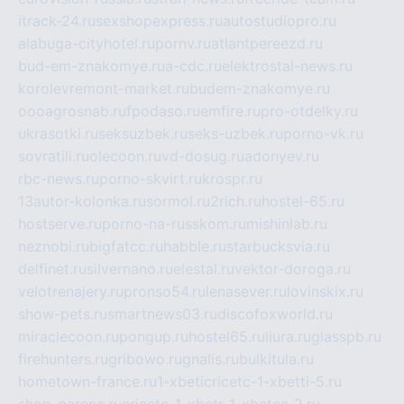
itrack-24.ru
sexshopexpress.ru
autostudiopro.ru
alabuga-cityhotel.ru
pornv.ru
atlantpereezd.ru
bud-em-znakomye.ru
a-cdc.ru
elektrostal-news.ru
korolevremont-market.ru
budem-znakomye.ru
oooagrosnab.ru
fpodaso.ru
emfire.ru
pro-otdelky.ru
ukrasotki.ru
seksuzbek.ru
seks-uzbek.ru
porno-vk.ru
sovratili.ru
olecoon.ru
vd-dosug.ru
adonyev.ru
rbc-news.ru
porno-skvirt.ru
krospr.ru
13autor-kolonka.ru
sormol.ru
2rich.ru
hostel-65.ru
hostserve.ru
porno-na-russkom.ru
mishinlab.ru
neznobi.ru
bigfatcc.ru
habble.ru
starbucksvia.ru
delfinet.ru
silvernano.ru
elestal.ru
vektor-doroga.ru
velotrenajery.ru
pronso54.ru
lenasever.ru
lovinskix.ru
show-pets.ru
smartnews03.ru
discofoxworld.ru
miraclecoon.ru
pongup.ru
hostel65.ru
liura.ru
glasspb.ru
firehunters.ru
gribowo.ru
gnalis.ru
bulkitula.ru
hometown-france.ru
1-xbeticricetc-1-xbetti-5.ru
shop-garena.ru
cricetc-1-xbetr-1-xbetcc-2.ru