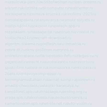
muraviovka-park.ru
worldofwoman.ru
clean-dreams.ru
arkrym.ru
kristinita.ru
dircomputer.ru
healthenter.ru
textexperts.ru
pivnaya-kruzhka.ru
kinofilmy-2021.ru
demolalapaluza.ru
tanyavanya.ru
remstir-tolyatti.ru
msdip.ru
jdol.ru
sokolovr.ru
newtech-spb.ru
rezemkleim.ru
massage-tai.ru
seonub.ru
zvonitut.ru
biolisichka24.ru
mncraft-download.ru
algoritm-sistema.ru
godflesh.ru
ru-industria.ru
zebra-tlt.ru
okna-proficom.ru
erynok.ru
onlinekinospace.ru
startupstudio-fefu.ru
zarges-ru.ru
gegenjustizunrecht.ru
autobalashov.ru
utrovortu.ru
spiski-firm.ru
elara-m.ru
kinomusorka.ru
mkcslava.ru
2bets.ru
vintovoykompressor.ru
birminghamvsfulham.ru
sarmat-komp.ru
pioneeri.ru
amadis-chocolate.ru
shkurki-karakulya.ru
kanotiforet.spb.ru
tutmassage.ru
ecolog.org.ru
praga.spb.ru
falcorussia.ru
autodoctorservis.ru
kamertondom.spb.ru
net-life.net.ru
avto-vozim.ru