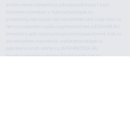
artem-news.ru
biserinca.ru
krasnodarkurort.com
imshowtv.ru
mebel-v-tule.ru
mobtopik.ru
pcsecurity.net.ru
tool-sib.ru
multimetrunit.ru
sp-tour.ru
fan-cs.ru
santeh-russia.ru
symbian9.net.ru
DSHAIR.RU
tmmotors.spb.ru
xjocuricopii.com
musavtomat.msk.ru
obustrojdom.ru
sovetcik.ru
ybaranovskaya.ru
ppknews.ru
cult-alshei.ru
JAPANRUSSIA.RU
proekciyamebel.ru
imper-finans.ru
rim.org.ru
glamourai.ru
brassminus.ru
zabor-pro.ru
ftn.pp.ru
dorogoe58.ru
laimengpacker.ru
kuzova-zapchasti.ru
sageerp.ru
taxodrom.ru
dsrazvitie.ru
hardcity.net.ru
ratinghomegames.ru
topservice25.ru
gubernyan.ru
gtglasslined.ru
ii4.ru
tssport.spb.ru
andorra24.com
blackwallstreet.ru
oboimos.ru
optim-doors.com.ru
ikuch.ru
nycr.org.ru
npa21.ru
vremya-ch.spb.ru
desert000.ru
ivtorgi.ru
ifiori.ru
catalog-statei.ru
dcv.org.ru
spetsmaster174.ru
ipkameryhiseeu.ru
dum26.ru
ruspol.spb.ru
fr-opendp.ru
kam-solnyshko.ru