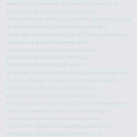
sakhatoday.ru
elektrikersymboler.ru
sputnikyes.ru
golf2club.msk.ru
aeforums.ru
zallclub.ru
multimodal.msk.ru
habaigry.ru
haikko.ru
sobakopedia.ru
isz-fest.ru
ewnc.info
screensaver-clock.net.ru
volnav.spb.ru
comnat.ru
npf.net.ru
7bit.pp.ru
kalugatur.ru
tesiaes.ru
card.com.ru
kazanka.spb.ru
gildiya-kuznecov.ru
kameryboavision.ru
griffoncom.spb.ru
fabrika-emotsiy.ru
PARK-MATROSOVA.RU
agat.spb.ru
avtoyurist-moskva1.ru
hardware.org.ru
схема-авто.рф
dg-lab.ru
angrup.ru
recruiter.spb.ru
music8.spb.ru
krsk124.ru
kubok.spb.ru
romanofforex.ru
analitikaplus.ru
spyonline.ru
zosikamery.ru
sloboda-ural.pp.ru
AUTO-COM.SU
hohota.net
alimy.ru
online-z.com
aromat-vostoka.ru
otdelkaexp.ru
mobilvest.ru
bbd.net.ru
mebelshop.msk.ru
smp-forum.ru
bastion-td.ru
kosmoscreative.ru
avrmotors.ru
art-galadesign.ru
tiffany-c.ru