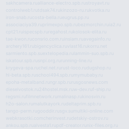
sakhcamera.ru
alliance-electro.spb.ru
stroyavt.ru
controlweb1.ru
tdsak74.ru
kinzozo-ru.ru
kvotka.ru
iron-snab.ru
costa-bella.ru
eugrus.pp.ru
associaciya39.ru
primexpo.spb.ru
bezmorchin.ru
ia2.ru
cpt21.ru
ispecspb.ru
regahost.ru
kolosok-elita.ru
tae-kwon.ru
consrio.com.ru
insiam.ru
avegainfo.ru
archery161.ru
bigencyclica.ru
vlast16.ru
korru.net
sarmiento.spb.su
extelopedia.ru
lammin-suo.spb.ru
iskatour.spb.ru
snpi.org.ru
running-line.ru
krygeva-spa.ru
chel.net.ru
rust-loco.ru
dugshop.ru
hl-beta.spb.ru
school494.spb.ru
mymubaby.ru
epoha-metalband.ru
ngr.spb.ru
rusgosnews.com
dieselvostok.ru
24hostel.msk.ru
w-dev.ru
f-ship.ru
regsmi.ru
filmnetwork.ru
malinasp.ru
kinosvin.ru
h2o-salon.ru
malutkayork.ru
deltaprim.spb.ru
tango-perm.ru
gooddir.ru
sgv.su
multiki-online.com
webkrasotki.com
cherinvest.ru
detskiy-ostrov.ru
ankou.spb.ru
alvesta1.ru
pdf-creator.ru
nix-files.org.ru