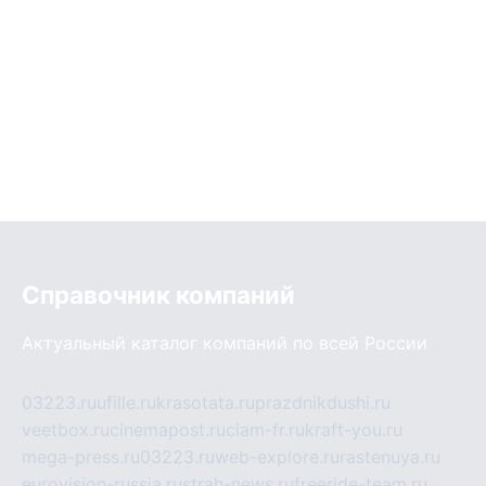
Справочник компаний
Актуальный каталог компаний по всей России
03223.ru
ufille.ru
krasotata.ru
prazdnikdushi.ru
veetbox.ru
cinemapost.ru
ciam-fr.ru
kraft-you.ru
mega-press.ru
03223.ru
web-explore.ru
rastenuya.ru
eurovision-russia.ru
strah-news.ru
freeride-team.ru