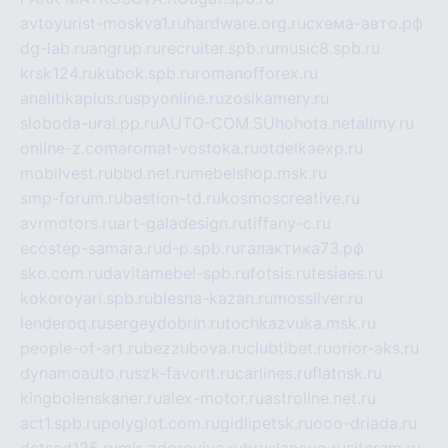
avtoyurist-moskva1.ru
hardware.org.ru
схема-авто.рф
dg-lab.ru
angrup.ru
recruiter.spb.ru
music8.spb.ru
krsk124.ru
kubok.spb.ru
romanofforex.ru
analitikaplus.ru
spyonline.ru
zosikamery.ru
sloboda-ural.pp.ru
AUTO-COM.SU
hohota.net
alimy.ru
online-z.com
aromat-vostoka.ru
otdelkaexp.ru
mobilvest.ru
bbd.net.ru
mebelshop.msk.ru
smp-forum.ru
bastion-td.ru
kosmoscreative.ru
avrmotors.ru
art-galadesign.ru
tiffany-c.ru
ecostep-samara.ru
d-p.spb.ru
галактика73.рф
sko.com.ru
davitamebel-spb.ru
fotsis.ru
tesiaes.ru
kokoroyari.spb.ru
blesna-kazan.ru
mossilver.ru
lenderoq.ru
sergeydobrin.ru
tochkazvuka.msk.ru
people-of-art.ru
bezzubova.ru
clubtibet.ru
orior-aks.ru
dynamoauto.ru
szk-favorit.ru
carlines.ru
flatnsk.ru
kingbolenskaner.ru
alex-motor.ru
astroline.net.ru
act1.spb.ru
polyglot.com.ru
gidlipetsk.ru
ooo-driada.ru