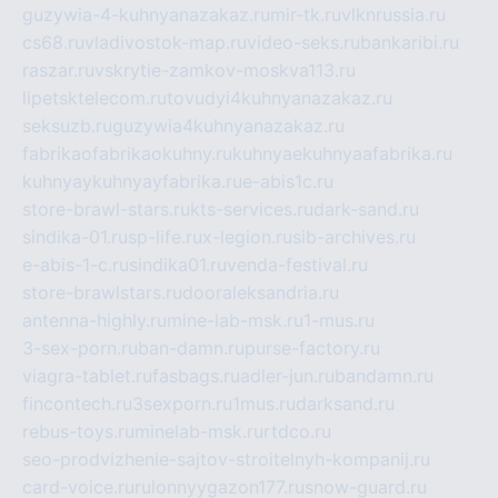
guzywia-4-kuhnyanazakaz.ru
mir-tk.ru
vlknrussia.ru
cs68.ru
vladivostok-map.ru
video-seks.ru
bankaribi.ru
raszar.ru
vskrytie-zamkov-moskva113.ru
lipetsktelecom.ru
tovudyi4kuhnyanazakaz.ru
seksuzb.ru
guzywia4kuhnyanazakaz.ru
fabrikaofabrikaokuhny.ru
kuhnyaekuhnyaafabrika.ru
kuhnyaykuhnyayfabrika.ru
e-abis1c.ru
store-brawl-stars.ru
kts-services.ru
dark-sand.ru
sindika-01.ru
sp-life.ru
x-legion.ru
sib-archives.ru
e-abis-1-c.ru
sindika01.ru
venda-festival.ru
store-brawlstars.ru
dooraleksandria.ru
antenna-highly.ru
mine-lab-msk.ru
1-mus.ru
3-sex-porn.ru
ban-damn.ru
purse-factory.ru
viagra-tablet.ru
fasbags.ru
adler-jun.ru
bandamn.ru
fincontech.ru
3sexporn.ru
1mus.ru
darksand.ru
rebus-toys.ru
minelab-msk.ru
rtdco.ru
seo-prodvizhenie-sajtov-stroitelnyh-kompanij.ru
card-voice.ru
rulonnyygazon177.ru
snow-guard.ru