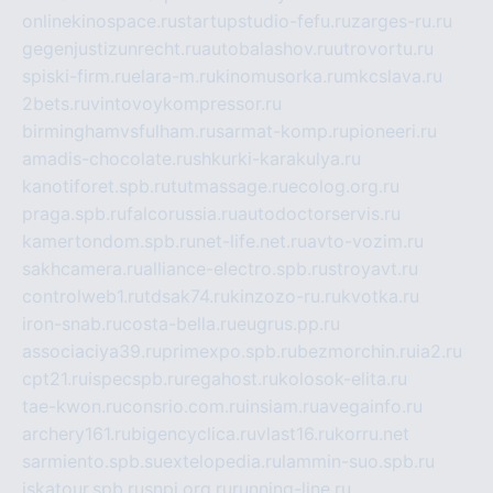
onlinekinospace.ru
startupstudio-fefu.ru
zarges-ru.ru
gegenjustizunrecht.ru
autobalashov.ru
utrovortu.ru
spiski-firm.ru
elara-m.ru
kinomusorka.ru
mkcslava.ru
2bets.ru
vintovoykompressor.ru
birminghamvsfulham.ru
sarmat-komp.ru
pioneeri.ru
amadis-chocolate.ru
shkurki-karakulya.ru
kanotiforet.spb.ru
tutmassage.ru
ecolog.org.ru
praga.spb.ru
falcorussia.ru
autodoctorservis.ru
kamertondom.spb.ru
net-life.net.ru
avto-vozim.ru
sakhcamera.ru
alliance-electro.spb.ru
stroyavt.ru
controlweb1.ru
tdsak74.ru
kinzozo-ru.ru
kvotka.ru
iron-snab.ru
costa-bella.ru
eugrus.pp.ru
associaciya39.ru
primexpo.spb.ru
bezmorchin.ru
ia2.ru
cpt21.ru
ispecspb.ru
regahost.ru
kolosok-elita.ru
tae-kwon.ru
consrio.com.ru
insiam.ru
avegainfo.ru
archery161.ru
bigencyclica.ru
vlast16.ru
korru.net
sarmiento.spb.su
extelopedia.ru
lammin-suo.spb.ru
iskatour.spb.ru
snpi.org.ru
running-line.ru