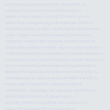
ru-industriya.ru
russkoe-porno-besplatno.ru
belgorod-day.ru
digilith.ru
pichkurovlab.ru
medic-today.ru
taksu.ru
comp123.ru
don-ykt.ru
teensvoice.ru
imgsharing.ru
domashnee-porno.ru
eva-elfie.ru
foto-tur.ru
biz-doska.ru
metropoltravel.ru
veslo-i-yakor.ru
borodino-media.ru
rostotsky.ru
regionufa.ru
weiss-bet.ru
zaryna.ru
casinotablet.ru
universalia.ru
remont-mebeli-moscow.ru
termomur.ru
clubfisher.ru
remstirufa.ru
erdamchi.ru
doramamama.ru
muraviovka-park.ru
worldofwoman.ru
clean-dreams.ru
arkrym.ru
kristinita.ru
dircomputer.ru
healthenter.ru
textexperts.ru
pivnaya-kruzhka.ru
kinofilmy-2021.ru
demolalapaluza.ru
tanyavanya.ru
remstir-tolyatti.ru
msdip.ru
jdol.ru
sokolovr.ru
newtech-spb.ru
rezemkleim.ru
massage-tai.ru
seonub.ru
zvonitut.ru
biolisichka24.ru
mncraft-download.ru
algoritm-sistema.ru
godflesh.ru
ru-industria.ru
zebra-tlt.ru
okna-proficom.ru
erynok.ru