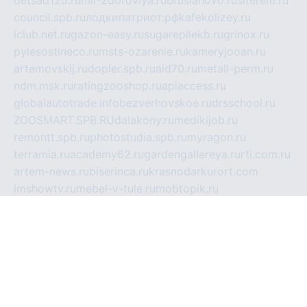
detsad125.ru
mir-zdoroviya.ru
bruslanovo.ru
siterem.ru
council.spb.ru
лодкипатриот.рф
kafekolizey.ru
iclub.net.ru
gazon-easy.ru
sugarepilekb.ru
grinox.ru
pylesostineco.ru
msts-ozarenie.ru
kameryjooan.ru
artemovskij.ru
dopler.spb.ru
aid70.ru
metall-perm.ru
ndm.msk.ru
ratingzooshop.ru
apiaccess.ru
globalautotrade.info
bezverhovskoe.ru
drsschool.ru
ZOOSMART.SPB.RU
dalakony.ru
medikijob.ru
remontt.spb.ru
photostudia.spb.ru
myragon.ru
terramia.ru
academy62.ru
gardengallereya.ru
rti.com.ru
artem-news.ru
biserinca.ru
krasnodarkurort.com
imshowtv.ru
mebel-v-tule.ru
mobtopik.ru
pcsecurity.net.ru
tool-sib.ru
multimetrunit.ru
sp-tour.ru
fan-cs.ru
santeh-russia.ru
symbian9.net.ru
DSHAIR.RU
tmmotors.spb.ru
xjocuricopii.com
musavtomat.msk.ru
obustrojdom.ru
sovetcik.ru
ybaranovskaya.ru
ppknews.ru
cult-alshei.ru
JAPANRUSSIA.RU
proekciyamebel.ru
imper-finans.ru
rim.org.ru