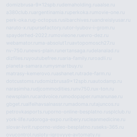
domizbrusa-9x12spb.ru
demaholding.ru
aalse.ru
a380club.ru
argentinamia.ru
perkoka.ru
movie-one.ru
perk-oka.ru
g-octopus.ru
sibarchives.ru
andreislyusar.ru
naruto-x.ru
pursefactory.ru
tor-lyubov-i-grom.ru
spayderhed-2022.ru
movieone.ru
evro-dez.ru
webamator.ru
ma-absolut1.ru
avtopomosch27.ru
nv-750.ru
news-plain.ru
nertansaga.ru
delanalad.ru
dizfiles.ru
youtubefree.ru
aria-family.ru
roadli.ru
planeta-samara.ru
mysmartbuy.ru
matrasy-kemerovo.ru
ashanet.ru
trade-farm.ru
dotcustoms.ru
domizbrusa9x12spb.ru
autodamp.ru
narasimha.ru
djcommodities.ru
nv750.ru
x-ton.ru
newsplain.ru
cardvoice.ru
modopaper.ru
manunae.ru
gbget.ru
alfeihavsalnassr.ru
madoma.ru
tajuncos.ru
petrovkasports.ru
porno-online-besplatno.ru
splclub.ru
york-life.ru
doroga-expo.ru
ribery.ru
cleanmedicine.ru
slovar-ivrit.ru
porno-video-besplatno.ru
seks-365.ru
ovucontrol.ru
sloty-igrovyye-avtomaty.ru