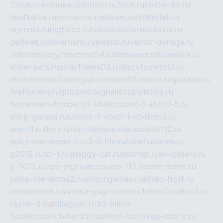
13autor-kolonka.ru
sormol.ru
2rich.ru
hostel-65.ru
hostserve.ru
porno-na-russkom.ru
mishinlab.ru
neznobi.ru
bigfatcc.ru
habble.ru
starbucksvia.ru
delfinet.ru
silvernano.ru
elestal.ru
vektor-doroga.ru
velotrenajery.ru
pronso54.ru
lenasever.ru
lovinskix.ru
show-pets.ru
smartnews03.ru
discofoxworld.ru
miraclecoon.ru
pongup.ru
hostel65.ru
liura.ru
glasspb.ru
firehunters.ru
gribowo.ru
gnalis.ru
bulkitula.ru
hometown-france.ru
1-xbeticricetc-1-xbetti-5.ru
shop-garena.ru
cricetc-1-xbetr-1-xbetcc-2.ru
one-life-story.ru
top-halyava.ru
accounts112.ru
poka-vse-doma-2.ru
3-d-file.ru
hahahaharms.ru
g2012.ru
tst-1.ru
shaggy-cat.ru
opsmgr.ru
ev-gallery.ru
g-2012.ru
ops-mgr.ru
accounts-112.ru
csm-demo.ru
poka-vse-doma2.ru
airgungames.ru
allseo-host.ru
tehosmotre.ru
varieta-yug.ru
cricetc1xbetr1xbetcc2.ru
raytor-d.ru
atillagunn.ru
3d-file.ru
1xbeticricetc1xbetti5.ru
uafoot-statti.ru
e-abis1c.ru