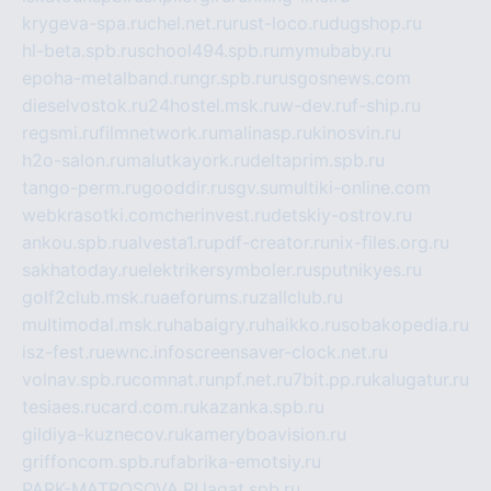
krygeva-spa.ru
chel.net.ru
rust-loco.ru
dugshop.ru
hl-beta.spb.ru
school494.spb.ru
mymubaby.ru
epoha-metalband.ru
ngr.spb.ru
rusgosnews.com
dieselvostok.ru
24hostel.msk.ru
w-dev.ru
f-ship.ru
regsmi.ru
filmnetwork.ru
malinasp.ru
kinosvin.ru
h2o-salon.ru
malutkayork.ru
deltaprim.spb.ru
tango-perm.ru
gooddir.ru
sgv.su
multiki-online.com
webkrasotki.com
cherinvest.ru
detskiy-ostrov.ru
ankou.spb.ru
alvesta1.ru
pdf-creator.ru
nix-files.org.ru
sakhatoday.ru
elektrikersymboler.ru
sputnikyes.ru
golf2club.msk.ru
aeforums.ru
zallclub.ru
multimodal.msk.ru
habaigry.ru
haikko.ru
sobakopedia.ru
isz-fest.ru
ewnc.info
screensaver-clock.net.ru
volnav.spb.ru
comnat.ru
npf.net.ru
7bit.pp.ru
kalugatur.ru
tesiaes.ru
card.com.ru
kazanka.spb.ru
gildiya-kuznecov.ru
kameryboavision.ru
griffoncom.spb.ru
fabrika-emotsiy.ru
PARK-MATROSOVA.RU
agat.spb.ru