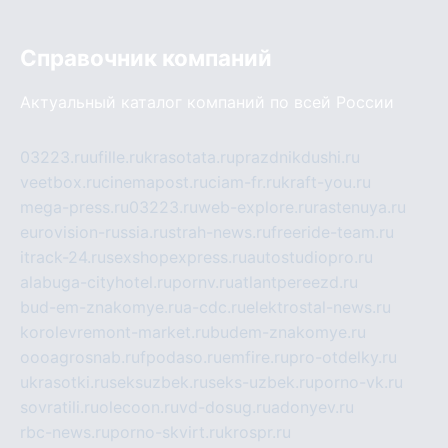
Справочник компаний
Актуальный каталог компаний по всей России
03223.ru
ufille.ru
krasotata.ru
prazdnikdushi.ru
veetbox.ru
cinemapost.ru
ciam-fr.ru
kraft-you.ru
mega-press.ru
03223.ru
web-explore.ru
rastenuya.ru
eurovision-russia.ru
strah-news.ru
freeride-team.ru
itrack-24.ru
sexshopexpress.ru
autostudiopro.ru
alabuga-cityhotel.ru
pornv.ru
atlantpereezd.ru
bud-em-znakomye.ru
a-cdc.ru
elektrostal-news.ru
korolevremont-market.ru
budem-znakomye.ru
oooagrosnab.ru
fpodaso.ru
emfire.ru
pro-otdelky.ru
ukrasotki.ru
seksuzbek.ru
seks-uzbek.ru
porno-vk.ru
sovratili.ru
olecoon.ru
vd-dosug.ru
adonyev.ru
rbc-news.ru
porno-skvirt.ru
krospr.ru