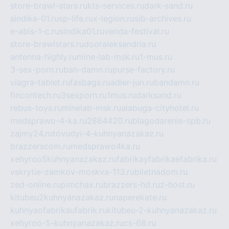
store-brawl-stars.ru
kts-services.ru
dark-sand.ru
sindika-01.ru
sp-life.ru
x-legion.ru
sib-archives.ru
e-abis-1-c.ru
sindika01.ru
venda-festival.ru
store-brawlstars.ru
dooraleksandria.ru
antenna-highly.ru
mine-lab-msk.ru
1-mus.ru
3-sex-porn.ru
ban-damn.ru
purse-factory.ru
viagra-tablet.ru
fasbags.ru
adler-jun.ru
bandamn.ru
fincontech.ru
3sexporn.ru
1mus.ru
darksand.ru
rebus-toys.ru
minelab-msk.ru
alabuga-cityhotel.ru
medsprawo-4-ka.ru
2864420.ru
blagodarenie-spb.ru
zajmy24.ru
tovudyi-4-kuhnyanazakaz.ru
brazzerscom.ru
medsprawo4ka.ru
xehyroo5kuhnyanazakaz.ru
fabrikayfabrikaefabrika.ru
vskrytie-zamkov-moskva-113.ru
biletnadom.ru
zed-online.ru
pimchax.ru
brazzers-hd.ru
z-host.ru
kitubeu2kuhnyanazakaz.ru
naperekate.ru
kuhnyaofabrikaufabrik.ru
kitubeu-2-kuhnyanazakaz.ru
xehyroo-5-kuhnyanazakaz.ru
cs-68.ru