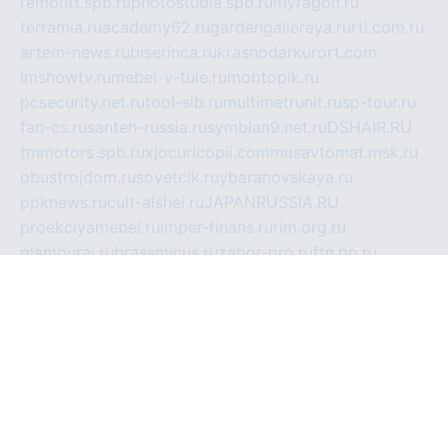
remontt.spb.ru
photostudia.spb.ru
myragon.ru
terramia.ru
academy62.ru
gardengallereya.ru
rti.com.ru
artem-news.ru
biserinca.ru
krasnodarkurort.com
imshowtv.ru
mebel-v-tule.ru
mobtopik.ru
pcsecurity.net.ru
tool-sib.ru
multimetrunit.ru
sp-tour.ru
fan-cs.ru
santeh-russia.ru
symbian9.net.ru
DSHAIR.RU
tmmotors.spb.ru
xjocuricopii.com
musavtomat.msk.ru
obustrojdom.ru
sovetcik.ru
ybaranovskaya.ru
ppknews.ru
cult-alshei.ru
JAPANRUSSIA.RU
proekciyamebel.ru
imper-finans.ru
rim.org.ru
glamourai.ru
brassminus.ru
zabor-pro.ru
ftn.pp.ru
dorogoe58.ru
laimengpacker.ru
kuzova-zapchasti.ru
sageerp.ru
taxodrom.ru
dsrazvitie.ru
hardcity.net.ru
ratinghomegames.ru
topservice25.ru
gubernyan.ru
gtglasslined.ru
ii4.ru
tssport.spb.ru
andorra24.com
blackwallstreet.ru
oboimos.ru
optim-doors.com.ru
ikuch.ru
nycr.org.ru
npa21.ru
vremya-ch.spb.ru
desert000.ru
ivtorgi.ru
ifiori.ru
catalog-statei.ru