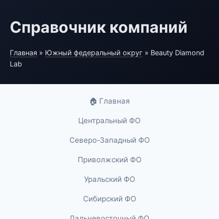
Справочник компаний
Главная
»
Южный федеральный округ
» Beauty Diamond
Lab
🏠 Главная
Центральный ФО
Северо-Западный ФО
Приволжский ФО
Уральский ФО
Сибирский ФО
Дальневосточный ФО