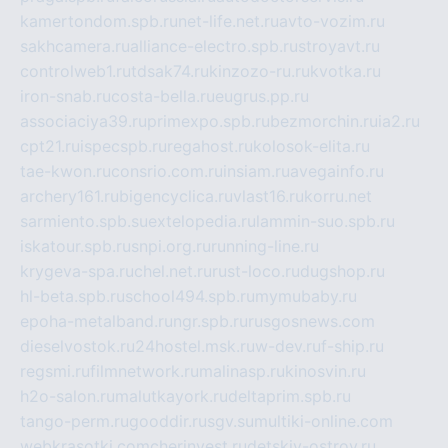
kamertondom.spb.ru
net-life.net.ru
avto-vozim.ru
sakhcamera.ru
alliance-electro.spb.ru
stroyavt.ru
controlweb1.ru
tdsak74.ru
kinzozo-ru.ru
kvotka.ru
iron-snab.ru
costa-bella.ru
eugrus.pp.ru
associaciya39.ru
primexpo.spb.ru
bezmorchin.ru
ia2.ru
cpt21.ru
ispecspb.ru
regahost.ru
kolosok-elita.ru
tae-kwon.ru
consrio.com.ru
insiam.ru
avegainfo.ru
archery161.ru
bigencyclica.ru
vlast16.ru
korru.net
sarmiento.spb.su
extelopedia.ru
lammin-suo.spb.ru
iskatour.spb.ru
snpi.org.ru
running-line.ru
krygeva-spa.ru
chel.net.ru
rust-loco.ru
dugshop.ru
hl-beta.spb.ru
school494.spb.ru
mymubaby.ru
epoha-metalband.ru
ngr.spb.ru
rusgosnews.com
dieselvostok.ru
24hostel.msk.ru
w-dev.ru
f-ship.ru
regsmi.ru
filmnetwork.ru
malinasp.ru
kinosvin.ru
h2o-salon.ru
malutkayork.ru
deltaprim.spb.ru
tango-perm.ru
gooddir.ru
sgv.su
multiki-online.com
webkrasotki.com
cherinvest.ru
detskiy-ostrov.ru