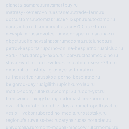
planeta-samara.ru
mysmartbuy.ru
matrasy-kemerovo.ru
ashanet.ru
trade-farm.ru
dotcustoms.ru
domizbrusa9x12spb.ru
autodamp.ru
narasimha.ru
djcommodities.ru
nv750.ru
x-ton.ru
newsplain.ru
cardvoice.ru
modopaper.ru
manunae.ru
gbget.ru
alfeihavsalnassr.ru
madoma.ru
tajuncos.ru
petrovkasports.ru
porno-online-besplatno.ru
splclub.ru
york-life.ru
doroga-expo.ru
ribery.ru
cleanmedicine.ru
slovar-ivrit.ru
porno-video-besplatno.ru
seks-365.ru
ovucontrol.ru
sloty-igrovyye-avtomaty.ru
ru-industriya.ru
russkoe-porno-besplatno.ru
belgorod-day.ru
digilith.ru
pichkurovlab.ru
medic-today.ru
taksu.ru
comp123.ru
don-ykt.ru
teensvoice.ru
imgsharing.ru
domashnee-porno.ru
eva-elfie.ru
foto-tur.ru
biz-doska.ru
metropoltravel.ru
veslo-i-yakor.ru
borodino-media.ru
rostotsky.ru
regionufa.ru
weiss-bet.ru
zaryna.ru
casinotablet.ru
universalia.ru
remont-mebeli-moscow.ru
termomur.ru