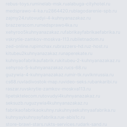
rebus-toys.ru
minelab-msk.ru
alabuga-cityhotel.ru
medsprawo-4-ka.ru
2864420.ru
blagodarenie-spb.ru
zajmy24.ru
tovudyi-4-kuhnyanazakaz.ru
brazzerscom.ru
medsprawo4ka.ru
xehyroo5kuhnyanazakaz.ru
fabrikayfabrikaefabrika.ru
vskrytie-zamkov-moskva-113.ru
biletnadom.ru
zed-online.ru
pimchax.ru
brazzers-hd.ru
z-host.ru
kitubeu2kuhnyanazakaz.ru
naperekate.ru
kuhnyaofabrikaufabrik.ru
kitubeu-2-kuhnyanazakaz.ru
xehyroo-5-kuhnyanazakaz.ru
cs-68.ru
guzywia-4-kuhnyanazakaz.ru
mir-tk.ru
vlknrussia.ru
cs68.ru
vladivostok-map.ru
video-seks.ru
bankaribi.ru
raszar.ru
vskrytie-zamkov-moskva113.ru
lipetsktelecom.ru
tovudyi4kuhnyanazakaz.ru
seksuzb.ru
guzywia4kuhnyanazakaz.ru
fabrikaofabrikaokuhny.ru
kuhnyaekuhnyaafabrika.ru
kuhnyaykuhnyayfabrika.ru
e-abis1c.ru
store-brawl-stars.ru
kts-services.ru
dark-sand.ru