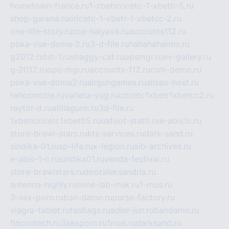
hometown-france.ru
1-xbeticricetc-1-xbetti-5.ru
shop-garena.ru
cricetc-1-xbetr-1-xbetcc-2.ru
one-life-story.ru
top-halyava.ru
accounts112.ru
poka-vse-doma-2.ru
3-d-file.ru
hahahaharms.ru
g2012.ru
tst-1.ru
shaggy-cat.ru
opsmgr.ru
ev-gallery.ru
g-2012.ru
ops-mgr.ru
accounts-112.ru
csm-demo.ru
poka-vse-doma2.ru
airgungames.ru
allseo-host.ru
tehosmotre.ru
varieta-yug.ru
cricetc1xbetr1xbetcc2.ru
raytor-d.ru
atillagunn.ru
3d-file.ru
1xbeticricetc1xbetti5.ru
uafoot-statti.ru
e-abis1c.ru
store-brawl-stars.ru
kts-services.ru
dark-sand.ru
sindika-01.ru
sp-life.ru
x-legion.ru
sib-archives.ru
e-abis-1-c.ru
sindika01.ru
venda-festival.ru
store-brawlstars.ru
dooraleksandria.ru
antenna-highly.ru
mine-lab-msk.ru
1-mus.ru
3-sex-porn.ru
ban-damn.ru
purse-factory.ru
viagra-tablet.ru
fasbags.ru
adler-jun.ru
bandamn.ru
fincontech.ru
3sexporn.ru
1mus.ru
darksand.ru