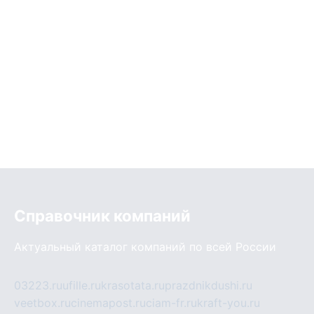
Справочник компаний
Актуальный каталог компаний по всей России
03223.ru
ufille.ru
krasotata.ru
prazdnikdushi.ru
veetbox.ru
cinemapost.ru
ciam-fr.ru
kraft-you.ru