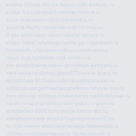
sindika-01.ru
sp-life.ru
x-legion.ru
sib-archives.ru
e-abis-1-c.ru
sindika01.ru
venda-festival.ru
store-brawlstars.ru
dooraleksandria.ru
antenna-highly.ru
mine-lab-msk.ru
1-mus.ru
3-sex-porn.ru
ban-damn.ru
purse-factory.ru
viagra-tablet.ru
fasbags.ru
adler-jun.ru
bandamn.ru
fincontech.ru
3sexporn.ru
1mus.ru
darksand.ru
rebus-toys.ru
minelab-msk.ru
rtdco.ru
seo-prodvizhenie-sajtov-stroitelnyh-kompanij.ru
card-voice.ru
rulonnyygazon177.ru
snow-guard.ru
domizbrusa-9x12spb.ru
demaholding.ru
aalse.ru
a380club.ru
argentinamia.ru
perkoka.ru
movie-one.ru
perk-oka.ru
g-octopus.ru
sibarchives.ru
andreislyusar.ru
naruto-x.ru
pursefactory.ru
tor-lyubov-i-grom.ru
spayderhed-2022.ru
movieone.ru
evro-dez.ru
webamator.ru
ma-absolut1.ru
avtopomosch27.ru
nv-750.ru
news-plain.ru
nertansaga.ru
delanalad.ru
dizfiles.ru
youtubefree.ru
aria-family.ru
roadli.ru