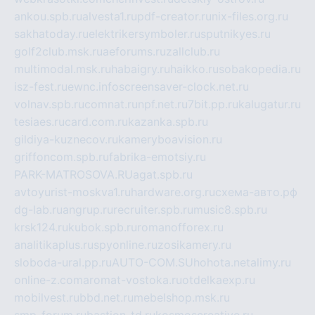
ankou.spb.ru
alvesta1.ru
pdf-creator.ru
nix-files.org.ru
sakhatoday.ru
elektrikersymboler.ru
sputnikyes.ru
golf2club.msk.ru
aeforums.ru
zallclub.ru
multimodal.msk.ru
habaigry.ru
haikko.ru
sobakopedia.ru
isz-fest.ru
ewnc.info
screensaver-clock.net.ru
volnav.spb.ru
comnat.ru
npf.net.ru
7bit.pp.ru
kalugatur.ru
tesiaes.ru
card.com.ru
kazanka.spb.ru
gildiya-kuznecov.ru
kameryboavision.ru
griffoncom.spb.ru
fabrika-emotsiy.ru
PARK-MATROSOVA.RU
agat.spb.ru
avtoyurist-moskva1.ru
hardware.org.ru
схема-авто.рф
dg-lab.ru
angrup.ru
recruiter.spb.ru
music8.spb.ru
krsk124.ru
kubok.spb.ru
romanofforex.ru
analitikaplus.ru
spyonline.ru
zosikamery.ru
sloboda-ural.pp.ru
AUTO-COM.SU
hohota.net
alimy.ru
online-z.com
aromat-vostoka.ru
otdelkaexp.ru
mobilvest.ru
bbd.net.ru
mebelshop.msk.ru