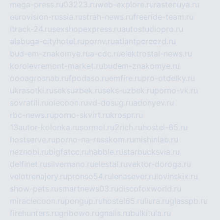
mega-press.ru
03223.ru
web-explore.ru
rastenuya.ru
eurovision-russia.ru
strah-news.ru
freeride-team.ru
itrack-24.ru
sexshopexpress.ru
autostudiopro.ru
alabuga-cityhotel.ru
pornv.ru
atlantpereezd.ru
bud-em-znakomye.ru
a-cdc.ru
elektrostal-news.ru
korolevremont-market.ru
budem-znakomye.ru
oooagrosnab.ru
fpodaso.ru
emfire.ru
pro-otdelky.ru
ukrasotki.ru
seksuzbek.ru
seks-uzbek.ru
porno-vk.ru
sovratili.ru
olecoon.ru
vd-dosug.ru
adonyev.ru
rbc-news.ru
porno-skvirt.ru
krospr.ru
13autor-kolonka.ru
sormol.ru
2rich.ru
hostel-65.ru
hostserve.ru
porno-na-russkom.ru
mishinlab.ru
neznobi.ru
bigfatcc.ru
habble.ru
starbucksvia.ru
delfinet.ru
silvernano.ru
elestal.ru
vektor-doroga.ru
velotrenajery.ru
pronso54.ru
lenasever.ru
lovinskix.ru
show-pets.ru
smartnews03.ru
discofoxworld.ru
miraclecoon.ru
pongup.ru
hostel65.ru
liura.ru
glasspb.ru
firehunters.ru
gribowo.ru
gnalis.ru
bulkitula.ru