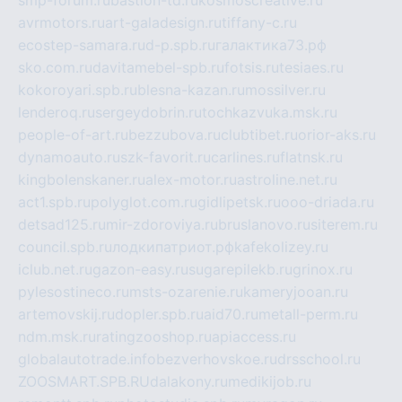
smp-forum.ru
bastion-td.ru
kosmoscreative.ru
avrmotors.ru
art-galadesign.ru
tiffany-c.ru
ecostep-samara.ru
d-p.spb.ru
галактика73.рф
sko.com.ru
davitamebel-spb.ru
fotsis.ru
tesiaes.ru
kokoroyari.spb.ru
blesna-kazan.ru
mossilver.ru
lenderoq.ru
sergeydobrin.ru
tochkazvuka.msk.ru
people-of-art.ru
bezzubova.ru
clubtibet.ru
orior-aks.ru
dynamoauto.ru
szk-favorit.ru
carlines.ru
flatnsk.ru
kingbolenskaner.ru
alex-motor.ru
astroline.net.ru
act1.spb.ru
polyglot.com.ru
gidlipetsk.ru
ooo-driada.ru
detsad125.ru
mir-zdoroviya.ru
bruslanovo.ru
siterem.ru
council.spb.ru
лодкипатриот.рф
kafekolizey.ru
iclub.net.ru
gazon-easy.ru
sugarepilekb.ru
grinox.ru
pylesostineco.ru
msts-ozarenie.ru
kameryjooan.ru
artemovskij.ru
dopler.spb.ru
aid70.ru
metall-perm.ru
ndm.msk.ru
ratingzooshop.ru
apiaccess.ru
globalautotrade.info
bezverhovskoe.ru
drsschool.ru
ZOOSMART.SPB.RU
dalakony.ru
medikijob.ru