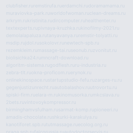
clubfisher.ru
remstirufa.ru
erdamchi.ru
doramamama.ru
muraviovka-park.ru
worldofwoman.ru
clean-dreams.ru
arkrym.ru
kristinita.ru
dircomputer.ru
healthenter.ru
textexperts.ru
pivnaya-kruzhka.ru
kinofilmy-2021.ru
demolalapaluza.ru
tanyavanya.ru
remstir-tolyatti.ru
msdip.ru
jdol.ru
sokolovr.ru
newtech-spb.ru
rezemkleim.ru
massage-tai.ru
seonub.ru
zvonitut.ru
biolisichka24.ru
mncraft-download.ru
algoritm-sistema.ru
godflesh.ru
ru-industria.ru
zebra-tlt.ru
okna-proficom.ru
erynok.ru
onlinekinospace.ru
startupstudio-fefu.ru
zarges-ru.ru
gegenjustizunrecht.ru
autobalashov.ru
utrovortu.ru
spiski-firm.ru
elara-m.ru
kinomusorka.ru
mkcslava.ru
2bets.ru
vintovoykompressor.ru
birminghamvsfulham.ru
sarmat-komp.ru
pioneeri.ru
amadis-chocolate.ru
shkurki-karakulya.ru
kanotiforet.spb.ru
tutmassage.ru
ecolog.org.ru
praga.spb.ru
falcorussia.ru
autodoctorservis.ru