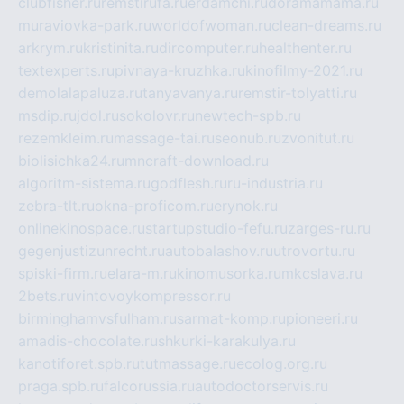
clubfisher.ru
remstirufa.ru
erdamchi.ru
doramamama.ru
muraviovka-park.ru
worldofwoman.ru
clean-dreams.ru
arkrym.ru
kristinita.ru
dircomputer.ru
healthenter.ru
textexperts.ru
pivnaya-kruzhka.ru
kinofilmy-2021.ru
demolalapaluza.ru
tanyavanya.ru
remstir-tolyatti.ru
msdip.ru
jdol.ru
sokolovr.ru
newtech-spb.ru
rezemkleim.ru
massage-tai.ru
seonub.ru
zvonitut.ru
biolisichka24.ru
mncraft-download.ru
algoritm-sistema.ru
godflesh.ru
ru-industria.ru
zebra-tlt.ru
okna-proficom.ru
erynok.ru
onlinekinospace.ru
startupstudio-fefu.ru
zarges-ru.ru
gegenjustizunrecht.ru
autobalashov.ru
utrovortu.ru
spiski-firm.ru
elara-m.ru
kinomusorka.ru
mkcslava.ru
2bets.ru
vintovoykompressor.ru
birminghamvsfulham.ru
sarmat-komp.ru
pioneeri.ru
amadis-chocolate.ru
shkurki-karakulya.ru
kanotiforet.spb.ru
tutmassage.ru
ecolog.org.ru
praga.spb.ru
falcorussia.ru
autodoctorservis.ru