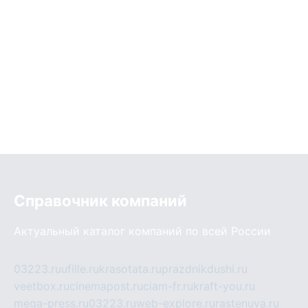
Справочник компаний
Актуальный каталог компаний по всей России
03223.ru
ufille.ru
krasotata.ru
prazdnikdushi.ru
veetbox.ru
cinemapost.ru
ciam-fr.ru
kraft-you.ru
mega-press.ru
03223.ru
web-explore.ru
rastenuya.ru