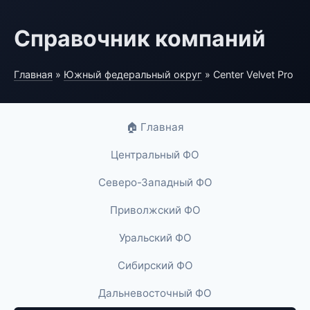
Справочник компаний
Главная
»
Южный федеральный округ
» Center Velvet Pro
🏠 Главная
Центральный ФО
Северо-Западный ФО
Приволжский ФО
Уральский ФО
Сибирский ФО
Дальневосточный ФО