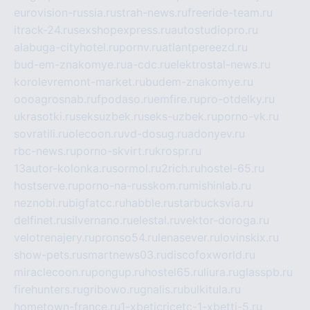
eurovision-russia.ru
strah-news.ru
freeride-team.ru
itrack-24.ru
sexshopexpress.ru
autostudiopro.ru
alabuga-cityhotel.ru
pornv.ru
atlantpereezd.ru
bud-em-znakomye.ru
a-cdc.ru
elektrostal-news.ru
korolevremont-market.ru
budem-znakomye.ru
oooagrosnab.ru
fpodaso.ru
emfire.ru
pro-otdelky.ru
ukrasotki.ru
seksuzbek.ru
seks-uzbek.ru
porno-vk.ru
sovratili.ru
olecoon.ru
vd-dosug.ru
adonyev.ru
rbc-news.ru
porno-skvirt.ru
krospr.ru
13autor-kolonka.ru
sormol.ru
2rich.ru
hostel-65.ru
hostserve.ru
porno-na-russkom.ru
mishinlab.ru
neznobi.ru
bigfatcc.ru
habble.ru
starbucksvia.ru
delfinet.ru
silvernano.ru
elestal.ru
vektor-doroga.ru
velotrenajery.ru
pronso54.ru
lenasever.ru
lovinskix.ru
show-pets.ru
smartnews03.ru
discofoxworld.ru
miraclecoon.ru
pongup.ru
hostel65.ru
liura.ru
glasspb.ru
firehunters.ru
gribowo.ru
gnalis.ru
bulkitula.ru
hometown-france.ru
1-xbeticricetc-1-xbetti-5.ru