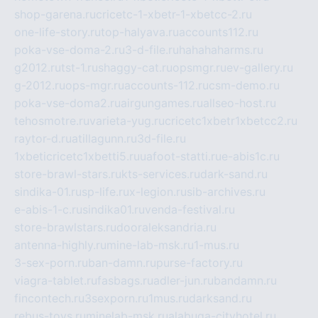
shop-garena.ru
cricetc-1-xbetr-1-xbetcc-2.ru
one-life-story.ru
top-halyava.ru
accounts112.ru
poka-vse-doma-2.ru
3-d-file.ru
hahahaharms.ru
g2012.ru
tst-1.ru
shaggy-cat.ru
opsmgr.ru
ev-gallery.ru
g-2012.ru
ops-mgr.ru
accounts-112.ru
csm-demo.ru
poka-vse-doma2.ru
airgungames.ru
allseo-host.ru
tehosmotre.ru
varieta-yug.ru
cricetc1xbetr1xbetcc2.ru
raytor-d.ru
atillagunn.ru
3d-file.ru
1xbeticricetc1xbetti5.ru
uafoot-statti.ru
e-abis1c.ru
store-brawl-stars.ru
kts-services.ru
dark-sand.ru
sindika-01.ru
sp-life.ru
x-legion.ru
sib-archives.ru
e-abis-1-c.ru
sindika01.ru
venda-festival.ru
store-brawlstars.ru
dooraleksandria.ru
antenna-highly.ru
mine-lab-msk.ru
1-mus.ru
3-sex-porn.ru
ban-damn.ru
purse-factory.ru
viagra-tablet.ru
fasbags.ru
adler-jun.ru
bandamn.ru
fincontech.ru
3sexporn.ru
1mus.ru
darksand.ru
rebus-toys.ru
minelab-msk.ru
alabuga-cityhotel.ru