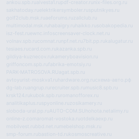
ankou.spb.ru
alvesta1.ru
pdf-creator.ru
nix-files.org.ru
sakhatoday.ru
elektrikersymboler.ru
sputnikyes.ru
golf2club.msk.ru
aeforums.ru
zallclub.ru
multimodal.msk.ru
habaigry.ru
haikko.ru
sobakopedia.ru
isz-fest.ru
ewnc.info
screensaver-clock.net.ru
volnav.spb.ru
comnat.ru
npf.net.ru
7bit.pp.ru
kalugatur.ru
tesiaes.ru
card.com.ru
kazanka.spb.ru
gildiya-kuznecov.ru
kameryboavision.ru
griffoncom.spb.ru
fabrika-emotsiy.ru
PARK-MATROSOVA.RU
agat.spb.ru
avtoyurist-moskva1.ru
hardware.org.ru
схема-авто.рф
dg-lab.ru
angrup.ru
recruiter.spb.ru
music8.spb.ru
krsk124.ru
kubok.spb.ru
romanofforex.ru
analitikaplus.ru
spyonline.ru
zosikamery.ru
sloboda-ural.pp.ru
AUTO-COM.SU
hohota.net
alimy.ru
online-z.com
aromat-vostoka.ru
otdelkaexp.ru
mobilvest.ru
bbd.net.ru
mebelshop.msk.ru
smp-forum.ru
bastion-td.ru
kosmoscreative.ru