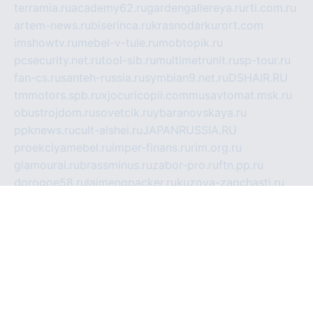
terramia.ru
academy62.ru
gardengallereya.ru
rti.com.ru
artem-news.ru
biserinca.ru
krasnodarkurort.com
imshowtv.ru
mebel-v-tule.ru
mobtopik.ru
pcsecurity.net.ru
tool-sib.ru
multimetrunit.ru
sp-tour.ru
fan-cs.ru
santeh-russia.ru
symbian9.net.ru
DSHAIR.RU
tmmotors.spb.ru
xjocuricopii.com
musavtomat.msk.ru
obustrojdom.ru
sovetcik.ru
ybaranovskaya.ru
ppknews.ru
cult-alshei.ru
JAPANRUSSIA.RU
proekciyamebel.ru
imper-finans.ru
rim.org.ru
glamourai.ru
brassminus.ru
zabor-pro.ru
ftn.pp.ru
dorogoe58.ru
laimengpacker.ru
kuzova-zapchasti.ru
sageerp.ru
taxodrom.ru
dsrazvitie.ru
hardcity.net.ru
ratinghomegames.ru
topservice25.ru
gubernyan.ru
gtglasslined.ru
ii4.ru
tssport.spb.ru
andorra24.com
blackwallstreet.ru
oboimos.ru
optim-doors.com.ru
ikuch.ru
nycr.org.ru
npa21.ru
vremya-ch.spb.ru
desert000.ru
ivtorgi.ru
ifiori.ru
catalog-statei.ru
dcv.org.ru
spetsmaster174.ru
ipkameryhiseeu.ru