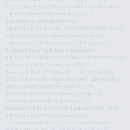
medsprawo-4-ka.ru
2864420.ru
blagodarenie-spb.ru
zajmy24.ru
tovudyi-4-kuhnyanazakaz.ru
brazzerscom.ru
medsprawo4ka.ru
xehyroo5kuhnyanazakaz.ru
fabrikayfabrikaefabrika.ru
vskrytie-zamkov-moskva-113.ru
biletnadom.ru
zed-online.ru
pimchax.ru
brazzers-hd.ru
z-host.ru
kitubeu2kuhnyanazakaz.ru
naperekate.ru
kuhnyaofabrikaufabrik.ru
kitubeu-2-kuhnyanazakaz.ru
xehyroo-5-kuhnyanazakaz.ru
cs-68.ru
guzywia-4-kuhnyanazakaz.ru
mir-tk.ru
vlknrussia.ru
cs68.ru
vladivostok-map.ru
video-seks.ru
bankaribi.ru
raszar.ru
vskrytie-zamkov-moskva113.ru
lipetsktelecom.ru
tovudyi4kuhnyanazakaz.ru
seksuzb.ru
guzywia4kuhnyanazakaz.ru
fabrikaofabrikaokuhny.ru
kuhnyaekuhnyaafabrika.ru
kuhnyaykuhnyayfabrika.ru
e-abis1c.ru
store-brawl-stars.ru
kts-services.ru
dark-sand.ru
sindika-01.ru
sp-life.ru
x-legion.ru
sib-archives.ru