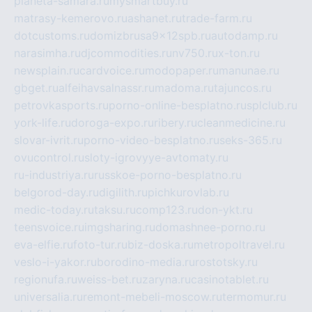
planeta-samara.ru
mysmartbuy.ru
matrasy-kemerovo.ru
ashanet.ru
trade-farm.ru
dotcustoms.ru
domizbrusa9x12spb.ru
autodamp.ru
narasimha.ru
djcommodities.ru
nv750.ru
x-ton.ru
newsplain.ru
cardvoice.ru
modopaper.ru
manunae.ru
gbget.ru
alfeihavsalnassr.ru
madoma.ru
tajuncos.ru
petrovkasports.ru
porno-online-besplatno.ru
splclub.ru
york-life.ru
doroga-expo.ru
ribery.ru
cleanmedicine.ru
slovar-ivrit.ru
porno-video-besplatno.ru
seks-365.ru
ovucontrol.ru
sloty-igrovyye-avtomaty.ru
ru-industriya.ru
russkoe-porno-besplatno.ru
belgorod-day.ru
digilith.ru
pichkurovlab.ru
medic-today.ru
taksu.ru
comp123.ru
don-ykt.ru
teensvoice.ru
imgsharing.ru
domashnee-porno.ru
eva-elfie.ru
foto-tur.ru
biz-doska.ru
metropoltravel.ru
veslo-i-yakor.ru
borodino-media.ru
rostotsky.ru
regionufa.ru
weiss-bet.ru
zaryna.ru
casinotablet.ru
universalia.ru
remont-mebeli-moscow.ru
termomur.ru