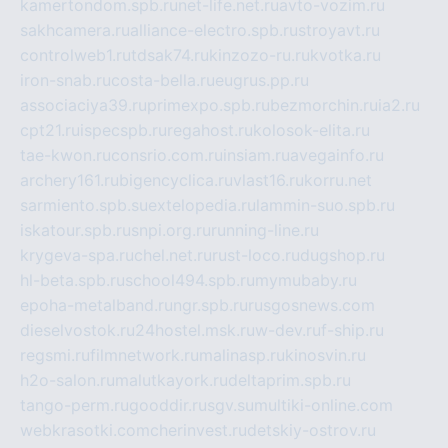
kamertondom.spb.ru
net-life.net.ru
avto-vozim.ru
sakhcamera.ru
alliance-electro.spb.ru
stroyavt.ru
controlweb1.ru
tdsak74.ru
kinzozo-ru.ru
kvotka.ru
iron-snab.ru
costa-bella.ru
eugrus.pp.ru
associaciya39.ru
primexpo.spb.ru
bezmorchin.ru
ia2.ru
cpt21.ru
ispecspb.ru
regahost.ru
kolosok-elita.ru
tae-kwon.ru
consrio.com.ru
insiam.ru
avegainfo.ru
archery161.ru
bigencyclica.ru
vlast16.ru
korru.net
sarmiento.spb.su
extelopedia.ru
lammin-suo.spb.ru
iskatour.spb.ru
snpi.org.ru
running-line.ru
krygeva-spa.ru
chel.net.ru
rust-loco.ru
dugshop.ru
hl-beta.spb.ru
school494.spb.ru
mymubaby.ru
epoha-metalband.ru
ngr.spb.ru
rusgosnews.com
dieselvostok.ru
24hostel.msk.ru
w-dev.ru
f-ship.ru
regsmi.ru
filmnetwork.ru
malinasp.ru
kinosvin.ru
h2o-salon.ru
malutkayork.ru
deltaprim.spb.ru
tango-perm.ru
gooddir.ru
sgv.su
multiki-online.com
webkrasotki.com
cherinvest.ru
detskiy-ostrov.ru