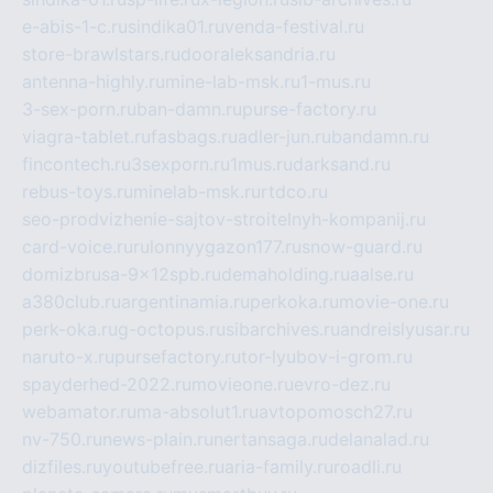
e-abis-1-c.ru
sindika01.ru
venda-festival.ru
store-brawlstars.ru
dooraleksandria.ru
antenna-highly.ru
mine-lab-msk.ru
1-mus.ru
3-sex-porn.ru
ban-damn.ru
purse-factory.ru
viagra-tablet.ru
fasbags.ru
adler-jun.ru
bandamn.ru
fincontech.ru
3sexporn.ru
1mus.ru
darksand.ru
rebus-toys.ru
minelab-msk.ru
rtdco.ru
seo-prodvizhenie-sajtov-stroitelnyh-kompanij.ru
card-voice.ru
rulonnyygazon177.ru
snow-guard.ru
domizbrusa-9x12spb.ru
demaholding.ru
aalse.ru
a380club.ru
argentinamia.ru
perkoka.ru
movie-one.ru
perk-oka.ru
g-octopus.ru
sibarchives.ru
andreislyusar.ru
naruto-x.ru
pursefactory.ru
tor-lyubov-i-grom.ru
spayderhed-2022.ru
movieone.ru
evro-dez.ru
webamator.ru
ma-absolut1.ru
avtopomosch27.ru
nv-750.ru
news-plain.ru
nertansaga.ru
delanalad.ru
dizfiles.ru
youtubefree.ru
aria-family.ru
roadli.ru