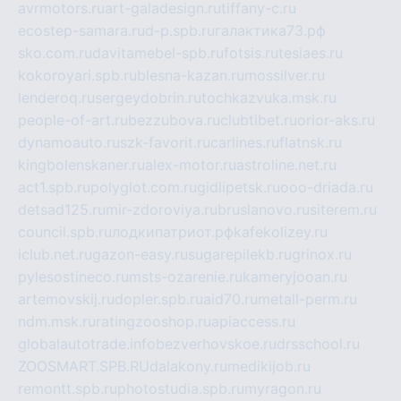
avrmotors.ru
art-galadesign.ru
tiffany-c.ru
ecostep-samara.ru
d-p.spb.ru
галактика73.рф
sko.com.ru
davitamebel-spb.ru
fotsis.ru
tesiaes.ru
kokoroyari.spb.ru
blesna-kazan.ru
mossilver.ru
lenderoq.ru
sergeydobrin.ru
tochkazvuka.msk.ru
people-of-art.ru
bezzubova.ru
clubtibet.ru
orior-aks.ru
dynamoauto.ru
szk-favorit.ru
carlines.ru
flatnsk.ru
kingbolenskaner.ru
alex-motor.ru
astroline.net.ru
act1.spb.ru
polyglot.com.ru
gidlipetsk.ru
ooo-driada.ru
detsad125.ru
mir-zdoroviya.ru
bruslanovo.ru
siterem.ru
council.spb.ru
лодкипатриот.рф
kafekolizey.ru
iclub.net.ru
gazon-easy.ru
sugarepilekb.ru
grinox.ru
pylesostineco.ru
msts-ozarenie.ru
kameryjooan.ru
artemovskij.ru
dopler.spb.ru
aid70.ru
metall-perm.ru
ndm.msk.ru
ratingzooshop.ru
apiaccess.ru
globalautotrade.info
bezverhovskoe.ru
drsschool.ru
ZOOSMART.SPB.RU
dalakony.ru
medikijob.ru
remontt.spb.ru
photostudia.spb.ru
myragon.ru