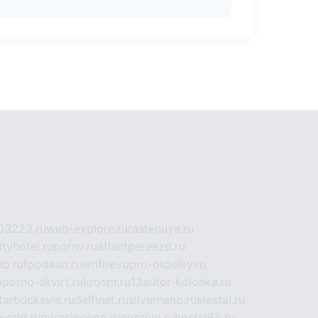
03223.ru
web-explore.ru
rastenuya.ru
tyhotel.ru
pornv.ru
atlantpereezd.ru
b.ru
fpodaso.ru
emfire.ru
pro-otdelky.ru
u
porno-skvirt.ru
krospr.ru
13autor-kolonka.ru
tarbucksvia.ru
delfinet.ru
silvernano.ru
elestal.ru
world.ru
miraclecoon.ru
pongup.ru
hostel65.ru