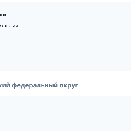
ияж
екология
ский федеральный округ