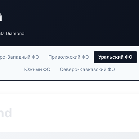
й
ta Diamond
ро-Западный ФО
Приволжский ФО
Уральский ФО
Южный ФО
Северо-Кавказский ФО
nd