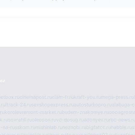
сии
eetbox.ru
cinemapost.ru
ciam-fr.ru
kraft-you.ru
mega-press.ru
.ru
itrack-24.ru
sexshopexpress.ru
autostudiopro.ru
alabuga-ci
ru
korolevremont-market.ru
budem-znakomye.ru
oooagrosna
k.ru
sovratili.ru
olecoon.ru
vd-dosug.ru
adonyev.ru
rbc-news.r
-na-russkom.ru
mishinlab.ru
neznobi.ru
bigfatcc.ru
habble.ru
s
nasever.ru
lovinskix.ru
show-pets.ru
smartnews03.ru
discofox