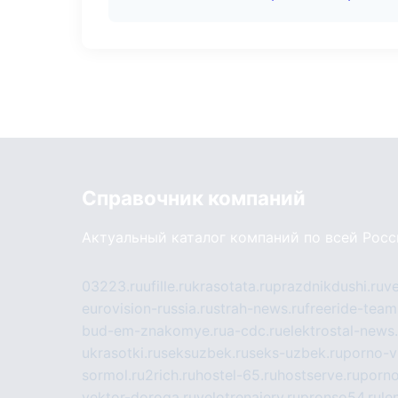
Справочник компаний
Актуальный каталог компаний по всей Рос
03223.ru
ufille.ru
krasotata.ru
prazdnikdushi.ru
v
eurovision-russia.ru
strah-news.ru
freeride-team
bud-em-znakomye.ru
a-cdc.ru
elektrostal-news.
ukrasotki.ru
seksuzbek.ru
seks-uzbek.ru
porno-v
sormol.ru
2rich.ru
hostel-65.ru
hostserve.ru
porno
vektor-doroga.ru
velotrenajery.ru
pronso54.ru
le