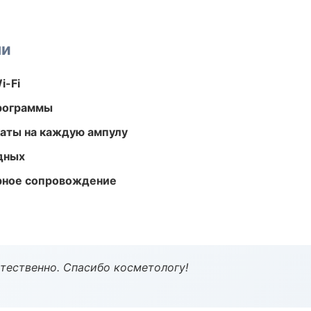
ми
i-Fi
программы
аты на каждую ампулу
одных
урное сопровождение
тественно. Спасибо косметологу!