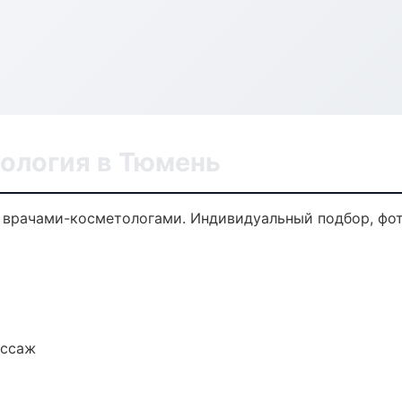
ология в Тюмень
врачами-косметологами. Индивидуальный подбор, фот
ассаж