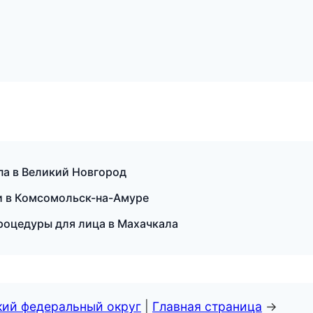
спа в Великий Новгород
ки в Комсомольск-на-Амуре
роцедуры для лица в Махачкала
кий федеральный округ
|
Главная страница
→