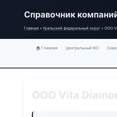
Справочник компани
Главная
»
Уральский федеральный округ
» ООО Vi
🏠 Главная
Центральный ФО
Севе
ООО Vita Diamo