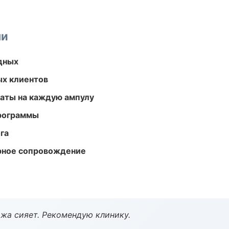
ми
одных
ых клиентов
аты на каждую ампулу
программы
га
урное сопровождение
жа сияет. Рекомендую клинику.