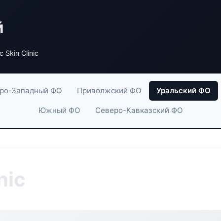
й
c Skin Clinic
ро-Западный ФО
Приволжский ФО
Уральский ФО
Южный ФО
Северо-Кавказский ФО
nic