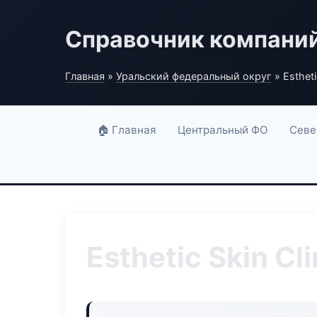
Справочник компани
Главная
»
Уральский федеральный округ
» Estheti
🏠 Главная
Центральный ФО
Севе
Esthetic Skin Cli