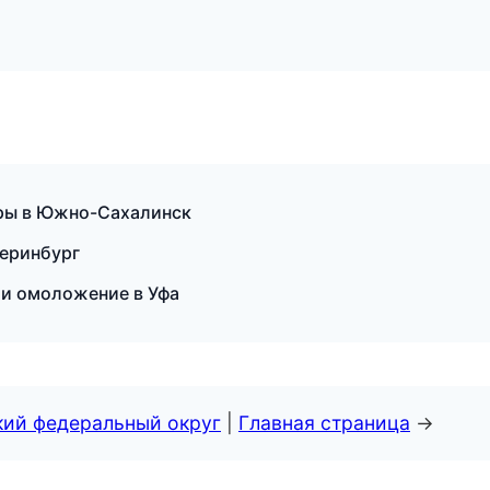
уры в Южно-Сахалинск
теринбург
я и омоложение в Уфа
кий федеральный округ
|
Главная страница
→