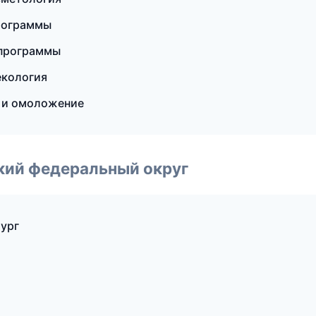
программы
 программы
екология
я и омоложение
ский федеральный округ
бург