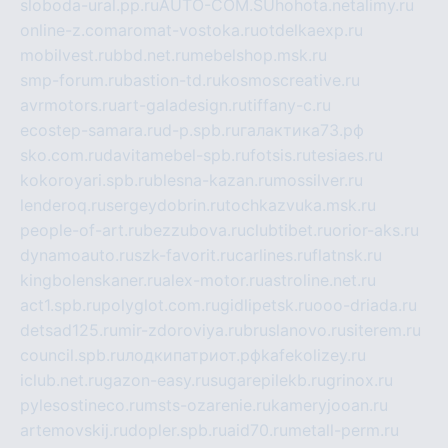
sloboda-ural.pp.ru
AUTO-COM.SU
hohota.net
alimy.ru
online-z.com
aromat-vostoka.ru
otdelkaexp.ru
mobilvest.ru
bbd.net.ru
mebelshop.msk.ru
smp-forum.ru
bastion-td.ru
kosmoscreative.ru
avrmotors.ru
art-galadesign.ru
tiffany-c.ru
ecostep-samara.ru
d-p.spb.ru
галактика73.рф
sko.com.ru
davitamebel-spb.ru
fotsis.ru
tesiaes.ru
kokoroyari.spb.ru
blesna-kazan.ru
mossilver.ru
lenderoq.ru
sergeydobrin.ru
tochkazvuka.msk.ru
people-of-art.ru
bezzubova.ru
clubtibet.ru
orior-aks.ru
dynamoauto.ru
szk-favorit.ru
carlines.ru
flatnsk.ru
kingbolenskaner.ru
alex-motor.ru
astroline.net.ru
act1.spb.ru
polyglot.com.ru
gidlipetsk.ru
ooo-driada.ru
detsad125.ru
mir-zdoroviya.ru
bruslanovo.ru
siterem.ru
council.spb.ru
лодкипатриот.рф
kafekolizey.ru
iclub.net.ru
gazon-easy.ru
sugarepilekb.ru
grinox.ru
pylesostineco.ru
msts-ozarenie.ru
kameryjooan.ru
artemovskij.ru
dopler.spb.ru
aid70.ru
metall-perm.ru