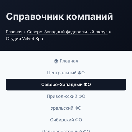
Справочник компаний
Главная
»
Северо-Западный федеральный округ
»
Студия Velvet Spa
🏠 Главная
Центральный ФО
Северо-Западный ФО
Приволжский ФО
Уральский ФО
Сибирский ФО
Дальневосточный ФО