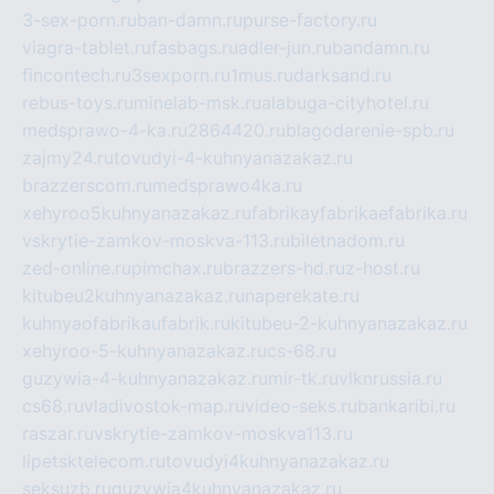
3-sex-porn.ru
ban-damn.ru
purse-factory.ru
viagra-tablet.ru
fasbags.ru
adler-jun.ru
bandamn.ru
fincontech.ru
3sexporn.ru
1mus.ru
darksand.ru
rebus-toys.ru
minelab-msk.ru
alabuga-cityhotel.ru
medsprawo-4-ka.ru
2864420.ru
blagodarenie-spb.ru
zajmy24.ru
tovudyi-4-kuhnyanazakaz.ru
brazzerscom.ru
medsprawo4ka.ru
xehyroo5kuhnyanazakaz.ru
fabrikayfabrikaefabrika.ru
vskrytie-zamkov-moskva-113.ru
biletnadom.ru
zed-online.ru
pimchax.ru
brazzers-hd.ru
z-host.ru
kitubeu2kuhnyanazakaz.ru
naperekate.ru
kuhnyaofabrikaufabrik.ru
kitubeu-2-kuhnyanazakaz.ru
xehyroo-5-kuhnyanazakaz.ru
cs-68.ru
guzywia-4-kuhnyanazakaz.ru
mir-tk.ru
vlknrussia.ru
cs68.ru
vladivostok-map.ru
video-seks.ru
bankaribi.ru
raszar.ru
vskrytie-zamkov-moskva113.ru
lipetsktelecom.ru
tovudyi4kuhnyanazakaz.ru
seksuzb.ru
guzywia4kuhnyanazakaz.ru