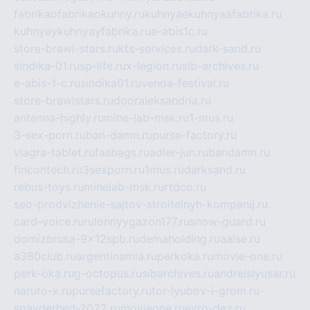
fabrikaofabrikaokuhny.ru
kuhnyaekuhnyaafabrika.ru
kuhnyaykuhnyayfabrika.ru
e-abis1c.ru
store-brawl-stars.ru
kts-services.ru
dark-sand.ru
sindika-01.ru
sp-life.ru
x-legion.ru
sib-archives.ru
e-abis-1-c.ru
sindika01.ru
venda-festival.ru
store-brawlstars.ru
dooraleksandria.ru
antenna-highly.ru
mine-lab-msk.ru
1-mus.ru
3-sex-porn.ru
ban-damn.ru
purse-factory.ru
viagra-tablet.ru
fasbags.ru
adler-jun.ru
bandamn.ru
fincontech.ru
3sexporn.ru
1mus.ru
darksand.ru
rebus-toys.ru
minelab-msk.ru
rtdco.ru
seo-prodvizhenie-sajtov-stroitelnyh-kompanij.ru
card-voice.ru
rulonnyygazon177.ru
snow-guard.ru
domizbrusa-9x12spb.ru
demaholding.ru
aalse.ru
a380club.ru
argentinamia.ru
perkoka.ru
movie-one.ru
perk-oka.ru
g-octopus.ru
sibarchives.ru
andreislyusar.ru
naruto-x.ru
pursefactory.ru
tor-lyubov-i-grom.ru
spayderhed-2022.ru
movieone.ru
evro-dez.ru