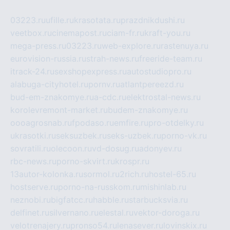
03223.ru
ufille.ru
krasotata.ru
prazdnikdushi.ru
veetbox.ru
cinemapost.ru
ciam-fr.ru
kraft-you.ru
mega-press.ru
03223.ru
web-explore.ru
rastenuya.ru
eurovision-russia.ru
strah-news.ru
freeride-team.ru
itrack-24.ru
sexshopexpress.ru
autostudiopro.ru
alabuga-cityhotel.ru
pornv.ru
atlantpereezd.ru
bud-em-znakomye.ru
a-cdc.ru
elektrostal-news.ru
korolevremont-market.ru
budem-znakomye.ru
oooagrosnab.ru
fpodaso.ru
emfire.ru
pro-otdelky.ru
ukrasotki.ru
seksuzbek.ru
seks-uzbek.ru
porno-vk.ru
sovratili.ru
olecoon.ru
vd-dosug.ru
adonyev.ru
rbc-news.ru
porno-skvirt.ru
krospr.ru
13autor-kolonka.ru
sormol.ru
2rich.ru
hostel-65.ru
hostserve.ru
porno-na-russkom.ru
mishinlab.ru
neznobi.ru
bigfatcc.ru
habble.ru
starbucksvia.ru
delfinet.ru
silvernano.ru
elestal.ru
vektor-doroga.ru
velotrenajery.ru
pronso54.ru
lenasever.ru
lovinskix.ru