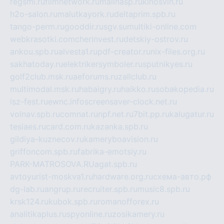
regsmi.ru
filmnetwork.ru
malinasp.ru
kinosvin.ru
h2o-salon.ru
malutkayork.ru
deltaprim.spb.ru
tango-perm.ru
gooddir.ru
sgv.su
multiki-online.com
webkrasotki.com
cherinvest.ru
detskiy-ostrov.ru
ankou.spb.ru
alvesta1.ru
pdf-creator.ru
nix-files.org.ru
sakhatoday.ru
elektrikersymboler.ru
sputnikyes.ru
golf2club.msk.ru
aeforums.ru
zallclub.ru
multimodal.msk.ru
habaigry.ru
haikko.ru
sobakopedia.ru
isz-fest.ru
ewnc.info
screensaver-clock.net.ru
volnav.spb.ru
comnat.ru
npf.net.ru
7bit.pp.ru
kalugatur.ru
tesiaes.ru
card.com.ru
kazanka.spb.ru
gildiya-kuznecov.ru
kameryboavision.ru
griffoncom.spb.ru
fabrika-emotsiy.ru
PARK-MATROSOVA.RU
agat.spb.ru
avtoyurist-moskva1.ru
hardware.org.ru
схема-авто.рф
dg-lab.ru
angrup.ru
recruiter.spb.ru
music8.spb.ru
krsk124.ru
kubok.spb.ru
romanofforex.ru
analitikaplus.ru
spyonline.ru
zosikamery.ru