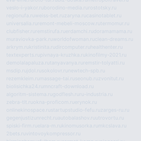
veslo-i-yakor.ru
borodino-media.ru
rostotsky.ru
regionufa.ru
weiss-bet.ru
zaryna.ru
casinotablet.ru
universalia.ru
remont-mebeli-moscow.ru
termomur.ru
clubfisher.ru
remstirufa.ru
erdamchi.ru
doramamama.ru
muraviovka-park.ru
worldofwoman.ru
clean-dreams.ru
arkrym.ru
kristinita.ru
dircomputer.ru
healthenter.ru
textexperts.ru
pivnaya-kruzhka.ru
kinofilmy-2021.ru
demolalapaluza.ru
tanyavanya.ru
remstir-tolyatti.ru
msdip.ru
jdol.ru
sokolovr.ru
newtech-spb.ru
rezemkleim.ru
massage-tai.ru
seonub.ru
zvonitut.ru
biolisichka24.ru
mncraft-download.ru
algoritm-sistema.ru
godflesh.ru
ru-industria.ru
zebra-tlt.ru
okna-proficom.ru
erynok.ru
onlinekinospace.ru
startupstudio-fefu.ru
zarges-ru.ru
gegenjustizunrecht.ru
autobalashov.ru
utrovortu.ru
spiski-firm.ru
elara-m.ru
kinomusorka.ru
mkcslava.ru
2bets.ru
vintovoykompressor.ru