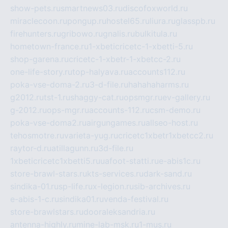
show-pets.ru
smartnews03.ru
discofoxworld.ru
miraclecoon.ru
pongup.ru
hostel65.ru
liura.ru
glasspb.ru
firehunters.ru
gribowo.ru
gnalis.ru
bulkitula.ru
hometown-france.ru
1-xbeticricetc-1-xbetti-5.ru
shop-garena.ru
cricetc-1-xbetr-1-xbetcc-2.ru
one-life-story.ru
top-halyava.ru
accounts112.ru
poka-vse-doma-2.ru
3-d-file.ru
hahahaharms.ru
g2012.ru
tst-1.ru
shaggy-cat.ru
opsmgr.ru
ev-gallery.ru
g-2012.ru
ops-mgr.ru
accounts-112.ru
csm-demo.ru
poka-vse-doma2.ru
airgungames.ru
allseo-host.ru
tehosmotre.ru
varieta-yug.ru
cricetc1xbetr1xbetcc2.ru
raytor-d.ru
atillagunn.ru
3d-file.ru
1xbeticricetc1xbetti5.ru
uafoot-statti.ru
e-abis1c.ru
store-brawl-stars.ru
kts-services.ru
dark-sand.ru
sindika-01.ru
sp-life.ru
x-legion.ru
sib-archives.ru
e-abis-1-c.ru
sindika01.ru
venda-festival.ru
store-brawlstars.ru
dooraleksandria.ru
antenna-highly.ru
mine-lab-msk.ru
1-mus.ru