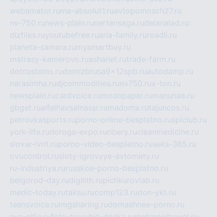
webamator.ru
ma-absolut1.ru
avtopomosch27.ru
nv-750.ru
news-plain.ru
nertansaga.ru
delanalad.ru
dizfiles.ru
youtubefree.ru
aria-family.ru
roadli.ru
planeta-samara.ru
mysmartbuy.ru
matrasy-kemerovo.ru
ashanet.ru
trade-farm.ru
dotcustoms.ru
domizbrusa9x12spb.ru
autodamp.ru
narasimha.ru
djcommodities.ru
nv750.ru
x-ton.ru
newsplain.ru
cardvoice.ru
modopaper.ru
manunae.ru
gbget.ru
alfeihavsalnassr.ru
madoma.ru
tajuncos.ru
petrovkasports.ru
porno-online-besplatno.ru
splclub.ru
york-life.ru
doroga-expo.ru
ribery.ru
cleanmedicine.ru
slovar-ivrit.ru
porno-video-besplatno.ru
seks-365.ru
ovucontrol.ru
sloty-igrovyye-avtomaty.ru
ru-industriya.ru
russkoe-porno-besplatno.ru
belgorod-day.ru
digilith.ru
pichkurovlab.ru
medic-today.ru
taksu.ru
comp123.ru
don-ykt.ru
teensvoice.ru
imgsharing.ru
domashnee-porno.ru
eva-elfie.ru
foto-tur.ru
biz-doska.ru
metropoltravel.ru