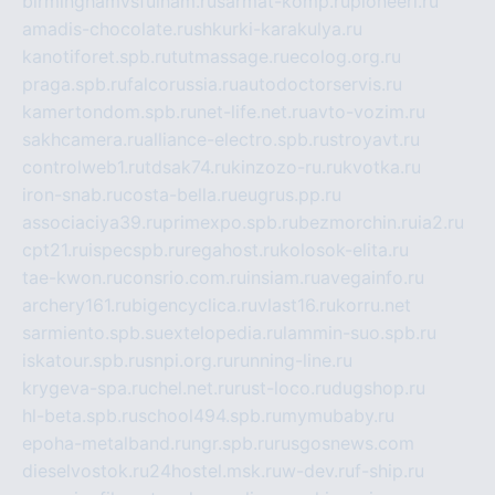
birminghamvsfulham.ru
sarmat-komp.ru
pioneeri.ru
amadis-chocolate.ru
shkurki-karakulya.ru
kanotiforet.spb.ru
tutmassage.ru
ecolog.org.ru
praga.spb.ru
falcorussia.ru
autodoctorservis.ru
kamertondom.spb.ru
net-life.net.ru
avto-vozim.ru
sakhcamera.ru
alliance-electro.spb.ru
stroyavt.ru
controlweb1.ru
tdsak74.ru
kinzozo-ru.ru
kvotka.ru
iron-snab.ru
costa-bella.ru
eugrus.pp.ru
associaciya39.ru
primexpo.spb.ru
bezmorchin.ru
ia2.ru
cpt21.ru
ispecspb.ru
regahost.ru
kolosok-elita.ru
tae-kwon.ru
consrio.com.ru
insiam.ru
avegainfo.ru
archery161.ru
bigencyclica.ru
vlast16.ru
korru.net
sarmiento.spb.su
extelopedia.ru
lammin-suo.spb.ru
iskatour.spb.ru
snpi.org.ru
running-line.ru
krygeva-spa.ru
chel.net.ru
rust-loco.ru
dugshop.ru
hl-beta.spb.ru
school494.spb.ru
mymubaby.ru
epoha-metalband.ru
ngr.spb.ru
rusgosnews.com
dieselvostok.ru
24hostel.msk.ru
w-dev.ru
f-ship.ru