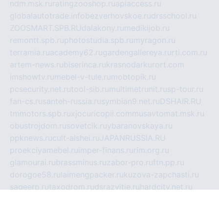
ndm.msk.ru
ratingzooshop.ru
apiaccess.ru
globalautotrade.info
bezverhovskoe.ru
drsschool.ru
ZOOSMART.SPB.RU
dalakony.ru
medikijob.ru
remontt.spb.ru
photostudia.spb.ru
myragon.ru
terramia.ru
academy62.ru
gardengallereya.ru
rti.com.ru
artem-news.ru
biserinca.ru
krasnodarkurort.com
imshowtv.ru
mebel-v-tule.ru
mobtopik.ru
pcsecurity.net.ru
tool-sib.ru
multimetrunit.ru
sp-tour.ru
fan-cs.ru
santeh-russia.ru
symbian9.net.ru
DSHAIR.RU
tmmotors.spb.ru
xjocuricopii.com
musavtomat.msk.ru
obustrojdom.ru
sovetcik.ru
ybaranovskaya.ru
ppknews.ru
cult-alshei.ru
JAPANRUSSIA.RU
proekciyamebel.ru
imper-finans.ru
rim.org.ru
glamourai.ru
brassminus.ru
zabor-pro.ru
ftn.pp.ru
dorogoe58.ru
laimengpacker.ru
kuzova-zapchasti.ru
sageerp.ru
taxodrom.ru
dsrazvitie.ru
hardcity.net.ru
ratinghomegames.ru
topservice25.ru
gubernyan.ru
gtglasslined.ru
ii4.ru
tssport.spb.ru
andorra24.com