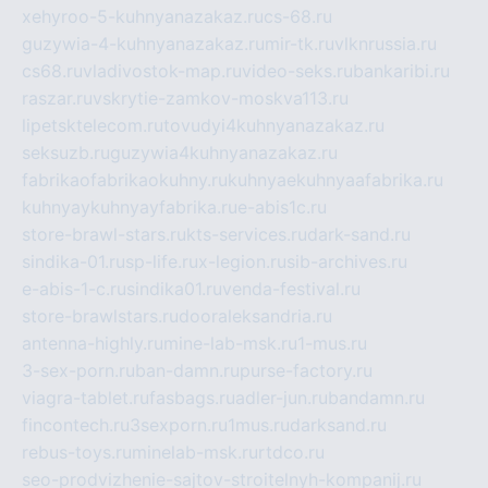
xehyroo-5-kuhnyanazakaz.ru
cs-68.ru
guzywia-4-kuhnyanazakaz.ru
mir-tk.ru
vlknrussia.ru
cs68.ru
vladivostok-map.ru
video-seks.ru
bankaribi.ru
raszar.ru
vskrytie-zamkov-moskva113.ru
lipetsktelecom.ru
tovudyi4kuhnyanazakaz.ru
seksuzb.ru
guzywia4kuhnyanazakaz.ru
fabrikaofabrikaokuhny.ru
kuhnyaekuhnyaafabrika.ru
kuhnyaykuhnyayfabrika.ru
e-abis1c.ru
store-brawl-stars.ru
kts-services.ru
dark-sand.ru
sindika-01.ru
sp-life.ru
x-legion.ru
sib-archives.ru
e-abis-1-c.ru
sindika01.ru
venda-festival.ru
store-brawlstars.ru
dooraleksandria.ru
antenna-highly.ru
mine-lab-msk.ru
1-mus.ru
3-sex-porn.ru
ban-damn.ru
purse-factory.ru
viagra-tablet.ru
fasbags.ru
adler-jun.ru
bandamn.ru
fincontech.ru
3sexporn.ru
1mus.ru
darksand.ru
rebus-toys.ru
minelab-msk.ru
rtdco.ru
seo-prodvizhenie-sajtov-stroitelnyh-kompanij.ru