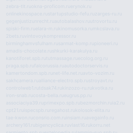
zebra-tlt.ru
okna-proficom.ru
erynok.ru
onlinekinospace.ru
startupstudio-fefu.ru
zarges-ru.ru
gegenjustizunrecht.ru
autobalashov.ru
utrovortu.ru
spiski-firm.ru
elara-m.ru
kinomusorka.ru
mkcslava.ru
2bets.ru
vintovoykompressor.ru
birminghamvsfulham.ru
sarmat-komp.ru
pioneeri.ru
amadis-chocolate.ru
shkurki-karakulya.ru
kanotiforet.spb.ru
tutmassage.ru
ecolog.org.ru
praga.spb.ru
falcorussia.ru
autodoctorservis.ru
kamertondom.spb.ru
net-life.net.ru
avto-vozim.ru
sakhcamera.ru
alliance-electro.spb.ru
stroyavt.ru
controlweb1.ru
tdsak74.ru
kinzozo-ru.ru
kvotka.ru
iron-snab.ru
costa-bella.ru
eugrus.pp.ru
associaciya39.ru
primexpo.spb.ru
bezmorchin.ru
ia2.ru
cpt21.ru
ispecspb.ru
regahost.ru
kolosok-elita.ru
tae-kwon.ru
consrio.com.ru
insiam.ru
avegainfo.ru
archery161.ru
bigencyclica.ru
vlast16.ru
korru.net
sarmiento.spb.su
extelopedia.ru
lammin-suo.spb.ru