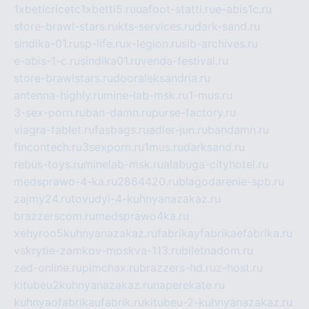
1xbeticricetc1xbetti5.ru
uafoot-statti.ru
e-abis1c.ru
store-brawl-stars.ru
kts-services.ru
dark-sand.ru
sindika-01.ru
sp-life.ru
x-legion.ru
sib-archives.ru
e-abis-1-c.ru
sindika01.ru
venda-festival.ru
store-brawlstars.ru
dooraleksandria.ru
antenna-highly.ru
mine-lab-msk.ru
1-mus.ru
3-sex-porn.ru
ban-damn.ru
purse-factory.ru
viagra-tablet.ru
fasbags.ru
adler-jun.ru
bandamn.ru
fincontech.ru
3sexporn.ru
1mus.ru
darksand.ru
rebus-toys.ru
minelab-msk.ru
alabuga-cityhotel.ru
medsprawo-4-ka.ru
2864420.ru
blagodarenie-spb.ru
zajmy24.ru
tovudyi-4-kuhnyanazakaz.ru
brazzerscom.ru
medsprawo4ka.ru
xehyroo5kuhnyanazakaz.ru
fabrikayfabrikaefabrika.ru
vskrytie-zamkov-moskva-113.ru
biletnadom.ru
zed-online.ru
pimchax.ru
brazzers-hd.ru
z-host.ru
kitubeu2kuhnyanazakaz.ru
naperekate.ru
kuhnyaofabrikaufabrik.ru
kitubeu-2-kuhnyanazakaz.ru