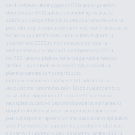
card-voice.ru
rulonnyygazon177.ru
snow-guard.ru
domizbrusa-9x12spb.ru
demaholding.ru
aalse.ru
a380club.ru
argentinamia.ru
perkoka.ru
movie-one.ru
perk-oka.ru
g-octopus.ru
sibarchives.ru
andreislyusar.ru
naruto-x.ru
pursefactory.ru
tor-lyubov-i-grom.ru
spayderhed-2022.ru
movieone.ru
evro-dez.ru
webamator.ru
ma-absolut1.ru
avtopomosch27.ru
nv-750.ru
news-plain.ru
nertansaga.ru
delanalad.ru
dizfiles.ru
youtubefree.ru
aria-family.ru
roadli.ru
planeta-samara.ru
mysmartbuy.ru
matrasy-kemerovo.ru
ashanet.ru
trade-farm.ru
dotcustoms.ru
domizbrusa9x12spb.ru
autodamp.ru
narasimha.ru
djcommodities.ru
nv750.ru
x-ton.ru
newsplain.ru
cardvoice.ru
modopaper.ru
manunae.ru
gbget.ru
alfeihavsalnassr.ru
madoma.ru
tajuncos.ru
petrovkasports.ru
porno-online-besplatno.ru
splclub.ru
york-life.ru
doroga-expo.ru
ribery.ru
cleanmedicine.ru
slovar-ivrit.ru
porno-video-besplatno.ru
seks-365.ru