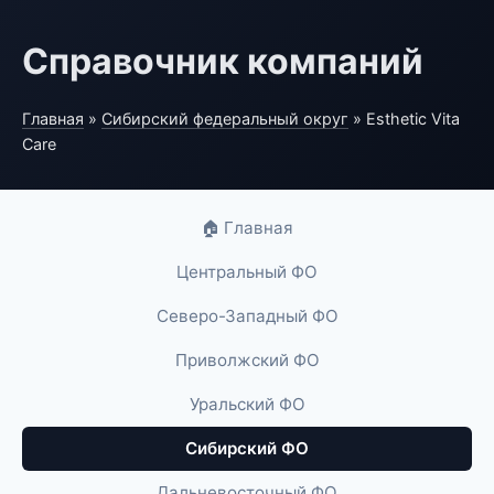
Справочник компаний
Главная
»
Сибирский федеральный округ
» Esthetic Vita
Care
🏠 Главная
Центральный ФО
Северо-Западный ФО
Приволжский ФО
Уральский ФО
Сибирский ФО
Дальневосточный ФО