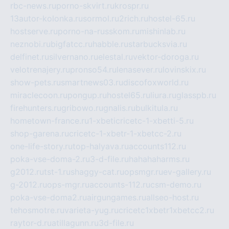
rbc-news.ru
porno-skvirt.ru
krospr.ru
13autor-kolonka.ru
sormol.ru
2rich.ru
hostel-65.ru
hostserve.ru
porno-na-russkom.ru
mishinlab.ru
neznobi.ru
bigfatcc.ru
habble.ru
starbucksvia.ru
delfinet.ru
silvernano.ru
elestal.ru
vektor-doroga.ru
velotrenajery.ru
pronso54.ru
lenasever.ru
lovinskix.ru
show-pets.ru
smartnews03.ru
discofoxworld.ru
miraclecoon.ru
pongup.ru
hostel65.ru
liura.ru
glasspb.ru
firehunters.ru
gribowo.ru
gnalis.ru
bulkitula.ru
hometown-france.ru
1-xbeticricetc-1-xbetti-5.ru
shop-garena.ru
cricetc-1-xbetr-1-xbetcc-2.ru
one-life-story.ru
top-halyava.ru
accounts112.ru
poka-vse-doma-2.ru
3-d-file.ru
hahahaharms.ru
g2012.ru
tst-1.ru
shaggy-cat.ru
opsmgr.ru
ev-gallery.ru
g-2012.ru
ops-mgr.ru
accounts-112.ru
csm-demo.ru
poka-vse-doma2.ru
airgungames.ru
allseo-host.ru
tehosmotre.ru
varieta-yug.ru
cricetc1xbetr1xbetcc2.ru
raytor-d.ru
atillagunn.ru
3d-file.ru