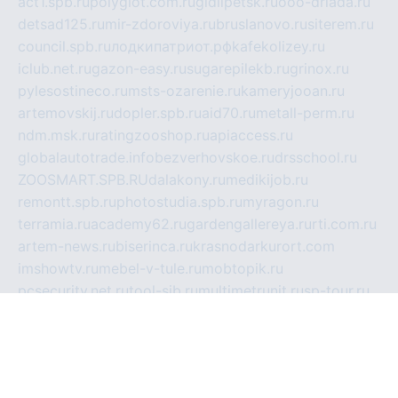
act1.spb.ru
polyglot.com.ru
gidlipetsk.ru
ooo-driada.ru
detsad125.ru
mir-zdoroviya.ru
bruslanovo.ru
siterem.ru
council.spb.ru
лодкипатриот.рф
kafekolizey.ru
iclub.net.ru
gazon-easy.ru
sugarepilekb.ru
grinox.ru
pylesostineco.ru
msts-ozarenie.ru
kameryjooan.ru
artemovskij.ru
dopler.spb.ru
aid70.ru
metall-perm.ru
ndm.msk.ru
ratingzooshop.ru
apiaccess.ru
globalautotrade.info
bezverhovskoe.ru
drsschool.ru
ZOOSMART.SPB.RU
dalakony.ru
medikijob.ru
remontt.spb.ru
photostudia.spb.ru
myragon.ru
terramia.ru
academy62.ru
gardengallereya.ru
rti.com.ru
artem-news.ru
biserinca.ru
krasnodarkurort.com
imshowtv.ru
mebel-v-tule.ru
mobtopik.ru
pcsecurity.net.ru
tool-sib.ru
multimetrunit.ru
sp-tour.ru
fan-cs.ru
santeh-russia.ru
symbian9.net.ru
DSHAIR.RU
tmmotors.spb.ru
xjocuricopii.com
musavtomat.msk.ru
obustrojdom.ru
sovetcik.ru
ybaranovskaya.ru
ppknews.ru
cult-alshei.ru
JAPANRUSSIA.RU