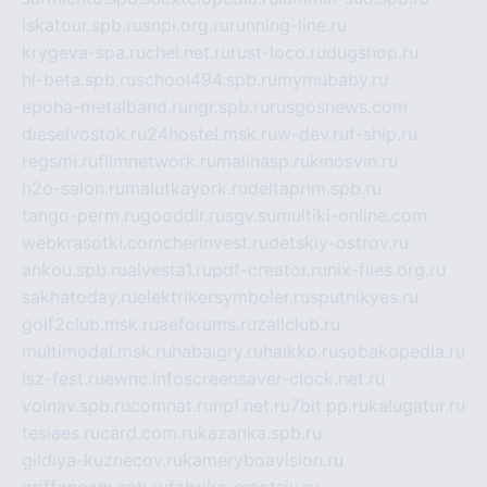
iskatour.spb.ru
snpi.org.ru
running-line.ru
krygeva-spa.ru
chel.net.ru
rust-loco.ru
dugshop.ru
hl-beta.spb.ru
school494.spb.ru
mymubaby.ru
epoha-metalband.ru
ngr.spb.ru
rusgosnews.com
dieselvostok.ru
24hostel.msk.ru
w-dev.ru
f-ship.ru
regsmi.ru
filmnetwork.ru
malinasp.ru
kinosvin.ru
h2o-salon.ru
malutkayork.ru
deltaprim.spb.ru
tango-perm.ru
gooddir.ru
sgv.su
multiki-online.com
webkrasotki.com
cherinvest.ru
detskiy-ostrov.ru
ankou.spb.ru
alvesta1.ru
pdf-creator.ru
nix-files.org.ru
sakhatoday.ru
elektrikersymboler.ru
sputnikyes.ru
golf2club.msk.ru
aeforums.ru
zallclub.ru
multimodal.msk.ru
habaigry.ru
haikko.ru
sobakopedia.ru
isz-fest.ru
ewnc.info
screensaver-clock.net.ru
volnav.spb.ru
comnat.ru
npf.net.ru
7bit.pp.ru
kalugatur.ru
tesiaes.ru
card.com.ru
kazanka.spb.ru
gildiya-kuznecov.ru
kameryboavision.ru
griffoncom.spb.ru
fabrika-emotsiy.ru