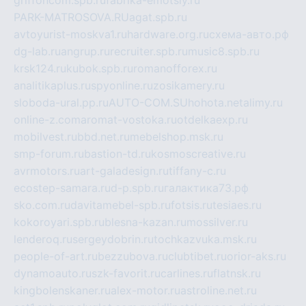
PARK-MATROSOVA.RU
agat.spb.ru
avtoyurist-moskva1.ru
hardware.org.ru
схема-авто.рф
dg-lab.ru
angrup.ru
recruiter.spb.ru
music8.spb.ru
krsk124.ru
kubok.spb.ru
romanofforex.ru
analitikaplus.ru
spyonline.ru
zosikamery.ru
sloboda-ural.pp.ru
AUTO-COM.SU
hohota.net
alimy.ru
online-z.com
aromat-vostoka.ru
otdelkaexp.ru
mobilvest.ru
bbd.net.ru
mebelshop.msk.ru
smp-forum.ru
bastion-td.ru
kosmoscreative.ru
avrmotors.ru
art-galadesign.ru
tiffany-c.ru
ecostep-samara.ru
d-p.spb.ru
галактика73.рф
sko.com.ru
davitamebel-spb.ru
fotsis.ru
tesiaes.ru
kokoroyari.spb.ru
blesna-kazan.ru
mossilver.ru
lenderoq.ru
sergeydobrin.ru
tochkazvuka.msk.ru
people-of-art.ru
bezzubova.ru
clubtibet.ru
orior-aks.ru
dynamoauto.ru
szk-favorit.ru
carlines.ru
flatnsk.ru
kingbolenskaner.ru
alex-motor.ru
astroline.net.ru