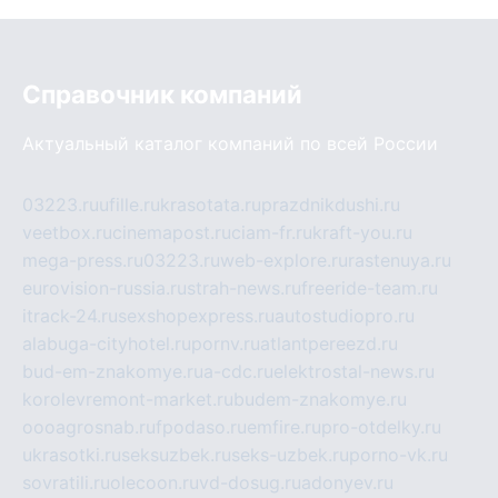
Справочник компаний
Актуальный каталог компаний по всей России
03223.ru
ufille.ru
krasotata.ru
prazdnikdushi.ru
veetbox.ru
cinemapost.ru
ciam-fr.ru
kraft-you.ru
mega-press.ru
03223.ru
web-explore.ru
rastenuya.ru
eurovision-russia.ru
strah-news.ru
freeride-team.ru
itrack-24.ru
sexshopexpress.ru
autostudiopro.ru
alabuga-cityhotel.ru
pornv.ru
atlantpereezd.ru
bud-em-znakomye.ru
a-cdc.ru
elektrostal-news.ru
korolevremont-market.ru
budem-znakomye.ru
oooagrosnab.ru
fpodaso.ru
emfire.ru
pro-otdelky.ru
ukrasotki.ru
seksuzbek.ru
seks-uzbek.ru
porno-vk.ru
sovratili.ru
olecoon.ru
vd-dosug.ru
adonyev.ru