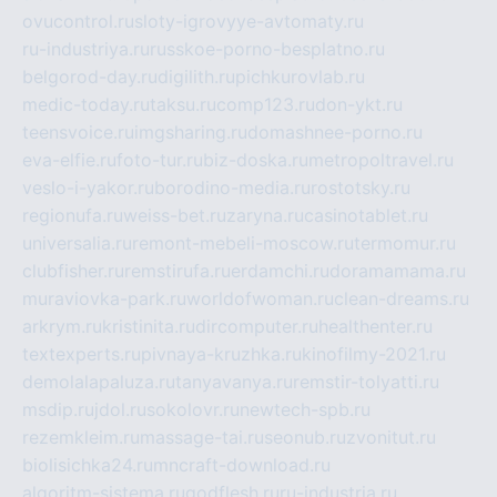
ovucontrol.ru
sloty-igrovyye-avtomaty.ru
ru-industriya.ru
russkoe-porno-besplatno.ru
belgorod-day.ru
digilith.ru
pichkurovlab.ru
medic-today.ru
taksu.ru
comp123.ru
don-ykt.ru
teensvoice.ru
imgsharing.ru
domashnee-porno.ru
eva-elfie.ru
foto-tur.ru
biz-doska.ru
metropoltravel.ru
veslo-i-yakor.ru
borodino-media.ru
rostotsky.ru
regionufa.ru
weiss-bet.ru
zaryna.ru
casinotablet.ru
universalia.ru
remont-mebeli-moscow.ru
termomur.ru
clubfisher.ru
remstirufa.ru
erdamchi.ru
doramamama.ru
muraviovka-park.ru
worldofwoman.ru
clean-dreams.ru
arkrym.ru
kristinita.ru
dircomputer.ru
healthenter.ru
textexperts.ru
pivnaya-kruzhka.ru
kinofilmy-2021.ru
demolalapaluza.ru
tanyavanya.ru
remstir-tolyatti.ru
msdip.ru
jdol.ru
sokolovr.ru
newtech-spb.ru
rezemkleim.ru
massage-tai.ru
seonub.ru
zvonitut.ru
biolisichka24.ru
mncraft-download.ru
algoritm-sistema.ru
godflesh.ru
ru-industria.ru