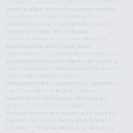
textexperts.ru
pivnaya-kruzhka.ru
kinofilmy-2021.ru
demolalapaluza.ru
tanyavanya.ru
remstir-tolyatti.ru
msdip.ru
jdol.ru
sokolovr.ru
newtech-spb.ru
rezemkleim.ru
massage-tai.ru
seonub.ru
zvonitut.ru
biolisichka24.ru
mncraft-download.ru
algoritm-sistema.ru
godflesh.ru
ru-industria.ru
zebra-tlt.ru
okna-proficom.ru
erynok.ru
onlinekinospace.ru
startupstudio-fefu.ru
zarges-ru.ru
gegenjustizunrecht.ru
autobalashov.ru
utrovortu.ru
spiski-firm.ru
elara-m.ru
kinomusorka.ru
mkcslava.ru
2bets.ru
vintovoykompressor.ru
birminghamvsfulham.ru
sarmat-komp.ru
pioneeri.ru
amadis-chocolate.ru
shkurki-karakulya.ru
kanotiforet.spb.ru
tutmassage.ru
ecolog.org.ru
praga.spb.ru
falcorussia.ru
autodoctorservis.ru
kamertondom.spb.ru
net-life.net.ru
avto-vozim.ru
sakhcamera.ru
alliance-electro.spb.ru
stroyavt.ru
controlweb1.ru
tdsak74.ru
kinzozo-ru.ru
kvotka.ru