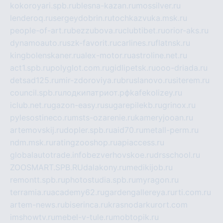
kokoroyari.spb.ru
blesna-kazan.ru
mossilver.ru
lenderoq.ru
sergeydobrin.ru
tochkazvuka.msk.ru
people-of-art.ru
bezzubova.ru
clubtibet.ru
orior-aks.ru
dynamoauto.ru
szk-favorit.ru
carlines.ru
flatnsk.ru
kingbolenskaner.ru
alex-motor.ru
astroline.net.ru
act1.spb.ru
polyglot.com.ru
gidlipetsk.ru
ooo-driada.ru
detsad125.ru
mir-zdoroviya.ru
bruslanovo.ru
siterem.ru
council.spb.ru
лодкипатриот.рф
kafekolizey.ru
iclub.net.ru
gazon-easy.ru
sugarepilekb.ru
grinox.ru
pylesostineco.ru
msts-ozarenie.ru
kameryjooan.ru
artemovskij.ru
dopler.spb.ru
aid70.ru
metall-perm.ru
ndm.msk.ru
ratingzooshop.ru
apiaccess.ru
globalautotrade.info
bezverhovskoe.ru
drsschool.ru
ZOOSMART.SPB.RU
dalakony.ru
medikijob.ru
remontt.spb.ru
photostudia.spb.ru
myragon.ru
terramia.ru
academy62.ru
gardengallereya.ru
rti.com.ru
artem-news.ru
biserinca.ru
krasnodarkurort.com
imshowtv.ru
mebel-v-tule.ru
mobtopik.ru