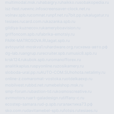
multimodal.msk.ru
habaigry.ru
haikko.ru
sobakopedia.ru
isz-fest.ru
ewnc.info
screensaver-clock.net.ru
volnav.spb.ru
comnat.ru
npf.net.ru
7bit.pp.ru
kalugatur.ru
tesiaes.ru
card.com.ru
kazanka.spb.ru
gildiya-kuznecov.ru
kameryboavision.ru
griffoncom.spb.ru
fabrika-emotsiy.ru
PARK-MATROSOVA.RU
agat.spb.ru
avtoyurist-moskva1.ru
hardware.org.ru
схема-авто.рф
dg-lab.ru
angrup.ru
recruiter.spb.ru
music8.spb.ru
krsk124.ru
kubok.spb.ru
romanofforex.ru
analitikaplus.ru
spyonline.ru
zosikamery.ru
sloboda-ural.pp.ru
AUTO-COM.SU
hohota.net
alimy.ru
online-z.com
aromat-vostoka.ru
otdelkaexp.ru
mobilvest.ru
bbd.net.ru
mebelshop.msk.ru
smp-forum.ru
bastion-td.ru
kosmoscreative.ru
avrmotors.ru
art-galadesign.ru
tiffany-c.ru
ecostep-samara.ru
d-p.spb.ru
галактика73.рф
sko.com.ru
davitamebel-spb.ru
fotsis.ru
tesiaes.ru