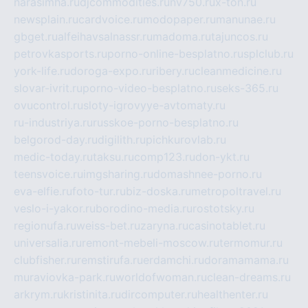
narasimha.ru
djcommodities.ru
nv750.ru
x-ton.ru
newsplain.ru
cardvoice.ru
modopaper.ru
manunae.ru
gbget.ru
alfeihavsalnassr.ru
madoma.ru
tajuncos.ru
petrovkasports.ru
porno-online-besplatno.ru
splclub.ru
york-life.ru
doroga-expo.ru
ribery.ru
cleanmedicine.ru
slovar-ivrit.ru
porno-video-besplatno.ru
seks-365.ru
ovucontrol.ru
sloty-igrovyye-avtomaty.ru
ru-industriya.ru
russkoe-porno-besplatno.ru
belgorod-day.ru
digilith.ru
pichkurovlab.ru
medic-today.ru
taksu.ru
comp123.ru
don-ykt.ru
teensvoice.ru
imgsharing.ru
domashnee-porno.ru
eva-elfie.ru
foto-tur.ru
biz-doska.ru
metropoltravel.ru
veslo-i-yakor.ru
borodino-media.ru
rostotsky.ru
regionufa.ru
weiss-bet.ru
zaryna.ru
casinotablet.ru
universalia.ru
remont-mebeli-moscow.ru
termomur.ru
clubfisher.ru
remstirufa.ru
erdamchi.ru
doramamama.ru
muraviovka-park.ru
worldofwoman.ru
clean-dreams.ru
arkrym.ru
kristinita.ru
dircomputer.ru
healthenter.ru