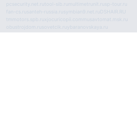
pcsecurity.net.ru
tool-sib.ru
multimetrunit.ru
sp-tour.ru
fan-cs.ru
santeh-russia.ru
symbian9.net.ru
DSHAIR.RU
tmmotors.spb.ru
xjocuricopii.com
musavtomat.msk.ru
obustrojdom.ru
sovetcik.ru
ybaranovskaya.ru
ppknews.ru
cult-alshei.ru
JAPANRUSSIA.RU
proekciyamebel.ru
imper-finans.ru
rim.org.ru
glamourai.ru
brassminus.ru
zabor-pro.ru
ftn.pp.ru
dorogoe58.ru
laimengpacker.ru
kuzova-zapchasti.ru
sageerp.ru
taxodrom.ru
dsrazvitie.ru
hardcity.net.ru
ratinghomegames.ru
topservice25.ru
gubernyan.ru
gtglasslined.ru
ii4.ru
tssport.spb.ru
andorra24.com
blackwallstreet.ru
oboimos.ru
optim-doors.com.ru
ikuch.ru
nycr.org.ru
npa21.ru
vremya-ch.spb.ru
desert000.ru
ivtorgi.ru
ifiori.ru
catalog-statei.ru
dcv.org.ru
spetsmaster174.ru
ipkameryhiseeu.ru
dum26.ru
ruspol.spb.ru
fr-opendp.ru
kam-solnyshko.ru
cheyenne-arapaho.ru
sevzapmetal.spb.ru
ted-lapidus.spb.ru
parasite-eliminator.ru