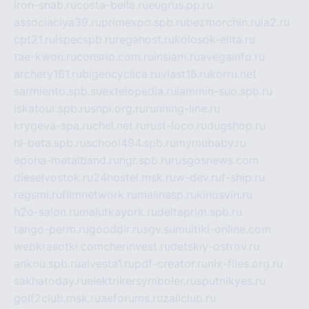
iron-snab.ru
costa-bella.ru
eugrus.pp.ru
associaciya39.ru
primexpo.spb.ru
bezmorchin.ru
ia2.ru
cpt21.ru
ispecspb.ru
regahost.ru
kolosok-elita.ru
tae-kwon.ru
consrio.com.ru
insiam.ru
avegainfo.ru
archery161.ru
bigencyclica.ru
vlast16.ru
korru.net
sarmiento.spb.su
extelopedia.ru
lammin-suo.spb.ru
iskatour.spb.ru
snpi.org.ru
running-line.ru
krygeva-spa.ru
chel.net.ru
rust-loco.ru
dugshop.ru
hl-beta.spb.ru
school494.spb.ru
mymubaby.ru
epoha-metalband.ru
ngr.spb.ru
rusgosnews.com
dieselvostok.ru
24hostel.msk.ru
w-dev.ru
f-ship.ru
regsmi.ru
filmnetwork.ru
malinasp.ru
kinosvin.ru
h2o-salon.ru
malutkayork.ru
deltaprim.spb.ru
tango-perm.ru
gooddir.ru
sgv.su
multiki-online.com
webkrasotki.com
cherinvest.ru
detskiy-ostrov.ru
ankou.spb.ru
alvesta1.ru
pdf-creator.ru
nix-files.org.ru
sakhatoday.ru
elektrikersymboler.ru
sputnikyes.ru
golf2club.msk.ru
aeforums.ru
zallclub.ru