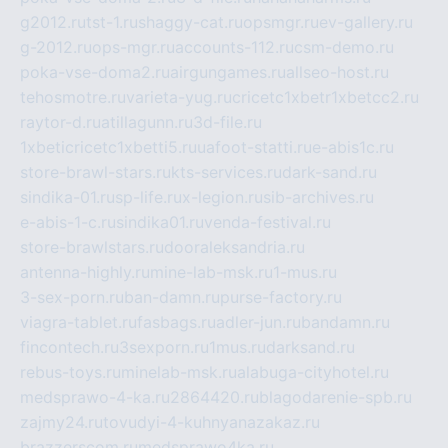
g2012.ru
tst-1.ru
shaggy-cat.ru
opsmgr.ru
ev-gallery.ru
g-2012.ru
ops-mgr.ru
accounts-112.ru
csm-demo.ru
poka-vse-doma2.ru
airgungames.ru
allseo-host.ru
tehosmotre.ru
varieta-yug.ru
cricetc1xbetr1xbetcc2.ru
raytor-d.ru
atillagunn.ru
3d-file.ru
1xbeticricetc1xbetti5.ru
uafoot-statti.ru
e-abis1c.ru
store-brawl-stars.ru
kts-services.ru
dark-sand.ru
sindika-01.ru
sp-life.ru
x-legion.ru
sib-archives.ru
e-abis-1-c.ru
sindika01.ru
venda-festival.ru
store-brawlstars.ru
dooraleksandria.ru
antenna-highly.ru
mine-lab-msk.ru
1-mus.ru
3-sex-porn.ru
ban-damn.ru
purse-factory.ru
viagra-tablet.ru
fasbags.ru
adler-jun.ru
bandamn.ru
fincontech.ru
3sexporn.ru
1mus.ru
darksand.ru
rebus-toys.ru
minelab-msk.ru
alabuga-cityhotel.ru
medsprawo-4-ka.ru
2864420.ru
blagodarenie-spb.ru
zajmy24.ru
tovudyi-4-kuhnyanazakaz.ru
brazzerscom.ru
medsprawo4ka.ru