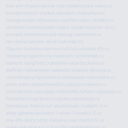
bud-em-znakomye.ru
a-cdc.ru
elektrostal-news.ru
korolevremont-market.ru
budem-znakomye.ru
oooagrosnab.ru
fpodaso.ru
emfire.ru
pro-otdelky.ru
ukrasotki.ru
seksuzbek.ru
seks-uzbek.ru
porno-vk.ru
sovratili.ru
olecoon.ru
vd-dosug.ru
adonyev.ru
rbc-news.ru
porno-skvirt.ru
krospr.ru
13autor-kolonka.ru
sormol.ru
2rich.ru
hostel-65.ru
hostserve.ru
porno-na-russkom.ru
mishinlab.ru
neznobi.ru
bigfatcc.ru
habble.ru
starbucksvia.ru
delfinet.ru
silvernano.ru
elestal.ru
vektor-doroga.ru
velotrenajery.ru
pronso54.ru
lenasever.ru
lovinskix.ru
show-pets.ru
smartnews03.ru
discofoxworld.ru
miraclecoon.ru
pongup.ru
hostel65.ru
liura.ru
glasspb.ru
firehunters.ru
gribowo.ru
gnalis.ru
bulkitula.ru
hometown-france.ru
1-xbeticricetc-1-xbetti-5.ru
shop-garena.ru
cricetc-1-xbetr-1-xbetcc-2.ru
one-life-story.ru
top-halyava.ru
accounts112.ru
poka-vse-doma-2.ru
3-d-file.ru
hahahaharms.ru