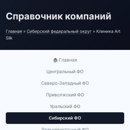
Справочник компаний
Главная
»
Сибирский федеральный округ
» Клиника Art
Silk
🏠 Главная
Центральный ФО
Северо-Западный ФО
Приволжский ФО
Уральский ФО
Сибирский ФО
Дальневосточный ФО