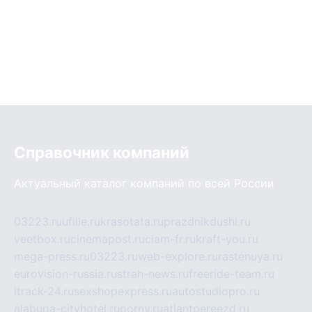
Справочник компаний
Актуальный каталог компаний по всей России
03223.ru
ufille.ru
krasotata.ru
prazdnikdushi.ru
veetbox.ru
cinemapost.ru
ciam-fr.ru
kraft-you.ru
mega-press.ru
03223.ru
web-explore.ru
rastenuya.ru
eurovision-russia.ru
strah-news.ru
freeride-team.ru
itrack-24.ru
sexshopexpress.ru
autostudiopro.ru
alabuga-cityhotel.ru
pornv.ru
atlantpereezd.ru