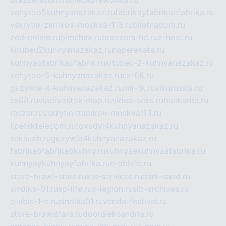
xehyroo5kuhnyanazakaz.ru
fabrikayfabrikaefabrika.ru
vskrytie-zamkov-moskva-113.ru
biletnadom.ru
zed-online.ru
pimchax.ru
brazzers-hd.ru
z-host.ru
kitubeu2kuhnyanazakaz.ru
naperekate.ru
kuhnyaofabrikaufabrik.ru
kitubeu-2-kuhnyanazakaz.ru
xehyroo-5-kuhnyanazakaz.ru
cs-68.ru
guzywia-4-kuhnyanazakaz.ru
mir-tk.ru
vlknrussia.ru
cs68.ru
vladivostok-map.ru
video-seks.ru
bankaribi.ru
raszar.ru
vskrytie-zamkov-moskva113.ru
lipetsktelecom.ru
tovudyi4kuhnyanazakaz.ru
seksuzb.ru
guzywia4kuhnyanazakaz.ru
fabrikaofabrikaokuhny.ru
kuhnyaekuhnyaafabrika.ru
kuhnyaykuhnyayfabrika.ru
e-abis1c.ru
store-brawl-stars.ru
kts-services.ru
dark-sand.ru
sindika-01.ru
sp-life.ru
x-legion.ru
sib-archives.ru
e-abis-1-c.ru
sindika01.ru
venda-festival.ru
store-brawlstars.ru
dooraleksandria.ru