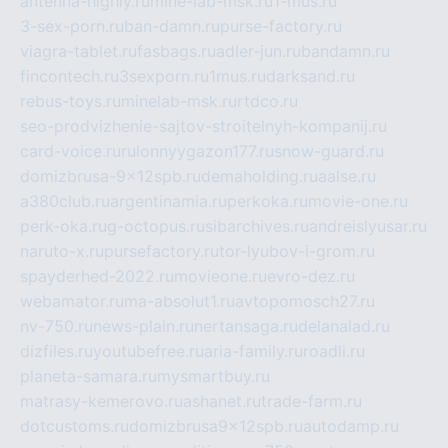
antenna-highly.ru
mine-lab-msk.ru
1-mus.ru
3-sex-porn.ru
ban-damn.ru
purse-factory.ru
viagra-tablet.ru
fasbags.ru
adler-jun.ru
bandamn.ru
fincontech.ru
3sexporn.ru
1mus.ru
darksand.ru
rebus-toys.ru
minelab-msk.ru
rtdco.ru
seo-prodvizhenie-sajtov-stroitelnyh-kompanij.ru
card-voice.ru
rulonnyygazon177.ru
snow-guard.ru
domizbrusa-9x12spb.ru
demaholding.ru
aalse.ru
a380club.ru
argentinamia.ru
perkoka.ru
movie-one.ru
perk-oka.ru
g-octopus.ru
sibarchives.ru
andreislyusar.ru
naruto-x.ru
pursefactory.ru
tor-lyubov-i-grom.ru
spayderhed-2022.ru
movieone.ru
evro-dez.ru
webamator.ru
ma-absolut1.ru
avtopomosch27.ru
nv-750.ru
news-plain.ru
nertansaga.ru
delanalad.ru
dizfiles.ru
youtubefree.ru
aria-family.ru
roadli.ru
planeta-samara.ru
mysmartbuy.ru
matrasy-kemerovo.ru
ashanet.ru
trade-farm.ru
dotcustoms.ru
domizbrusa9x12spb.ru
autodamp.ru