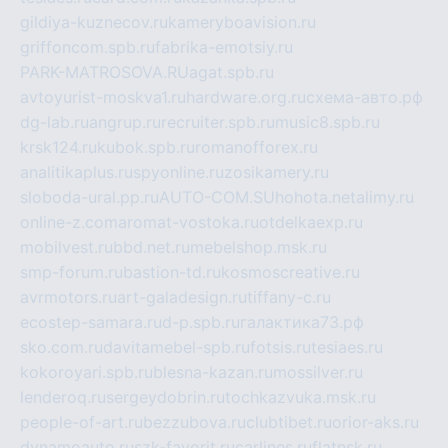
gildiya-kuznecov.ru
kameryboavision.ru
griffoncom.spb.ru
fabrika-emotsiy.ru
PARK-MATROSOVA.RU
agat.spb.ru
avtoyurist-moskva1.ru
hardware.org.ru
схема-авто.рф
dg-lab.ru
angrup.ru
recruiter.spb.ru
music8.spb.ru
krsk124.ru
kubok.spb.ru
romanofforex.ru
analitikaplus.ru
spyonline.ru
zosikamery.ru
sloboda-ural.pp.ru
AUTO-COM.SU
hohota.net
alimy.ru
online-z.com
aromat-vostoka.ru
otdelkaexp.ru
mobilvest.ru
bbd.net.ru
mebelshop.msk.ru
smp-forum.ru
bastion-td.ru
kosmoscreative.ru
avrmotors.ru
art-galadesign.ru
tiffany-c.ru
ecostep-samara.ru
d-p.spb.ru
галактика73.рф
sko.com.ru
davitamebel-spb.ru
fotsis.ru
tesiaes.ru
kokoroyari.spb.ru
blesna-kazan.ru
mossilver.ru
lenderoq.ru
sergeydobrin.ru
tochkazvuka.msk.ru
people-of-art.ru
bezzubova.ru
clubtibet.ru
orior-aks.ru
dynamoauto.ru
szk-favorit.ru
carlines.ru
flatnsk.ru