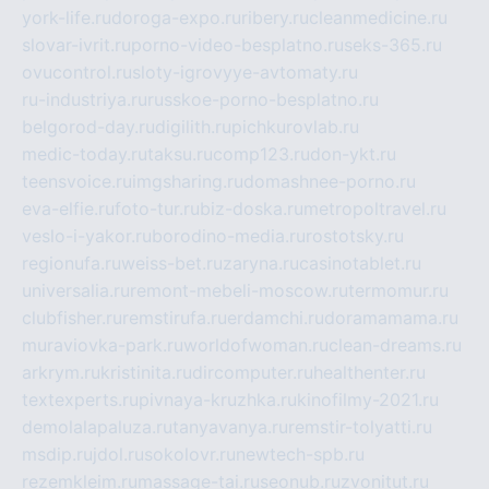
york-life.ru
doroga-expo.ru
ribery.ru
cleanmedicine.ru
slovar-ivrit.ru
porno-video-besplatno.ru
seks-365.ru
ovucontrol.ru
sloty-igrovyye-avtomaty.ru
ru-industriya.ru
russkoe-porno-besplatno.ru
belgorod-day.ru
digilith.ru
pichkurovlab.ru
medic-today.ru
taksu.ru
comp123.ru
don-ykt.ru
teensvoice.ru
imgsharing.ru
domashnee-porno.ru
eva-elfie.ru
foto-tur.ru
biz-doska.ru
metropoltravel.ru
veslo-i-yakor.ru
borodino-media.ru
rostotsky.ru
regionufa.ru
weiss-bet.ru
zaryna.ru
casinotablet.ru
universalia.ru
remont-mebeli-moscow.ru
termomur.ru
clubfisher.ru
remstirufa.ru
erdamchi.ru
doramamama.ru
muraviovka-park.ru
worldofwoman.ru
clean-dreams.ru
arkrym.ru
kristinita.ru
dircomputer.ru
healthenter.ru
textexperts.ru
pivnaya-kruzhka.ru
kinofilmy-2021.ru
demolalapaluza.ru
tanyavanya.ru
remstir-tolyatti.ru
msdip.ru
jdol.ru
sokolovr.ru
newtech-spb.ru
rezemkleim.ru
massage-tai.ru
seonub.ru
zvonitut.ru