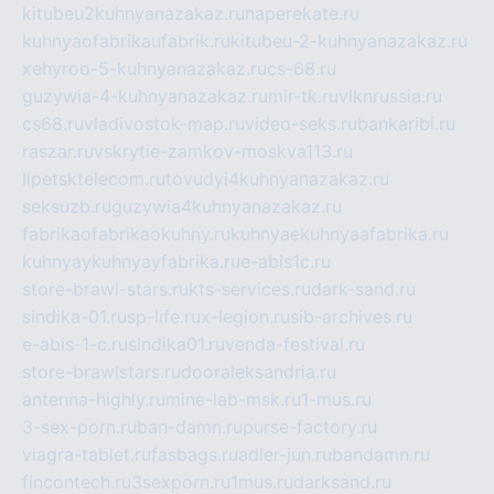
kitubeu2kuhnyanazakaz.ru
naperekate.ru
kuhnyaofabrikaufabrik.ru
kitubeu-2-kuhnyanazakaz.ru
xehyroo-5-kuhnyanazakaz.ru
cs-68.ru
guzywia-4-kuhnyanazakaz.ru
mir-tk.ru
vlknrussia.ru
cs68.ru
vladivostok-map.ru
video-seks.ru
bankaribi.ru
raszar.ru
vskrytie-zamkov-moskva113.ru
lipetsktelecom.ru
tovudyi4kuhnyanazakaz.ru
seksuzb.ru
guzywia4kuhnyanazakaz.ru
fabrikaofabrikaokuhny.ru
kuhnyaekuhnyaafabrika.ru
kuhnyaykuhnyayfabrika.ru
e-abis1c.ru
store-brawl-stars.ru
kts-services.ru
dark-sand.ru
sindika-01.ru
sp-life.ru
x-legion.ru
sib-archives.ru
e-abis-1-c.ru
sindika01.ru
venda-festival.ru
store-brawlstars.ru
dooraleksandria.ru
antenna-highly.ru
mine-lab-msk.ru
1-mus.ru
3-sex-porn.ru
ban-damn.ru
purse-factory.ru
viagra-tablet.ru
fasbags.ru
adler-jun.ru
bandamn.ru
fincontech.ru
3sexporn.ru
1mus.ru
darksand.ru