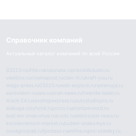
Справочник компаний
Актуальный каталог компаний по всей России
03223.ru
ufille.ru
krasotata.ru
prazdnikdushi.ru
veetbox.ru
cinemapost.ru
ciam-fr.ru
kraft-you.ru
mega-press.ru
03223.ru
web-explore.ru
rastenuya.ru
eurovision-russia.ru
strah-news.ru
freeride-team.ru
itrack-24.ru
sexshopexpress.ru
autostudiopro.ru
alabuga-cityhotel.ru
pornv.ru
atlantpereezd.ru
bud-em-znakomye.ru
a-cdc.ru
elektrostal-news.ru
korolevremont-market.ru
budem-znakomye.ru
oooagrosnab.ru
fpodaso.ru
emfire.ru
pro-otdelky.ru