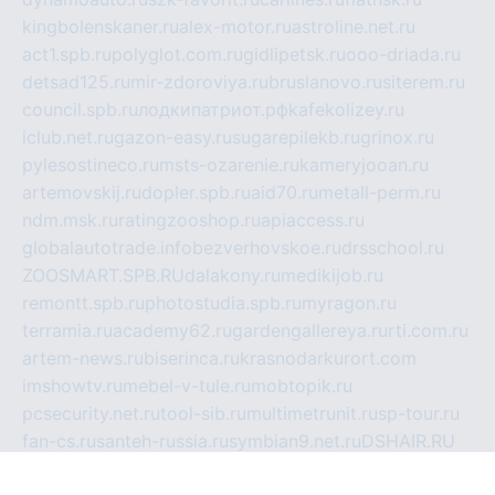
kingbolenskaner.ru
alex-motor.ru
astroline.net.ru
act1.spb.ru
polyglot.com.ru
gidlipetsk.ru
ooo-driada.ru
detsad125.ru
mir-zdoroviya.ru
bruslanovo.ru
siterem.ru
council.spb.ru
лодкипатриот.рф
kafekolizey.ru
iclub.net.ru
gazon-easy.ru
sugarepilekb.ru
grinox.ru
pylesostineco.ru
msts-ozarenie.ru
kameryjooan.ru
artemovskij.ru
dopler.spb.ru
aid70.ru
metall-perm.ru
ndm.msk.ru
ratingzooshop.ru
apiaccess.ru
globalautotrade.info
bezverhovskoe.ru
drsschool.ru
ZOOSMART.SPB.RU
dalakony.ru
medikijob.ru
remontt.spb.ru
photostudia.spb.ru
myragon.ru
terramia.ru
academy62.ru
gardengallereya.ru
rti.com.ru
artem-news.ru
biserinca.ru
krasnodarkurort.com
imshowtv.ru
mebel-v-tule.ru
mobtopik.ru
pcsecurity.net.ru
tool-sib.ru
multimetrunit.ru
sp-tour.ru
fan-cs.ru
santeh-russia.ru
symbian9.net.ru
DSHAIR.RU
tmmotors.spb.ru
xjocuricopii.com
musavtomat.msk.ru