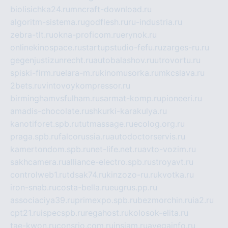
biolisichka24.ru
mncraft-download.ru
algoritm-sistema.ru
godflesh.ru
ru-industria.ru
zebra-tlt.ru
okna-proficom.ru
erynok.ru
onlinekinospace.ru
startupstudio-fefu.ru
zarges-ru.ru
gegenjustizunrecht.ru
autobalashov.ru
utrovortu.ru
spiski-firm.ru
elara-m.ru
kinomusorka.ru
mkcslava.ru
2bets.ru
vintovoykompressor.ru
birminghamvsfulham.ru
sarmat-komp.ru
pioneeri.ru
amadis-chocolate.ru
shkurki-karakulya.ru
kanotiforet.spb.ru
tutmassage.ru
ecolog.org.ru
praga.spb.ru
falcorussia.ru
autodoctorservis.ru
kamertondom.spb.ru
net-life.net.ru
avto-vozim.ru
sakhcamera.ru
alliance-electro.spb.ru
stroyavt.ru
controlweb1.ru
tdsak74.ru
kinzozo-ru.ru
kvotka.ru
iron-snab.ru
costa-bella.ru
eugrus.pp.ru
associaciya39.ru
primexpo.spb.ru
bezmorchin.ru
ia2.ru
cpt21.ru
ispecspb.ru
regahost.ru
kolosok-elita.ru
tae-kwon.ru
consrio.com.ru
insiam.ru
avegainfo.ru