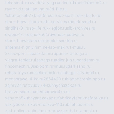
tehosmotre.ru
varieta-yug.ru
cricetc1xbetr1xbetcc2.ru
raytor-d.ru
atillagunn.ru
3d-file.ru
1xbeticricetc1xbetti5.ru
uafoot-statti.ru
e-abis1c.ru
store-brawl-stars.ru
kts-services.ru
dark-sand.ru
sindika-01.ru
sp-life.ru
x-legion.ru
sib-archives.ru
e-abis-1-c.ru
sindika01.ru
venda-festival.ru
store-brawlstars.ru
dooraleksandria.ru
antenna-highly.ru
mine-lab-msk.ru
1-mus.ru
3-sex-porn.ru
ban-damn.ru
purse-factory.ru
viagra-tablet.ru
fasbags.ru
adler-jun.ru
bandamn.ru
fincontech.ru
3sexporn.ru
1mus.ru
darksand.ru
rebus-toys.ru
minelab-msk.ru
alabuga-cityhotel.ru
medsprawo-4-ka.ru
2864420.ru
blagodarenie-spb.ru
zajmy24.ru
tovudyi-4-kuhnyanazakaz.ru
brazzerscom.ru
medsprawo4ka.ru
xehyroo5kuhnyanazakaz.ru
fabrikayfabrikaefabrika.ru
vskrytie-zamkov-moskva-113.ru
biletnadom.ru
zed-online.ru
pimchax.ru
brazzers-hd.ru
z-host.ru