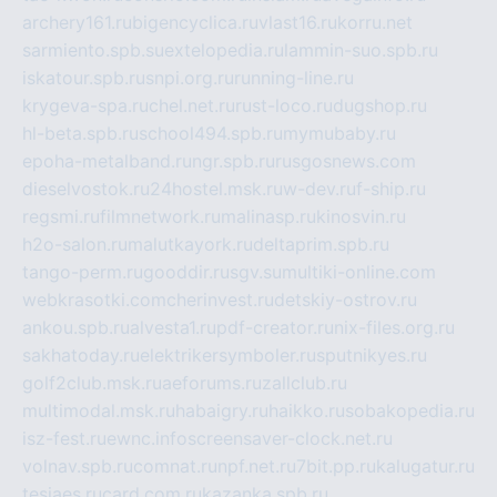
archery161.ru
bigencyclica.ru
vlast16.ru
korru.net
sarmiento.spb.su
extelopedia.ru
lammin-suo.spb.ru
iskatour.spb.ru
snpi.org.ru
running-line.ru
krygeva-spa.ru
chel.net.ru
rust-loco.ru
dugshop.ru
hl-beta.spb.ru
school494.spb.ru
mymubaby.ru
epoha-metalband.ru
ngr.spb.ru
rusgosnews.com
dieselvostok.ru
24hostel.msk.ru
w-dev.ru
f-ship.ru
regsmi.ru
filmnetwork.ru
malinasp.ru
kinosvin.ru
h2o-salon.ru
malutkayork.ru
deltaprim.spb.ru
tango-perm.ru
gooddir.ru
sgv.su
multiki-online.com
webkrasotki.com
cherinvest.ru
detskiy-ostrov.ru
ankou.spb.ru
alvesta1.ru
pdf-creator.ru
nix-files.org.ru
sakhatoday.ru
elektrikersymboler.ru
sputnikyes.ru
golf2club.msk.ru
aeforums.ru
zallclub.ru
multimodal.msk.ru
habaigry.ru
haikko.ru
sobakopedia.ru
isz-fest.ru
ewnc.info
screensaver-clock.net.ru
volnav.spb.ru
comnat.ru
npf.net.ru
7bit.pp.ru
kalugatur.ru
tesiaes.ru
card.com.ru
kazanka.spb.ru