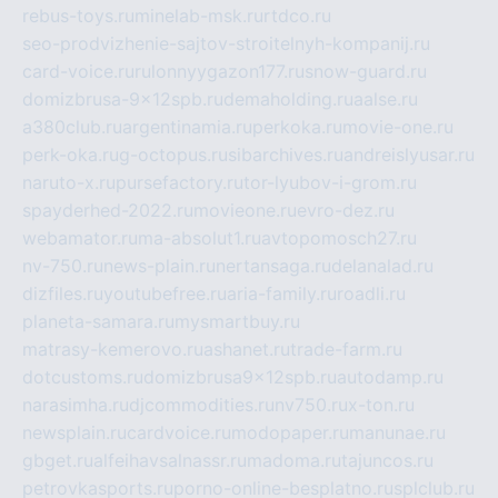
rebus-toys.ru
minelab-msk.ru
rtdco.ru
seo-prodvizhenie-sajtov-stroitelnyh-kompanij.ru
card-voice.ru
rulonnyygazon177.ru
snow-guard.ru
domizbrusa-9x12spb.ru
demaholding.ru
aalse.ru
a380club.ru
argentinamia.ru
perkoka.ru
movie-one.ru
perk-oka.ru
g-octopus.ru
sibarchives.ru
andreislyusar.ru
naruto-x.ru
pursefactory.ru
tor-lyubov-i-grom.ru
spayderhed-2022.ru
movieone.ru
evro-dez.ru
webamator.ru
ma-absolut1.ru
avtopomosch27.ru
nv-750.ru
news-plain.ru
nertansaga.ru
delanalad.ru
dizfiles.ru
youtubefree.ru
aria-family.ru
roadli.ru
planeta-samara.ru
mysmartbuy.ru
matrasy-kemerovo.ru
ashanet.ru
trade-farm.ru
dotcustoms.ru
domizbrusa9x12spb.ru
autodamp.ru
narasimha.ru
djcommodities.ru
nv750.ru
x-ton.ru
newsplain.ru
cardvoice.ru
modopaper.ru
manunae.ru
gbget.ru
alfeihavsalnassr.ru
madoma.ru
tajuncos.ru
petrovkasports.ru
porno-online-besplatno.ru
splclub.ru