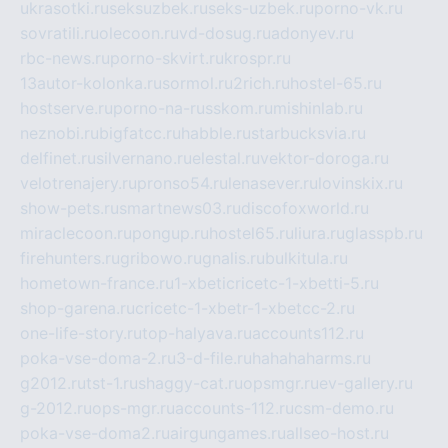
ukrasotki.ru
seksuzbek.ru
seks-uzbek.ru
porno-vk.ru
sovratili.ru
olecoon.ru
vd-dosug.ru
adonyev.ru
rbc-news.ru
porno-skvirt.ru
krospr.ru
13autor-kolonka.ru
sormol.ru
2rich.ru
hostel-65.ru
hostserve.ru
porno-na-russkom.ru
mishinlab.ru
neznobi.ru
bigfatcc.ru
habble.ru
starbucksvia.ru
delfinet.ru
silvernano.ru
elestal.ru
vektor-doroga.ru
velotrenajery.ru
pronso54.ru
lenasever.ru
lovinskix.ru
show-pets.ru
smartnews03.ru
discofoxworld.ru
miraclecoon.ru
pongup.ru
hostel65.ru
liura.ru
glasspb.ru
firehunters.ru
gribowo.ru
gnalis.ru
bulkitula.ru
hometown-france.ru
1-xbeticricetc-1-xbetti-5.ru
shop-garena.ru
cricetc-1-xbetr-1-xbetcc-2.ru
one-life-story.ru
top-halyava.ru
accounts112.ru
poka-vse-doma-2.ru
3-d-file.ru
hahahaharms.ru
g2012.ru
tst-1.ru
shaggy-cat.ru
opsmgr.ru
ev-gallery.ru
g-2012.ru
ops-mgr.ru
accounts-112.ru
csm-demo.ru
poka-vse-doma2.ru
airgungames.ru
allseo-host.ru