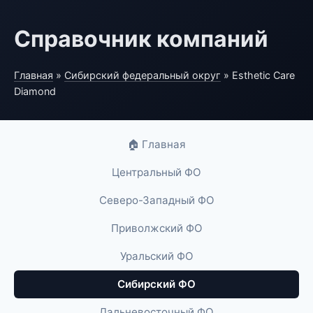
Справочник компаний
Главная
»
Сибирский федеральный округ
» Esthetic Care
Diamond
🏠 Главная
Центральный ФО
Северо-Западный ФО
Приволжский ФО
Уральский ФО
Сибирский ФО
Дальневосточный ФО