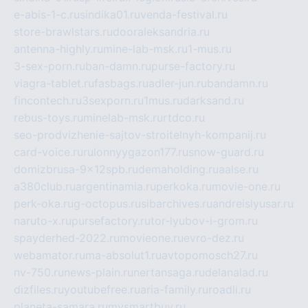
e-abis-1-c.ru
sindika01.ru
venda-festival.ru
store-brawlstars.ru
dooraleksandria.ru
antenna-highly.ru
mine-lab-msk.ru
1-mus.ru
3-sex-porn.ru
ban-damn.ru
purse-factory.ru
viagra-tablet.ru
fasbags.ru
adler-jun.ru
bandamn.ru
fincontech.ru
3sexporn.ru
1mus.ru
darksand.ru
rebus-toys.ru
minelab-msk.ru
rtdco.ru
seo-prodvizhenie-sajtov-stroitelnyh-kompanij.ru
card-voice.ru
rulonnyygazon177.ru
snow-guard.ru
domizbrusa-9x12spb.ru
demaholding.ru
aalse.ru
a380club.ru
argentinamia.ru
perkoka.ru
movie-one.ru
perk-oka.ru
g-octopus.ru
sibarchives.ru
andreislyusar.ru
naruto-x.ru
pursefactory.ru
tor-lyubov-i-grom.ru
spayderhed-2022.ru
movieone.ru
evro-dez.ru
webamator.ru
ma-absolut1.ru
avtopomosch27.ru
nv-750.ru
news-plain.ru
nertansaga.ru
delanalad.ru
dizfiles.ru
youtubefree.ru
aria-family.ru
roadli.ru
planeta-samara.ru
mysmartbuy.ru