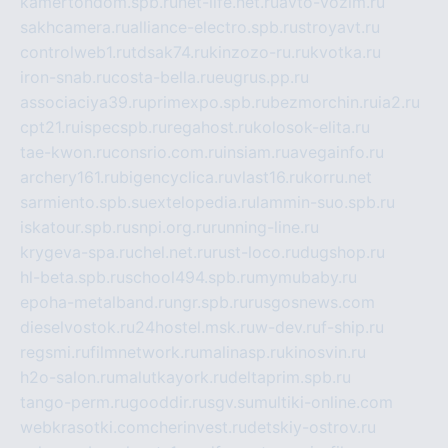
kamertondom.spb.ru
net-life.net.ru
avto-vozim.ru
sakhcamera.ru
alliance-electro.spb.ru
stroyavt.ru
controlweb1.ru
tdsak74.ru
kinzozo-ru.ru
kvotka.ru
iron-snab.ru
costa-bella.ru
eugrus.pp.ru
associaciya39.ru
primexpo.spb.ru
bezmorchin.ru
ia2.ru
cpt21.ru
ispecspb.ru
regahost.ru
kolosok-elita.ru
tae-kwon.ru
consrio.com.ru
insiam.ru
avegainfo.ru
archery161.ru
bigencyclica.ru
vlast16.ru
korru.net
sarmiento.spb.su
extelopedia.ru
lammin-suo.spb.ru
iskatour.spb.ru
snpi.org.ru
running-line.ru
krygeva-spa.ru
chel.net.ru
rust-loco.ru
dugshop.ru
hl-beta.spb.ru
school494.spb.ru
mymubaby.ru
epoha-metalband.ru
ngr.spb.ru
rusgosnews.com
dieselvostok.ru
24hostel.msk.ru
w-dev.ru
f-ship.ru
regsmi.ru
filmnetwork.ru
malinasp.ru
kinosvin.ru
h2o-salon.ru
malutkayork.ru
deltaprim.spb.ru
tango-perm.ru
gooddir.ru
sgv.su
multiki-online.com
webkrasotki.com
cherinvest.ru
detskiy-ostrov.ru