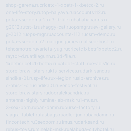
shop-garena.ru
cricetc-1-xbetr-1-xbetcc-2.ru
one-life-story.ru
top-halyava.ru
accounts112.ru
poka-vse-doma-2.ru
3-d-file.ru
hahahaharms.ru
g2012.ru
tst-1.ru
shaggy-cat.ru
opsmgr.ru
ev-gallery.ru
g-2012.ru
ops-mgr.ru
accounts-112.ru
csm-demo.ru
poka-vse-doma2.ru
airgungames.ru
allseo-host.ru
tehosmotre.ru
varieta-yug.ru
cricetc1xbetr1xbetcc2.ru
raytor-d.ru
atillagunn.ru
3d-file.ru
1xbeticricetc1xbetti5.ru
uafoot-statti.ru
e-abis1c.ru
store-brawl-stars.ru
kts-services.ru
dark-sand.ru
sindika-01.ru
sp-life.ru
x-legion.ru
sib-archives.ru
e-abis-1-c.ru
sindika01.ru
venda-festival.ru
store-brawlstars.ru
dooraleksandria.ru
antenna-highly.ru
mine-lab-msk.ru
1-mus.ru
3-sex-porn.ru
ban-damn.ru
purse-factory.ru
viagra-tablet.ru
fasbags.ru
adler-jun.ru
bandamn.ru
fincontech.ru
3sexporn.ru
1mus.ru
darksand.ru
rebus-toys.ru
minelab-msk.ru
alabuga-cityhotel.ru