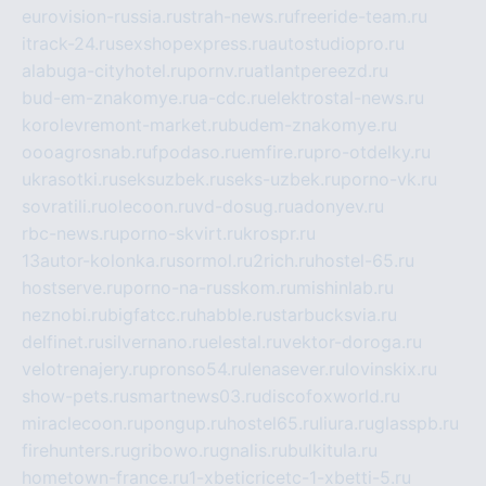
eurovision-russia.ru
strah-news.ru
freeride-team.ru
itrack-24.ru
sexshopexpress.ru
autostudiopro.ru
alabuga-cityhotel.ru
pornv.ru
atlantpereezd.ru
bud-em-znakomye.ru
a-cdc.ru
elektrostal-news.ru
korolevremont-market.ru
budem-znakomye.ru
oooagrosnab.ru
fpodaso.ru
emfire.ru
pro-otdelky.ru
ukrasotki.ru
seksuzbek.ru
seks-uzbek.ru
porno-vk.ru
sovratili.ru
olecoon.ru
vd-dosug.ru
adonyev.ru
rbc-news.ru
porno-skvirt.ru
krospr.ru
13autor-kolonka.ru
sormol.ru
2rich.ru
hostel-65.ru
hostserve.ru
porno-na-russkom.ru
mishinlab.ru
neznobi.ru
bigfatcc.ru
habble.ru
starbucksvia.ru
delfinet.ru
silvernano.ru
elestal.ru
vektor-doroga.ru
velotrenajery.ru
pronso54.ru
lenasever.ru
lovinskix.ru
show-pets.ru
smartnews03.ru
discofoxworld.ru
miraclecoon.ru
pongup.ru
hostel65.ru
liura.ru
glasspb.ru
firehunters.ru
gribowo.ru
gnalis.ru
bulkitula.ru
hometown-france.ru
1-xbeticricetc-1-xbetti-5.ru