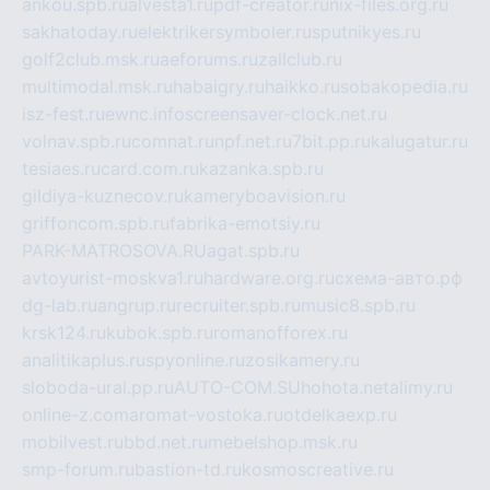
ankou.spb.ru
alvesta1.ru
pdf-creator.ru
nix-files.org.ru
sakhatoday.ru
elektrikersymboler.ru
sputnikyes.ru
golf2club.msk.ru
aeforums.ru
zallclub.ru
multimodal.msk.ru
habaigry.ru
haikko.ru
sobakopedia.ru
isz-fest.ru
ewnc.info
screensaver-clock.net.ru
volnav.spb.ru
comnat.ru
npf.net.ru
7bit.pp.ru
kalugatur.ru
tesiaes.ru
card.com.ru
kazanka.spb.ru
gildiya-kuznecov.ru
kameryboavision.ru
griffoncom.spb.ru
fabrika-emotsiy.ru
PARK-MATROSOVA.RU
agat.spb.ru
avtoyurist-moskva1.ru
hardware.org.ru
схема-авто.рф
dg-lab.ru
angrup.ru
recruiter.spb.ru
music8.spb.ru
krsk124.ru
kubok.spb.ru
romanofforex.ru
analitikaplus.ru
spyonline.ru
zosikamery.ru
sloboda-ural.pp.ru
AUTO-COM.SU
hohota.net
alimy.ru
online-z.com
aromat-vostoka.ru
otdelkaexp.ru
mobilvest.ru
bbd.net.ru
mebelshop.msk.ru
smp-forum.ru
bastion-td.ru
kosmoscreative.ru