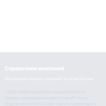
Справочник компаний
Актуальный каталог компаний по всей России
03223.ru
ufille.ru
krasotata.ru
prazdnikdushi.ru
veetbox.ru
cinemapost.ru
ciam-fr.ru
kraft-you.ru
mega-press.ru
03223.ru
web-explore.ru
rastenuya.ru