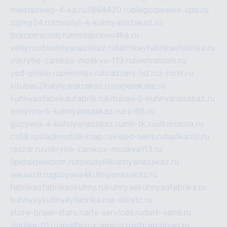
medsprawo-4-ka.ru
2864420.ru
blagodarenie-spb.ru
zajmy24.ru
tovudyi-4-kuhnyanazakaz.ru
brazzerscom.ru
medsprawo4ka.ru
xehyroo5kuhnyanazakaz.ru
fabrikayfabrikaefabrika.ru
vskrytie-zamkov-moskva-113.ru
biletnadom.ru
zed-online.ru
pimchax.ru
brazzers-hd.ru
z-host.ru
kitubeu2kuhnyanazakaz.ru
naperekate.ru
kuhnyaofabrikaufabrik.ru
kitubeu-2-kuhnyanazakaz.ru
xehyroo-5-kuhnyanazakaz.ru
cs-68.ru
guzywia-4-kuhnyanazakaz.ru
mir-tk.ru
vlknrussia.ru
cs68.ru
vladivostok-map.ru
video-seks.ru
bankaribi.ru
raszar.ru
vskrytie-zamkov-moskva113.ru
lipetsktelecom.ru
tovudyi4kuhnyanazakaz.ru
seksuzb.ru
guzywia4kuhnyanazakaz.ru
fabrikaofabrikaokuhny.ru
kuhnyaekuhnyaafabrika.ru
kuhnyaykuhnyayfabrika.ru
e-abis1c.ru
store-brawl-stars.ru
kts-services.ru
dark-sand.ru
sindika-01.ru
sp-life.ru
x-legion.ru
sib-archives.ru