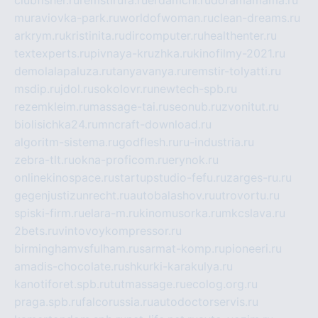
muraviovka-park.ru
worldofwoman.ru
clean-dreams.ru
arkrym.ru
kristinita.ru
dircomputer.ru
healthenter.ru
textexperts.ru
pivnaya-kruzhka.ru
kinofilmy-2021.ru
demolalapaluza.ru
tanyavanya.ru
remstir-tolyatti.ru
msdip.ru
jdol.ru
sokolovr.ru
newtech-spb.ru
rezemkleim.ru
massage-tai.ru
seonub.ru
zvonitut.ru
biolisichka24.ru
mncraft-download.ru
algoritm-sistema.ru
godflesh.ru
ru-industria.ru
zebra-tlt.ru
okna-proficom.ru
erynok.ru
onlinekinospace.ru
startupstudio-fefu.ru
zarges-ru.ru
gegenjustizunrecht.ru
autobalashov.ru
utrovortu.ru
spiski-firm.ru
elara-m.ru
kinomusorka.ru
mkcslava.ru
2bets.ru
vintovoykompressor.ru
birminghamvsfulham.ru
sarmat-komp.ru
pioneeri.ru
amadis-chocolate.ru
shkurki-karakulya.ru
kanotiforet.spb.ru
tutmassage.ru
ecolog.org.ru
praga.spb.ru
falcorussia.ru
autodoctorservis.ru