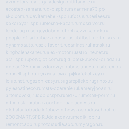
avrmotors.ru
art-galadesign.ru
tiffany-c.ru
ecostep-samara.ru
d-p.spb.ru
галактика73.рф
sko.com.ru
davitamebel-spb.ru
fotsis.ru
tesiaes.ru
kokoroyari.spb.ru
blesna-kazan.ru
mossilver.ru
lenderoq.ru
sergeydobrin.ru
tochkazvuka.msk.ru
people-of-art.ru
bezzubova.ru
clubtibet.ru
orior-aks.ru
dynamoauto.ru
szk-favorit.ru
carlines.ru
flatnsk.ru
kingbolenskaner.ru
alex-motor.ru
astroline.net.ru
act1.spb.ru
polyglot.com.ru
gidlipetsk.ru
ooo-driada.ru
detsad125.ru
mir-zdoroviya.ru
bruslanovo.ru
siterem.ru
council.spb.ru
лодкипатриот.рф
kafekolizey.ru
iclub.net.ru
gazon-easy.ru
sugarepilekb.ru
grinox.ru
pylesostineco.ru
msts-ozarenie.ru
kameryjooan.ru
artemovskij.ru
dopler.spb.ru
aid70.ru
metall-perm.ru
ndm.msk.ru
ratingzooshop.ru
apiaccess.ru
globalautotrade.info
bezverhovskoe.ru
drsschool.ru
ZOOSMART.SPB.RU
dalakony.ru
medikijob.ru
remontt.spb.ru
photostudia.spb.ru
myragon.ru