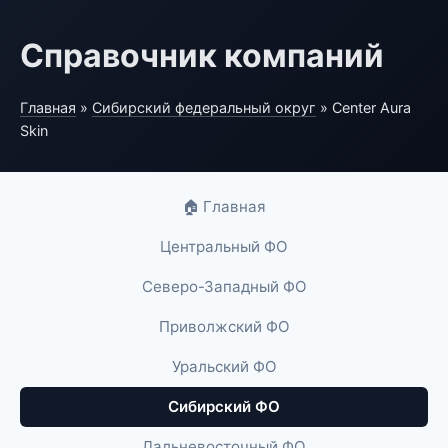
Справочник компаний
Главная
»
Сибирский федеральный округ
» Center Aura
Skin
🏠 Главная
Центральный ФО
Северо-Западный ФО
Приволжский ФО
Уральский ФО
Сибирский ФО
Дальневосточный ФО