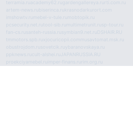
terramia.ru
academy62.ru
gardengallereya.ru
rti.com.ru
artem-news.ru
biserinca.ru
krasnodarkurort.com
imshowtv.ru
mebel-v-tule.ru
mobtopik.ru
pcsecurity.net.ru
tool-sib.ru
multimetrunit.ru
sp-tour.ru
fan-cs.ru
santeh-russia.ru
symbian9.net.ru
DSHAIR.RU
tmmotors.spb.ru
xjocuricopii.com
musavtomat.msk.ru
obustrojdom.ru
sovetcik.ru
ybaranovskaya.ru
ppknews.ru
cult-alshei.ru
JAPANRUSSIA.RU
proekciyamebel.ru
imper-finans.ru
rim.org.ru
glamourai.ru
brassminus.ru
zabor-pro.ru
ftn.pp.ru
dorogoe58.ru
laimengpacker.ru
kuzova-zapchasti.ru
sageerp.ru
taxodrom.ru
dsrazvitie.ru
hardcity.net.ru
ratinghomegames.ru
topservice25.ru
gubernyan.ru
gtglasslined.ru
ii4.ru
tssport.spb.ru
andorra24.com
blackwallstreet.ru
oboimos.ru
optim-doors.com.ru
ikuch.ru
nycr.org.ru
npa21.ru
vremya-ch.spb.ru
desert000.ru
ivtorgi.ru
ifiori.ru
catalog-statei.ru
dcv.org.ru
spetsmaster174.ru
ipkameryhiseeu.ru