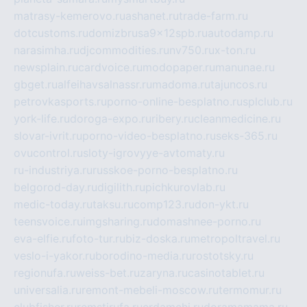
matrasy-kemerovo.ru
ashanet.ru
trade-farm.ru
dotcustoms.ru
domizbrusa9x12spb.ru
autodamp.ru
narasimha.ru
djcommodities.ru
nv750.ru
x-ton.ru
newsplain.ru
cardvoice.ru
modopaper.ru
manunae.ru
gbget.ru
alfeihavsalnassr.ru
madoma.ru
tajuncos.ru
petrovkasports.ru
porno-online-besplatno.ru
splclub.ru
york-life.ru
doroga-expo.ru
ribery.ru
cleanmedicine.ru
slovar-ivrit.ru
porno-video-besplatno.ru
seks-365.ru
ovucontrol.ru
sloty-igrovyye-avtomaty.ru
ru-industriya.ru
russkoe-porno-besplatno.ru
belgorod-day.ru
digilith.ru
pichkurovlab.ru
medic-today.ru
taksu.ru
comp123.ru
don-ykt.ru
teensvoice.ru
imgsharing.ru
domashnee-porno.ru
eva-elfie.ru
foto-tur.ru
biz-doska.ru
metropoltravel.ru
veslo-i-yakor.ru
borodino-media.ru
rostotsky.ru
regionufa.ru
weiss-bet.ru
zaryna.ru
casinotablet.ru
universalia.ru
remont-mebeli-moscow.ru
termomur.ru
clubfisher.ru
remstirufa.ru
erdamchi.ru
doramamama.ru