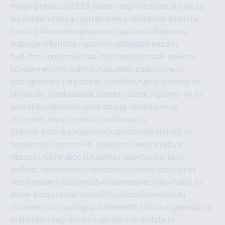
mega-press.ru
03223.ru
web-explore.ru
rastenuya.ru
eurovision-russia.ru
strah-news.ru
freeride-team.ru
itrack-24.ru
sexshopexpress.ru
autostudiopro.ru
alabuga-cityhotel.ru
pornv.ru
atlantpereezd.ru
bud-em-znakomye.ru
a-cdc.ru
elektrostal-news.ru
korolevremont-market.ru
budem-znakomye.ru
oooagrosnab.ru
fpodaso.ru
emfire.ru
pro-otdelky.ru
ukrasotki.ru
seksuzbek.ru
seks-uzbek.ru
porno-vk.ru
sovratili.ru
olecoon.ru
vd-dosug.ru
adonyev.ru
rbc-news.ru
porno-skvirt.ru
krospr.ru
13autor-kolonka.ru
sormol.ru
2rich.ru
hostel-65.ru
hostserve.ru
porno-na-russkom.ru
mishinlab.ru
neznobi.ru
bigfatcc.ru
habble.ru
starbucksvia.ru
delfinet.ru
silvernano.ru
elestal.ru
vektor-doroga.ru
velotrenajery.ru
pronso54.ru
lenasever.ru
lovinskix.ru
show-pets.ru
smartnews03.ru
discofoxworld.ru
miraclecoon.ru
pongup.ru
hostel65.ru
liura.ru
glasspb.ru
firehunters.ru
gribowo.ru
gnalis.ru
bulkitula.ru