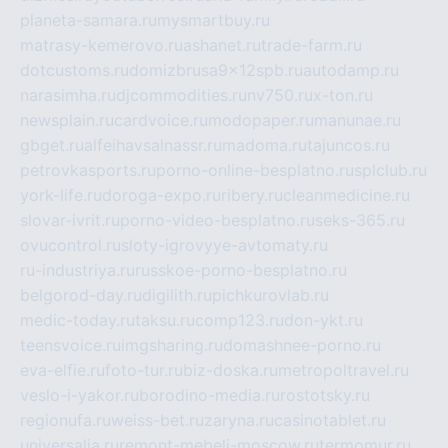
planeta-samara.ru
mysmartbuy.ru
matrasy-kemerovo.ru
ashanet.ru
trade-farm.ru
dotcustoms.ru
domizbrusa9x12spb.ru
autodamp.ru
narasimha.ru
djcommodities.ru
nv750.ru
x-ton.ru
newsplain.ru
cardvoice.ru
modopaper.ru
manunae.ru
gbget.ru
alfeihavsalnassr.ru
madoma.ru
tajuncos.ru
petrovkasports.ru
porno-online-besplatno.ru
splclub.ru
york-life.ru
doroga-expo.ru
ribery.ru
cleanmedicine.ru
slovar-ivrit.ru
porno-video-besplatno.ru
seks-365.ru
ovucontrol.ru
sloty-igrovyye-avtomaty.ru
ru-industriya.ru
russkoe-porno-besplatno.ru
belgorod-day.ru
digilith.ru
pichkurovlab.ru
medic-today.ru
taksu.ru
comp123.ru
don-ykt.ru
teensvoice.ru
imgsharing.ru
domashnee-porno.ru
eva-elfie.ru
foto-tur.ru
biz-doska.ru
metropoltravel.ru
veslo-i-yakor.ru
borodino-media.ru
rostotsky.ru
regionufa.ru
weiss-bet.ru
zaryna.ru
casinotablet.ru
universalia.ru
remont-mebeli-moscow.ru
termomur.ru