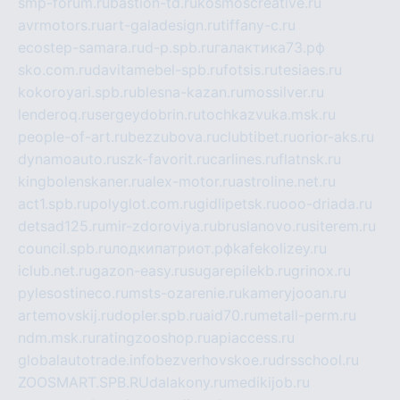
smp-forum.ru
bastion-td.ru
kosmoscreative.ru
avrmotors.ru
art-galadesign.ru
tiffany-c.ru
ecostep-samara.ru
d-p.spb.ru
галактика73.рф
sko.com.ru
davitamebel-spb.ru
fotsis.ru
tesiaes.ru
kokoroyari.spb.ru
blesna-kazan.ru
mossilver.ru
lenderoq.ru
sergeydobrin.ru
tochkazvuka.msk.ru
people-of-art.ru
bezzubova.ru
clubtibet.ru
orior-aks.ru
dynamoauto.ru
szk-favorit.ru
carlines.ru
flatnsk.ru
kingbolenskaner.ru
alex-motor.ru
astroline.net.ru
act1.spb.ru
polyglot.com.ru
gidlipetsk.ru
ooo-driada.ru
detsad125.ru
mir-zdoroviya.ru
bruslanovo.ru
siterem.ru
council.spb.ru
лодкипатриот.рф
kafekolizey.ru
iclub.net.ru
gazon-easy.ru
sugarepilekb.ru
grinox.ru
pylesostineco.ru
msts-ozarenie.ru
kameryjooan.ru
artemovskij.ru
dopler.spb.ru
aid70.ru
metall-perm.ru
ndm.msk.ru
ratingzooshop.ru
apiaccess.ru
globalautotrade.info
bezverhovskoe.ru
drsschool.ru
ZOOSMART.SPB.RU
dalakony.ru
medikijob.ru