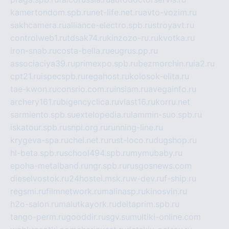
kamertondom.spb.ru
net-life.net.ru
avto-vozim.ru
sakhcamera.ru
alliance-electro.spb.ru
stroyavt.ru
controlweb1.ru
tdsak74.ru
kinzozo-ru.ru
kvotka.ru
iron-snab.ru
costa-bella.ru
eugrus.pp.ru
associaciya39.ru
primexpo.spb.ru
bezmorchin.ru
ia2.ru
cpt21.ru
ispecspb.ru
regahost.ru
kolosok-elita.ru
tae-kwon.ru
consrio.com.ru
insiam.ru
avegainfo.ru
archery161.ru
bigencyclica.ru
vlast16.ru
korru.net
sarmiento.spb.su
extelopedia.ru
lammin-suo.spb.ru
iskatour.spb.ru
snpi.org.ru
running-line.ru
krygeva-spa.ru
chel.net.ru
rust-loco.ru
dugshop.ru
hl-beta.spb.ru
school494.spb.ru
mymubaby.ru
epoha-metalband.ru
ngr.spb.ru
rusgosnews.com
dieselvostok.ru
24hostel.msk.ru
w-dev.ru
f-ship.ru
regsmi.ru
filmnetwork.ru
malinasp.ru
kinosvin.ru
h2o-salon.ru
malutkayork.ru
deltaprim.spb.ru
tango-perm.ru
gooddir.ru
sgv.su
multiki-online.com