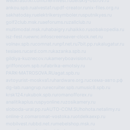
webkrasotki.com
cherinvest.ru
detskiy-ostrov.ru
ankou.spb.ru
alvesta1.ru
pdf-creator.ru
nix-files.org.ru
sakhatoday.ru
elektrikersymboler.ru
sputnikyes.ru
golf2club.msk.ru
aeforums.ru
zallclub.ru
multimodal.msk.ru
habaigry.ru
haikko.ru
sobakopedia.ru
isz-fest.ru
ewnc.info
screensaver-clock.net.ru
volnav.spb.ru
comnat.ru
npf.net.ru
7bit.pp.ru
kalugatur.ru
tesiaes.ru
card.com.ru
kazanka.spb.ru
gildiya-kuznecov.ru
kameryboavision.ru
griffoncom.spb.ru
fabrika-emotsiy.ru
PARK-MATROSOVA.RU
agat.spb.ru
avtoyurist-moskva1.ru
hardware.org.ru
схема-авто.рф
dg-lab.ru
angrup.ru
recruiter.spb.ru
music8.spb.ru
krsk124.ru
kubok.spb.ru
romanofforex.ru
analitikaplus.ru
spyonline.ru
zosikamery.ru
sloboda-ural.pp.ru
AUTO-COM.SU
hohota.net
alimy.ru
online-z.com
aromat-vostoka.ru
otdelkaexp.ru
mobilvest.ru
bbd.net.ru
mebelshop.msk.ru