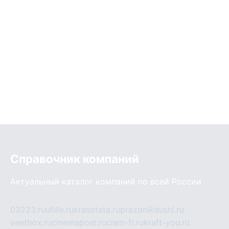
Справочник компаний
Актуальный каталог компаний по всей России
03223.ru
ufille.ru
krasotata.ru
prazdnikdushi.ru
veetbox.ru
cinemapost.ru
ciam-fr.ru
kraft-you.ru