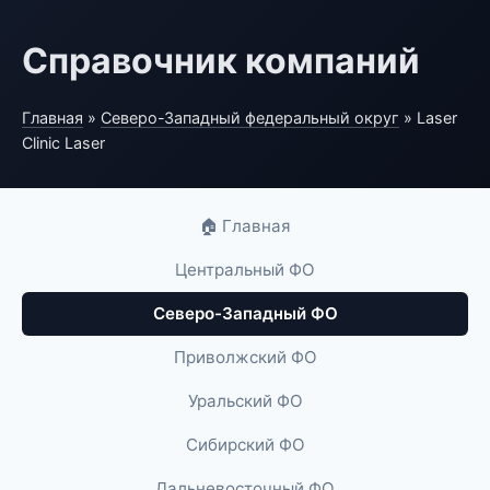
Справочник компаний
Главная
»
Северо-Западный федеральный округ
» Laser
Clinic Laser
🏠 Главная
Центральный ФО
Северо-Западный ФО
Приволжский ФО
Уральский ФО
Сибирский ФО
Дальневосточный ФО