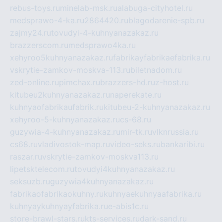
rebus-toys.ru
minelab-msk.ru
alabuga-cityhotel.ru
medsprawo-4-ka.ru
2864420.ru
blagodarenie-spb.ru
zajmy24.ru
tovudyi-4-kuhnyanazakaz.ru
brazzerscom.ru
medsprawo4ka.ru
xehyroo5kuhnyanazakaz.ru
fabrikayfabrikaefabrika.ru
vskrytie-zamkov-moskva-113.ru
biletnadom.ru
zed-online.ru
pimchax.ru
brazzers-hd.ru
z-host.ru
kitubeu2kuhnyanazakaz.ru
naperekate.ru
kuhnyaofabrikaufabrik.ru
kitubeu-2-kuhnyanazakaz.ru
xehyroo-5-kuhnyanazakaz.ru
cs-68.ru
guzywia-4-kuhnyanazakaz.ru
mir-tk.ru
vlknrussia.ru
cs68.ru
vladivostok-map.ru
video-seks.ru
bankaribi.ru
raszar.ru
vskrytie-zamkov-moskva113.ru
lipetsktelecom.ru
tovudyi4kuhnyanazakaz.ru
seksuzb.ru
guzywia4kuhnyanazakaz.ru
fabrikaofabrikaokuhny.ru
kuhnyaekuhnyaafabrika.ru
kuhnyaykuhnyayfabrika.ru
e-abis1c.ru
store-brawl-stars.ru
kts-services.ru
dark-sand.ru