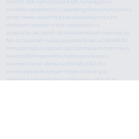
remontt.spb.ru
photostudia.spb.ru
myragon.ru
terramia.ru
academy62.ru
gardengallereya.ru
rti.com.ru
artem-news.ru
biserinca.ru
krasnodarkurort.com
imshowtv.ru
mebel-v-tule.ru
mobtopik.ru
pcsecurity.net.ru
tool-sib.ru
multimetrunit.ru
sp-tour.ru
fan-cs.ru
santeh-russia.ru
symbian9.net.ru
DSHAIR.RU
tmmotors.spb.ru
xjocuricopii.com
musavtomat.msk.ru
obustrojdom.ru
sovetcik.ru
ybaranovskaya.ru
ppknews.ru
cult-alshei.ru
JAPANRUSSIA.RU
proekciyamebel.ru
imper-finans.ru
rim.org.ru
glamourai.ru
brassminus.ru
zabor-pro.ru
ftn.pp.ru
dorogoe58.ru
laimengpacker.ru
kuzova-zapchasti.ru
sageerp.ru
taxodrom.ru
dsrazvitie.ru
hardcity.net.ru
ratinghomegames.ru
topservice25.ru
gubernyan.ru
gtglasslined.ru
ii4.ru
tssport.spb.ru
andorra24.com
blackwallstreet.ru
oboimos.ru
optim-doors.com.ru
ikuch.ru
nycr.org.ru
npa21.ru
vremya-ch.spb.ru
desert000.ru
ivtorgi.ru
ifiori.ru
catalog-statei.ru