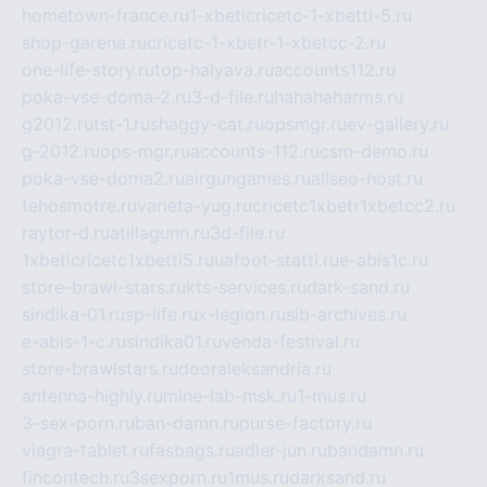
hometown-france.ru
1-xbeticricetc-1-xbetti-5.ru
shop-garena.ru
cricetc-1-xbetr-1-xbetcc-2.ru
one-life-story.ru
top-halyava.ru
accounts112.ru
poka-vse-doma-2.ru
3-d-file.ru
hahahaharms.ru
g2012.ru
tst-1.ru
shaggy-cat.ru
opsmgr.ru
ev-gallery.ru
g-2012.ru
ops-mgr.ru
accounts-112.ru
csm-demo.ru
poka-vse-doma2.ru
airgungames.ru
allseo-host.ru
tehosmotre.ru
varieta-yug.ru
cricetc1xbetr1xbetcc2.ru
raytor-d.ru
atillagunn.ru
3d-file.ru
1xbeticricetc1xbetti5.ru
uafoot-statti.ru
e-abis1c.ru
store-brawl-stars.ru
kts-services.ru
dark-sand.ru
sindika-01.ru
sp-life.ru
x-legion.ru
sib-archives.ru
e-abis-1-c.ru
sindika01.ru
venda-festival.ru
store-brawlstars.ru
dooraleksandria.ru
antenna-highly.ru
mine-lab-msk.ru
1-mus.ru
3-sex-porn.ru
ban-damn.ru
purse-factory.ru
viagra-tablet.ru
fasbags.ru
adler-jun.ru
bandamn.ru
fincontech.ru
3sexporn.ru
1mus.ru
darksand.ru