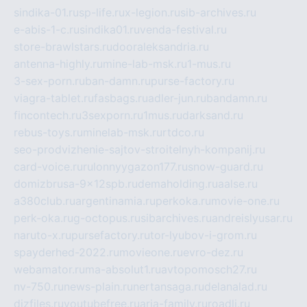
sindika-01.ru
sp-life.ru
x-legion.ru
sib-archives.ru
e-abis-1-c.ru
sindika01.ru
venda-festival.ru
store-brawlstars.ru
dooraleksandria.ru
antenna-highly.ru
mine-lab-msk.ru
1-mus.ru
3-sex-porn.ru
ban-damn.ru
purse-factory.ru
viagra-tablet.ru
fasbags.ru
adler-jun.ru
bandamn.ru
fincontech.ru
3sexporn.ru
1mus.ru
darksand.ru
rebus-toys.ru
minelab-msk.ru
rtdco.ru
seo-prodvizhenie-sajtov-stroitelnyh-kompanij.ru
card-voice.ru
rulonnyygazon177.ru
snow-guard.ru
domizbrusa-9x12spb.ru
demaholding.ru
aalse.ru
a380club.ru
argentinamia.ru
perkoka.ru
movie-one.ru
perk-oka.ru
g-octopus.ru
sibarchives.ru
andreislyusar.ru
naruto-x.ru
pursefactory.ru
tor-lyubov-i-grom.ru
spayderhed-2022.ru
movieone.ru
evro-dez.ru
webamator.ru
ma-absolut1.ru
avtopomosch27.ru
nv-750.ru
news-plain.ru
nertansaga.ru
delanalad.ru
dizfiles.ru
youtubefree.ru
aria-family.ru
roadli.ru