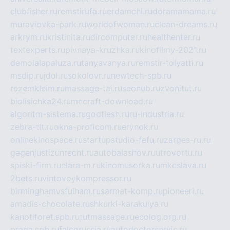
clubfisher.ru
remstirufa.ru
erdamchi.ru
doramamama.ru
muraviovka-park.ru
worldofwoman.ru
clean-dreams.ru
arkrym.ru
kristinita.ru
dircomputer.ru
healthenter.ru
textexperts.ru
pivnaya-kruzhka.ru
kinofilmy-2021.ru
demolalapaluza.ru
tanyavanya.ru
remstir-tolyatti.ru
msdip.ru
jdol.ru
sokolovr.ru
newtech-spb.ru
rezemkleim.ru
massage-tai.ru
seonub.ru
zvonitut.ru
biolisichka24.ru
mncraft-download.ru
algoritm-sistema.ru
godflesh.ru
ru-industria.ru
zebra-tlt.ru
okna-proficom.ru
erynok.ru
onlinekinospace.ru
startupstudio-fefu.ru
zarges-ru.ru
gegenjustizunrecht.ru
autobalashov.ru
utrovortu.ru
spiski-firm.ru
elara-m.ru
kinomusorka.ru
mkcslava.ru
2bets.ru
vintovoykompressor.ru
birminghamvsfulham.ru
sarmat-komp.ru
pioneeri.ru
amadis-chocolate.ru
shkurki-karakulya.ru
kanotiforet.spb.ru
tutmassage.ru
ecolog.org.ru
praga.spb.ru
falcorussia.ru
autodoctorservis.ru