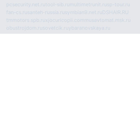
pcsecurity.net.ru
tool-sib.ru
multimetrunit.ru
sp-tour.ru
fan-cs.ru
santeh-russia.ru
symbian9.net.ru
DSHAIR.RU
tmmotors.spb.ru
xjocuricopii.com
musavtomat.msk.ru
obustrojdom.ru
sovetcik.ru
ybaranovskaya.ru
ppknews.ru
cult-alshei.ru
JAPANRUSSIA.RU
proekciyamebel.ru
imper-finans.ru
rim.org.ru
glamourai.ru
brassminus.ru
zabor-pro.ru
ftn.pp.ru
dorogoe58.ru
laimengpacker.ru
kuzova-zapchasti.ru
sageerp.ru
taxodrom.ru
dsrazvitie.ru
hardcity.net.ru
ratinghomegames.ru
topservice25.ru
gubernyan.ru
gtglasslined.ru
ii4.ru
tssport.spb.ru
andorra24.com
blackwallstreet.ru
oboimos.ru
optim-doors.com.ru
ikuch.ru
nycr.org.ru
npa21.ru
vremya-ch.spb.ru
desert000.ru
ivtorgi.ru
ifiori.ru
catalog-statei.ru
dcv.org.ru
spetsmaster174.ru
ipkameryhiseeu.ru
dum26.ru
ruspol.spb.ru
fr-opendp.ru
kam-solnyshko.ru
cheyenne-arapaho.ru
sevzapmetal.spb.ru
ted-lapidus.spb.ru
parasite-eliminator.ru