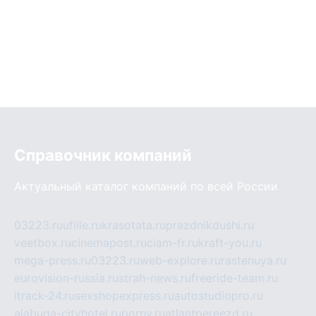
Справочник компаний
Актуальный каталог компаний по всей России
03223.ru
ufille.ru
krasotata.ru
prazdnikdushi.ru
veetbox.ru
cinemapost.ru
ciam-fr.ru
kraft-you.ru
mega-press.ru
03223.ru
web-explore.ru
rastenuya.ru
eurovision-russia.ru
strah-news.ru
freeride-team.ru
itrack-24.ru
sexshopexpress.ru
autostudiopro.ru
alabuga-cityhotel.ru
pornv.ru
atlantpereezd.ru