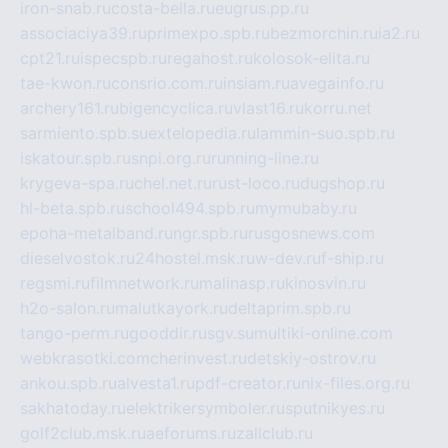
iron-snab.ru
costa-bella.ru
eugrus.pp.ru
associaciya39.ru
primexpo.spb.ru
bezmorchin.ru
ia2.ru
cpt21.ru
ispecspb.ru
regahost.ru
kolosok-elita.ru
tae-kwon.ru
consrio.com.ru
insiam.ru
avegainfo.ru
archery161.ru
bigencyclica.ru
vlast16.ru
korru.net
sarmiento.spb.su
extelopedia.ru
lammin-suo.spb.ru
iskatour.spb.ru
snpi.org.ru
running-line.ru
krygeva-spa.ru
chel.net.ru
rust-loco.ru
dugshop.ru
hl-beta.spb.ru
school494.spb.ru
mymubaby.ru
epoha-metalband.ru
ngr.spb.ru
rusgosnews.com
dieselvostok.ru
24hostel.msk.ru
w-dev.ru
f-ship.ru
regsmi.ru
filmnetwork.ru
malinasp.ru
kinosvin.ru
h2o-salon.ru
malutkayork.ru
deltaprim.spb.ru
tango-perm.ru
gooddir.ru
sgv.su
multiki-online.com
webkrasotki.com
cherinvest.ru
detskiy-ostrov.ru
ankou.spb.ru
alvesta1.ru
pdf-creator.ru
nix-files.org.ru
sakhatoday.ru
elektrikersymboler.ru
sputnikyes.ru
golf2club.msk.ru
aeforums.ru
zallclub.ru