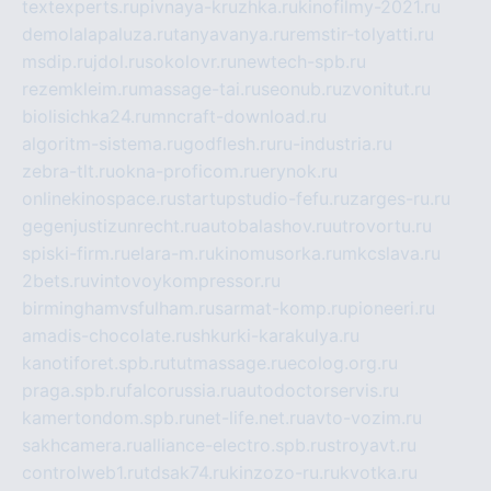
textexperts.ru
pivnaya-kruzhka.ru
kinofilmy-2021.ru
demolalapaluza.ru
tanyavanya.ru
remstir-tolyatti.ru
msdip.ru
jdol.ru
sokolovr.ru
newtech-spb.ru
rezemkleim.ru
massage-tai.ru
seonub.ru
zvonitut.ru
biolisichka24.ru
mncraft-download.ru
algoritm-sistema.ru
godflesh.ru
ru-industria.ru
zebra-tlt.ru
okna-proficom.ru
erynok.ru
onlinekinospace.ru
startupstudio-fefu.ru
zarges-ru.ru
gegenjustizunrecht.ru
autobalashov.ru
utrovortu.ru
spiski-firm.ru
elara-m.ru
kinomusorka.ru
mkcslava.ru
2bets.ru
vintovoykompressor.ru
birminghamvsfulham.ru
sarmat-komp.ru
pioneeri.ru
amadis-chocolate.ru
shkurki-karakulya.ru
kanotiforet.spb.ru
tutmassage.ru
ecolog.org.ru
praga.spb.ru
falcorussia.ru
autodoctorservis.ru
kamertondom.spb.ru
net-life.net.ru
avto-vozim.ru
sakhcamera.ru
alliance-electro.spb.ru
stroyavt.ru
controlweb1.ru
tdsak74.ru
kinzozo-ru.ru
kvotka.ru