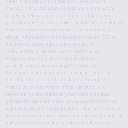
narasimha.ru
djcommodities.ru
nv750.ru
x-ton.ru
newsplain.ru
cardvoice.ru
modopaper.ru
manunae.ru
gbget.ru
alfeihavsalnassr.ru
madoma.ru
tajuncos.ru
petrovkasports.ru
porno-online-besplatno.ru
splclub.ru
york-life.ru
doroga-expo.ru
ribery.ru
cleanmedicine.ru
slovar-ivrit.ru
porno-video-besplatno.ru
seks-365.ru
ovucontrol.ru
sloty-igrovyye-avtomaty.ru
ru-industriya.ru
russkoe-porno-besplatno.ru
belgorod-day.ru
digilith.ru
pichkurovlab.ru
medic-today.ru
taksu.ru
comp123.ru
don-ykt.ru
teensvoice.ru
imgsharing.ru
domashnee-porno.ru
eva-elfie.ru
foto-tur.ru
biz-doska.ru
metropoltravel.ru
veslo-i-yakor.ru
borodino-media.ru
rostotsky.ru
regionufa.ru
weiss-bet.ru
zaryna.ru
casinotablet.ru
universalia.ru
remont-mebeli-moscow.ru
termomur.ru
clubfisher.ru
remstirufa.ru
erdamchi.ru
doramamama.ru
muraviovka-park.ru
worldofwoman.ru
clean-dreams.ru
arkrym.ru
kristinita.ru
dircomputer.ru
healthenter.ru