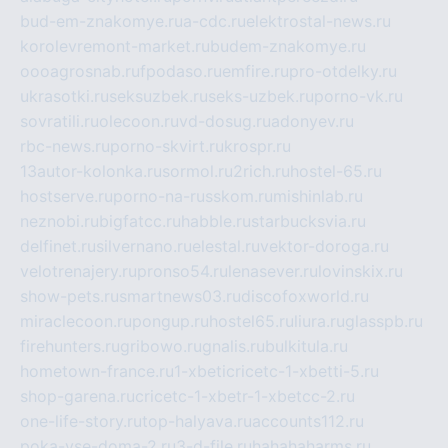
bud-em-znakomye.ru
a-cdc.ru
elektrostal-news.ru
korolevremont-market.ru
budem-znakomye.ru
oooagrosnab.ru
fpodaso.ru
emfire.ru
pro-otdelky.ru
ukrasotki.ru
seksuzbek.ru
seks-uzbek.ru
porno-vk.ru
sovratili.ru
olecoon.ru
vd-dosug.ru
adonyev.ru
rbc-news.ru
porno-skvirt.ru
krospr.ru
13autor-kolonka.ru
sormol.ru
2rich.ru
hostel-65.ru
hostserve.ru
porno-na-russkom.ru
mishinlab.ru
neznobi.ru
bigfatcc.ru
habble.ru
starbucksvia.ru
delfinet.ru
silvernano.ru
elestal.ru
vektor-doroga.ru
velotrenajery.ru
pronso54.ru
lenasever.ru
lovinskix.ru
show-pets.ru
smartnews03.ru
discofoxworld.ru
miraclecoon.ru
pongup.ru
hostel65.ru
liura.ru
glasspb.ru
firehunters.ru
gribowo.ru
gnalis.ru
bulkitula.ru
hometown-france.ru
1-xbeticricetc-1-xbetti-5.ru
shop-garena.ru
cricetc-1-xbetr-1-xbetcc-2.ru
one-life-story.ru
top-halyava.ru
accounts112.ru
poka-vse-doma-2.ru
3-d-file.ru
hahahaharms.ru