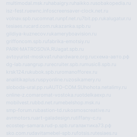
multimodal.msk.ru
habaigry.ru
haikko.ru
sobakopedia.ru
isz-fest.ru
ewnc.info
screensaver-clock.net.ru
volnav.spb.ru
comnat.ru
npf.net.ru
7bit.pp.ru
kalugatur.ru
tesiaes.ru
card.com.ru
kazanka.spb.ru
gildiya-kuznecov.ru
kameryboavision.ru
griffoncom.spb.ru
fabrika-emotsiy.ru
PARK-MATROSOVA.RU
agat.spb.ru
avtoyurist-moskva1.ru
hardware.org.ru
схема-авто.рф
dg-lab.ru
angrup.ru
recruiter.spb.ru
music8.spb.ru
krsk124.ru
kubok.spb.ru
romanofforex.ru
analitikaplus.ru
spyonline.ru
zosikamery.ru
sloboda-ural.pp.ru
AUTO-COM.SU
hohota.net
alimy.ru
online-z.com
aromat-vostoka.ru
otdelkaexp.ru
mobilvest.ru
bbd.net.ru
mebelshop.msk.ru
smp-forum.ru
bastion-td.ru
kosmoscreative.ru
avrmotors.ru
art-galadesign.ru
tiffany-c.ru
ecostep-samara.ru
d-p.spb.ru
галактика73.рф
sko.com.ru
davitamebel-spb.ru
fotsis.ru
tesiaes.ru