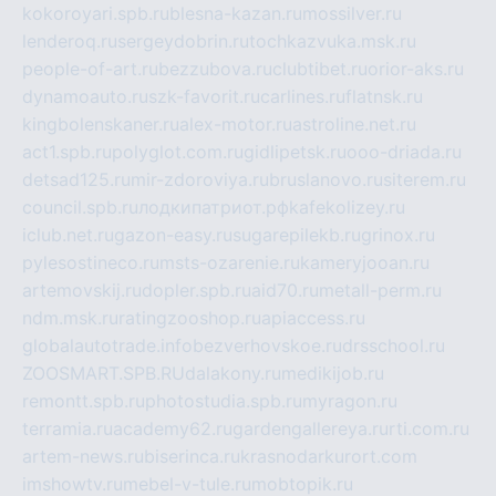
kokoroyari.spb.ru
blesna-kazan.ru
mossilver.ru
lenderoq.ru
sergeydobrin.ru
tochkazvuka.msk.ru
people-of-art.ru
bezzubova.ru
clubtibet.ru
orior-aks.ru
dynamoauto.ru
szk-favorit.ru
carlines.ru
flatnsk.ru
kingbolenskaner.ru
alex-motor.ru
astroline.net.ru
act1.spb.ru
polyglot.com.ru
gidlipetsk.ru
ooo-driada.ru
detsad125.ru
mir-zdoroviya.ru
bruslanovo.ru
siterem.ru
council.spb.ru
лодкипатриот.рф
kafekolizey.ru
iclub.net.ru
gazon-easy.ru
sugarepilekb.ru
grinox.ru
pylesostineco.ru
msts-ozarenie.ru
kameryjooan.ru
artemovskij.ru
dopler.spb.ru
aid70.ru
metall-perm.ru
ndm.msk.ru
ratingzooshop.ru
apiaccess.ru
globalautotrade.info
bezverhovskoe.ru
drsschool.ru
ZOOSMART.SPB.RU
dalakony.ru
medikijob.ru
remontt.spb.ru
photostudia.spb.ru
myragon.ru
terramia.ru
academy62.ru
gardengallereya.ru
rti.com.ru
artem-news.ru
biserinca.ru
krasnodarkurort.com
imshowtv.ru
mebel-v-tule.ru
mobtopik.ru