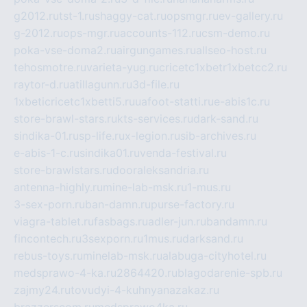
g2012.ru
tst-1.ru
shaggy-cat.ru
opsmgr.ru
ev-gallery.ru
g-2012.ru
ops-mgr.ru
accounts-112.ru
csm-demo.ru
poka-vse-doma2.ru
airgungames.ru
allseo-host.ru
tehosmotre.ru
varieta-yug.ru
cricetc1xbetr1xbetcc2.ru
raytor-d.ru
atillagunn.ru
3d-file.ru
1xbeticricetc1xbetti5.ru
uafoot-statti.ru
e-abis1c.ru
store-brawl-stars.ru
kts-services.ru
dark-sand.ru
sindika-01.ru
sp-life.ru
x-legion.ru
sib-archives.ru
e-abis-1-c.ru
sindika01.ru
venda-festival.ru
store-brawlstars.ru
dooraleksandria.ru
antenna-highly.ru
mine-lab-msk.ru
1-mus.ru
3-sex-porn.ru
ban-damn.ru
purse-factory.ru
viagra-tablet.ru
fasbags.ru
adler-jun.ru
bandamn.ru
fincontech.ru
3sexporn.ru
1mus.ru
darksand.ru
rebus-toys.ru
minelab-msk.ru
alabuga-cityhotel.ru
medsprawo-4-ka.ru
2864420.ru
blagodarenie-spb.ru
zajmy24.ru
tovudyi-4-kuhnyanazakaz.ru