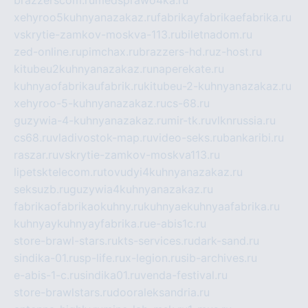
brazzerscom.ru
medsprawo4ka.ru
xehyroo5kuhnyanazakaz.ru
fabrikayfabrikaefabrika.ru
vskrytie-zamkov-moskva-113.ru
biletnadom.ru
zed-online.ru
pimchax.ru
brazzers-hd.ru
z-host.ru
kitubeu2kuhnyanazakaz.ru
naperekate.ru
kuhnyaofabrikaufabrik.ru
kitubeu-2-kuhnyanazakaz.ru
xehyroo-5-kuhnyanazakaz.ru
cs-68.ru
guzywia-4-kuhnyanazakaz.ru
mir-tk.ru
vlknrussia.ru
cs68.ru
vladivostok-map.ru
video-seks.ru
bankaribi.ru
raszar.ru
vskrytie-zamkov-moskva113.ru
lipetsktelecom.ru
tovudyi4kuhnyanazakaz.ru
seksuzb.ru
guzywia4kuhnyanazakaz.ru
fabrikaofabrikaokuhny.ru
kuhnyaekuhnyaafabrika.ru
kuhnyaykuhnyayfabrika.ru
e-abis1c.ru
store-brawl-stars.ru
kts-services.ru
dark-sand.ru
sindika-01.ru
sp-life.ru
x-legion.ru
sib-archives.ru
e-abis-1-c.ru
sindika01.ru
venda-festival.ru
store-brawlstars.ru
dooraleksandria.ru