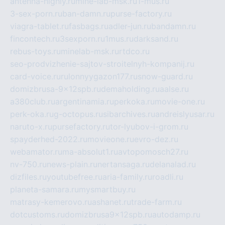
antenna-highly.ru
mine-lab-msk.ru
1-mus.ru
3-sex-porn.ru
ban-damn.ru
purse-factory.ru
viagra-tablet.ru
fasbags.ru
adler-jun.ru
bandamn.ru
fincontech.ru
3sexporn.ru
1mus.ru
darksand.ru
rebus-toys.ru
minelab-msk.ru
rtdco.ru
seo-prodvizhenie-sajtov-stroitelnyh-kompanij.ru
card-voice.ru
rulonnyygazon177.ru
snow-guard.ru
domizbrusa-9x12spb.ru
demaholding.ru
aalse.ru
a380club.ru
argentinamia.ru
perkoka.ru
movie-one.ru
perk-oka.ru
g-octopus.ru
sibarchives.ru
andreislyusar.ru
naruto-x.ru
pursefactory.ru
tor-lyubov-i-grom.ru
spayderhed-2022.ru
movieone.ru
evro-dez.ru
webamator.ru
ma-absolut1.ru
avtopomosch27.ru
nv-750.ru
news-plain.ru
nertansaga.ru
delanalad.ru
dizfiles.ru
youtubefree.ru
aria-family.ru
roadli.ru
planeta-samara.ru
mysmartbuy.ru
matrasy-kemerovo.ru
ashanet.ru
trade-farm.ru
dotcustoms.ru
domizbrusa9x12spb.ru
autodamp.ru