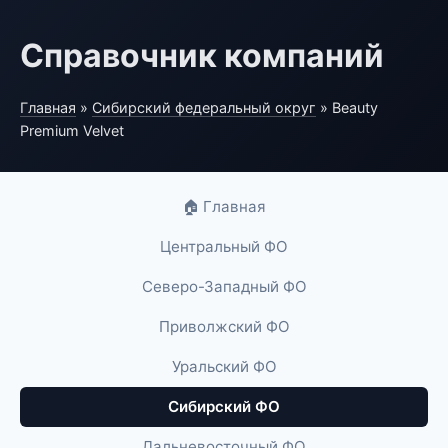
Справочник компаний
Главная
»
Сибирский федеральный округ
» Beauty
Premium Velvet
🏠 Главная
Центральный ФО
Северо-Западный ФО
Приволжский ФО
Уральский ФО
Сибирский ФО
Дальневосточный ФО