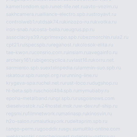
kamertondom.spb.ru
net-life.net.ru
avto-vozim.ru
sakhcamera.ru
alliance-electro.spb.ru
stroyavt.ru
controlweb1.ru
tdsak74.ru
kinzozo-ru.ru
kvotka.ru
iron-snab.ru
costa-bella.ru
eugrus.pp.ru
associaciya39.ru
primexpo.spb.ru
bezmorchin.ru
ia2.ru
cpt21.ru
ispecspb.ru
regahost.ru
kolosok-elita.ru
tae-kwon.ru
consrio.com.ru
insiam.ru
avegainfo.ru
archery161.ru
bigencyclica.ru
vlast16.ru
korru.net
sarmiento.spb.su
extelopedia.ru
lammin-suo.spb.ru
iskatour.spb.ru
snpi.org.ru
running-line.ru
krygeva-spa.ru
chel.net.ru
rust-loco.ru
dugshop.ru
hl-beta.spb.ru
school494.spb.ru
mymubaby.ru
epoha-metalband.ru
ngr.spb.ru
rusgosnews.com
dieselvostok.ru
24hostel.msk.ru
w-dev.ru
f-ship.ru
regsmi.ru
filmnetwork.ru
malinasp.ru
kinosvin.ru
h2o-salon.ru
malutkayork.ru
deltaprim.spb.ru
tango-perm.ru
gooddir.ru
sgv.su
multiki-online.com
webkrasotki.com
cherinvest.ru
detskiy-ostrov.ru