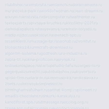
clubfisher.ru
remstirufa.ru
erdamchi.ru
doramamama.ru
muraviovka-park.ru
worldofwoman.ru
clean-dreams.ru
arkrym.ru
kristinita.ru
dircomputer.ru
healthenter.ru
textexperts.ru
pivnaya-kruzhka.ru
kinofilmy-2021.ru
demolalapaluza.ru
tanyavanya.ru
remstir-tolyatti.ru
msdip.ru
jdol.ru
sokolovr.ru
newtech-spb.ru
rezemkleim.ru
massage-tai.ru
seonub.ru
zvonitut.ru
biolisichka24.ru
mncraft-download.ru
algoritm-sistema.ru
godflesh.ru
ru-industria.ru
zebra-tlt.ru
okna-proficom.ru
erynok.ru
onlinekinospace.ru
startupstudio-fefu.ru
zarges-ru.ru
gegenjustizunrecht.ru
autobalashov.ru
utrovortu.ru
spiski-firm.ru
elara-m.ru
kinomusorka.ru
mkcslava.ru
2bets.ru
vintovoykompressor.ru
birminghamvsfulham.ru
sarmat-komp.ru
pioneeri.ru
amadis-chocolate.ru
shkurki-karakulya.ru
kanotiforet.spb.ru
tutmassage.ru
ecolog.org.ru
praga.spb.ru
falcorussia.ru
autodoctorservis.ru