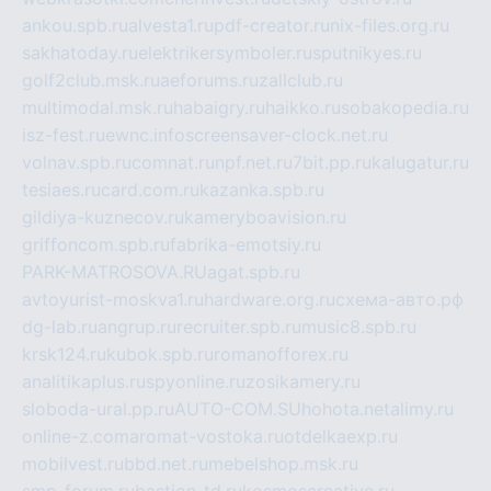
ankou.spb.ru
alvesta1.ru
pdf-creator.ru
nix-files.org.ru
sakhatoday.ru
elektrikersymboler.ru
sputnikyes.ru
golf2club.msk.ru
aeforums.ru
zallclub.ru
multimodal.msk.ru
habaigry.ru
haikko.ru
sobakopedia.ru
isz-fest.ru
ewnc.info
screensaver-clock.net.ru
volnav.spb.ru
comnat.ru
npf.net.ru
7bit.pp.ru
kalugatur.ru
tesiaes.ru
card.com.ru
kazanka.spb.ru
gildiya-kuznecov.ru
kameryboavision.ru
griffoncom.spb.ru
fabrika-emotsiy.ru
PARK-MATROSOVA.RU
agat.spb.ru
avtoyurist-moskva1.ru
hardware.org.ru
схема-авто.рф
dg-lab.ru
angrup.ru
recruiter.spb.ru
music8.spb.ru
krsk124.ru
kubok.spb.ru
romanofforex.ru
analitikaplus.ru
spyonline.ru
zosikamery.ru
sloboda-ural.pp.ru
AUTO-COM.SU
hohota.net
alimy.ru
online-z.com
aromat-vostoka.ru
otdelkaexp.ru
mobilvest.ru
bbd.net.ru
mebelshop.msk.ru