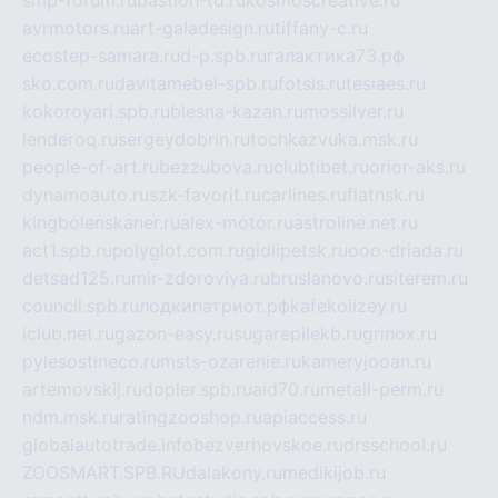
smp-forum.ru
bastion-td.ru
kosmoscreative.ru
avrmotors.ru
art-galadesign.ru
tiffany-c.ru
ecostep-samara.ru
d-p.spb.ru
галактика73.рф
sko.com.ru
davitamebel-spb.ru
fotsis.ru
tesiaes.ru
kokoroyari.spb.ru
blesna-kazan.ru
mossilver.ru
lenderoq.ru
sergeydobrin.ru
tochkazvuka.msk.ru
people-of-art.ru
bezzubova.ru
clubtibet.ru
orior-aks.ru
dynamoauto.ru
szk-favorit.ru
carlines.ru
flatnsk.ru
kingbolenskaner.ru
alex-motor.ru
astroline.net.ru
act1.spb.ru
polyglot.com.ru
gidlipetsk.ru
ooo-driada.ru
detsad125.ru
mir-zdoroviya.ru
bruslanovo.ru
siterem.ru
council.spb.ru
лодкипатриот.рф
kafekolizey.ru
iclub.net.ru
gazon-easy.ru
sugarepilekb.ru
grinox.ru
pylesostineco.ru
msts-ozarenie.ru
kameryjooan.ru
artemovskij.ru
dopler.spb.ru
aid70.ru
metall-perm.ru
ndm.msk.ru
ratingzooshop.ru
apiaccess.ru
globalautotrade.info
bezverhovskoe.ru
drsschool.ru
ZOOSMART.SPB.RU
dalakony.ru
medikijob.ru