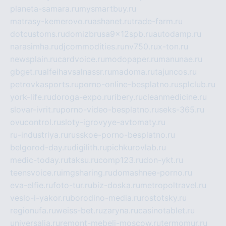
planeta-samara.ru
mysmartbuy.ru
matrasy-kemerovo.ru
ashanet.ru
trade-farm.ru
dotcustoms.ru
domizbrusa9x12spb.ru
autodamp.ru
narasimha.ru
djcommodities.ru
nv750.ru
x-ton.ru
newsplain.ru
cardvoice.ru
modopaper.ru
manunae.ru
gbget.ru
alfeihavsalnassr.ru
madoma.ru
tajuncos.ru
petrovkasports.ru
porno-online-besplatno.ru
splclub.ru
york-life.ru
doroga-expo.ru
ribery.ru
cleanmedicine.ru
slovar-ivrit.ru
porno-video-besplatno.ru
seks-365.ru
ovucontrol.ru
sloty-igrovyye-avtomaty.ru
ru-industriya.ru
russkoe-porno-besplatno.ru
belgorod-day.ru
digilith.ru
pichkurovlab.ru
medic-today.ru
taksu.ru
comp123.ru
don-ykt.ru
teensvoice.ru
imgsharing.ru
domashnee-porno.ru
eva-elfie.ru
foto-tur.ru
biz-doska.ru
metropoltravel.ru
veslo-i-yakor.ru
borodino-media.ru
rostotsky.ru
regionufa.ru
weiss-bet.ru
zaryna.ru
casinotablet.ru
universalia.ru
remont-mebeli-moscow.ru
termomur.ru