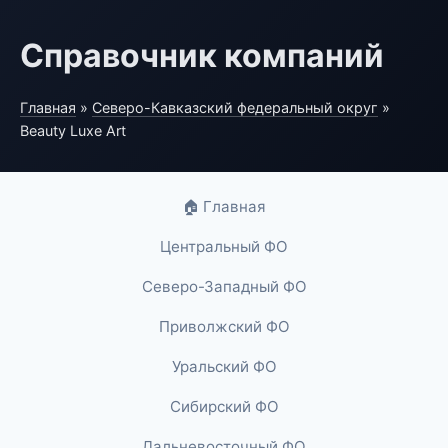
Справочник компаний
Главная
»
Северо-Кавказский федеральный округ
»
Beauty Luxe Art
🏠 Главная
Центральный ФО
Северо-Западный ФО
Приволжский ФО
Уральский ФО
Сибирский ФО
Дальневосточный ФО