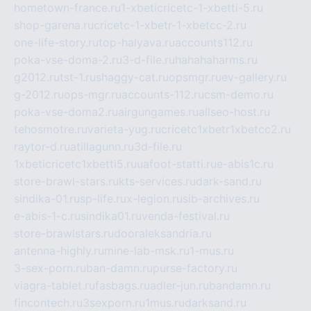
hometown-france.ru
1-xbeticricetc-1-xbetti-5.ru
shop-garena.ru
cricetc-1-xbetr-1-xbetcc-2.ru
one-life-story.ru
top-halyava.ru
accounts112.ru
poka-vse-doma-2.ru
3-d-file.ru
hahahaharms.ru
g2012.ru
tst-1.ru
shaggy-cat.ru
opsmgr.ru
ev-gallery.ru
g-2012.ru
ops-mgr.ru
accounts-112.ru
csm-demo.ru
poka-vse-doma2.ru
airgungames.ru
allseo-host.ru
tehosmotre.ru
varieta-yug.ru
cricetc1xbetr1xbetcc2.ru
raytor-d.ru
atillagunn.ru
3d-file.ru
1xbeticricetc1xbetti5.ru
uafoot-statti.ru
e-abis1c.ru
store-brawl-stars.ru
kts-services.ru
dark-sand.ru
sindika-01.ru
sp-life.ru
x-legion.ru
sib-archives.ru
e-abis-1-c.ru
sindika01.ru
venda-festival.ru
store-brawlstars.ru
dooraleksandria.ru
antenna-highly.ru
mine-lab-msk.ru
1-mus.ru
3-sex-porn.ru
ban-damn.ru
purse-factory.ru
viagra-tablet.ru
fasbags.ru
adler-jun.ru
bandamn.ru
fincontech.ru
3sexporn.ru
1mus.ru
darksand.ru