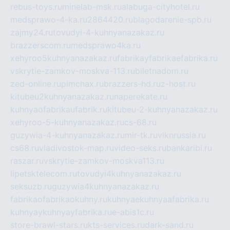
rebus-toys.ru
minelab-msk.ru
alabuga-cityhotel.ru
medsprawo-4-ka.ru
2864420.ru
blagodarenie-spb.ru
zajmy24.ru
tovudyi-4-kuhnyanazakaz.ru
brazzerscom.ru
medsprawo4ka.ru
xehyroo5kuhnyanazakaz.ru
fabrikayfabrikaefabrika.ru
vskrytie-zamkov-moskva-113.ru
biletnadom.ru
zed-online.ru
pimchax.ru
brazzers-hd.ru
z-host.ru
kitubeu2kuhnyanazakaz.ru
naperekate.ru
kuhnyaofabrikaufabrik.ru
kitubeu-2-kuhnyanazakaz.ru
xehyroo-5-kuhnyanazakaz.ru
cs-68.ru
guzywia-4-kuhnyanazakaz.ru
mir-tk.ru
vlknrussia.ru
cs68.ru
vladivostok-map.ru
video-seks.ru
bankaribi.ru
raszar.ru
vskrytie-zamkov-moskva113.ru
lipetsktelecom.ru
tovudyi4kuhnyanazakaz.ru
seksuzb.ru
guzywia4kuhnyanazakaz.ru
fabrikaofabrikaokuhny.ru
kuhnyaekuhnyaafabrika.ru
kuhnyaykuhnyayfabrika.ru
e-abis1c.ru
store-brawl-stars.ru
kts-services.ru
dark-sand.ru