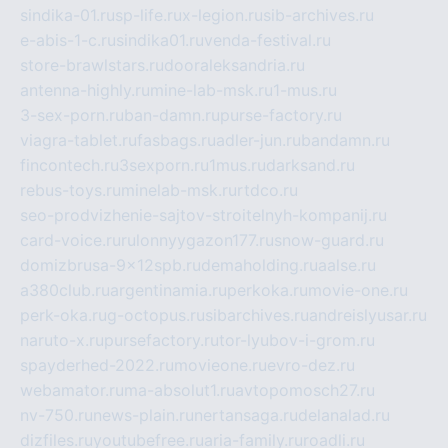
sindika-01.ru
sp-life.ru
x-legion.ru
sib-archives.ru
e-abis-1-c.ru
sindika01.ru
venda-festival.ru
store-brawlstars.ru
dooraleksandria.ru
antenna-highly.ru
mine-lab-msk.ru
1-mus.ru
3-sex-porn.ru
ban-damn.ru
purse-factory.ru
viagra-tablet.ru
fasbags.ru
adler-jun.ru
bandamn.ru
fincontech.ru
3sexporn.ru
1mus.ru
darksand.ru
rebus-toys.ru
minelab-msk.ru
rtdco.ru
seo-prodvizhenie-sajtov-stroitelnyh-kompanij.ru
card-voice.ru
rulonnyygazon177.ru
snow-guard.ru
domizbrusa-9x12spb.ru
demaholding.ru
aalse.ru
a380club.ru
argentinamia.ru
perkoka.ru
movie-one.ru
perk-oka.ru
g-octopus.ru
sibarchives.ru
andreislyusar.ru
naruto-x.ru
pursefactory.ru
tor-lyubov-i-grom.ru
spayderhed-2022.ru
movieone.ru
evro-dez.ru
webamator.ru
ma-absolut1.ru
avtopomosch27.ru
nv-750.ru
news-plain.ru
nertansaga.ru
delanalad.ru
dizfiles.ru
youtubefree.ru
aria-family.ru
roadli.ru