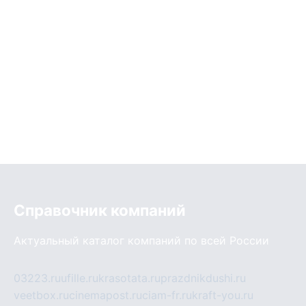
Справочник компаний
Актуальный каталог компаний по всей России
03223.ru
ufille.ru
krasotata.ru
prazdnikdushi.ru
veetbox.ru
cinemapost.ru
ciam-fr.ru
kraft-you.ru