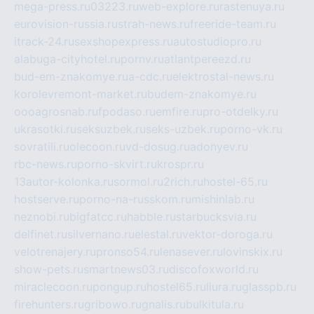
mega-press.ru
03223.ru
web-explore.ru
rastenuya.ru
eurovision-russia.ru
strah-news.ru
freeride-team.ru
itrack-24.ru
sexshopexpress.ru
autostudiopro.ru
alabuga-cityhotel.ru
pornv.ru
atlantpereezd.ru
bud-em-znakomye.ru
a-cdc.ru
elektrostal-news.ru
korolevremont-market.ru
budem-znakomye.ru
oooagrosnab.ru
fpodaso.ru
emfire.ru
pro-otdelky.ru
ukrasotki.ru
seksuzbek.ru
seks-uzbek.ru
porno-vk.ru
sovratili.ru
olecoon.ru
vd-dosug.ru
adonyev.ru
rbc-news.ru
porno-skvirt.ru
krospr.ru
13autor-kolonka.ru
sormol.ru
2rich.ru
hostel-65.ru
hostserve.ru
porno-na-russkom.ru
mishinlab.ru
neznobi.ru
bigfatcc.ru
habble.ru
starbucksvia.ru
delfinet.ru
silvernano.ru
elestal.ru
vektor-doroga.ru
velotrenajery.ru
pronso54.ru
lenasever.ru
lovinskix.ru
show-pets.ru
smartnews03.ru
discofoxworld.ru
miraclecoon.ru
pongup.ru
hostel65.ru
liura.ru
glasspb.ru
firehunters.ru
gribowo.ru
gnalis.ru
bulkitula.ru