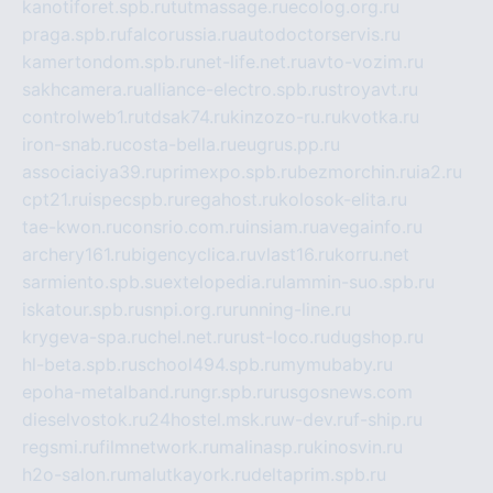
kanotiforet.spb.ru
tutmassage.ru
ecolog.org.ru
praga.spb.ru
falcorussia.ru
autodoctorservis.ru
kamertondom.spb.ru
net-life.net.ru
avto-vozim.ru
sakhcamera.ru
alliance-electro.spb.ru
stroyavt.ru
controlweb1.ru
tdsak74.ru
kinzozo-ru.ru
kvotka.ru
iron-snab.ru
costa-bella.ru
eugrus.pp.ru
associaciya39.ru
primexpo.spb.ru
bezmorchin.ru
ia2.ru
cpt21.ru
ispecspb.ru
regahost.ru
kolosok-elita.ru
tae-kwon.ru
consrio.com.ru
insiam.ru
avegainfo.ru
archery161.ru
bigencyclica.ru
vlast16.ru
korru.net
sarmiento.spb.su
extelopedia.ru
lammin-suo.spb.ru
iskatour.spb.ru
snpi.org.ru
running-line.ru
krygeva-spa.ru
chel.net.ru
rust-loco.ru
dugshop.ru
hl-beta.spb.ru
school494.spb.ru
mymubaby.ru
epoha-metalband.ru
ngr.spb.ru
rusgosnews.com
dieselvostok.ru
24hostel.msk.ru
w-dev.ru
f-ship.ru
regsmi.ru
filmnetwork.ru
malinasp.ru
kinosvin.ru
h2o-salon.ru
malutkayork.ru
deltaprim.spb.ru