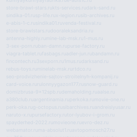
kuhnyaykuhnyayfabrika.ru
e-abis1c.ru
store-brawl-stars.ru
kts-services.ru
dark-sand.ru
sindika-01.ru
sp-life.ru
x-legion.ru
sib-archives.ru
e-abis-1-c.ru
sindika01.ru
venda-festival.ru
store-brawlstars.ru
dooraleksandria.ru
antenna-highly.ru
mine-lab-msk.ru
1-mus.ru
3-sex-porn.ru
ban-damn.ru
purse-factory.ru
viagra-tablet.ru
fasbags.ru
adler-jun.ru
bandamn.ru
fincontech.ru
3sexporn.ru
1mus.ru
darksand.ru
rebus-toys.ru
minelab-msk.ru
rtdco.ru
seo-prodvizhenie-sajtov-stroitelnyh-kompanij.ru
card-voice.ru
rulonnyygazon177.ru
snow-guard.ru
domizbrusa-9x12spb.ru
demaholding.ru
aalse.ru
a380club.ru
argentinamia.ru
perkoka.ru
movie-one.ru
perk-oka.ru
g-octopus.ru
sibarchives.ru
andreislyusar.ru
naruto-x.ru
pursefactory.ru
tor-lyubov-i-grom.ru
spayderhed-2022.ru
movieone.ru
evro-dez.ru
webamator.ru
ma-absolut1.ru
avtopomosch27.ru