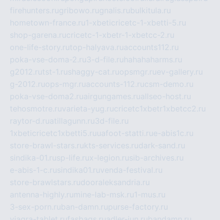
firehunters.ru
gribowo.ru
gnalis.ru
bulkitula.ru
hometown-france.ru
1-xbeticricetc-1-xbetti-5.ru
shop-garena.ru
cricetc-1-xbetr-1-xbetcc-2.ru
one-life-story.ru
top-halyava.ru
accounts112.ru
poka-vse-doma-2.ru
3-d-file.ru
hahahaharms.ru
g2012.ru
tst-1.ru
shaggy-cat.ru
opsmgr.ru
ev-gallery.ru
g-2012.ru
ops-mgr.ru
accounts-112.ru
csm-demo.ru
poka-vse-doma2.ru
airgungames.ru
allseo-host.ru
tehosmotre.ru
varieta-yug.ru
cricetc1xbetr1xbetcc2.ru
raytor-d.ru
atillagunn.ru
3d-file.ru
1xbeticricetc1xbetti5.ru
uafoot-statti.ru
e-abis1c.ru
store-brawl-stars.ru
kts-services.ru
dark-sand.ru
sindika-01.ru
sp-life.ru
x-legion.ru
sib-archives.ru
e-abis-1-c.ru
sindika01.ru
venda-festival.ru
store-brawlstars.ru
dooraleksandria.ru
antenna-highly.ru
mine-lab-msk.ru
1-mus.ru
3-sex-porn.ru
ban-damn.ru
purse-factory.ru
viagra-tablet.ru
fasbags.ru
adler-jun.ru
bandamn.ru