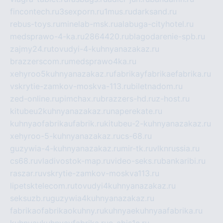
fincontech.ru
3sexporn.ru
1mus.ru
darksand.ru
rebus-toys.ru
minelab-msk.ru
alabuga-cityhotel.ru
medsprawo-4-ka.ru
2864420.ru
blagodarenie-spb.ru
zajmy24.ru
tovudyi-4-kuhnyanazakaz.ru
brazzerscom.ru
medsprawo4ka.ru
xehyroo5kuhnyanazakaz.ru
fabrikayfabrikaefabrika.ru
vskrytie-zamkov-moskva-113.ru
biletnadom.ru
zed-online.ru
pimchax.ru
brazzers-hd.ru
z-host.ru
kitubeu2kuhnyanazakaz.ru
naperekate.ru
kuhnyaofabrikaufabrik.ru
kitubeu-2-kuhnyanazakaz.ru
xehyroo-5-kuhnyanazakaz.ru
cs-68.ru
guzywia-4-kuhnyanazakaz.ru
mir-tk.ru
vlknrussia.ru
cs68.ru
vladivostok-map.ru
video-seks.ru
bankaribi.ru
raszar.ru
vskrytie-zamkov-moskva113.ru
lipetsktelecom.ru
tovudyi4kuhnyanazakaz.ru
seksuzb.ru
guzywia4kuhnyanazakaz.ru
fabrikaofabrikaokuhny.ru
kuhnyaekuhnyaafabrika.ru