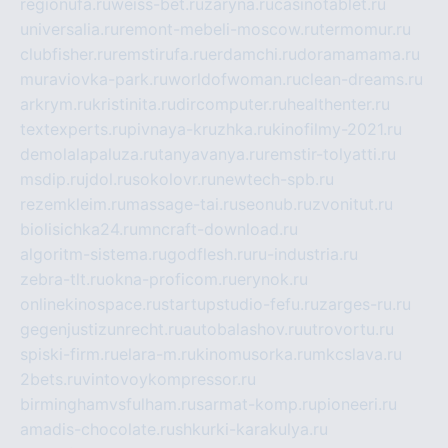
regionufa.ru
weiss-bet.ru
zaryna.ru
casinotablet.ru
universalia.ru
remont-mebeli-moscow.ru
termomur.ru
clubfisher.ru
remstirufa.ru
erdamchi.ru
doramamama.ru
muraviovka-park.ru
worldofwoman.ru
clean-dreams.ru
arkrym.ru
kristinita.ru
dircomputer.ru
healthenter.ru
textexperts.ru
pivnaya-kruzhka.ru
kinofilmy-2021.ru
demolalapaluza.ru
tanyavanya.ru
remstir-tolyatti.ru
msdip.ru
jdol.ru
sokolovr.ru
newtech-spb.ru
rezemkleim.ru
massage-tai.ru
seonub.ru
zvonitut.ru
biolisichka24.ru
mncraft-download.ru
algoritm-sistema.ru
godflesh.ru
ru-industria.ru
zebra-tlt.ru
okna-proficom.ru
erynok.ru
onlinekinospace.ru
startupstudio-fefu.ru
zarges-ru.ru
gegenjustizunrecht.ru
autobalashov.ru
utrovortu.ru
spiski-firm.ru
elara-m.ru
kinomusorka.ru
mkcslava.ru
2bets.ru
vintovoykompressor.ru
birminghamvsfulham.ru
sarmat-komp.ru
pioneeri.ru
amadis-chocolate.ru
shkurki-karakulya.ru