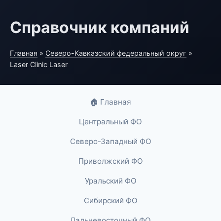
Справочник компаний
Главная
»
Северо-Кавказский федеральный округ
»
Laser Clinic Laser
🏠 Главная
Центральный ФО
Северо-Западный ФО
Приволжский ФО
Уральский ФО
Сибирский ФО
Дальневосточный ФО