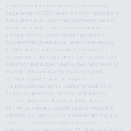
veetbox.ru
cinemapost.ru
ciam-fr.ru
kraft-you.ru
mega-press.ru
03223.ru
web-explore.ru
rastenuya.ru
eurovision-russia.ru
strah-news.ru
freeride-team.ru
itrack-24.ru
sexshopexpress.ru
autostudiopro.ru
alabuga-cityhotel.ru
pornv.ru
atlantpereezd.ru
bud-em-znakomye.ru
a-cdc.ru
elektrostal-news.ru
korolevremont-market.ru
budem-znakomye.ru
oooagrosnab.ru
fpodaso.ru
emfire.ru
pro-otdelky.ru
ukrasotki.ru
seksuzbek.ru
seks-uzbek.ru
porno-vk.ru
sovratili.ru
olecoon.ru
vd-dosug.ru
adonyev.ru
rbc-news.ru
porno-skvirt.ru
krospr.ru
13autor-kolonka.ru
sormol.ru
2rich.ru
hostel-65.ru
hostserve.ru
porno-na-russkom.ru
mishinlab.ru
neznobi.ru
bigfatcc.ru
habble.ru
starbucksvia.ru
delfinet.ru
silvernano.ru
elestal.ru
vektor-doroga.ru
velotrenajery.ru
pronso54.ru
lenasever.ru
lovinskix.ru
show-pets.ru
smartnews03.ru
discofoxworld.ru
miraclecoon.ru
pongup.ru
hostel65.ru
liura.ru
glasspb.ru