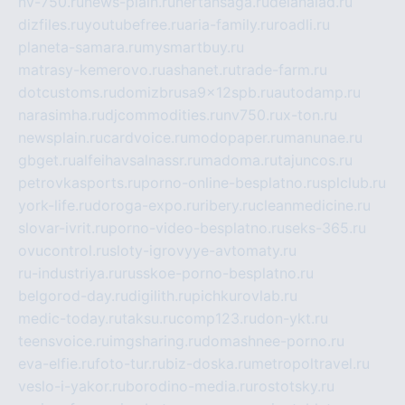
nv-750.ru
news-plain.ru
nertansaga.ru
delanalad.ru
dizfiles.ru
youtubefree.ru
aria-family.ru
roadli.ru
planeta-samara.ru
mysmartbuy.ru
matrasy-kemerovo.ru
ashanet.ru
trade-farm.ru
dotcustoms.ru
domizbrusa9x12spb.ru
autodamp.ru
narasimha.ru
djcommodities.ru
nv750.ru
x-ton.ru
newsplain.ru
cardvoice.ru
modopaper.ru
manunae.ru
gbget.ru
alfeihavsalnassr.ru
madoma.ru
tajuncos.ru
petrovkasports.ru
porno-online-besplatno.ru
splclub.ru
york-life.ru
doroga-expo.ru
ribery.ru
cleanmedicine.ru
slovar-ivrit.ru
porno-video-besplatno.ru
seks-365.ru
ovucontrol.ru
sloty-igrovyye-avtomaty.ru
ru-industriya.ru
russkoe-porno-besplatno.ru
belgorod-day.ru
digilith.ru
pichkurovlab.ru
medic-today.ru
taksu.ru
comp123.ru
don-ykt.ru
teensvoice.ru
imgsharing.ru
domashnee-porno.ru
eva-elfie.ru
foto-tur.ru
biz-doska.ru
metropoltravel.ru
veslo-i-yakor.ru
borodino-media.ru
rostotsky.ru