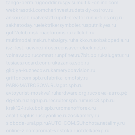
tango-perm.ru
gooddir.ru
sgv.su
multiki-online.com
webkrasotki.com
cherinvest.ru
detskiy-ostrov.ru
ankou.spb.ru
alvesta1.ru
pdf-creator.ru
nix-files.org.ru
sakhatoday.ru
elektrikersymboler.ru
sputnikyes.ru
golf2club.msk.ru
aeforums.ru
zallclub.ru
multimodal.msk.ru
habaigry.ru
haikko.ru
sobakopedia.ru
isz-fest.ru
ewnc.info
screensaver-clock.net.ru
volnav.spb.ru
comnat.ru
npf.net.ru
7bit.pp.ru
kalugatur.ru
tesiaes.ru
card.com.ru
kazanka.spb.ru
gildiya-kuznecov.ru
kameryboavision.ru
griffoncom.spb.ru
fabrika-emotsiy.ru
PARK-MATROSOVA.RU
agat.spb.ru
avtoyurist-moskva1.ru
hardware.org.ru
схема-авто.рф
dg-lab.ru
angrup.ru
recruiter.spb.ru
music8.spb.ru
krsk124.ru
kubok.spb.ru
romanofforex.ru
analitikaplus.ru
spyonline.ru
zosikamery.ru
sloboda-ural.pp.ru
AUTO-COM.SU
hohota.net
alimy.ru
online-z.com
aromat-vostoka.ru
otdelkaexp.ru