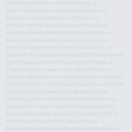
mobilvest.ru
bbd.net.ru
mebelshop.msk.ru
smp-forum.ru
bastion-td.ru
kosmoscreative.ru
avrmotors.ru
art-galadesign.ru
tiffany-c.ru
ecostep-samara.ru
d-p.spb.ru
галактика73.рф
sko.com.ru
davitamebel-spb.ru
fotsis.ru
tesiaes.ru
kokoroyari.spb.ru
blesna-kazan.ru
mossilver.ru
lenderoq.ru
sergeydobrin.ru
tochkazvuka.msk.ru
people-of-art.ru
bezzubova.ru
clubtibet.ru
orior-aks.ru
dynamoauto.ru
szk-favorit.ru
carlines.ru
flatnsk.ru
kingbolenskaner.ru
alex-motor.ru
astroline.net.ru
act1.spb.ru
polyglot.com.ru
gidlipetsk.ru
ooo-driada.ru
detsad125.ru
mir-zdoroviya.ru
bruslanovo.ru
siterem.ru
council.spb.ru
лодкипатриот.рф
kafekolizey.ru
iclub.net.ru
gazon-easy.ru
sugarepilekb.ru
grinox.ru
pylesostineco.ru
msts-ozarenie.ru
kameryjooan.ru
artemovskij.ru
dopler.spb.ru
aid70.ru
metall-perm.ru
ndm.msk.ru
ratingzooshop.ru
apiaccess.ru
globalautotrade.info
bezverhovskoe.ru
drsschool.ru