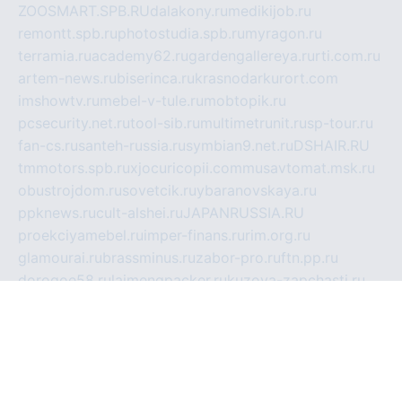
ZOOSMART.SPB.RU
dalakony.ru
medikijob.ru
remontt.spb.ru
photostudia.spb.ru
myragon.ru
terramia.ru
academy62.ru
gardengallereya.ru
rti.com.ru
artem-news.ru
biserinca.ru
krasnodarkurort.com
imshowtv.ru
mebel-v-tule.ru
mobtopik.ru
pcsecurity.net.ru
tool-sib.ru
multimetrunit.ru
sp-tour.ru
fan-cs.ru
santeh-russia.ru
symbian9.net.ru
DSHAIR.RU
tmmotors.spb.ru
xjocuricopii.com
musavtomat.msk.ru
obustrojdom.ru
sovetcik.ru
ybaranovskaya.ru
ppknews.ru
cult-alshei.ru
JAPANRUSSIA.RU
proekciyamebel.ru
imper-finans.ru
rim.org.ru
glamourai.ru
brassminus.ru
zabor-pro.ru
ftn.pp.ru
dorogoe58.ru
laimengpacker.ru
kuzova-zapchasti.ru
sageerp.ru
taxodrom.ru
dsrazvitie.ru
hardcity.net.ru
ratinghomegames.ru
topservice25.ru
gubernyan.ru
gtglasslined.ru
ii4.ru
tssport.spb.ru
andorra24.com
blackwallstreet.ru
oboimos.ru
optim-doors.com.ru
ikuch.ru
nycr.org.ru
npa21.ru
vremya-ch.spb.ru