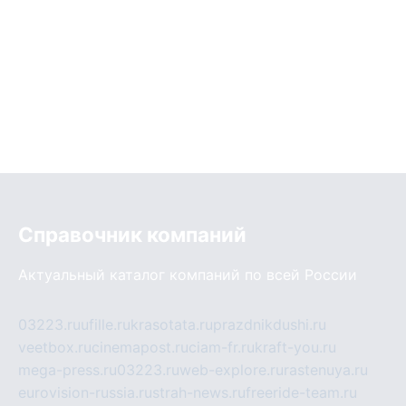
Справочник компаний
Актуальный каталог компаний по всей России
03223.ru
ufille.ru
krasotata.ru
prazdnikdushi.ru
veetbox.ru
cinemapost.ru
ciam-fr.ru
kraft-you.ru
mega-press.ru
03223.ru
web-explore.ru
rastenuya.ru
eurovision-russia.ru
strah-news.ru
freeride-team.ru