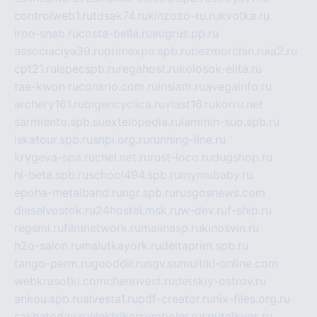
controlweb1.ru
tdsak74.ru
kinzozo-ru.ru
kvotka.ru
iron-snab.ru
costa-bella.ru
eugrus.pp.ru
associaciya39.ru
primexpo.spb.ru
bezmorchin.ru
ia2.ru
cpt21.ru
ispecspb.ru
regahost.ru
kolosok-elita.ru
tae-kwon.ru
consrio.com.ru
insiam.ru
avegainfo.ru
archery161.ru
bigencyclica.ru
vlast16.ru
korru.net
sarmiento.spb.su
extelopedia.ru
lammin-suo.spb.ru
iskatour.spb.ru
snpi.org.ru
running-line.ru
krygeva-spa.ru
chel.net.ru
rust-loco.ru
dugshop.ru
hl-beta.spb.ru
school494.spb.ru
mymubaby.ru
epoha-metalband.ru
ngr.spb.ru
rusgosnews.com
dieselvostok.ru
24hostel.msk.ru
w-dev.ru
f-ship.ru
regsmi.ru
filmnetwork.ru
malinasp.ru
kinosvin.ru
h2o-salon.ru
malutkayork.ru
deltaprim.spb.ru
tango-perm.ru
gooddir.ru
sgv.su
multiki-online.com
webkrasotki.com
cherinvest.ru
detskiy-ostrov.ru
ankou.spb.ru
alvesta1.ru
pdf-creator.ru
nix-files.org.ru
sakhatoday.ru
elektrikersymboler.ru
sputnikyes.ru