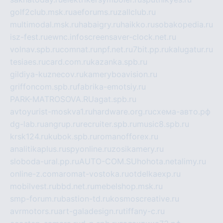
golf2club.msk.ru
aeforums.ru
zallclub.ru
multimodal.msk.ru
habaigry.ru
haikko.ru
sobakopedia.ru
isz-fest.ru
ewnc.info
screensaver-clock.net.ru
volnav.spb.ru
comnat.ru
npf.net.ru
7bit.pp.ru
kalugatur.ru
tesiaes.ru
card.com.ru
kazanka.spb.ru
gildiya-kuznecov.ru
kameryboavision.ru
griffoncom.spb.ru
fabrika-emotsiy.ru
PARK-MATROSOVA.RU
agat.spb.ru
avtoyurist-moskva1.ru
hardware.org.ru
схема-авто.рф
dg-lab.ru
angrup.ru
recruiter.spb.ru
music8.spb.ru
krsk124.ru
kubok.spb.ru
romanofforex.ru
analitikaplus.ru
spyonline.ru
zosikamery.ru
sloboda-ural.pp.ru
AUTO-COM.SU
hohota.net
alimy.ru
online-z.com
aromat-vostoka.ru
otdelkaexp.ru
mobilvest.ru
bbd.net.ru
mebelshop.msk.ru
smp-forum.ru
bastion-td.ru
kosmoscreative.ru
avrmotors.ru
art-galadesign.ru
tiffany-c.ru