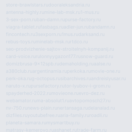
store-brawlstars.ru
dooraleksandria.ru
antenna-highly.ru
mine-lab-msk.ru
1-mus.ru
3-sex-porn.ru
ban-damn.ru
purse-factory.ru
viagra-tablet.ru
fasbags.ru
adler-jun.ru
bandamn.ru
fincontech.ru
3sexporn.ru
1mus.ru
darksand.ru
rebus-toys.ru
minelab-msk.ru
rtdco.ru
seo-prodvizhenie-sajtov-stroitelnyh-kompanij.ru
card-voice.ru
rulonnyygazon177.ru
snow-guard.ru
domizbrusa-9x12spb.ru
demaholding.ru
aalse.ru
a380club.ru
argentinamia.ru
perkoka.ru
movie-one.ru
perk-oka.ru
g-octopus.ru
sibarchives.ru
andreislyusar.ru
naruto-x.ru
pursefactory.ru
tor-lyubov-i-grom.ru
spayderhed-2022.ru
movieone.ru
evro-dez.ru
webamator.ru
ma-absolut1.ru
avtopomosch27.ru
nv-750.ru
news-plain.ru
nertansaga.ru
delanalad.ru
dizfiles.ru
youtubefree.ru
aria-family.ru
roadli.ru
planeta-samara.ru
mysmartbuy.ru
matrasy-kemerovo.ru
ashanet.ru
trade-farm.ru