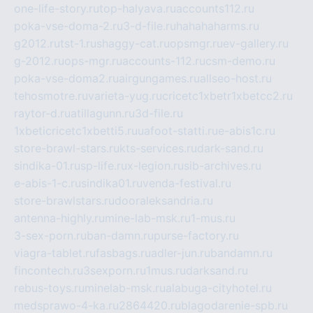
one-life-story.ru
top-halyava.ru
accounts112.ru
poka-vse-doma-2.ru
3-d-file.ru
hahahaharms.ru
g2012.ru
tst-1.ru
shaggy-cat.ru
opsmgr.ru
ev-gallery.ru
g-2012.ru
ops-mgr.ru
accounts-112.ru
csm-demo.ru
poka-vse-doma2.ru
airgungames.ru
allseo-host.ru
tehosmotre.ru
varieta-yug.ru
cricetc1xbetr1xbetcc2.ru
raytor-d.ru
atillagunn.ru
3d-file.ru
1xbeticricetc1xbetti5.ru
uafoot-statti.ru
e-abis1c.ru
store-brawl-stars.ru
kts-services.ru
dark-sand.ru
sindika-01.ru
sp-life.ru
x-legion.ru
sib-archives.ru
e-abis-1-c.ru
sindika01.ru
venda-festival.ru
store-brawlstars.ru
dooraleksandria.ru
antenna-highly.ru
mine-lab-msk.ru
1-mus.ru
3-sex-porn.ru
ban-damn.ru
purse-factory.ru
viagra-tablet.ru
fasbags.ru
adler-jun.ru
bandamn.ru
fincontech.ru
3sexporn.ru
1mus.ru
darksand.ru
rebus-toys.ru
minelab-msk.ru
alabuga-cityhotel.ru
medsprawo-4-ka.ru
2864420.ru
blagodarenie-spb.ru