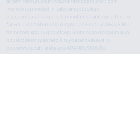
artem-news.ru
biserinca.ru
krasnodarkurort.com
imshowtv.ru
mebel-v-tule.ru
mobtopik.ru
pcsecurity.net.ru
tool-sib.ru
multimetrunit.ru
sp-tour.ru
fan-cs.ru
santeh-russia.ru
symbian9.net.ru
DSHAIR.RU
tmmotors.spb.ru
xjocuricopii.com
musavtomat.msk.ru
obustrojdom.ru
sovetcik.ru
ybaranovskaya.ru
ppknews.ru
cult-alshei.ru
JAPANRUSSIA.RU
proekciyamebel.ru
imper-finans.ru
rim.org.ru
glamourai.ru
brassminus.ru
zabor-pro.ru
ftn.pp.ru
dorogoe58.ru
laimengpacker.ru
kuzova-zapchasti.ru
sageerp.ru
taxodrom.ru
dsrazvitie.ru
hardcity.net.ru
ratinghomegames.ru
topservice25.ru
gubernyan.ru
gtglasslined.ru
ii4.ru
tssport.spb.ru
andorra24.com
blackwallstreet.ru
oboimos.ru
optim-doors.com.ru
ikuch.ru
nycr.org.ru
npa21.ru
vremya-ch.spb.ru
desert000.ru
ivtorgi.ru
ifiori.ru
catalog-statei.ru
dcv.org.ru
spetsmaster174.ru
ipkameryhiseeu.ru
dum26.ru
ruspol.spb.ru
fr-opendp.ru
kam-solnyshko.ru