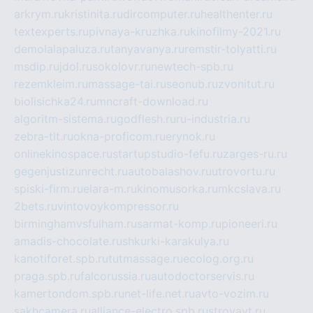
arkrym.ru
kristinita.ru
dircomputer.ru
healthenter.ru
textexperts.ru
pivnaya-kruzhka.ru
kinofilmy-2021.ru
demolalapaluza.ru
tanyavanya.ru
remstir-tolyatti.ru
msdip.ru
jdol.ru
sokolovr.ru
newtech-spb.ru
rezemkleim.ru
massage-tai.ru
seonub.ru
zvonitut.ru
biolisichka24.ru
mncraft-download.ru
algoritm-sistema.ru
godflesh.ru
ru-industria.ru
zebra-tlt.ru
okna-proficom.ru
erynok.ru
onlinekinospace.ru
startupstudio-fefu.ru
zarges-ru.ru
gegenjustizunrecht.ru
autobalashov.ru
utrovortu.ru
spiski-firm.ru
elara-m.ru
kinomusorka.ru
mkcslava.ru
2bets.ru
vintovoykompressor.ru
birminghamvsfulham.ru
sarmat-komp.ru
pioneeri.ru
amadis-chocolate.ru
shkurki-karakulya.ru
kanotiforet.spb.ru
tutmassage.ru
ecolog.org.ru
praga.spb.ru
falcorussia.ru
autodoctorservis.ru
kamertondom.spb.ru
net-life.net.ru
avto-vozim.ru
sakhcamera.ru
alliance-electro.spb.ru
stroyavt.ru