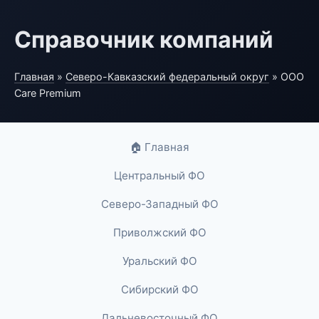
Справочник компаний
Главная
»
Северо-Кавказский федеральный округ
» ООО
Care Premium
🏠 Главная
Центральный ФО
Северо-Западный ФО
Приволжский ФО
Уральский ФО
Сибирский ФО
Дальневосточный ФО