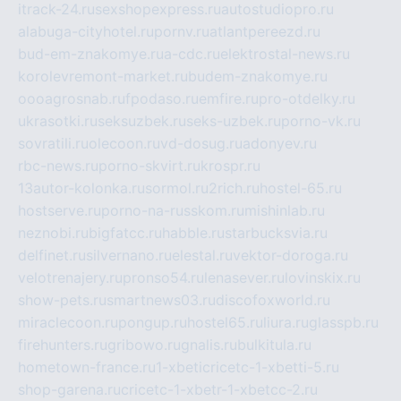
itrack-24.ru
sexshopexpress.ru
autostudiopro.ru
alabuga-cityhotel.ru
pornv.ru
atlantpereezd.ru
bud-em-znakomye.ru
a-cdc.ru
elektrostal-news.ru
korolevremont-market.ru
budem-znakomye.ru
oooagrosnab.ru
fpodaso.ru
emfire.ru
pro-otdelky.ru
ukrasotki.ru
seksuzbek.ru
seks-uzbek.ru
porno-vk.ru
sovratili.ru
olecoon.ru
vd-dosug.ru
adonyev.ru
rbc-news.ru
porno-skvirt.ru
krospr.ru
13autor-kolonka.ru
sormol.ru
2rich.ru
hostel-65.ru
hostserve.ru
porno-na-russkom.ru
mishinlab.ru
neznobi.ru
bigfatcc.ru
habble.ru
starbucksvia.ru
delfinet.ru
silvernano.ru
elestal.ru
vektor-doroga.ru
velotrenajery.ru
pronso54.ru
lenasever.ru
lovinskix.ru
show-pets.ru
smartnews03.ru
discofoxworld.ru
miraclecoon.ru
pongup.ru
hostel65.ru
liura.ru
glasspb.ru
firehunters.ru
gribowo.ru
gnalis.ru
bulkitula.ru
hometown-france.ru
1-xbeticricetc-1-xbetti-5.ru
shop-garena.ru
cricetc-1-xbetr-1-xbetcc-2.ru