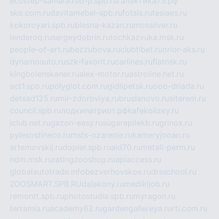
ecostep-samara.ru
d-p.spb.ru
галактика73.рф
sko.com.ru
davitamebel-spb.ru
fotsis.ru
tesiaes.ru
kokoroyari.spb.ru
blesna-kazan.ru
mossilver.ru
lenderoq.ru
sergeydobrin.ru
tochkazvuka.msk.ru
people-of-art.ru
bezzubova.ru
clubtibet.ru
orior-aks.ru
dynamoauto.ru
szk-favorit.ru
carlines.ru
flatnsk.ru
kingbolenskaner.ru
alex-motor.ru
astroline.net.ru
act1.spb.ru
polyglot.com.ru
gidlipetsk.ru
ooo-driada.ru
detsad125.ru
mir-zdoroviya.ru
bruslanovo.ru
siterem.ru
council.spb.ru
лодкипатриот.рф
kafekolizey.ru
iclub.net.ru
gazon-easy.ru
sugarepilekb.ru
grinox.ru
pylesostineco.ru
msts-ozarenie.ru
kameryjooan.ru
artemovskij.ru
dopler.spb.ru
aid70.ru
metall-perm.ru
ndm.msk.ru
ratingzooshop.ru
apiaccess.ru
globalautotrade.info
bezverhovskoe.ru
drsschool.ru
ZOOSMART.SPB.RU
dalakony.ru
medikijob.ru
remontt.spb.ru
photostudia.spb.ru
myragon.ru
terramia.ru
academy62.ru
gardengallereya.ru
rti.com.ru