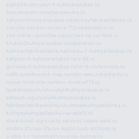
zajmy24.ru
tovudyi-4-kuhnyanazakaz.ru
brazzerscom.ru
medsprawo4ka.ru
xehyroo5kuhnyanazakaz.ru
fabrikayfabrikaefabrika.ru
vskrytie-zamkov-moskva-113.ru
biletnadom.ru
zed-online.ru
pimchax.ru
brazzers-hd.ru
z-host.ru
kitubeu2kuhnyanazakaz.ru
naperekate.ru
kuhnyaofabrikaufabrik.ru
kitubeu-2-kuhnyanazakaz.ru
xehyroo-5-kuhnyanazakaz.ru
cs-68.ru
guzywia-4-kuhnyanazakaz.ru
mir-tk.ru
vlknrussia.ru
cs68.ru
vladivostok-map.ru
video-seks.ru
bankaribi.ru
raszar.ru
vskrytie-zamkov-moskva113.ru
lipetsktelecom.ru
tovudyi4kuhnyanazakaz.ru
seksuzb.ru
guzywia4kuhnyanazakaz.ru
fabrikaofabrikaokuhny.ru
kuhnyaekuhnyaafabrika.ru
kuhnyaykuhnyayfabrika.ru
e-abis1c.ru
store-brawl-stars.ru
kts-services.ru
dark-sand.ru
sindika-01.ru
sp-life.ru
x-legion.ru
sib-archives.ru
e-abis-1-c.ru
sindika01.ru
venda-festival.ru