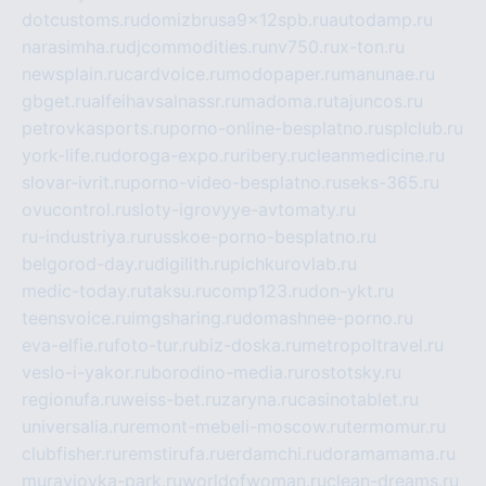
dotcustoms.ru
domizbrusa9x12spb.ru
autodamp.ru
narasimha.ru
djcommodities.ru
nv750.ru
x-ton.ru
newsplain.ru
cardvoice.ru
modopaper.ru
manunae.ru
gbget.ru
alfeihavsalnassr.ru
madoma.ru
tajuncos.ru
petrovkasports.ru
porno-online-besplatno.ru
splclub.ru
york-life.ru
doroga-expo.ru
ribery.ru
cleanmedicine.ru
slovar-ivrit.ru
porno-video-besplatno.ru
seks-365.ru
ovucontrol.ru
sloty-igrovyye-avtomaty.ru
ru-industriya.ru
russkoe-porno-besplatno.ru
belgorod-day.ru
digilith.ru
pichkurovlab.ru
medic-today.ru
taksu.ru
comp123.ru
don-ykt.ru
teensvoice.ru
imgsharing.ru
domashnee-porno.ru
eva-elfie.ru
foto-tur.ru
biz-doska.ru
metropoltravel.ru
veslo-i-yakor.ru
borodino-media.ru
rostotsky.ru
regionufa.ru
weiss-bet.ru
zaryna.ru
casinotablet.ru
universalia.ru
remont-mebeli-moscow.ru
termomur.ru
clubfisher.ru
remstirufa.ru
erdamchi.ru
doramamama.ru
muraviovka-park.ru
worldofwoman.ru
clean-dreams.ru