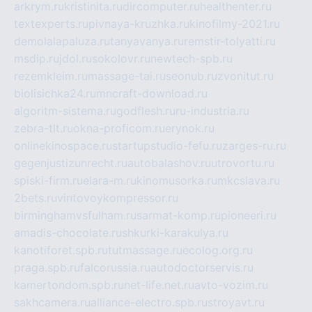
arkrym.ru
kristinita.ru
dircomputer.ru
healthenter.ru
textexperts.ru
pivnaya-kruzhka.ru
kinofilmy-2021.ru
demolalapaluza.ru
tanyavanya.ru
remstir-tolyatti.ru
msdip.ru
jdol.ru
sokolovr.ru
newtech-spb.ru
rezemkleim.ru
massage-tai.ru
seonub.ru
zvonitut.ru
biolisichka24.ru
mncraft-download.ru
algoritm-sistema.ru
godflesh.ru
ru-industria.ru
zebra-tlt.ru
okna-proficom.ru
erynok.ru
onlinekinospace.ru
startupstudio-fefu.ru
zarges-ru.ru
gegenjustizunrecht.ru
autobalashov.ru
utrovortu.ru
spiski-firm.ru
elara-m.ru
kinomusorka.ru
mkcslava.ru
2bets.ru
vintovoykompressor.ru
birminghamvsfulham.ru
sarmat-komp.ru
pioneeri.ru
amadis-chocolate.ru
shkurki-karakulya.ru
kanotiforet.spb.ru
tutmassage.ru
ecolog.org.ru
praga.spb.ru
falcorussia.ru
autodoctorservis.ru
kamertondom.spb.ru
net-life.net.ru
avto-vozim.ru
sakhcamera.ru
alliance-electro.spb.ru
stroyavt.ru