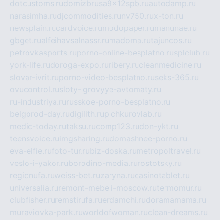
dotcustoms.ru
domizbrusa9x12spb.ru
autodamp.ru
narasimha.ru
djcommodities.ru
nv750.ru
x-ton.ru
newsplain.ru
cardvoice.ru
modopaper.ru
manunae.ru
gbget.ru
alfeihavsalnassr.ru
madoma.ru
tajuncos.ru
petrovkasports.ru
porno-online-besplatno.ru
splclub.ru
york-life.ru
doroga-expo.ru
ribery.ru
cleanmedicine.ru
slovar-ivrit.ru
porno-video-besplatno.ru
seks-365.ru
ovucontrol.ru
sloty-igrovyye-avtomaty.ru
ru-industriya.ru
russkoe-porno-besplatno.ru
belgorod-day.ru
digilith.ru
pichkurovlab.ru
medic-today.ru
taksu.ru
comp123.ru
don-ykt.ru
teensvoice.ru
imgsharing.ru
domashnee-porno.ru
eva-elfie.ru
foto-tur.ru
biz-doska.ru
metropoltravel.ru
veslo-i-yakor.ru
borodino-media.ru
rostotsky.ru
regionufa.ru
weiss-bet.ru
zaryna.ru
casinotablet.ru
universalia.ru
remont-mebeli-moscow.ru
termomur.ru
clubfisher.ru
remstirufa.ru
erdamchi.ru
doramamama.ru
muraviovka-park.ru
worldofwoman.ru
clean-dreams.ru