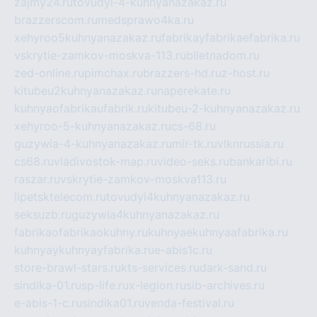
zajmy24.ru
tovudyi-4-kuhnyanazakaz.ru
brazzerscom.ru
medsprawo4ka.ru
xehyroo5kuhnyanazakaz.ru
fabrikayfabrikaefabrika.ru
vskrytie-zamkov-moskva-113.ru
biletnadom.ru
zed-online.ru
pimchax.ru
brazzers-hd.ru
z-host.ru
kitubeu2kuhnyanazakaz.ru
naperekate.ru
kuhnyaofabrikaufabrik.ru
kitubeu-2-kuhnyanazakaz.ru
xehyroo-5-kuhnyanazakaz.ru
cs-68.ru
guzywia-4-kuhnyanazakaz.ru
mir-tk.ru
vlknrussia.ru
cs68.ru
vladivostok-map.ru
video-seks.ru
bankaribi.ru
raszar.ru
vskrytie-zamkov-moskva113.ru
lipetsktelecom.ru
tovudyi4kuhnyanazakaz.ru
seksuzb.ru
guzywia4kuhnyanazakaz.ru
fabrikaofabrikaokuhny.ru
kuhnyaekuhnyaafabrika.ru
kuhnyaykuhnyayfabrika.ru
e-abis1c.ru
store-brawl-stars.ru
kts-services.ru
dark-sand.ru
sindika-01.ru
sp-life.ru
x-legion.ru
sib-archives.ru
e-abis-1-c.ru
sindika01.ru
venda-festival.ru