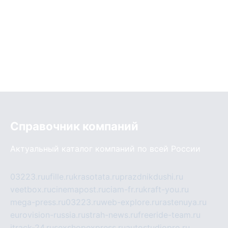
Справочник компаний
Актуальный каталог компаний по всей России
03223.ru
ufille.ru
krasotata.ru
prazdnikdushi.ru
veetbox.ru
cinemapost.ru
ciam-fr.ru
kraft-you.ru
mega-press.ru
03223.ru
web-explore.ru
rastenuya.ru
eurovision-russia.ru
strah-news.ru
freeride-team.ru
itrack-24.ru
sexshopexpress.ru
autostudiopro.ru