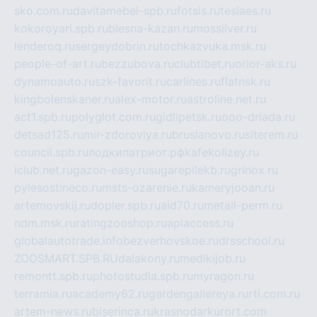
sko.com.ru
davitamebel-spb.ru
fotsis.ru
tesiaes.ru
kokoroyari.spb.ru
blesna-kazan.ru
mossilver.ru
lenderoq.ru
sergeydobrin.ru
tochkazvuka.msk.ru
people-of-art.ru
bezzubova.ru
clubtibet.ru
orior-aks.ru
dynamoauto.ru
szk-favorit.ru
carlines.ru
flatnsk.ru
kingbolenskaner.ru
alex-motor.ru
astroline.net.ru
act1.spb.ru
polyglot.com.ru
gidlipetsk.ru
ooo-driada.ru
detsad125.ru
mir-zdoroviya.ru
bruslanovo.ru
siterem.ru
council.spb.ru
лодкипатриот.рф
kafekolizey.ru
iclub.net.ru
gazon-easy.ru
sugarepilekb.ru
grinox.ru
pylesostineco.ru
msts-ozarenie.ru
kameryjooan.ru
artemovskij.ru
dopler.spb.ru
aid70.ru
metall-perm.ru
ndm.msk.ru
ratingzooshop.ru
apiaccess.ru
globalautotrade.info
bezverhovskoe.ru
drsschool.ru
ZOOSMART.SPB.RU
dalakony.ru
medikijob.ru
remontt.spb.ru
photostudia.spb.ru
myragon.ru
terramia.ru
academy62.ru
gardengallereya.ru
rti.com.ru
artem-news.ru
biserinca.ru
krasnodarkurort.com