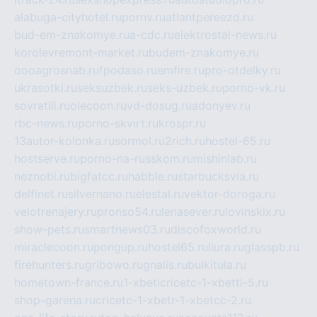
alabuga-cityhotel.ru
pornv.ru
atlantpereezd.ru
bud-em-znakomye.ru
a-cdc.ru
elektrostal-news.ru
korolevremont-market.ru
budem-znakomye.ru
oooagrosnab.ru
fpodaso.ru
emfire.ru
pro-otdelky.ru
ukrasotki.ru
seksuzbek.ru
seks-uzbek.ru
porno-vk.ru
sovratili.ru
olecoon.ru
vd-dosug.ru
adonyev.ru
rbc-news.ru
porno-skvirt.ru
krospr.ru
13autor-kolonka.ru
sormol.ru
2rich.ru
hostel-65.ru
hostserve.ru
porno-na-russkom.ru
mishinlab.ru
neznobi.ru
bigfatcc.ru
habble.ru
starbucksvia.ru
delfinet.ru
silvernano.ru
elestal.ru
vektor-doroga.ru
velotrenajery.ru
pronso54.ru
lenasever.ru
lovinskix.ru
show-pets.ru
smartnews03.ru
discofoxworld.ru
miraclecoon.ru
pongup.ru
hostel65.ru
liura.ru
glasspb.ru
firehunters.ru
gribowo.ru
gnalis.ru
bulkitula.ru
hometown-france.ru
1-xbeticricetc-1-xbetti-5.ru
shop-garena.ru
cricetc-1-xbetr-1-xbetcc-2.ru