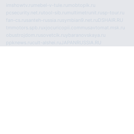
imshowtv.ru
mebel-v-tule.ru
mobtopik.ru
pcsecurity.net.ru
tool-sib.ru
multimetrunit.ru
sp-tour.ru
fan-cs.ru
santeh-russia.ru
symbian9.net.ru
DSHAIR.RU
tmmotors.spb.ru
xjocuricopii.com
musavtomat.msk.ru
obustrojdom.ru
sovetcik.ru
ybaranovskaya.ru
ppknews.ru
cult-alshei.ru
JAPANRUSSIA.RU
proekciyamebel.ru
imper-finans.ru
rim.org.ru
glamourai.ru
brassminus.ru
zabor-pro.ru
ftn.pp.ru
dorogoe58.ru
laimengpacker.ru
kuzova-zapchasti.ru
sageerp.ru
taxodrom.ru
dsrazvitie.ru
hardcity.net.ru
ratinghomegames.ru
topservice25.ru
gubernyan.ru
gtglasslined.ru
ii4.ru
tssport.spb.ru
andorra24.com
blackwallstreet.ru
oboimos.ru
optim-doors.com.ru
ikuch.ru
nycr.org.ru
npa21.ru
vremya-ch.spb.ru
desert000.ru
ivtorgi.ru
ifiori.ru
catalog-statei.ru
dcv.org.ru
spetsmaster174.ru
ipkameryhiseeu.ru
dum26.ru
ruspol.spb.ru
fr-opendp.ru
kam-solnyshko.ru
cheyenne-arapaho.ru
sevzapmetal.spb.ru