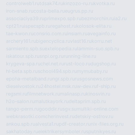
controlweb1.ru
tdsak74.ru
kinzozo-ru.ru
kvotka.ru
iron-snab.ru
costa-bella.ru
eugrus.pp.ru
associaciya39.ru
primexpo.spb.ru
bezmorchin.ru
ia2.ru
cpt21.ru
ispecspb.ru
regahost.ru
kolosok-elita.ru
tae-kwon.ru
consrio.com.ru
insiam.ru
avegainfo.ru
archery161.ru
bigencyclica.ru
vlast16.ru
korru.net
sarmiento.spb.su
extelopedia.ru
lammin-suo.spb.ru
iskatour.spb.ru
snpi.org.ru
running-line.ru
krygeva-spa.ru
chel.net.ru
rust-loco.ru
dugshop.ru
hl-beta.spb.ru
school494.spb.ru
mymubaby.ru
epoha-metalband.ru
ngr.spb.ru
rusgosnews.com
dieselvostok.ru
24hostel.msk.ru
w-dev.ru
f-ship.ru
regsmi.ru
filmnetwork.ru
malinasp.ru
kinosvin.ru
h2o-salon.ru
malutkayork.ru
deltaprim.spb.ru
tango-perm.ru
gooddir.ru
sgv.su
multiki-online.com
webkrasotki.com
cherinvest.ru
detskiy-ostrov.ru
ankou.spb.ru
alvesta1.ru
pdf-creator.ru
nix-files.org.ru
sakhatoday.ru
elektrikersymboler.ru
sputnikyes.ru