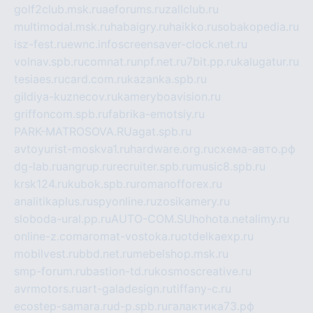
golf2club.msk.ru
aeforums.ru
zallclub.ru
multimodal.msk.ru
habaigry.ru
haikko.ru
sobakopedia.ru
isz-fest.ru
ewnc.info
screensaver-clock.net.ru
volnav.spb.ru
comnat.ru
npf.net.ru
7bit.pp.ru
kalugatur.ru
tesiaes.ru
card.com.ru
kazanka.spb.ru
gildiya-kuznecov.ru
kameryboavision.ru
griffoncom.spb.ru
fabrika-emotsiy.ru
PARK-MATROSOVA.RU
agat.spb.ru
avtoyurist-moskva1.ru
hardware.org.ru
схема-авто.рф
dg-lab.ru
angrup.ru
recruiter.spb.ru
music8.spb.ru
krsk124.ru
kubok.spb.ru
romanofforex.ru
analitikaplus.ru
spyonline.ru
zosikamery.ru
sloboda-ural.pp.ru
AUTO-COM.SU
hohota.net
alimy.ru
online-z.com
aromat-vostoka.ru
otdelkaexp.ru
mobilvest.ru
bbd.net.ru
mebelshop.msk.ru
smp-forum.ru
bastion-td.ru
kosmoscreative.ru
avrmotors.ru
art-galadesign.ru
tiffany-c.ru
ecostep-samara.ru
d-p.spb.ru
галактика73.рф