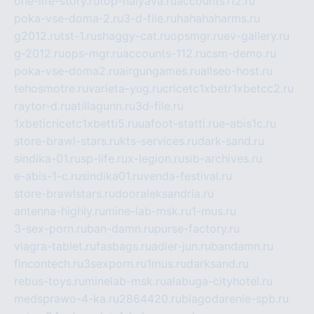
one-life-story.ru
top-halyava.ru
accounts112.ru
poka-vse-doma-2.ru
3-d-file.ru
hahahaharms.ru
g2012.ru
tst-1.ru
shaggy-cat.ru
opsmgr.ru
ev-gallery.ru
g-2012.ru
ops-mgr.ru
accounts-112.ru
csm-demo.ru
poka-vse-doma2.ru
airgungames.ru
allseo-host.ru
tehosmotre.ru
varieta-yug.ru
cricetc1xbetr1xbetcc2.ru
raytor-d.ru
atillagunn.ru
3d-file.ru
1xbeticricetc1xbetti5.ru
uafoot-statti.ru
e-abis1c.ru
store-brawl-stars.ru
kts-services.ru
dark-sand.ru
sindika-01.ru
sp-life.ru
x-legion.ru
sib-archives.ru
e-abis-1-c.ru
sindika01.ru
venda-festival.ru
store-brawlstars.ru
dooraleksandria.ru
antenna-highly.ru
mine-lab-msk.ru
1-mus.ru
3-sex-porn.ru
ban-damn.ru
purse-factory.ru
viagra-tablet.ru
fasbags.ru
adler-jun.ru
bandamn.ru
fincontech.ru
3sexporn.ru
1mus.ru
darksand.ru
rebus-toys.ru
minelab-msk.ru
alabuga-cityhotel.ru
medsprawo-4-ka.ru
2864420.ru
blagodarenie-spb.ru