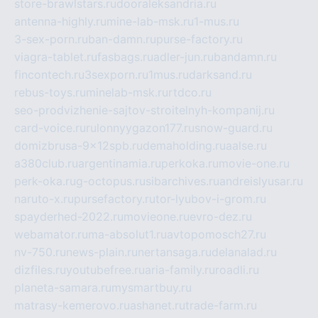
store-brawlstars.ru
dooraleksandria.ru
antenna-highly.ru
mine-lab-msk.ru
1-mus.ru
3-sex-porn.ru
ban-damn.ru
purse-factory.ru
viagra-tablet.ru
fasbags.ru
adler-jun.ru
bandamn.ru
fincontech.ru
3sexporn.ru
1mus.ru
darksand.ru
rebus-toys.ru
minelab-msk.ru
rtdco.ru
seo-prodvizhenie-sajtov-stroitelnyh-kompanij.ru
card-voice.ru
rulonnyygazon177.ru
snow-guard.ru
domizbrusa-9x12spb.ru
demaholding.ru
aalse.ru
a380club.ru
argentinamia.ru
perkoka.ru
movie-one.ru
perk-oka.ru
g-octopus.ru
sibarchives.ru
andreislyusar.ru
naruto-x.ru
pursefactory.ru
tor-lyubov-i-grom.ru
spayderhed-2022.ru
movieone.ru
evro-dez.ru
webamator.ru
ma-absolut1.ru
avtopomosch27.ru
nv-750.ru
news-plain.ru
nertansaga.ru
delanalad.ru
dizfiles.ru
youtubefree.ru
aria-family.ru
roadli.ru
planeta-samara.ru
mysmartbuy.ru
matrasy-kemerovo.ru
ashanet.ru
trade-farm.ru