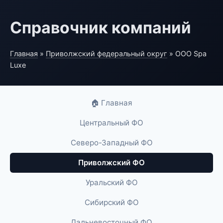
Справочник компаний
Главная
»
Приволжский федеральный округ
» ООО Spa
Luxe
🏠 Главная
Центральный ФО
Северо-Западный ФО
Приволжский ФО
Уральский ФО
Сибирский ФО
Дальневосточный ФО