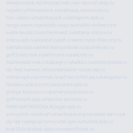
dieselvostok.ru
24hostel.msk.ru
w-dev.ru
f-ship.ru
regsmi.ru
filmnetwork.ru
malinasp.ru
kinosvin.ru
h2o-salon.ru
malutkayork.ru
deltaprim.spb.ru
tango-perm.ru
gooddir.ru
sgv.su
multiki-online.com
webkrasotki.com
cherinvest.ru
detskiy-ostrov.ru
ankou.spb.ru
alvesta1.ru
pdf-creator.ru
nix-files.org.ru
sakhatoday.ru
elektrikersymboler.ru
sputnikyes.ru
golf2club.msk.ru
aeforums.ru
zallclub.ru
multimodal.msk.ru
habaigry.ru
haikko.ru
sobakopedia.ru
isz-fest.ru
ewnc.info
screensaver-clock.net.ru
volnav.spb.ru
comnat.ru
npf.net.ru
7bit.pp.ru
kalugatur.ru
tesiaes.ru
card.com.ru
kazanka.spb.ru
gildiya-kuznecov.ru
kameryboavision.ru
griffoncom.spb.ru
fabrika-emotsiy.ru
PARK-MATROSOVA.RU
agat.spb.ru
avtoyurist-moskva1.ru
hardware.org.ru
схема-авто.рф
dg-lab.ru
angrup.ru
recruiter.spb.ru
music8.spb.ru
krsk124.ru
kubok.spb.ru
romanofforex.ru