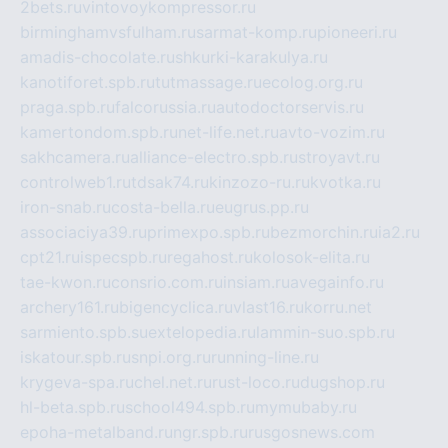
2bets.ru
vintovoykompressor.ru
birminghamvsfulham.ru
sarmat-komp.ru
pioneeri.ru
amadis-chocolate.ru
shkurki-karakulya.ru
kanotiforet.spb.ru
tutmassage.ru
ecolog.org.ru
praga.spb.ru
falcorussia.ru
autodoctorservis.ru
kamertondom.spb.ru
net-life.net.ru
avto-vozim.ru
sakhcamera.ru
alliance-electro.spb.ru
stroyavt.ru
controlweb1.ru
tdsak74.ru
kinzozo-ru.ru
kvotka.ru
iron-snab.ru
costa-bella.ru
eugrus.pp.ru
associaciya39.ru
primexpo.spb.ru
bezmorchin.ru
ia2.ru
cpt21.ru
ispecspb.ru
regahost.ru
kolosok-elita.ru
tae-kwon.ru
consrio.com.ru
insiam.ru
avegainfo.ru
archery161.ru
bigencyclica.ru
vlast16.ru
korru.net
sarmiento.spb.su
extelopedia.ru
lammin-suo.spb.ru
iskatour.spb.ru
snpi.org.ru
running-line.ru
krygeva-spa.ru
chel.net.ru
rust-loco.ru
dugshop.ru
hl-beta.spb.ru
school494.spb.ru
mymubaby.ru
epoha-metalband.ru
ngr.spb.ru
rusgosnews.com