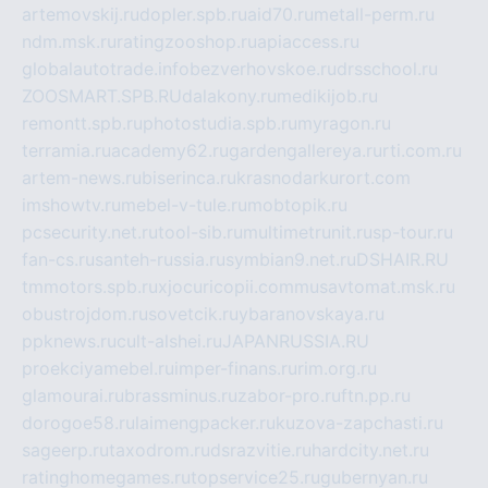
artemovskij.ru
dopler.spb.ru
aid70.ru
metall-perm.ru
ndm.msk.ru
ratingzooshop.ru
apiaccess.ru
globalautotrade.info
bezverhovskoe.ru
drsschool.ru
ZOOSMART.SPB.RU
dalakony.ru
medikijob.ru
remontt.spb.ru
photostudia.spb.ru
myragon.ru
terramia.ru
academy62.ru
gardengallereya.ru
rti.com.ru
artem-news.ru
biserinca.ru
krasnodarkurort.com
imshowtv.ru
mebel-v-tule.ru
mobtopik.ru
pcsecurity.net.ru
tool-sib.ru
multimetrunit.ru
sp-tour.ru
fan-cs.ru
santeh-russia.ru
symbian9.net.ru
DSHAIR.RU
tmmotors.spb.ru
xjocuricopii.com
musavtomat.msk.ru
obustrojdom.ru
sovetcik.ru
ybaranovskaya.ru
ppknews.ru
cult-alshei.ru
JAPANRUSSIA.RU
proekciyamebel.ru
imper-finans.ru
rim.org.ru
glamourai.ru
brassminus.ru
zabor-pro.ru
ftn.pp.ru
dorogoe58.ru
laimengpacker.ru
kuzova-zapchasti.ru
sageerp.ru
taxodrom.ru
dsrazvitie.ru
hardcity.net.ru
ratinghomegames.ru
topservice25.ru
gubernyan.ru