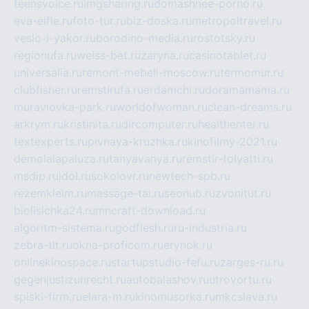
teensvoice.ru
imgsharing.ru
domashnee-porno.ru
eva-elfie.ru
foto-tur.ru
biz-doska.ru
metropoltravel.ru
veslo-i-yakor.ru
borodino-media.ru
rostotsky.ru
regionufa.ru
weiss-bet.ru
zaryna.ru
casinotablet.ru
universalia.ru
remont-mebeli-moscow.ru
termomur.ru
clubfisher.ru
remstirufa.ru
erdamchi.ru
doramamama.ru
muraviovka-park.ru
worldofwoman.ru
clean-dreams.ru
arkrym.ru
kristinita.ru
dircomputer.ru
healthenter.ru
textexperts.ru
pivnaya-kruzhka.ru
kinofilmy-2021.ru
demolalapaluza.ru
tanyavanya.ru
remstir-tolyatti.ru
msdip.ru
jdol.ru
sokolovr.ru
newtech-spb.ru
rezemkleim.ru
massage-tai.ru
seonub.ru
zvonitut.ru
biolisichka24.ru
mncraft-download.ru
algoritm-sistema.ru
godflesh.ru
ru-industria.ru
zebra-tlt.ru
okna-proficom.ru
erynok.ru
onlinekinospace.ru
startupstudio-fefu.ru
zarges-ru.ru
gegenjustizunrecht.ru
autobalashov.ru
utrovortu.ru
spiski-firm.ru
elara-m.ru
kinomusorka.ru
mkcslava.ru