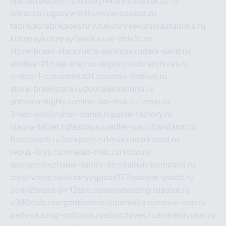
lipetsktelecom.ru
tovudyi4kuhnyanazakaz.ru
seksuzb.ru
guzywia4kuhnyanazakaz.ru
fabrikaofabrikaokuhny.ru
kuhnyaekuhnyaafabrika.ru
kuhnyaykuhnyayfabrika.ru
e-abis1c.ru
store-brawl-stars.ru
kts-services.ru
dark-sand.ru
sindika-01.ru
sp-life.ru
x-legion.ru
sib-archives.ru
e-abis-1-c.ru
sindika01.ru
venda-festival.ru
store-brawlstars.ru
dooraleksandria.ru
antenna-highly.ru
mine-lab-msk.ru
1-mus.ru
3-sex-porn.ru
ban-damn.ru
purse-factory.ru
viagra-tablet.ru
fasbags.ru
adler-jun.ru
bandamn.ru
fincontech.ru
3sexporn.ru
1mus.ru
darksand.ru
rebus-toys.ru
minelab-msk.ru
rtdco.ru
seo-prodvizhenie-sajtov-stroitelnyh-kompanij.ru
card-voice.ru
rulonnyygazon177.ru
snow-guard.ru
domizbrusa-9x12spb.ru
demaholding.ru
aalse.ru
a380club.ru
argentinamia.ru
perkoka.ru
movie-one.ru
perk-oka.ru
g-octopus.ru
sibarchives.ru
andreislyusar.ru