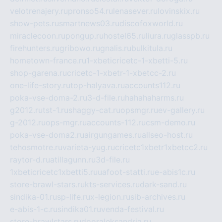
velotrenajery.ru
pronso54.ru
lenasever.ru
lovinskix.ru
show-pets.ru
smartnews03.ru
discofoxworld.ru
miraclecoon.ru
pongup.ru
hostel65.ru
liura.ru
glasspb.ru
firehunters.ru
gribowo.ru
gnalis.ru
bulkitula.ru
hometown-france.ru
1-xbeticricetc-1-xbetti-5.ru
shop-garena.ru
cricetc-1-xbetr-1-xbetcc-2.ru
one-life-story.ru
top-halyava.ru
accounts112.ru
poka-vse-doma-2.ru
3-d-file.ru
hahahaharms.ru
g2012.ru
tst-1.ru
shaggy-cat.ru
opsmgr.ru
ev-gallery.ru
g-2012.ru
ops-mgr.ru
accounts-112.ru
csm-demo.ru
poka-vse-doma2.ru
airgungames.ru
allseo-host.ru
tehosmotre.ru
varieta-yug.ru
cricetc1xbetr1xbetcc2.ru
raytor-d.ru
atillagunn.ru
3d-file.ru
1xbeticricetc1xbetti5.ru
uafoot-statti.ru
e-abis1c.ru
store-brawl-stars.ru
kts-services.ru
dark-sand.ru
sindika-01.ru
sp-life.ru
x-legion.ru
sib-archives.ru
e-abis-1-c.ru
sindika01.ru
venda-festival.ru
store-brawlstars.ru
dooraleksandria.ru