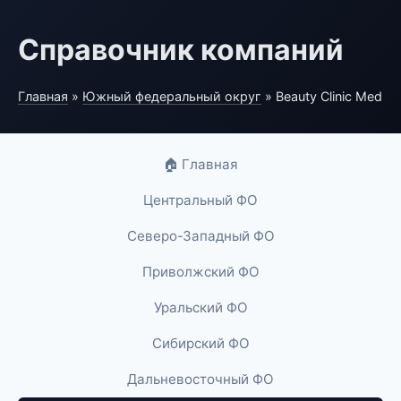
Справочник компаний
Главная
»
Южный федеральный округ
» Beauty Clinic Med
🏠 Главная
Центральный ФО
Северо-Западный ФО
Приволжский ФО
Уральский ФО
Сибирский ФО
Дальневосточный ФО