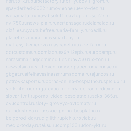
naruto-x.ru
pursefactory.ru
tor-lyubov-i-grom.ru
spayderhed-2022.ru
movieone.ru
evro-dez.ru
webamator.ru
ma-absolut1.ru
avtopomosch27.ru
nv-750.ru
news-plain.ru
nertansaga.ru
delanalad.ru
dizfiles.ru
youtubefree.ru
aria-family.ru
roadli.ru
planeta-samara.ru
mysmartbuy.ru
matrasy-kemerovo.ru
ashanet.ru
trade-farm.ru
dotcustoms.ru
domizbrusa9x12spb.ru
autodamp.ru
narasimha.ru
djcommodities.ru
nv750.ru
x-ton.ru
newsplain.ru
cardvoice.ru
modopaper.ru
manunae.ru
gbget.ru
alfeihavsalnassr.ru
madoma.ru
tajuncos.ru
petrovkasports.ru
porno-online-besplatno.ru
splclub.ru
york-life.ru
doroga-expo.ru
ribery.ru
cleanmedicine.ru
slovar-ivrit.ru
porno-video-besplatno.ru
seks-365.ru
ovucontrol.ru
sloty-igrovyye-avtomaty.ru
ru-industriya.ru
russkoe-porno-besplatno.ru
belgorod-day.ru
digilith.ru
pichkurovlab.ru
medic-today.ru
taksu.ru
comp123.ru
don-ykt.ru