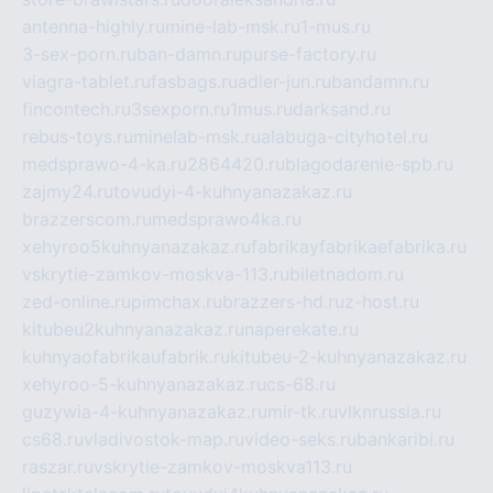
antenna-highly.ru
mine-lab-msk.ru
1-mus.ru
3-sex-porn.ru
ban-damn.ru
purse-factory.ru
viagra-tablet.ru
fasbags.ru
adler-jun.ru
bandamn.ru
fincontech.ru
3sexporn.ru
1mus.ru
darksand.ru
rebus-toys.ru
minelab-msk.ru
alabuga-cityhotel.ru
medsprawo-4-ka.ru
2864420.ru
blagodarenie-spb.ru
zajmy24.ru
tovudyi-4-kuhnyanazakaz.ru
brazzerscom.ru
medsprawo4ka.ru
xehyroo5kuhnyanazakaz.ru
fabrikayfabrikaefabrika.ru
vskrytie-zamkov-moskva-113.ru
biletnadom.ru
zed-online.ru
pimchax.ru
brazzers-hd.ru
z-host.ru
kitubeu2kuhnyanazakaz.ru
naperekate.ru
kuhnyaofabrikaufabrik.ru
kitubeu-2-kuhnyanazakaz.ru
xehyroo-5-kuhnyanazakaz.ru
cs-68.ru
guzywia-4-kuhnyanazakaz.ru
mir-tk.ru
vlknrussia.ru
cs68.ru
vladivostok-map.ru
video-seks.ru
bankaribi.ru
raszar.ru
vskrytie-zamkov-moskva113.ru