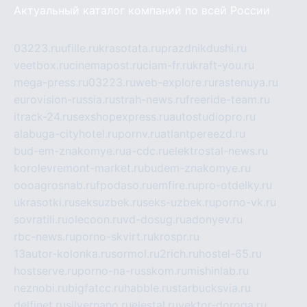
Актуальный каталог компаний по всей России
03223.ru
ufille.ru
krasotata.ru
prazdnikdushi.ru
veetbox.ru
cinemapost.ru
ciam-fr.ru
kraft-you.ru
mega-press.ru
03223.ru
web-explore.ru
rastenuya.ru
eurovision-russia.ru
strah-news.ru
freeride-team.ru
itrack-24.ru
sexshopexpress.ru
autostudiopro.ru
alabuga-cityhotel.ru
pornv.ru
atlantpereezd.ru
bud-em-znakomye.ru
a-cdc.ru
elektrostal-news.ru
korolevremont-market.ru
budem-znakomye.ru
oooagrosnab.ru
fpodaso.ru
emfire.ru
pro-otdelky.ru
ukrasotki.ru
seksuzbek.ru
seks-uzbek.ru
porno-vk.ru
sovratili.ru
olecoon.ru
vd-dosug.ru
adonyev.ru
rbc-news.ru
porno-skvirt.ru
krospr.ru
13autor-kolonka.ru
sormol.ru
2rich.ru
hostel-65.ru
hostserve.ru
porno-na-russkom.ru
mishinlab.ru
neznobi.ru
bigfatcc.ru
habble.ru
starbucksvia.ru
delfinet.ru
silvernano.ru
elestal.ru
vektor-doroga.ru