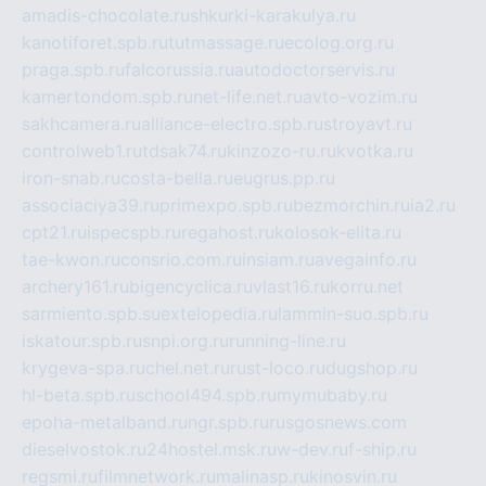
amadis-chocolate.ru
shkurki-karakulya.ru
kanotiforet.spb.ru
tutmassage.ru
ecolog.org.ru
praga.spb.ru
falcorussia.ru
autodoctorservis.ru
kamertondom.spb.ru
net-life.net.ru
avto-vozim.ru
sakhcamera.ru
alliance-electro.spb.ru
stroyavt.ru
controlweb1.ru
tdsak74.ru
kinzozo-ru.ru
kvotka.ru
iron-snab.ru
costa-bella.ru
eugrus.pp.ru
associaciya39.ru
primexpo.spb.ru
bezmorchin.ru
ia2.ru
cpt21.ru
ispecspb.ru
regahost.ru
kolosok-elita.ru
tae-kwon.ru
consrio.com.ru
insiam.ru
avegainfo.ru
archery161.ru
bigencyclica.ru
vlast16.ru
korru.net
sarmiento.spb.su
extelopedia.ru
lammin-suo.spb.ru
iskatour.spb.ru
snpi.org.ru
running-line.ru
krygeva-spa.ru
chel.net.ru
rust-loco.ru
dugshop.ru
hl-beta.spb.ru
school494.spb.ru
mymubaby.ru
epoha-metalband.ru
ngr.spb.ru
rusgosnews.com
dieselvostok.ru
24hostel.msk.ru
w-dev.ru
f-ship.ru
regsmi.ru
filmnetwork.ru
malinasp.ru
kinosvin.ru