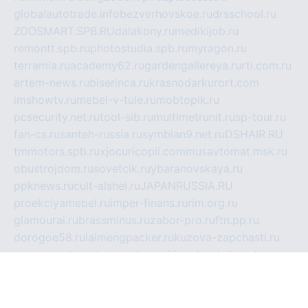
globalautotrade.info
bezverhovskoe.ru
drsschool.ru
ZOOSMART.SPB.RU
dalakony.ru
medikijob.ru
remontt.spb.ru
photostudia.spb.ru
myragon.ru
terramia.ru
academy62.ru
gardengallereya.ru
rti.com.ru
artem-news.ru
biserinca.ru
krasnodarkurort.com
imshowtv.ru
mebel-v-tule.ru
mobtopik.ru
pcsecurity.net.ru
tool-sib.ru
multimetrunit.ru
sp-tour.ru
fan-cs.ru
santeh-russia.ru
symbian9.net.ru
DSHAIR.RU
tmmotors.spb.ru
xjocuricopii.com
musavtomat.msk.ru
obustrojdom.ru
sovetcik.ru
ybaranovskaya.ru
ppknews.ru
cult-alshei.ru
JAPANRUSSIA.RU
proekciyamebel.ru
imper-finans.ru
rim.org.ru
glamourai.ru
brassminus.ru
zabor-pro.ru
ftn.pp.ru
dorogoe58.ru
laimengpacker.ru
kuzova-zapchasti.ru
sageerp.ru
taxodrom.ru
dsrazvitie.ru
hardcity.net.ru
ratinghomegames.ru
topservice25.ru
gubernyan.ru
gtglasslined.ru
ii4.ru
tssport.spb.ru
andorra24.com
blackwallstreet.ru
oboimos.ru
optim-doors.com.ru