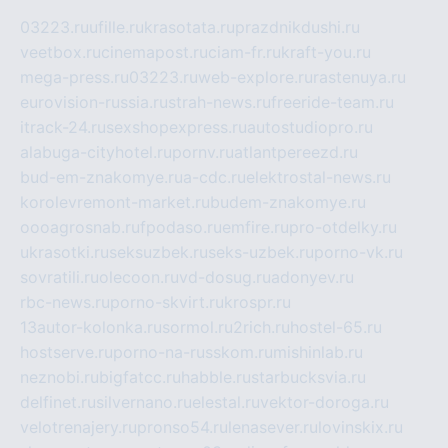
03223.ru
ufille.ru
krasotata.ru
prazdnikdushi.ru
veetbox.ru
cinemapost.ru
ciam-fr.ru
kraft-you.ru
mega-press.ru
03223.ru
web-explore.ru
rastenuya.ru
eurovision-russia.ru
strah-news.ru
freeride-team.ru
itrack-24.ru
sexshopexpress.ru
autostudiopro.ru
alabuga-cityhotel.ru
pornv.ru
atlantpereezd.ru
bud-em-znakomye.ru
a-cdc.ru
elektrostal-news.ru
korolevremont-market.ru
budem-znakomye.ru
oooagrosnab.ru
fpodaso.ru
emfire.ru
pro-otdelky.ru
ukrasotki.ru
seksuzbek.ru
seks-uzbek.ru
porno-vk.ru
sovratili.ru
olecoon.ru
vd-dosug.ru
adonyev.ru
rbc-news.ru
porno-skvirt.ru
krospr.ru
13autor-kolonka.ru
sormol.ru
2rich.ru
hostel-65.ru
hostserve.ru
porno-na-russkom.ru
mishinlab.ru
neznobi.ru
bigfatcc.ru
habble.ru
starbucksvia.ru
delfinet.ru
silvernano.ru
elestal.ru
vektor-doroga.ru
velotrenajery.ru
pronso54.ru
lenasever.ru
lovinskix.ru