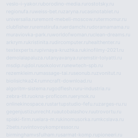
veslo-i-yakor.ru
borodino-media.ru
rostotsky.ru
regionufa.ru
weiss-bet.ru
zaryna.ru
casinotablet.ru
universalia.ru
remont-mebeli-moscow.ru
termomur.ru
clubfisher.ru
remstirufa.ru
erdamchi.ru
doramamama.ru
muraviovka-park.ru
worldofwoman.ru
clean-dreams.ru
arkrym.ru
kristinita.ru
dircomputer.ru
healthenter.ru
textexperts.ru
pivnaya-kruzhka.ru
kinofilmy-2021.ru
demolalapaluza.ru
tanyavanya.ru
remstir-tolyatti.ru
msdip.ru
jdol.ru
sokolovr.ru
newtech-spb.ru
rezemkleim.ru
massage-tai.ru
seonub.ru
zvonitut.ru
biolisichka24.ru
mncraft-download.ru
algoritm-sistema.ru
godflesh.ru
ru-industria.ru
zebra-tlt.ru
okna-proficom.ru
erynok.ru
onlinekinospace.ru
startupstudio-fefu.ru
zarges-ru.ru
gegenjustizunrecht.ru
autobalashov.ru
utrovortu.ru
spiski-firm.ru
elara-m.ru
kinomusorka.ru
mkcslava.ru
2bets.ru
vintovoykompressor.ru
birminghamvsfulham.ru
sarmat-komp.ru
pioneeri.ru