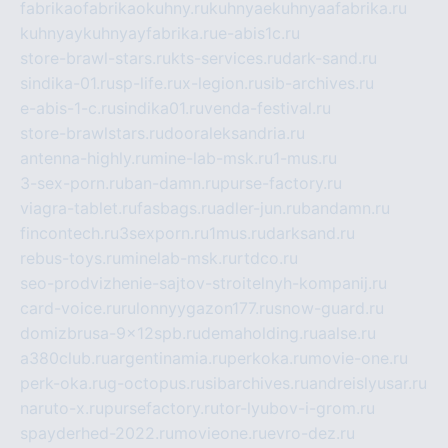
fabrikaofabrikaokuhny.ru
kuhnyaekuhnyaafabrika.ru
kuhnyaykuhnyayfabrika.ru
e-abis1c.ru
store-brawl-stars.ru
kts-services.ru
dark-sand.ru
sindika-01.ru
sp-life.ru
x-legion.ru
sib-archives.ru
e-abis-1-c.ru
sindika01.ru
venda-festival.ru
store-brawlstars.ru
dooraleksandria.ru
antenna-highly.ru
mine-lab-msk.ru
1-mus.ru
3-sex-porn.ru
ban-damn.ru
purse-factory.ru
viagra-tablet.ru
fasbags.ru
adler-jun.ru
bandamn.ru
fincontech.ru
3sexporn.ru
1mus.ru
darksand.ru
rebus-toys.ru
minelab-msk.ru
rtdco.ru
seo-prodvizhenie-sajtov-stroitelnyh-kompanij.ru
card-voice.ru
rulonnyygazon177.ru
snow-guard.ru
domizbrusa-9x12spb.ru
demaholding.ru
aalse.ru
a380club.ru
argentinamia.ru
perkoka.ru
movie-one.ru
perk-oka.ru
g-octopus.ru
sibarchives.ru
andreislyusar.ru
naruto-x.ru
pursefactory.ru
tor-lyubov-i-grom.ru
spayderhed-2022.ru
movieone.ru
evro-dez.ru