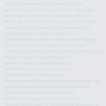
h2o-salon.ru
malutkayork.ru
deltaprim.spb.ru
tango-perm.ru
gooddir.ru
sgv.su
multiki-online.com
webkrasotki.com
cherinvest.ru
detskiy-ostrov.ru
ankou.spb.ru
alvesta1.ru
pdf-creator.ru
nix-files.org.ru
sakhatoday.ru
elektrikersymboler.ru
sputnikyes.ru
golf2club.msk.ru
aeforums.ru
zallclub.ru
multimodal.msk.ru
habaigry.ru
haikko.ru
sobakopedia.ru
isz-fest.ru
ewnc.info
screensaver-clock.net.ru
volnav.spb.ru
comnat.ru
npf.net.ru
7bit.pp.ru
kalugatur.ru
tesiaes.ru
card.com.ru
kazanka.spb.ru
gildiya-kuznecov.ru
kameryboavision.ru
griffoncom.spb.ru
fabrika-emotsiy.ru
PARK-MATROSOVA.RU
agat.spb.ru
avtoyurist-moskva1.ru
hardware.org.ru
схема-авто.рф
dg-lab.ru
angrup.ru
recruiter.spb.ru
music8.spb.ru
krsk124.ru
kubok.spb.ru
romanofforex.ru
analitikaplus.ru
spyonline.ru
zosikamery.ru
sloboda-ural.pp.ru
AUTO-COM.SU
hohota.net
alimy.ru