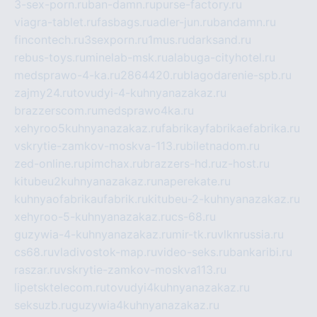
3-sex-porn.ru
ban-damn.ru
purse-factory.ru
viagra-tablet.ru
fasbags.ru
adler-jun.ru
bandamn.ru
fincontech.ru
3sexporn.ru
1mus.ru
darksand.ru
rebus-toys.ru
minelab-msk.ru
alabuga-cityhotel.ru
medsprawo-4-ka.ru
2864420.ru
blagodarenie-spb.ru
zajmy24.ru
tovudyi-4-kuhnyanazakaz.ru
brazzerscom.ru
medsprawo4ka.ru
xehyroo5kuhnyanazakaz.ru
fabrikayfabrikaefabrika.ru
vskrytie-zamkov-moskva-113.ru
biletnadom.ru
zed-online.ru
pimchax.ru
brazzers-hd.ru
z-host.ru
kitubeu2kuhnyanazakaz.ru
naperekate.ru
kuhnyaofabrikaufabrik.ru
kitubeu-2-kuhnyanazakaz.ru
xehyroo-5-kuhnyanazakaz.ru
cs-68.ru
guzywia-4-kuhnyanazakaz.ru
mir-tk.ru
vlknrussia.ru
cs68.ru
vladivostok-map.ru
video-seks.ru
bankaribi.ru
raszar.ru
vskrytie-zamkov-moskva113.ru
lipetsktelecom.ru
tovudyi4kuhnyanazakaz.ru
seksuzb.ru
guzywia4kuhnyanazakaz.ru