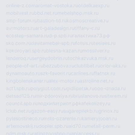
online-z.com
aromat-vostoka.ru
otdelkaexp.ru
mobilvest.ru
bbd.net.ru
mebelshop.msk.ru
smp-forum.ru
bastion-td.ru
kosmoscreative.ru
avrmotors.ru
art-galadesign.ru
tiffany-c.ru
ecostep-samara.ru
d-p.spb.ru
галактика73.рф
sko.com.ru
davitamebel-spb.ru
fotsis.ru
tesiaes.ru
kokoroyari.spb.ru
blesna-kazan.ru
mossilver.ru
lenderoq.ru
sergeydobrin.ru
tochkazvuka.msk.ru
people-of-art.ru
bezzubova.ru
clubtibet.ru
orior-aks.ru
dynamoauto.ru
szk-favorit.ru
carlines.ru
flatnsk.ru
kingbolenskaner.ru
alex-motor.ru
astroline.net.ru
act1.spb.ru
polyglot.com.ru
gidlipetsk.ru
ooo-driada.ru
detsad125.ru
mir-zdoroviya.ru
bruslanovo.ru
siterem.ru
council.spb.ru
лодкипатриот.рф
kafekolizey.ru
iclub.net.ru
gazon-easy.ru
sugarepilekb.ru
grinox.ru
pylesostineco.ru
msts-ozarenie.ru
kameryjooan.ru
artemovskij.ru
dopler.spb.ru
aid70.ru
metall-perm.ru
ndm.msk.ru
ratingzooshop.ru
apiaccess.ru