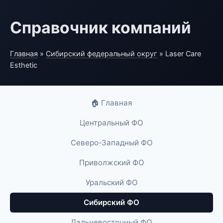
Справочник компаний
Главная
»
Сибирский федеральный округ
» Laser Care
Esthetic
🏠 Главная
Центральный ФО
Северо-Западный ФО
Приволжский ФО
Уральский ФО
Сибирский ФО
Дальневосточный ФО