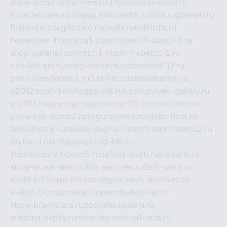
show-pets.ru
smartnews03.ru
discofoxworld.ru
miraclecoon.ru
pongup.ru
hostel65.ru
liura.ru
glasspb.ru
firehunters.ru
gribowo.ru
gnalis.ru
bulkitula.ru
hometown-france.ru
1-xbeticricetc-1-xbetti-5.ru
shop-garena.ru
cricetc-1-xbetr-1-xbetcc-2.ru
one-life-story.ru
top-halyava.ru
accounts112.ru
poka-vse-doma-2.ru
3-d-file.ru
hahahaharms.ru
g2012.ru
tst-1.ru
shaggy-cat.ru
opsmgr.ru
ev-gallery.ru
g-2012.ru
ops-mgr.ru
accounts-112.ru
csm-demo.ru
poka-vse-doma2.ru
airgungames.ru
allseo-host.ru
tehosmotre.ru
varieta-yug.ru
cricetc1xbetr1xbetcc2.ru
raytor-d.ru
atillagunn.ru
3d-file.ru
1xbeticricetc1xbetti5.ru
uafoot-statti.ru
e-abis1c.ru
store-brawl-stars.ru
kts-services.ru
dark-sand.ru
sindika-01.ru
sp-life.ru
x-legion.ru
sib-archives.ru
e-abis-1-c.ru
sindika01.ru
venda-festival.ru
store-brawlstars.ru
dooraleksandria.ru
antenna-highly.ru
mine-lab-msk.ru
1-mus.ru