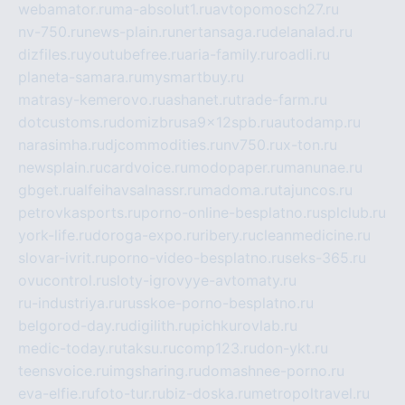
webamator.ru
ma-absolut1.ru
avtopomosch27.ru
nv-750.ru
news-plain.ru
nertansaga.ru
delanalad.ru
dizfiles.ru
youtubefree.ru
aria-family.ru
roadli.ru
planeta-samara.ru
mysmartbuy.ru
matrasy-kemerovo.ru
ashanet.ru
trade-farm.ru
dotcustoms.ru
domizbrusa9x12spb.ru
autodamp.ru
narasimha.ru
djcommodities.ru
nv750.ru
x-ton.ru
newsplain.ru
cardvoice.ru
modopaper.ru
manunae.ru
gbget.ru
alfeihavsalnassr.ru
madoma.ru
tajuncos.ru
petrovkasports.ru
porno-online-besplatno.ru
splclub.ru
york-life.ru
doroga-expo.ru
ribery.ru
cleanmedicine.ru
slovar-ivrit.ru
porno-video-besplatno.ru
seks-365.ru
ovucontrol.ru
sloty-igrovyye-avtomaty.ru
ru-industriya.ru
russkoe-porno-besplatno.ru
belgorod-day.ru
digilith.ru
pichkurovlab.ru
medic-today.ru
taksu.ru
comp123.ru
don-ykt.ru
teensvoice.ru
imgsharing.ru
domashnee-porno.ru
eva-elfie.ru
foto-tur.ru
biz-doska.ru
metropoltravel.ru