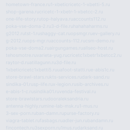
hometown-france.ru
1-xbeticricetc-1-xbetti-5.ru
shop-garena.ru
cricetc-1-xbetr-1-xbetcc-2.ru
one-life-story.ru
top-halyava.ru
accounts112.ru
poka-vse-doma-2.ru
3-d-file.ru
hahahaharms.ru
g2012.ru
tst-1.ru
shaggy-cat.ru
opsmgr.ru
ev-gallery.ru
g-2012.ru
ops-mgr.ru
accounts-112.ru
csm-demo.ru
poka-vse-doma2.ru
airgungames.ru
allseo-host.ru
tehosmotre.ru
varieta-yug.ru
cricetc1xbetr1xbetcc2.ru
raytor-d.ru
atillagunn.ru
3d-file.ru
1xbeticricetc1xbetti5.ru
uafoot-statti.ru
e-abis1c.ru
store-brawl-stars.ru
kts-services.ru
dark-sand.ru
sindika-01.ru
sp-life.ru
x-legion.ru
sib-archives.ru
e-abis-1-c.ru
sindika01.ru
venda-festival.ru
store-brawlstars.ru
dooraleksandria.ru
antenna-highly.ru
mine-lab-msk.ru
1-mus.ru
3-sex-porn.ru
ban-damn.ru
purse-factory.ru
viagra-tablet.ru
fasbags.ru
adler-jun.ru
bandamn.ru
fincontech.ru
3sexporn.ru
1mus.ru
darksand.ru