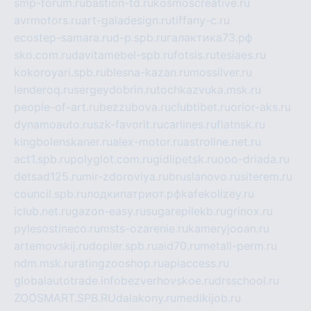
smp-forum.ru
bastion-td.ru
kosmoscreative.ru
avrmotors.ru
art-galadesign.ru
tiffany-c.ru
ecostep-samara.ru
d-p.spb.ru
галактика73.рф
sko.com.ru
davitamebel-spb.ru
fotsis.ru
tesiaes.ru
kokoroyari.spb.ru
blesna-kazan.ru
mossilver.ru
lenderoq.ru
sergeydobrin.ru
tochkazvuka.msk.ru
people-of-art.ru
bezzubova.ru
clubtibet.ru
orior-aks.ru
dynamoauto.ru
szk-favorit.ru
carlines.ru
flatnsk.ru
kingbolenskaner.ru
alex-motor.ru
astroline.net.ru
act1.spb.ru
polyglot.com.ru
gidlipetsk.ru
ooo-driada.ru
detsad125.ru
mir-zdoroviya.ru
bruslanovo.ru
siterem.ru
council.spb.ru
лодкипатриот.рф
kafekolizey.ru
iclub.net.ru
gazon-easy.ru
sugarepilekb.ru
grinox.ru
pylesostineco.ru
msts-ozarenie.ru
kameryjooan.ru
artemovskij.ru
dopler.spb.ru
aid70.ru
metall-perm.ru
ndm.msk.ru
ratingzooshop.ru
apiaccess.ru
globalautotrade.info
bezverhovskoe.ru
drsschool.ru
ZOOSMART.SPB.RU
dalakony.ru
medikijob.ru