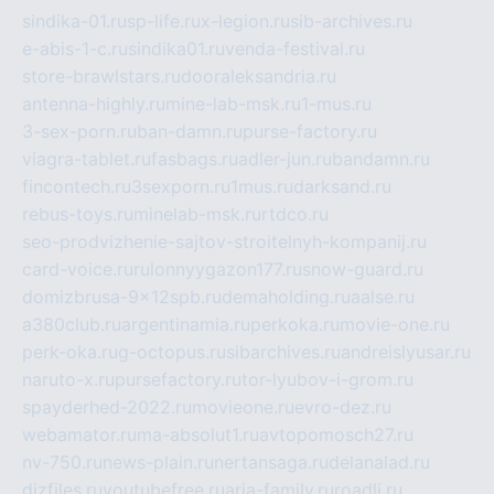
sindika-01.ru
sp-life.ru
x-legion.ru
sib-archives.ru
e-abis-1-c.ru
sindika01.ru
venda-festival.ru
store-brawlstars.ru
dooraleksandria.ru
antenna-highly.ru
mine-lab-msk.ru
1-mus.ru
3-sex-porn.ru
ban-damn.ru
purse-factory.ru
viagra-tablet.ru
fasbags.ru
adler-jun.ru
bandamn.ru
fincontech.ru
3sexporn.ru
1mus.ru
darksand.ru
rebus-toys.ru
minelab-msk.ru
rtdco.ru
seo-prodvizhenie-sajtov-stroitelnyh-kompanij.ru
card-voice.ru
rulonnyygazon177.ru
snow-guard.ru
domizbrusa-9x12spb.ru
demaholding.ru
aalse.ru
a380club.ru
argentinamia.ru
perkoka.ru
movie-one.ru
perk-oka.ru
g-octopus.ru
sibarchives.ru
andreislyusar.ru
naruto-x.ru
pursefactory.ru
tor-lyubov-i-grom.ru
spayderhed-2022.ru
movieone.ru
evro-dez.ru
webamator.ru
ma-absolut1.ru
avtopomosch27.ru
nv-750.ru
news-plain.ru
nertansaga.ru
delanalad.ru
dizfiles.ru
youtubefree.ru
aria-family.ru
roadli.ru