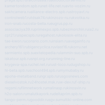
praga.spb.ru
falcorussia.ru
autodoctorservis.ru
kamertondom.spb.ru
net-life.net.ru
avto-vozim.ru
sakhcamera.ru
alliance-electro.spb.ru
stroyavt.ru
controlweb1.ru
tdsak74.ru
kinzozo-ru.ru
kvotka.ru
iron-snab.ru
costa-bella.ru
eugrus.pp.ru
associaciya39.ru
primexpo.spb.ru
bezmorchin.ru
ia2.ru
cpt21.ru
ispecspb.ru
regahost.ru
kolosok-elita.ru
tae-kwon.ru
consrio.com.ru
insiam.ru
avegainfo.ru
archery161.ru
bigencyclica.ru
vlast16.ru
korru.net
sarmiento.spb.su
extelopedia.ru
lammin-suo.spb.ru
iskatour.spb.ru
snpi.org.ru
running-line.ru
krygeva-spa.ru
chel.net.ru
rust-loco.ru
dugshop.ru
hl-beta.spb.ru
school494.spb.ru
mymubaby.ru
epoha-metalband.ru
ngr.spb.ru
rusgosnews.com
dieselvostok.ru
24hostel.msk.ru
w-dev.ru
f-ship.ru
regsmi.ru
filmnetwork.ru
malinasp.ru
kinosvin.ru
h2o-salon.ru
malutkayork.ru
deltaprim.spb.ru
tango-perm.ru
gooddir.ru
sgv.su
multiki-online.com