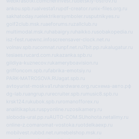
webkrasotki.com
cherinvest.ru
detskiy-ostrov.ru
ankou.spb.ru
alvesta1.ru
pdf-creator.ru
nix-files.org.ru
sakhatoday.ru
elektrikersymboler.ru
sputnikyes.ru
golf2club.msk.ru
aeforums.ru
zallclub.ru
multimodal.msk.ru
habaigry.ru
haikko.ru
sobakopedia.ru
isz-fest.ru
ewnc.info
screensaver-clock.net.ru
volnav.spb.ru
comnat.ru
npf.net.ru
7bit.pp.ru
kalugatur.ru
tesiaes.ru
card.com.ru
kazanka.spb.ru
gildiya-kuznecov.ru
kameryboavision.ru
griffoncom.spb.ru
fabrika-emotsiy.ru
PARK-MATROSOVA.RU
agat.spb.ru
avtoyurist-moskva1.ru
hardware.org.ru
схема-авто.рф
dg-lab.ru
angrup.ru
recruiter.spb.ru
music8.spb.ru
krsk124.ru
kubok.spb.ru
romanofforex.ru
analitikaplus.ru
spyonline.ru
zosikamery.ru
sloboda-ural.pp.ru
AUTO-COM.SU
hohota.net
alimy.ru
online-z.com
aromat-vostoka.ru
otdelkaexp.ru
mobilvest.ru
bbd.net.ru
mebelshop.msk.ru