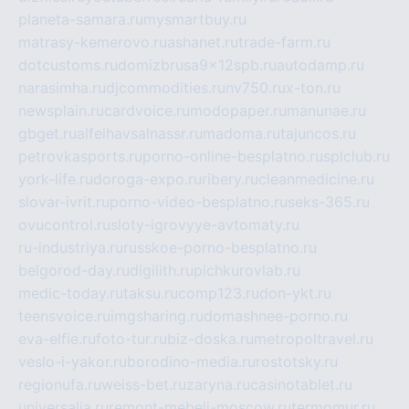
planeta-samara.ru
mysmartbuy.ru
matrasy-kemerovo.ru
ashanet.ru
trade-farm.ru
dotcustoms.ru
domizbrusa9x12spb.ru
autodamp.ru
narasimha.ru
djcommodities.ru
nv750.ru
x-ton.ru
newsplain.ru
cardvoice.ru
modopaper.ru
manunae.ru
gbget.ru
alfeihavsalnassr.ru
madoma.ru
tajuncos.ru
petrovkasports.ru
porno-online-besplatno.ru
splclub.ru
york-life.ru
doroga-expo.ru
ribery.ru
cleanmedicine.ru
slovar-ivrit.ru
porno-video-besplatno.ru
seks-365.ru
ovucontrol.ru
sloty-igrovyye-avtomaty.ru
ru-industriya.ru
russkoe-porno-besplatno.ru
belgorod-day.ru
digilith.ru
pichkurovlab.ru
medic-today.ru
taksu.ru
comp123.ru
don-ykt.ru
teensvoice.ru
imgsharing.ru
domashnee-porno.ru
eva-elfie.ru
foto-tur.ru
biz-doska.ru
metropoltravel.ru
veslo-i-yakor.ru
borodino-media.ru
rostotsky.ru
regionufa.ru
weiss-bet.ru
zaryna.ru
casinotablet.ru
universalia.ru
remont-mebeli-moscow.ru
termomur.ru