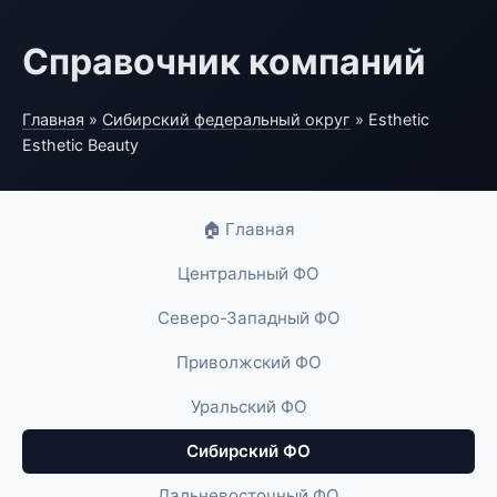
Справочник компаний
Главная
»
Сибирский федеральный округ
» Esthetic
Esthetic Beauty
🏠 Главная
Центральный ФО
Северо-Западный ФО
Приволжский ФО
Уральский ФО
Сибирский ФО
Дальневосточный ФО