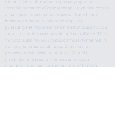
remontt.spb.ru
photostudia.spb.ru
myragon.ru
terramia.ru
academy62.ru
gardengallereya.ru
rti.com.ru
artem-news.ru
biserinca.ru
krasnodarkurort.com
imshowtv.ru
mebel-v-tule.ru
mobtopik.ru
pcsecurity.net.ru
tool-sib.ru
multimetrunit.ru
sp-tour.ru
fan-cs.ru
santeh-russia.ru
symbian9.net.ru
DSHAIR.RU
tmmotors.spb.ru
xjocuricopii.com
musavtomat.msk.ru
obustrojdom.ru
sovetcik.ru
ybaranovskaya.ru
ppknews.ru
cult-alshei.ru
JAPANRUSSIA.RU
proekciyamebel.ru
imper-finans.ru
rim.org.ru
glamourai.ru
brassminus.ru
zabor-pro.ru
ftn.pp.ru
dorogoe58.ru
laimengpacker.ru
kuzova-zapchasti.ru
sageerp.ru
taxodrom.ru
dsrazvitie.ru
hardcity.net.ru
ratinghomegames.ru
topservice25.ru
gubernyan.ru
gtglasslined.ru
ii4.ru
tssport.spb.ru
andorra24.com
blackwallstreet.ru
oboimos.ru
optim-doors.com.ru
ikuch.ru
nycr.org.ru
npa21.ru
vremya-ch.spb.ru
desert000.ru
ivtorgi.ru
ifiori.ru
catalog-statei.ru