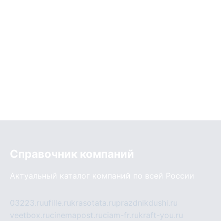
Справочник компаний
Актуальный каталог компаний по всей России
03223.ru
ufille.ru
krasotata.ru
prazdnikdushi.ru
veetbox.ru
cinemapost.ru
ciam-fr.ru
kraft-you.ru