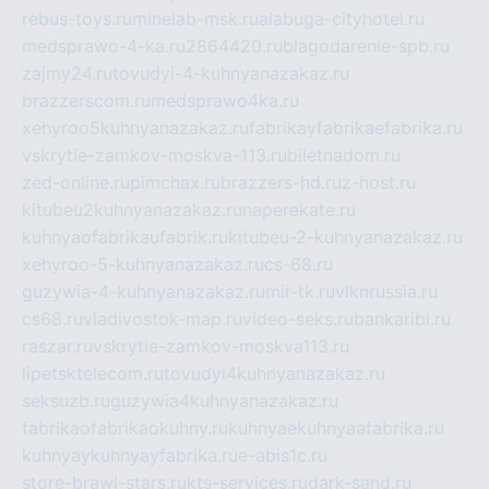
rebus-toys.ru
minelab-msk.ru
alabuga-cityhotel.ru
medsprawo-4-ka.ru
2864420.ru
blagodarenie-spb.ru
zajmy24.ru
tovudyi-4-kuhnyanazakaz.ru
brazzerscom.ru
medsprawo4ka.ru
xehyroo5kuhnyanazakaz.ru
fabrikayfabrikaefabrika.ru
vskrytie-zamkov-moskva-113.ru
biletnadom.ru
zed-online.ru
pimchax.ru
brazzers-hd.ru
z-host.ru
kitubeu2kuhnyanazakaz.ru
naperekate.ru
kuhnyaofabrikaufabrik.ru
kitubeu-2-kuhnyanazakaz.ru
xehyroo-5-kuhnyanazakaz.ru
cs-68.ru
guzywia-4-kuhnyanazakaz.ru
mir-tk.ru
vlknrussia.ru
cs68.ru
vladivostok-map.ru
video-seks.ru
bankaribi.ru
raszar.ru
vskrytie-zamkov-moskva113.ru
lipetsktelecom.ru
tovudyi4kuhnyanazakaz.ru
seksuzb.ru
guzywia4kuhnyanazakaz.ru
fabrikaofabrikaokuhny.ru
kuhnyaekuhnyaafabrika.ru
kuhnyaykuhnyayfabrika.ru
e-abis1c.ru
store-brawl-stars.ru
kts-services.ru
dark-sand.ru