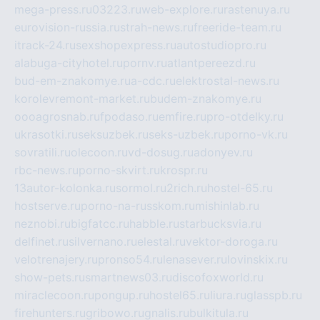
mega-press.ru
03223.ru
web-explore.ru
rastenuya.ru
eurovision-russia.ru
strah-news.ru
freeride-team.ru
itrack-24.ru
sexshopexpress.ru
autostudiopro.ru
alabuga-cityhotel.ru
pornv.ru
atlantpereezd.ru
bud-em-znakomye.ru
a-cdc.ru
elektrostal-news.ru
korolevremont-market.ru
budem-znakomye.ru
oooagrosnab.ru
fpodaso.ru
emfire.ru
pro-otdelky.ru
ukrasotki.ru
seksuzbek.ru
seks-uzbek.ru
porno-vk.ru
sovratili.ru
olecoon.ru
vd-dosug.ru
adonyev.ru
rbc-news.ru
porno-skvirt.ru
krospr.ru
13autor-kolonka.ru
sormol.ru
2rich.ru
hostel-65.ru
hostserve.ru
porno-na-russkom.ru
mishinlab.ru
neznobi.ru
bigfatcc.ru
habble.ru
starbucksvia.ru
delfinet.ru
silvernano.ru
elestal.ru
vektor-doroga.ru
velotrenajery.ru
pronso54.ru
lenasever.ru
lovinskix.ru
show-pets.ru
smartnews03.ru
discofoxworld.ru
miraclecoon.ru
pongup.ru
hostel65.ru
liura.ru
glasspb.ru
firehunters.ru
gribowo.ru
gnalis.ru
bulkitula.ru