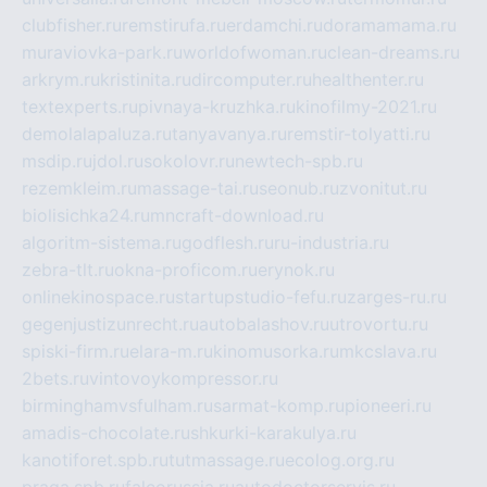
clubfisher.ru
remstirufa.ru
erdamchi.ru
doramamama.ru
muraviovka-park.ru
worldofwoman.ru
clean-dreams.ru
arkrym.ru
kristinita.ru
dircomputer.ru
healthenter.ru
textexperts.ru
pivnaya-kruzhka.ru
kinofilmy-2021.ru
demolalapaluza.ru
tanyavanya.ru
remstir-tolyatti.ru
msdip.ru
jdol.ru
sokolovr.ru
newtech-spb.ru
rezemkleim.ru
massage-tai.ru
seonub.ru
zvonitut.ru
biolisichka24.ru
mncraft-download.ru
algoritm-sistema.ru
godflesh.ru
ru-industria.ru
zebra-tlt.ru
okna-proficom.ru
erynok.ru
onlinekinospace.ru
startupstudio-fefu.ru
zarges-ru.ru
gegenjustizunrecht.ru
autobalashov.ru
utrovortu.ru
spiski-firm.ru
elara-m.ru
kinomusorka.ru
mkcslava.ru
2bets.ru
vintovoykompressor.ru
birminghamvsfulham.ru
sarmat-komp.ru
pioneeri.ru
amadis-chocolate.ru
shkurki-karakulya.ru
kanotiforet.spb.ru
tutmassage.ru
ecolog.org.ru