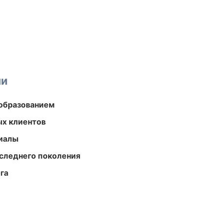
ми
образованием
ых клиентов
риалы
следнего поколения
га