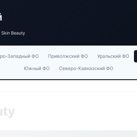
й
 Skin Beauty
ро-Западный ФО
Приволжский ФО
Уральский ФО
Южный ФО
Северо-Кавказский ФО
uty