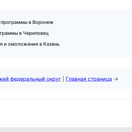
е программы в Воронеж
ограммы в Череповец
я и омоложение в Казань
ский федеральный округ
|
Главная страница
→