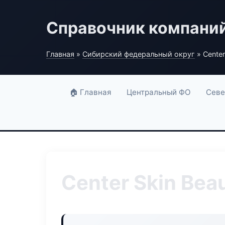
Справочник компани
Главная
»
Сибирский федеральный округ
» Center
🏠 Главная
Центральный ФО
Севе
Center Skin Bea