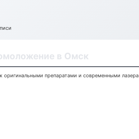
аписи
 омоложение в Омск
к оригинальными препаратами и современными лазера