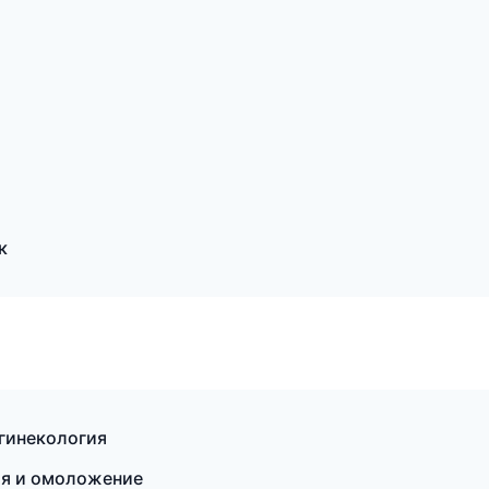
к
 гинекология
ия и омоложение