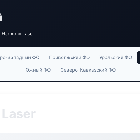
й
y Harmony Laser
ро-Западный ФО
Приволжский ФО
Уральский ФО
Южный ФО
Северо-Кавказский ФО
 Laser