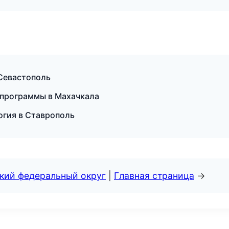
 Севастополь
 программы в Махачкала
огия в Ставрополь
ский федеральный округ
|
Главная страница
→