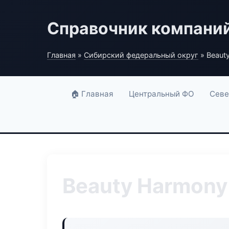
Справочник компани
Главная
»
Сибирский федеральный округ
» Beaut
🏠 Главная
Центральный ФО
Севе
Beauty Harmony