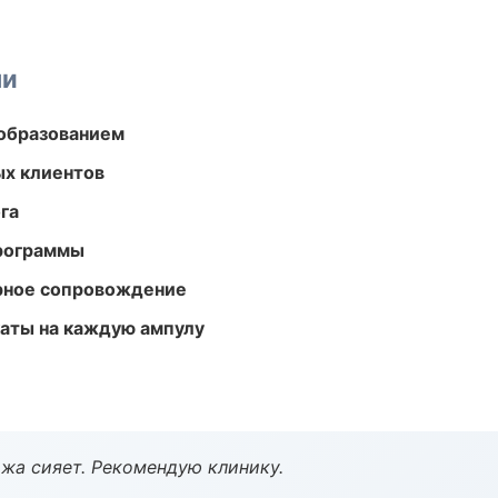
ми
образованием
ых клиентов
га
программы
урное сопровождение
аты на каждую ампулу
жа сияет. Рекомендую клинику.