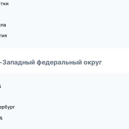
стки
спа
гия
о-Западный федеральный округ
д
ербург
д