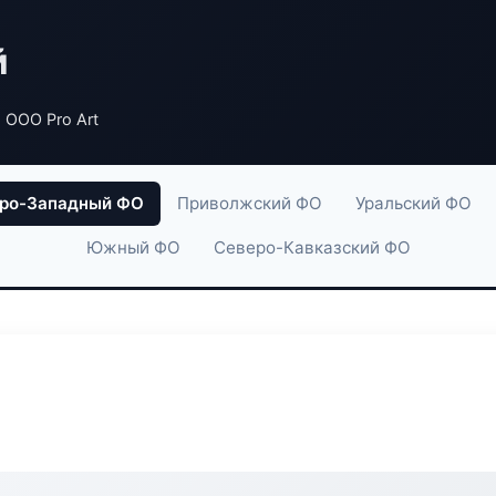
й
 ООО Pro Art
ро-Западный ФО
Приволжский ФО
Уральский ФО
Южный ФО
Северо-Кавказский ФО