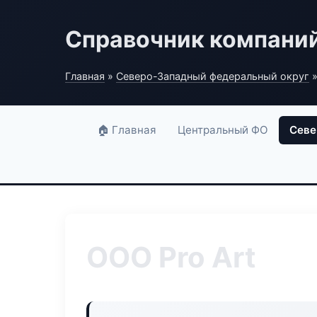
Справочник компани
Главная
»
Северо-Западный федеральный округ
»
🏠 Главная
Центральный ФО
Севе
ООО Pro Art