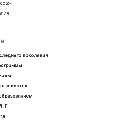
ассаж
апия
ми
следнего поколения
программы
риалы
ых клиентов
образованием
i-Fi
га