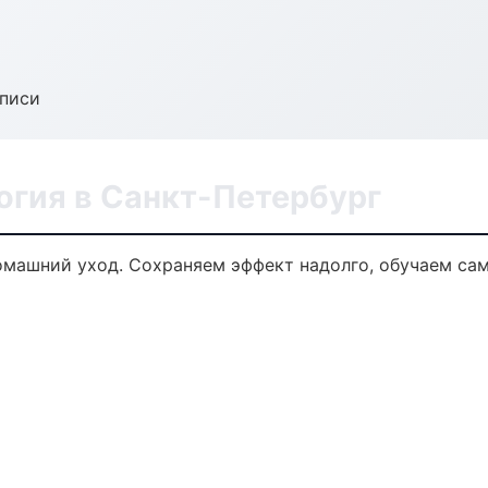
аписи
огия в Санкт-Петербург
омашний уход. Сохраняем эффект надолго, обучаем са