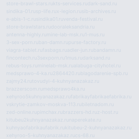
store-brawl-stars.ru
kts-services.ru
dark-sand.ru
sindika-01.ru
sp-life.ru
x-legion.ru
sib-archives.ru
e-abis-1-c.ru
sindika01.ru
venda-festival.ru
store-brawlstars.ru
dooraleksandria.ru
antenna-highly.ru
mine-lab-msk.ru
1-mus.ru
3-sex-porn.ru
ban-damn.ru
purse-factory.ru
viagra-tablet.ru
fasbags.ru
adler-jun.ru
bandamn.ru
fincontech.ru
3sexporn.ru
1mus.ru
darksand.ru
rebus-toys.ru
minelab-msk.ru
alabuga-cityhotel.ru
medsprawo-4-ka.ru
2864420.ru
blagodarenie-spb.ru
zajmy24.ru
tovudyi-4-kuhnyanazakaz.ru
brazzerscom.ru
medsprawo4ka.ru
xehyroo5kuhnyanazakaz.ru
fabrikayfabrikaefabrika.ru
vskrytie-zamkov-moskva-113.ru
biletnadom.ru
zed-online.ru
pimchax.ru
brazzers-hd.ru
z-host.ru
kitubeu2kuhnyanazakaz.ru
naperekate.ru
kuhnyaofabrikaufabrik.ru
kitubeu-2-kuhnyanazakaz.ru
xehyroo-5-kuhnyanazakaz.ru
cs-68.ru