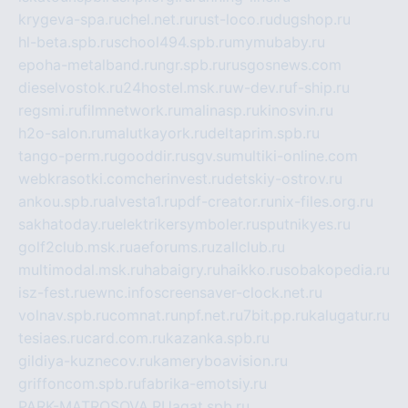
krygeva-spa.ru
chel.net.ru
rust-loco.ru
dugshop.ru
hl-beta.spb.ru
school494.spb.ru
mymubaby.ru
epoha-metalband.ru
ngr.spb.ru
rusgosnews.com
dieselvostok.ru
24hostel.msk.ru
w-dev.ru
f-ship.ru
regsmi.ru
filmnetwork.ru
malinasp.ru
kinosvin.ru
h2o-salon.ru
malutkayork.ru
deltaprim.spb.ru
tango-perm.ru
gooddir.ru
sgv.su
multiki-online.com
webkrasotki.com
cherinvest.ru
detskiy-ostrov.ru
ankou.spb.ru
alvesta1.ru
pdf-creator.ru
nix-files.org.ru
sakhatoday.ru
elektrikersymboler.ru
sputnikyes.ru
golf2club.msk.ru
aeforums.ru
zallclub.ru
multimodal.msk.ru
habaigry.ru
haikko.ru
sobakopedia.ru
isz-fest.ru
ewnc.info
screensaver-clock.net.ru
volnav.spb.ru
comnat.ru
npf.net.ru
7bit.pp.ru
kalugatur.ru
tesiaes.ru
card.com.ru
kazanka.spb.ru
gildiya-kuznecov.ru
kameryboavision.ru
griffoncom.spb.ru
fabrika-emotsiy.ru
PARK-MATROSOVA.RU
agat.spb.ru