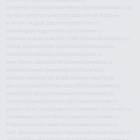
avtoyurist-moskva1.ru
hardware.org.ru
схема-авто.рф
dg-lab.ru
angrup.ru
recruiter.spb.ru
music8.spb.ru
krsk124.ru
kubok.spb.ru
romanofforex.ru
analitikaplus.ru
spyonline.ru
zosikamery.ru
sloboda-ural.pp.ru
AUTO-COM.SU
hohota.net
alimy.ru
online-z.com
aromat-vostoka.ru
otdelkaexp.ru
mobilvest.ru
bbd.net.ru
mebelshop.msk.ru
smp-forum.ru
bastion-td.ru
kosmoscreative.ru
avrmotors.ru
art-galadesign.ru
tiffany-c.ru
ecostep-samara.ru
d-p.spb.ru
галактика73.рф
sko.com.ru
davitamebel-spb.ru
fotsis.ru
tesiaes.ru
kokoroyari.spb.ru
blesna-kazan.ru
mossilver.ru
lenderoq.ru
sergeydobrin.ru
tochkazvuka.msk.ru
people-of-art.ru
bezzubova.ru
clubtibet.ru
orior-aks.ru
dynamoauto.ru
szk-favorit.ru
carlines.ru
flatnsk.ru
kingbolenskaner.ru
alex-motor.ru
astroline.net.ru
act1.spb.ru
polyglot.com.ru
gidlipetsk.ru
ooo-driada.ru
detsad125.ru
mir-zdoroviya.ru
bruslanovo.ru
siterem.ru