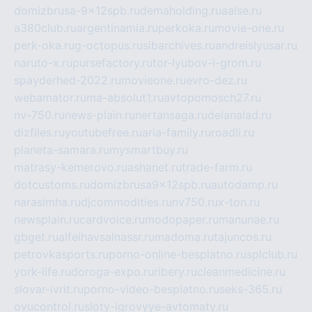
domizbrusa-9x12spb.ru
demaholding.ru
aalse.ru
a380club.ru
argentinamia.ru
perkoka.ru
movie-one.ru
perk-oka.ru
g-octopus.ru
sibarchives.ru
andreislyusar.ru
naruto-x.ru
pursefactory.ru
tor-lyubov-i-grom.ru
spayderhed-2022.ru
movieone.ru
evro-dez.ru
webamator.ru
ma-absolut1.ru
avtopomosch27.ru
nv-750.ru
news-plain.ru
nertansaga.ru
delanalad.ru
dizfiles.ru
youtubefree.ru
aria-family.ru
roadli.ru
planeta-samara.ru
mysmartbuy.ru
matrasy-kemerovo.ru
ashanet.ru
trade-farm.ru
dotcustoms.ru
domizbrusa9x12spb.ru
autodamp.ru
narasimha.ru
djcommodities.ru
nv750.ru
x-ton.ru
newsplain.ru
cardvoice.ru
modopaper.ru
manunae.ru
gbget.ru
alfeihavsalnassr.ru
madoma.ru
tajuncos.ru
petrovkasports.ru
porno-online-besplatno.ru
splclub.ru
york-life.ru
doroga-expo.ru
ribery.ru
cleanmedicine.ru
slovar-ivrit.ru
porno-video-besplatno.ru
seks-365.ru
ovucontrol.ru
sloty-igrovyye-avtomaty.ru