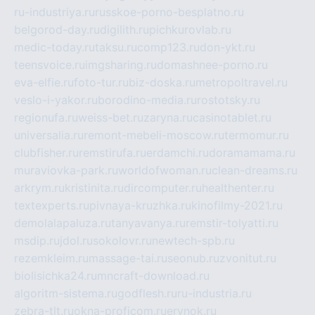
ru-industriya.ru
russkoe-porno-besplatno.ru
belgorod-day.ru
digilith.ru
pichkurovlab.ru
medic-today.ru
taksu.ru
comp123.ru
don-ykt.ru
teensvoice.ru
imgsharing.ru
domashnee-porno.ru
eva-elfie.ru
foto-tur.ru
biz-doska.ru
metropoltravel.ru
veslo-i-yakor.ru
borodino-media.ru
rostotsky.ru
regionufa.ru
weiss-bet.ru
zaryna.ru
casinotablet.ru
universalia.ru
remont-mebeli-moscow.ru
termomur.ru
clubfisher.ru
remstirufa.ru
erdamchi.ru
doramamama.ru
muraviovka-park.ru
worldofwoman.ru
clean-dreams.ru
arkrym.ru
kristinita.ru
dircomputer.ru
healthenter.ru
textexperts.ru
pivnaya-kruzhka.ru
kinofilmy-2021.ru
demolalapaluza.ru
tanyavanya.ru
remstir-tolyatti.ru
msdip.ru
jdol.ru
sokolovr.ru
newtech-spb.ru
rezemkleim.ru
massage-tai.ru
seonub.ru
zvonitut.ru
biolisichka24.ru
mncraft-download.ru
algoritm-sistema.ru
godflesh.ru
ru-industria.ru
zebra-tlt.ru
okna-proficom.ru
erynok.ru