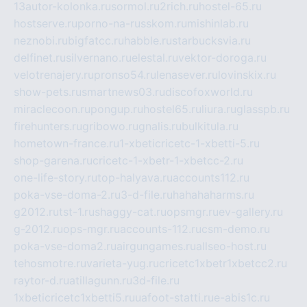
13autor-kolonka.ru
sormol.ru
2rich.ru
hostel-65.ru
hostserve.ru
porno-na-russkom.ru
mishinlab.ru
neznobi.ru
bigfatcc.ru
habble.ru
starbucksvia.ru
delfinet.ru
silvernano.ru
elestal.ru
vektor-doroga.ru
velotrenajery.ru
pronso54.ru
lenasever.ru
lovinskix.ru
show-pets.ru
smartnews03.ru
discofoxworld.ru
miraclecoon.ru
pongup.ru
hostel65.ru
liura.ru
glasspb.ru
firehunters.ru
gribowo.ru
gnalis.ru
bulkitula.ru
hometown-france.ru
1-xbeticricetc-1-xbetti-5.ru
shop-garena.ru
cricetc-1-xbetr-1-xbetcc-2.ru
one-life-story.ru
top-halyava.ru
accounts112.ru
poka-vse-doma-2.ru
3-d-file.ru
hahahaharms.ru
g2012.ru
tst-1.ru
shaggy-cat.ru
opsmgr.ru
ev-gallery.ru
g-2012.ru
ops-mgr.ru
accounts-112.ru
csm-demo.ru
poka-vse-doma2.ru
airgungames.ru
allseo-host.ru
tehosmotre.ru
varieta-yug.ru
cricetc1xbetr1xbetcc2.ru
raytor-d.ru
atillagunn.ru
3d-file.ru
1xbeticricetc1xbetti5.ru
uafoot-statti.ru
e-abis1c.ru