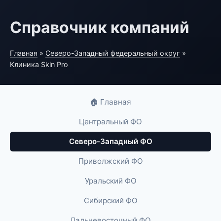
Справочник компаний
Главная
»
Северо-Западный федеральный округ
»
Клиника Skin Pro
🏠 Главная
Центральный ФО
Северо-Западный ФО
Приволжский ФО
Уральский ФО
Сибирский ФО
Дальневосточный ФО