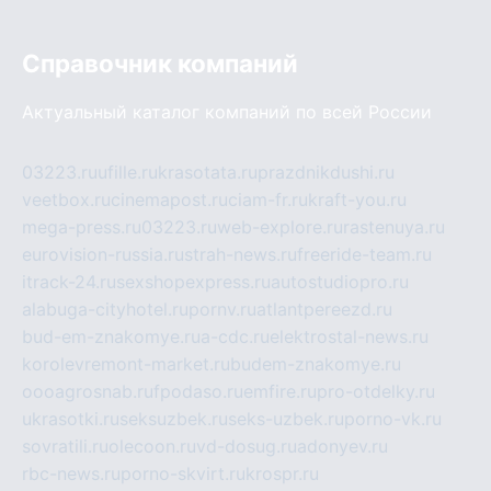
Справочник компаний
Актуальный каталог компаний по всей России
03223.ru
ufille.ru
krasotata.ru
prazdnikdushi.ru
veetbox.ru
cinemapost.ru
ciam-fr.ru
kraft-you.ru
mega-press.ru
03223.ru
web-explore.ru
rastenuya.ru
eurovision-russia.ru
strah-news.ru
freeride-team.ru
itrack-24.ru
sexshopexpress.ru
autostudiopro.ru
alabuga-cityhotel.ru
pornv.ru
atlantpereezd.ru
bud-em-znakomye.ru
a-cdc.ru
elektrostal-news.ru
korolevremont-market.ru
budem-znakomye.ru
oooagrosnab.ru
fpodaso.ru
emfire.ru
pro-otdelky.ru
ukrasotki.ru
seksuzbek.ru
seks-uzbek.ru
porno-vk.ru
sovratili.ru
olecoon.ru
vd-dosug.ru
adonyev.ru
rbc-news.ru
porno-skvirt.ru
krospr.ru