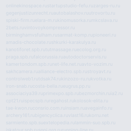
onlinekinospace.ru
startupstudio-fefu.ru
zarges-ru.ru
gegenjustizunrecht.ru
autobalashov.ru
utrovortu.ru
spiski-firm.ru
elara-m.ru
kinomusorka.ru
mkcslava.ru
2bets.ru
vintovoykompressor.ru
birminghamvsfulham.ru
sarmat-komp.ru
pioneeri.ru
amadis-chocolate.ru
shkurki-karakulya.ru
kanotiforet.spb.ru
tutmassage.ru
ecolog.org.ru
praga.spb.ru
falcorussia.ru
autodoctorservis.ru
kamertondom.spb.ru
net-life.net.ru
avto-vozim.ru
sakhcamera.ru
alliance-electro.spb.ru
stroyavt.ru
controlweb1.ru
tdsak74.ru
kinzozo-ru.ru
kvotka.ru
iron-snab.ru
costa-bella.ru
eugrus.pp.ru
associaciya39.ru
primexpo.spb.ru
bezmorchin.ru
ia2.ru
cpt21.ru
ispecspb.ru
regahost.ru
kolosok-elita.ru
tae-kwon.ru
consrio.com.ru
insiam.ru
avegainfo.ru
archery161.ru
bigencyclica.ru
vlast16.ru
korru.net
sarmiento.spb.su
extelopedia.ru
lammin-suo.spb.ru
iskatour.spb.ru
snpi.org.ru
running-line.ru