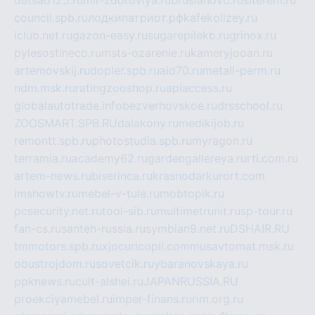
council.spb.ru
лодкипатриот.рф
kafekolizey.ru
iclub.net.ru
gazon-easy.ru
sugarepilekb.ru
grinox.ru
pylesostineco.ru
msts-ozarenie.ru
kameryjooan.ru
artemovskij.ru
dopler.spb.ru
aid70.ru
metall-perm.ru
ndm.msk.ru
ratingzooshop.ru
apiaccess.ru
globalautotrade.info
bezverhovskoe.ru
drsschool.ru
ZOOSMART.SPB.RU
dalakony.ru
medikijob.ru
remontt.spb.ru
photostudia.spb.ru
myragon.ru
terramia.ru
academy62.ru
gardengallereya.ru
rti.com.ru
artem-news.ru
biserinca.ru
krasnodarkurort.com
imshowtv.ru
mebel-v-tule.ru
mobtopik.ru
pcsecurity.net.ru
tool-sib.ru
multimetrunit.ru
sp-tour.ru
fan-cs.ru
santeh-russia.ru
symbian9.net.ru
DSHAIR.RU
tmmotors.spb.ru
xjocuricopii.com
musavtomat.msk.ru
obustrojdom.ru
sovetcik.ru
ybaranovskaya.ru
ppknews.ru
cult-alshei.ru
JAPANRUSSIA.RU
proekciyamebel.ru
imper-finans.ru
rim.org.ru