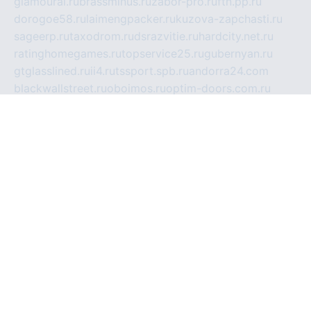
glamourai.ru
brassminus.ru
zabor-pro.ru
ftn.pp.ru
dorogoe58.ru
laimengpacker.ru
kuzova-zapchasti.ru
sageerp.ru
taxodrom.ru
dsrazvitie.ru
hardcity.net.ru
ratinghomegames.ru
topservice25.ru
gubernyan.ru
gtglasslined.ru
ii4.ru
tssport.spb.ru
andorra24.com
blackwallstreet.ru
oboimos.ru
optim-doors.com.ru
ikuch.ru
nycr.org.ru
npa21.ru
vremya-ch.spb.ru
desert000.ru
ivtorgi.ru
ifiori.ru
catalog-statei.ru
dcv.org.ru
spetsmaster174.ru
ipkameryhiseeu.ru
dum26.ru
ruspol.spb.ru
fr-opendp.ru
kam-solnyshko.ru
cheyenne-arapaho.ru
sevzapmetal.spb.ru
ted-lapidus.spb.ru
parasite-eliminator.ru
sigma-complete.ru
modernworld.ru
dama-moda.ru
eholot-group.ru
sk-nvkz.ru
DRONGOLD.RU
democratia2.ru
i-farmer.ru
mass-sport.org
jablonex.spb.ru
bookmess.ru
linkword.ru
refineua.com.ru
cs-spec.net.ru
altay-mebel.ru
DNK-THEATRE.RU
mechaniks.spb.ru
ipcamtechage.ru