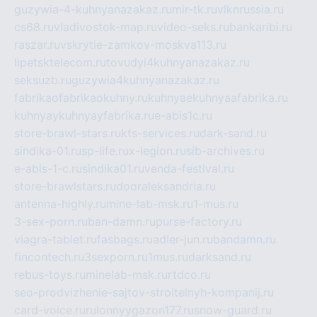
guzywia-4-kuhnyanazakaz.ru
mir-tk.ru
vlknrussia.ru
cs68.ru
vladivostok-map.ru
video-seks.ru
bankaribi.ru
raszar.ru
vskrytie-zamkov-moskva113.ru
lipetsktelecom.ru
tovudyi4kuhnyanazakaz.ru
seksuzb.ru
guzywia4kuhnyanazakaz.ru
fabrikaofabrikaokuhny.ru
kuhnyaekuhnyaafabrika.ru
kuhnyaykuhnyayfabrika.ru
e-abis1c.ru
store-brawl-stars.ru
kts-services.ru
dark-sand.ru
sindika-01.ru
sp-life.ru
x-legion.ru
sib-archives.ru
e-abis-1-c.ru
sindika01.ru
venda-festival.ru
store-brawlstars.ru
dooraleksandria.ru
antenna-highly.ru
mine-lab-msk.ru
1-mus.ru
3-sex-porn.ru
ban-damn.ru
purse-factory.ru
viagra-tablet.ru
fasbags.ru
adler-jun.ru
bandamn.ru
fincontech.ru
3sexporn.ru
1mus.ru
darksand.ru
rebus-toys.ru
minelab-msk.ru
rtdco.ru
seo-prodvizhenie-sajtov-stroitelnyh-kompanij.ru
card-voice.ru
rulonnyygazon177.ru
snow-guard.ru