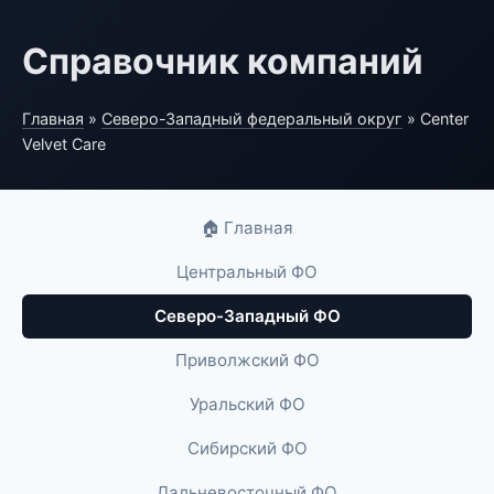
Справочник компаний
Главная
»
Северо-Западный федеральный округ
» Center
Velvet Care
🏠 Главная
Центральный ФО
Северо-Западный ФО
Приволжский ФО
Уральский ФО
Сибирский ФО
Дальневосточный ФО