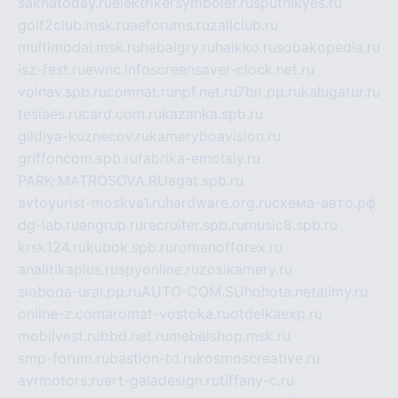
sakhatoday.ru
elektrikersymboler.ru
sputnikyes.ru
golf2club.msk.ru
aeforums.ru
zallclub.ru
multimodal.msk.ru
habaigry.ru
haikko.ru
sobakopedia.ru
isz-fest.ru
ewnc.info
screensaver-clock.net.ru
volnav.spb.ru
comnat.ru
npf.net.ru
7bit.pp.ru
kalugatur.ru
tesiaes.ru
card.com.ru
kazanka.spb.ru
gildiya-kuznecov.ru
kameryboavision.ru
griffoncom.spb.ru
fabrika-emotsiy.ru
PARK-MATROSOVA.RU
agat.spb.ru
avtoyurist-moskva1.ru
hardware.org.ru
схема-авто.рф
dg-lab.ru
angrup.ru
recruiter.spb.ru
music8.spb.ru
krsk124.ru
kubok.spb.ru
romanofforex.ru
analitikaplus.ru
spyonline.ru
zosikamery.ru
sloboda-ural.pp.ru
AUTO-COM.SU
hohota.net
alimy.ru
online-z.com
aromat-vostoka.ru
otdelkaexp.ru
mobilvest.ru
bbd.net.ru
mebelshop.msk.ru
smp-forum.ru
bastion-td.ru
kosmoscreative.ru
avrmotors.ru
art-galadesign.ru
tiffany-c.ru