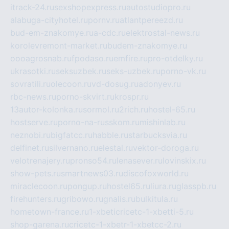
itrack-24.ru
sexshopexpress.ru
autostudiopro.ru
alabuga-cityhotel.ru
pornv.ru
atlantpereezd.ru
bud-em-znakomye.ru
a-cdc.ru
elektrostal-news.ru
korolevremont-market.ru
budem-znakomye.ru
oooagrosnab.ru
fpodaso.ru
emfire.ru
pro-otdelky.ru
ukrasotki.ru
seksuzbek.ru
seks-uzbek.ru
porno-vk.ru
sovratili.ru
olecoon.ru
vd-dosug.ru
adonyev.ru
rbc-news.ru
porno-skvirt.ru
krospr.ru
13autor-kolonka.ru
sormol.ru
2rich.ru
hostel-65.ru
hostserve.ru
porno-na-russkom.ru
mishinlab.ru
neznobi.ru
bigfatcc.ru
habble.ru
starbucksvia.ru
delfinet.ru
silvernano.ru
elestal.ru
vektor-doroga.ru
velotrenajery.ru
pronso54.ru
lenasever.ru
lovinskix.ru
show-pets.ru
smartnews03.ru
discofoxworld.ru
miraclecoon.ru
pongup.ru
hostel65.ru
liura.ru
glasspb.ru
firehunters.ru
gribowo.ru
gnalis.ru
bulkitula.ru
hometown-france.ru
1-xbeticricetc-1-xbetti-5.ru
shop-garena.ru
cricetc-1-xbetr-1-xbetcc-2.ru