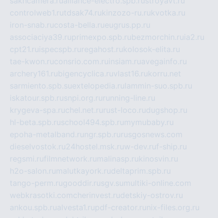
sakhcamera.ru
alliance-electro.spb.ru
stroyavt.ru
controlweb1.ru
tdsak74.ru
kinzozo-ru.ru
kvotka.ru
iron-snab.ru
costa-bella.ru
eugrus.pp.ru
associaciya39.ru
primexpo.spb.ru
bezmorchin.ru
ia2.ru
cpt21.ru
ispecspb.ru
regahost.ru
kolosok-elita.ru
tae-kwon.ru
consrio.com.ru
insiam.ru
avegainfo.ru
archery161.ru
bigencyclica.ru
vlast16.ru
korru.net
sarmiento.spb.su
extelopedia.ru
lammin-suo.spb.ru
iskatour.spb.ru
snpi.org.ru
running-line.ru
krygeva-spa.ru
chel.net.ru
rust-loco.ru
dugshop.ru
hl-beta.spb.ru
school494.spb.ru
mymubaby.ru
epoha-metalband.ru
ngr.spb.ru
rusgosnews.com
dieselvostok.ru
24hostel.msk.ru
w-dev.ru
f-ship.ru
regsmi.ru
filmnetwork.ru
malinasp.ru
kinosvin.ru
h2o-salon.ru
malutkayork.ru
deltaprim.spb.ru
tango-perm.ru
gooddir.ru
sgv.su
multiki-online.com
webkrasotki.com
cherinvest.ru
detskiy-ostrov.ru
ankou.spb.ru
alvesta1.ru
pdf-creator.ru
nix-files.org.ru