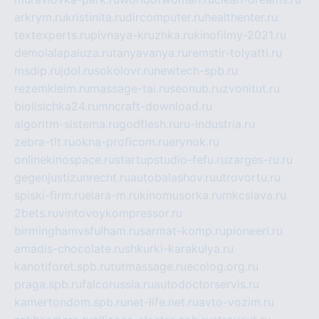
arkrym.ru
kristinita.ru
dircomputer.ru
healthenter.ru
textexperts.ru
pivnaya-kruzhka.ru
kinofilmy-2021.ru
demolalapaluza.ru
tanyavanya.ru
remstir-tolyatti.ru
msdip.ru
jdol.ru
sokolovr.ru
newtech-spb.ru
rezemkleim.ru
massage-tai.ru
seonub.ru
zvonitut.ru
biolisichka24.ru
mncraft-download.ru
algoritm-sistema.ru
godflesh.ru
ru-industria.ru
zebra-tlt.ru
okna-proficom.ru
erynok.ru
onlinekinospace.ru
startupstudio-fefu.ru
zarges-ru.ru
gegenjustizunrecht.ru
autobalashov.ru
utrovortu.ru
spiski-firm.ru
elara-m.ru
kinomusorka.ru
mkcslava.ru
2bets.ru
vintovoykompressor.ru
birminghamvsfulham.ru
sarmat-komp.ru
pioneeri.ru
amadis-chocolate.ru
shkurki-karakulya.ru
kanotiforet.spb.ru
tutmassage.ru
ecolog.org.ru
praga.spb.ru
falcorussia.ru
autodoctorservis.ru
kamertondom.spb.ru
net-life.net.ru
avto-vozim.ru