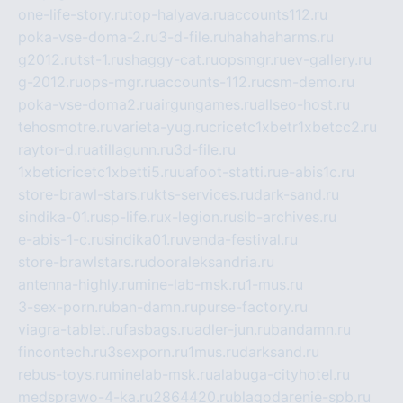
one-life-story.ru
top-halyava.ru
accounts112.ru
poka-vse-doma-2.ru
3-d-file.ru
hahahaharms.ru
g2012.ru
tst-1.ru
shaggy-cat.ru
opsmgr.ru
ev-gallery.ru
g-2012.ru
ops-mgr.ru
accounts-112.ru
csm-demo.ru
poka-vse-doma2.ru
airgungames.ru
allseo-host.ru
tehosmotre.ru
varieta-yug.ru
cricetc1xbetr1xbetcc2.ru
raytor-d.ru
atillagunn.ru
3d-file.ru
1xbeticricetc1xbetti5.ru
uafoot-statti.ru
e-abis1c.ru
store-brawl-stars.ru
kts-services.ru
dark-sand.ru
sindika-01.ru
sp-life.ru
x-legion.ru
sib-archives.ru
e-abis-1-c.ru
sindika01.ru
venda-festival.ru
store-brawlstars.ru
dooraleksandria.ru
antenna-highly.ru
mine-lab-msk.ru
1-mus.ru
3-sex-porn.ru
ban-damn.ru
purse-factory.ru
viagra-tablet.ru
fasbags.ru
adler-jun.ru
bandamn.ru
fincontech.ru
3sexporn.ru
1mus.ru
darksand.ru
rebus-toys.ru
minelab-msk.ru
alabuga-cityhotel.ru
medsprawo-4-ka.ru
2864420.ru
blagodarenie-spb.ru