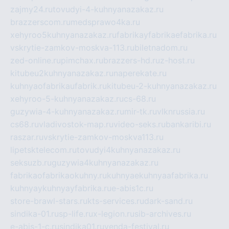
zajmy24.ru
tovudyi-4-kuhnyanazakaz.ru
brazzerscom.ru
medsprawo4ka.ru
xehyroo5kuhnyanazakaz.ru
fabrikayfabrikaefabrika.ru
vskrytie-zamkov-moskva-113.ru
biletnadom.ru
zed-online.ru
pimchax.ru
brazzers-hd.ru
z-host.ru
kitubeu2kuhnyanazakaz.ru
naperekate.ru
kuhnyaofabrikaufabrik.ru
kitubeu-2-kuhnyanazakaz.ru
xehyroo-5-kuhnyanazakaz.ru
cs-68.ru
guzywia-4-kuhnyanazakaz.ru
mir-tk.ru
vlknrussia.ru
cs68.ru
vladivostok-map.ru
video-seks.ru
bankaribi.ru
raszar.ru
vskrytie-zamkov-moskva113.ru
lipetsktelecom.ru
tovudyi4kuhnyanazakaz.ru
seksuzb.ru
guzywia4kuhnyanazakaz.ru
fabrikaofabrikaokuhny.ru
kuhnyaekuhnyaafabrika.ru
kuhnyaykuhnyayfabrika.ru
e-abis1c.ru
store-brawl-stars.ru
kts-services.ru
dark-sand.ru
sindika-01.ru
sp-life.ru
x-legion.ru
sib-archives.ru
e-abis-1-c.ru
sindika01.ru
venda-festival.ru