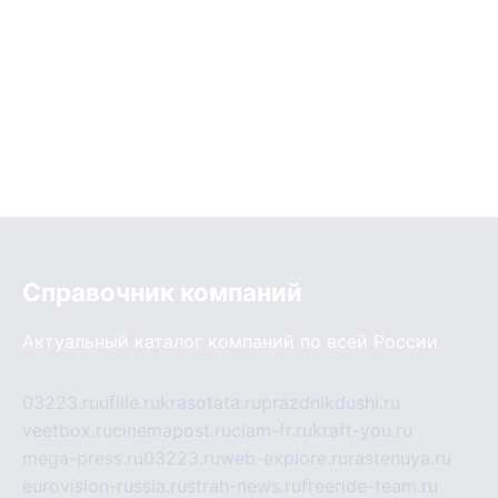
Справочник компаний
Актуальный каталог компаний по всей России
03223.ru
ufille.ru
krasotata.ru
prazdnikdushi.ru
veetbox.ru
cinemapost.ru
ciam-fr.ru
kraft-you.ru
mega-press.ru
03223.ru
web-explore.ru
rastenuya.ru
eurovision-russia.ru
strah-news.ru
freeride-team.ru