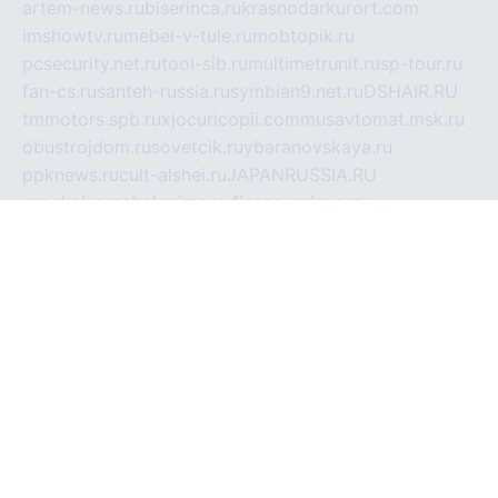
artem-news.ru
biserinca.ru
krasnodarkurort.com
imshowtv.ru
mebel-v-tule.ru
mobtopik.ru
pcsecurity.net.ru
tool-sib.ru
multimetrunit.ru
sp-tour.ru
fan-cs.ru
santeh-russia.ru
symbian9.net.ru
DSHAIR.RU
tmmotors.spb.ru
xjocuricopii.com
musavtomat.msk.ru
obustrojdom.ru
sovetcik.ru
ybaranovskaya.ru
ppknews.ru
cult-alshei.ru
JAPANRUSSIA.RU
proekciyamebel.ru
imper-finans.ru
rim.org.ru
glamourai.ru
brassminus.ru
zabor-pro.ru
ftn.pp.ru
dorogoe58.ru
laimengpacker.ru
kuzova-zapchasti.ru
sageerp.ru
taxodrom.ru
dsrazvitie.ru
hardcity.net.ru
ratinghomegames.ru
topservice25.ru
gubernyan.ru
gtglasslined.ru
ii4.ru
tssport.spb.ru
andorra24.com
blackwallstreet.ru
oboimos.ru
optim-doors.com.ru
ikuch.ru
nycr.org.ru
npa21.ru
vremya-ch.spb.ru
desert000.ru
ivtorgi.ru
ifiori.ru
catalog-statei.ru
dcv.org.ru
spetsmaster174.ru
ipkameryhiseeu.ru
dum26.ru
ruspol.spb.ru
fr-opendp.ru
kam-solnyshko.ru