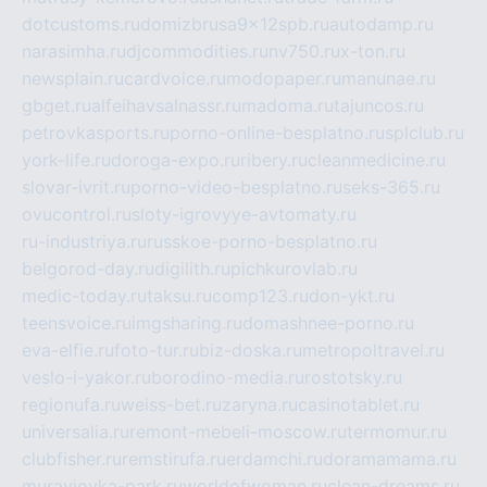
dotcustoms.ru
domizbrusa9x12spb.ru
autodamp.ru
narasimha.ru
djcommodities.ru
nv750.ru
x-ton.ru
newsplain.ru
cardvoice.ru
modopaper.ru
manunae.ru
gbget.ru
alfeihavsalnassr.ru
madoma.ru
tajuncos.ru
petrovkasports.ru
porno-online-besplatno.ru
splclub.ru
york-life.ru
doroga-expo.ru
ribery.ru
cleanmedicine.ru
slovar-ivrit.ru
porno-video-besplatno.ru
seks-365.ru
ovucontrol.ru
sloty-igrovyye-avtomaty.ru
ru-industriya.ru
russkoe-porno-besplatno.ru
belgorod-day.ru
digilith.ru
pichkurovlab.ru
medic-today.ru
taksu.ru
comp123.ru
don-ykt.ru
teensvoice.ru
imgsharing.ru
domashnee-porno.ru
eva-elfie.ru
foto-tur.ru
biz-doska.ru
metropoltravel.ru
veslo-i-yakor.ru
borodino-media.ru
rostotsky.ru
regionufa.ru
weiss-bet.ru
zaryna.ru
casinotablet.ru
universalia.ru
remont-mebeli-moscow.ru
termomur.ru
clubfisher.ru
remstirufa.ru
erdamchi.ru
doramamama.ru
muraviovka-park.ru
worldofwoman.ru
clean-dreams.ru