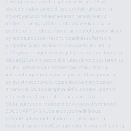
ecostep-samara.ru
d-p.spb.ru
галактика73.рф
sko.com.ru
davitamebel-spb.ru
fotsis.ru
tesiaes.ru
kokoroyari.spb.ru
blesna-kazan.ru
mossilver.ru
lenderoq.ru
sergeydobrin.ru
tochkazvuka.msk.ru
people-of-art.ru
bezzubova.ru
clubtibet.ru
orior-aks.ru
dynamoauto.ru
szk-favorit.ru
carlines.ru
flatnsk.ru
kingbolenskaner.ru
alex-motor.ru
astroline.net.ru
act1.spb.ru
polyglot.com.ru
gidlipetsk.ru
ooo-driada.ru
detsad125.ru
mir-zdoroviya.ru
bruslanovo.ru
siterem.ru
council.spb.ru
лодкипатриот.рф
kafekolizey.ru
iclub.net.ru
gazon-easy.ru
sugarepilekb.ru
grinox.ru
pylesostineco.ru
msts-ozarenie.ru
kameryjooan.ru
artemovskij.ru
dopler.spb.ru
aid70.ru
metall-perm.ru
ndm.msk.ru
ratingzooshop.ru
apiaccess.ru
globalautotrade.info
bezverhovskoe.ru
drsschool.ru
ZOOSMART.SPB.RU
dalakony.ru
medikijob.ru
remontt.spb.ru
photostudia.spb.ru
myragon.ru
terramia.ru
academy62.ru
gardengallereya.ru
rti.com.ru