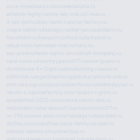
store-brawlstars.ru
dooraleksandria.ru
antenna-highly.ru
mine-lab-msk.ru
1-mus.ru
3-sex-porn.ru
ban-damn.ru
purse-factory.ru
viagra-tablet.ru
fasbags.ru
adler-jun.ru
bandamn.ru
fincontech.ru
3sexporn.ru
1mus.ru
darksand.ru
rebus-toys.ru
minelab-msk.ru
rtdco.ru
seo-prodvizhenie-sajtov-stroitelnyh-kompanij.ru
card-voice.ru
rulonnyygazon177.ru
snow-guard.ru
domizbrusa-9x12spb.ru
demaholding.ru
aalse.ru
a380club.ru
argentinamia.ru
perkoka.ru
movie-one.ru
perk-oka.ru
g-octopus.ru
sibarchives.ru
andreislyusar.ru
naruto-x.ru
pursefactory.ru
tor-lyubov-i-grom.ru
spayderhed-2022.ru
movieone.ru
evro-dez.ru
webamator.ru
ma-absolut1.ru
avtopomosch27.ru
nv-750.ru
news-plain.ru
nertansaga.ru
delanalad.ru
dizfiles.ru
youtubefree.ru
aria-family.ru
roadli.ru
planeta-samara.ru
mysmartbuy.ru
matrasy-kemerovo.ru
ashanet.ru
trade-farm.ru