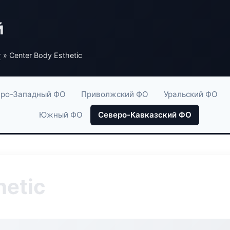
й
г
» Center Body Esthetic
ро-Западный ФО
Приволжский ФО
Уральский ФО
Южный ФО
Северо-Кавказский ФО
hetic