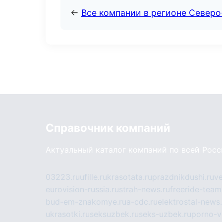
←
Все компании в регионе Северо
Справочник компаний
Актуальный каталог компаний по всей Рос
03223.ru
ufille.ru
krasotata.ru
prazdnikdushi.ru
v
eurovision-russia.ru
strah-news.ru
freeride-team
bud-em-znakomye.ru
a-cdc.ru
elektrostal-news.
ukrasotki.ru
seksuzbek.ru
seks-uzbek.ru
porno-v