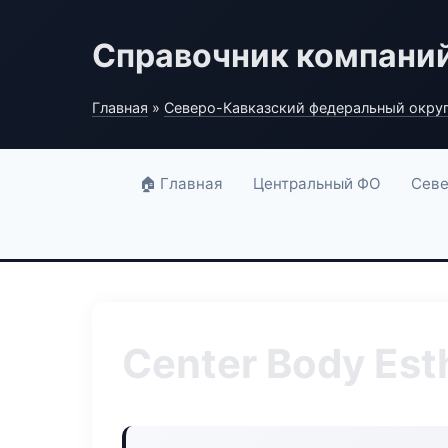
Справочник компани
Главная
»
Северо-Кавказский федеральный окру
🏠 Главная
Центральный ФО
Севе
Center Body Est