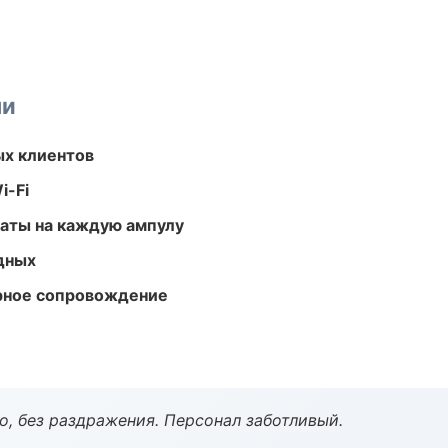
ми
ых клиентов
i-Fi
аты на каждую ампулу
одных
урное сопровождение
, без раздражения. Персонал заботливый.