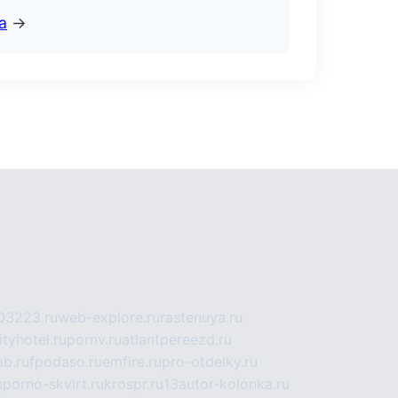
а
→
03223.ru
web-explore.ru
rastenuya.ru
tyhotel.ru
pornv.ru
atlantpereezd.ru
b.ru
fpodaso.ru
emfire.ru
pro-otdelky.ru
u
porno-skvirt.ru
krospr.ru
13autor-kolonka.ru