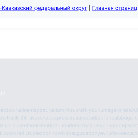
-Кавказский федеральный округ
|
Главная страниц
сии
eetbox.ru
cinemapost.ru
ciam-fr.ru
kraft-you.ru
mega-press.ru
.ru
itrack-24.ru
sexshopexpress.ru
autostudiopro.ru
alabuga-ci
ru
korolevremont-market.ru
budem-znakomye.ru
oooagrosna
k.ru
sovratili.ru
olecoon.ru
vd-dosug.ru
adonyev.ru
rbc-news.r