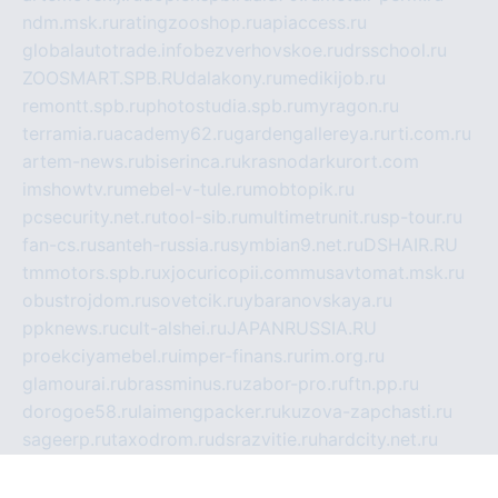
ndm.msk.ru
ratingzooshop.ru
apiaccess.ru
globalautotrade.info
bezverhovskoe.ru
drsschool.ru
ZOOSMART.SPB.RU
dalakony.ru
medikijob.ru
remontt.spb.ru
photostudia.spb.ru
myragon.ru
terramia.ru
academy62.ru
gardengallereya.ru
rti.com.ru
artem-news.ru
biserinca.ru
krasnodarkurort.com
imshowtv.ru
mebel-v-tule.ru
mobtopik.ru
pcsecurity.net.ru
tool-sib.ru
multimetrunit.ru
sp-tour.ru
fan-cs.ru
santeh-russia.ru
symbian9.net.ru
DSHAIR.RU
tmmotors.spb.ru
xjocuricopii.com
musavtomat.msk.ru
obustrojdom.ru
sovetcik.ru
ybaranovskaya.ru
ppknews.ru
cult-alshei.ru
JAPANRUSSIA.RU
proekciyamebel.ru
imper-finans.ru
rim.org.ru
glamourai.ru
brassminus.ru
zabor-pro.ru
ftn.pp.ru
dorogoe58.ru
laimengpacker.ru
kuzova-zapchasti.ru
sageerp.ru
taxodrom.ru
dsrazvitie.ru
hardcity.net.ru
ratinghomegames.ru
topservice25.ru
gubernyan.ru
gtglasslined.ru
ii4.ru
tssport.spb.ru
andorra24.com