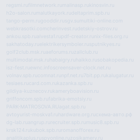
regsmi.ru
filmnetwork.ru
malinasp.ru
kinosvin.ru
h2o-salon.ru
malutkayork.ru
deltaprim.spb.ru
tango-perm.ru
gooddir.ru
sgv.su
multiki-online.com
webkrasotki.com
cherinvest.ru
detskiy-ostrov.ru
ankou.spb.ru
alvesta1.ru
pdf-creator.ru
nix-files.org.ru
sakhatoday.ru
elektrikersymboler.ru
sputnikyes.ru
golf2club.msk.ru
aeforums.ru
zallclub.ru
multimodal.msk.ru
habaigry.ru
haikko.ru
sobakopedia.ru
isz-fest.ru
ewnc.info
screensaver-clock.net.ru
volnav.spb.ru
comnat.ru
npf.net.ru
7bit.pp.ru
kalugatur.ru
tesiaes.ru
card.com.ru
kazanka.spb.ru
gildiya-kuznecov.ru
kameryboavision.ru
griffoncom.spb.ru
fabrika-emotsiy.ru
PARK-MATROSOVA.RU
agat.spb.ru
avtoyurist-moskva1.ru
hardware.org.ru
схема-авто.рф
dg-lab.ru
angrup.ru
recruiter.spb.ru
music8.spb.ru
krsk124.ru
kubok.spb.ru
romanofforex.ru
analitikaplus.ru
spyonline.ru
zosikamery.ru