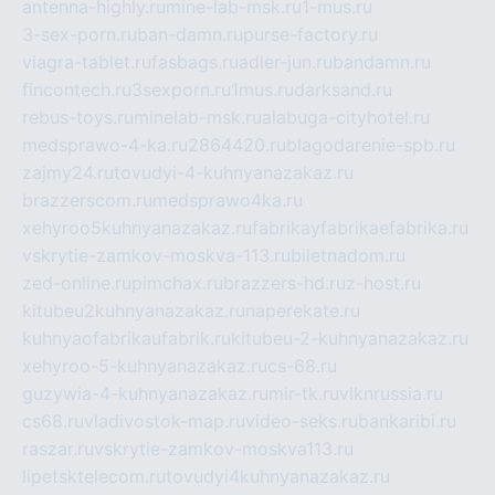
antenna-highly.ru
mine-lab-msk.ru
1-mus.ru
3-sex-porn.ru
ban-damn.ru
purse-factory.ru
viagra-tablet.ru
fasbags.ru
adler-jun.ru
bandamn.ru
fincontech.ru
3sexporn.ru
1mus.ru
darksand.ru
rebus-toys.ru
minelab-msk.ru
alabuga-cityhotel.ru
medsprawo-4-ka.ru
2864420.ru
blagodarenie-spb.ru
zajmy24.ru
tovudyi-4-kuhnyanazakaz.ru
brazzerscom.ru
medsprawo4ka.ru
xehyroo5kuhnyanazakaz.ru
fabrikayfabrikaefabrika.ru
vskrytie-zamkov-moskva-113.ru
biletnadom.ru
zed-online.ru
pimchax.ru
brazzers-hd.ru
z-host.ru
kitubeu2kuhnyanazakaz.ru
naperekate.ru
kuhnyaofabrikaufabrik.ru
kitubeu-2-kuhnyanazakaz.ru
xehyroo-5-kuhnyanazakaz.ru
cs-68.ru
guzywia-4-kuhnyanazakaz.ru
mir-tk.ru
vlknrussia.ru
cs68.ru
vladivostok-map.ru
video-seks.ru
bankaribi.ru
raszar.ru
vskrytie-zamkov-moskva113.ru
lipetsktelecom.ru
tovudyi4kuhnyanazakaz.ru