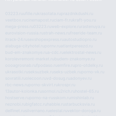
03223.ru
ufille.ru
krasotata.ru
prazdnikdushi.ru
veetbox.ru
cinemapost.ru
ciam-fr.ru
kraft-you.ru
mega-press.ru
03223.ru
web-explore.ru
rastenuya.ru
eurovision-russia.ru
strah-news.ru
freeride-team.ru
itrack-24.ru
sexshopexpress.ru
autostudiopro.ru
alabuga-cityhotel.ru
pornv.ru
atlantpereezd.ru
bud-em-znakomye.ru
a-cdc.ru
elektrostal-news.ru
korolevremont-market.ru
budem-znakomye.ru
oooagrosnab.ru
fpodaso.ru
emfire.ru
pro-otdelky.ru
ukrasotki.ru
seksuzbek.ru
seks-uzbek.ru
porno-vk.ru
sovratili.ru
olecoon.ru
vd-dosug.ru
adonyev.ru
rbc-news.ru
porno-skvirt.ru
krospr.ru
13autor-kolonka.ru
sormol.ru
2rich.ru
hostel-65.ru
hostserve.ru
porno-na-russkom.ru
mishinlab.ru
neznobi.ru
bigfatcc.ru
habble.ru
starbucksvia.ru
delfinet.ru
silvernano.ru
elestal.ru
vektor-doroga.ru