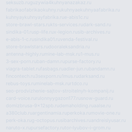
seksuzb.ru
guzywia4kuhnyanazakaz.ru
fabrikaofabrikaokuhny.ru
kuhnyaekuhnyaafabrika.ru
kuhnyaykuhnyayfabrika.ru
e-abis1c.ru
store-brawl-stars.ru
kts-services.ru
dark-sand.ru
sindika-01.ru
sp-life.ru
x-legion.ru
sib-archives.ru
e-abis-1-c.ru
sindika01.ru
venda-festival.ru
store-brawlstars.ru
dooraleksandria.ru
antenna-highly.ru
mine-lab-msk.ru
1-mus.ru
3-sex-porn.ru
ban-damn.ru
purse-factory.ru
viagra-tablet.ru
fasbags.ru
adler-jun.ru
bandamn.ru
fincontech.ru
3sexporn.ru
1mus.ru
darksand.ru
rebus-toys.ru
minelab-msk.ru
rtdco.ru
seo-prodvizhenie-sajtov-stroitelnyh-kompanij.ru
card-voice.ru
rulonnyygazon177.ru
snow-guard.ru
domizbrusa-9x12spb.ru
demaholding.ru
aalse.ru
a380club.ru
argentinamia.ru
perkoka.ru
movie-one.ru
perk-oka.ru
g-octopus.ru
sibarchives.ru
andreislyusar.ru
naruto-x.ru
pursefactory.ru
tor-lyubov-i-grom.ru