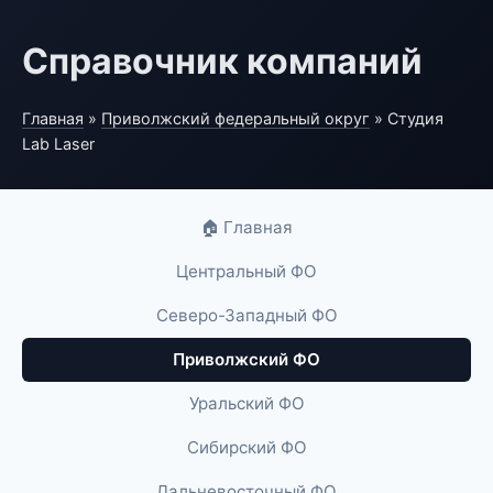
Справочник компаний
Главная
»
Приволжский федеральный округ
» Студия
Lab Laser
🏠 Главная
Центральный ФО
Северо-Западный ФО
Приволжский ФО
Уральский ФО
Сибирский ФО
Дальневосточный ФО