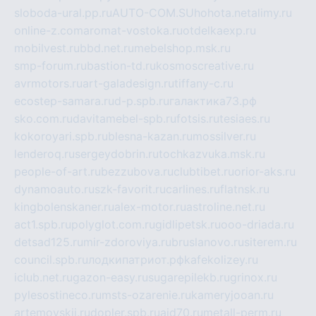
sloboda-ural.pp.ru
AUTO-COM.SU
hohota.net
alimy.ru
online-z.com
aromat-vostoka.ru
otdelkaexp.ru
mobilvest.ru
bbd.net.ru
mebelshop.msk.ru
smp-forum.ru
bastion-td.ru
kosmoscreative.ru
avrmotors.ru
art-galadesign.ru
tiffany-c.ru
ecostep-samara.ru
d-p.spb.ru
галактика73.рф
sko.com.ru
davitamebel-spb.ru
fotsis.ru
tesiaes.ru
kokoroyari.spb.ru
blesna-kazan.ru
mossilver.ru
lenderoq.ru
sergeydobrin.ru
tochkazvuka.msk.ru
people-of-art.ru
bezzubova.ru
clubtibet.ru
orior-aks.ru
dynamoauto.ru
szk-favorit.ru
carlines.ru
flatnsk.ru
kingbolenskaner.ru
alex-motor.ru
astroline.net.ru
act1.spb.ru
polyglot.com.ru
gidlipetsk.ru
ooo-driada.ru
detsad125.ru
mir-zdoroviya.ru
bruslanovo.ru
siterem.ru
council.spb.ru
лодкипатриот.рф
kafekolizey.ru
iclub.net.ru
gazon-easy.ru
sugarepilekb.ru
grinox.ru
pylesostineco.ru
msts-ozarenie.ru
kameryjooan.ru
artemovskij.ru
dopler.spb.ru
aid70.ru
metall-perm.ru