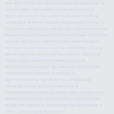
eva-elfie.ru
foto-tur.ru
biz-doska.ru
metropoltravel.ru
veslo-i-yakor.ru
borodino-media.ru
rostotsky.ru
regionufa.ru
weiss-bet.ru
zaryna.ru
casinotablet.ru
universalia.ru
remont-mebeli-moscow.ru
termomur.ru
clubfisher.ru
remstirufa.ru
erdamchi.ru
doramamama.ru
muraviovka-park.ru
worldofwoman.ru
clean-dreams.ru
arkrym.ru
kristinita.ru
dircomputer.ru
healthenter.ru
textexperts.ru
pivnaya-kruzhka.ru
kinofilmy-2021.ru
demolalapaluza.ru
tanyavanya.ru
remstir-tolyatti.ru
msdip.ru
jdol.ru
sokolovr.ru
newtech-spb.ru
rezemkleim.ru
massage-tai.ru
seonub.ru
zvonitut.ru
biolisichka24.ru
mncraft-download.ru
algoritm-sistema.ru
godflesh.ru
ru-industria.ru
zebra-tlt.ru
okna-proficom.ru
erynok.ru
onlinekinospace.ru
startupstudio-fefu.ru
zarges-ru.ru
gegenjustizunrecht.ru
autobalashov.ru
utrovortu.ru
spiski-firm.ru
elara-m.ru
kinomusorka.ru
mkcslava.ru
2bets.ru
vintovoykompressor.ru