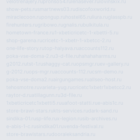
velotrenajery.ru
pronso54.ru
lenasever.ru
lovinskix.ru
show-pets.ru
smartnews03.ru
discofoxworld.ru
miraclecoon.ru
pongup.ru
hostel65.ru
liura.ru
glasspb.ru
firehunters.ru
gribowo.ru
gnalis.ru
bulkitula.ru
hometown-france.ru
1-xbeticricetc-1-xbetti-5.ru
shop-garena.ru
cricetc-1-xbetr-1-xbetcc-2.ru
one-life-story.ru
top-halyava.ru
accounts112.ru
poka-vse-doma-2.ru
3-d-file.ru
hahahaharms.ru
g2012.ru
tst-1.ru
shaggy-cat.ru
opsmgr.ru
ev-gallery.ru
g-2012.ru
ops-mgr.ru
accounts-112.ru
csm-demo.ru
poka-vse-doma2.ru
airgungames.ru
allseo-host.ru
tehosmotre.ru
varieta-yug.ru
cricetc1xbetr1xbetcc2.ru
raytor-d.ru
atillagunn.ru
3d-file.ru
1xbeticricetc1xbetti5.ru
uafoot-statti.ru
e-abis1c.ru
store-brawl-stars.ru
kts-services.ru
dark-sand.ru
sindika-01.ru
sp-life.ru
x-legion.ru
sib-archives.ru
e-abis-1-c.ru
sindika01.ru
venda-festival.ru
store-brawlstars.ru
dooraleksandria.ru