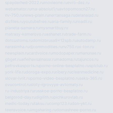
spayderhed-2022.ru
movieone.ru
evro-dez.ru
webamator.ru
ma-absolut1.ru
avtopomosch27.ru
nv-750.ru
news-plain.ru
nertansaga.ru
delanalad.ru
dizfiles.ru
youtubefree.ru
aria-family.ru
roadli.ru
planeta-samara.ru
mysmartbuy.ru
matrasy-kemerovo.ru
ashanet.ru
trade-farm.ru
dotcustoms.ru
domizbrusa9x12spb.ru
autodamp.ru
narasimha.ru
djcommodities.ru
nv750.ru
x-ton.ru
newsplain.ru
cardvoice.ru
modopaper.ru
manunae.ru
gbget.ru
alfeihavsalnassr.ru
madoma.ru
tajuncos.ru
petrovkasports.ru
porno-online-besplatno.ru
splclub.ru
york-life.ru
doroga-expo.ru
ribery.ru
cleanmedicine.ru
slovar-ivrit.ru
porno-video-besplatno.ru
seks-365.ru
ovucontrol.ru
sloty-igrovyye-avtomaty.ru
ru-industriya.ru
russkoe-porno-besplatno.ru
belgorod-day.ru
digilith.ru
pichkurovlab.ru
medic-today.ru
taksu.ru
comp123.ru
don-ykt.ru
teensvoice.ru
imgsharing.ru
domashnee-porno.ru