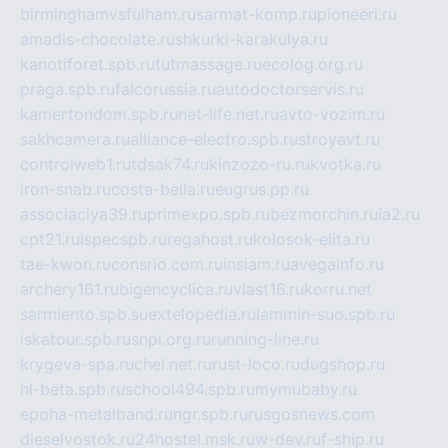
birminghamvsfulham.ru
sarmat-komp.ru
pioneeri.ru
amadis-chocolate.ru
shkurki-karakulya.ru
kanotiforet.spb.ru
tutmassage.ru
ecolog.org.ru
praga.spb.ru
falcorussia.ru
autodoctorservis.ru
kamertondom.spb.ru
net-life.net.ru
avto-vozim.ru
sakhcamera.ru
alliance-electro.spb.ru
stroyavt.ru
controlweb1.ru
tdsak74.ru
kinzozo-ru.ru
kvotka.ru
iron-snab.ru
costa-bella.ru
eugrus.pp.ru
associaciya39.ru
primexpo.spb.ru
bezmorchin.ru
ia2.ru
cpt21.ru
ispecspb.ru
regahost.ru
kolosok-elita.ru
tae-kwon.ru
consrio.com.ru
insiam.ru
avegainfo.ru
archery161.ru
bigencyclica.ru
vlast16.ru
korru.net
sarmiento.spb.su
extelopedia.ru
lammin-suo.spb.ru
iskatour.spb.ru
snpi.org.ru
running-line.ru
krygeva-spa.ru
chel.net.ru
rust-loco.ru
dugshop.ru
hl-beta.spb.ru
school494.spb.ru
mymubaby.ru
epoha-metalband.ru
ngr.spb.ru
rusgosnews.com
dieselvostok.ru
24hostel.msk.ru
w-dev.ru
f-ship.ru