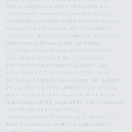
neznobi.ru
bigfatcc.ru
habble.ru
starbucksvia.ru
delfinet.ru
silvernano.ru
elestal.ru
vektor-doroga.ru
velotrenajery.ru
pronso54.ru
lenasever.ru
lovinskix.ru
show-pets.ru
smartnews03.ru
discofoxworld.ru
miraclecoon.ru
pongup.ru
hostel65.ru
liura.ru
glasspb.ru
firehunters.ru
gribowo.ru
gnalis.ru
bulkitula.ru
hometown-france.ru
1-xbeticricetc-1-xbetti-5.ru
shop-garena.ru
cricetc-1-xbetr-1-xbetcc-2.ru
one-life-story.ru
top-halyava.ru
accounts112.ru
poka-vse-doma-2.ru
3-d-file.ru
hahahaharms.ru
g2012.ru
tst-1.ru
shaggy-cat.ru
opsmgr.ru
ev-gallery.ru
g-2012.ru
ops-mgr.ru
accounts-112.ru
csm-demo.ru
poka-vse-doma2.ru
airgungames.ru
allseo-host.ru
tehosmotre.ru
varieta-yug.ru
cricetc1xbetr1xbetcc2.ru
raytor-d.ru
atillagunn.ru
3d-file.ru
1xbeticricetc1xbetti5.ru
uafoot-statti.ru
e-abis1c.ru
store-brawl-stars.ru
kts-services.ru
dark-sand.ru
sindika-01.ru
sp-life.ru
x-legion.ru
sib-archives.ru