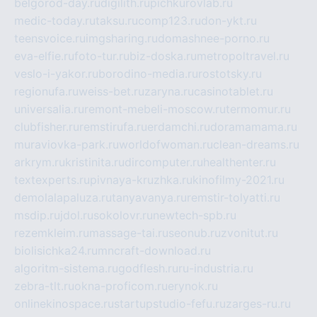
belgorod-day.ru
digilith.ru
pichkurovlab.ru
medic-today.ru
taksu.ru
comp123.ru
don-ykt.ru
teensvoice.ru
imgsharing.ru
domashnee-porno.ru
eva-elfie.ru
foto-tur.ru
biz-doska.ru
metropoltravel.ru
veslo-i-yakor.ru
borodino-media.ru
rostotsky.ru
regionufa.ru
weiss-bet.ru
zaryna.ru
casinotablet.ru
universalia.ru
remont-mebeli-moscow.ru
termomur.ru
clubfisher.ru
remstirufa.ru
erdamchi.ru
doramamama.ru
muraviovka-park.ru
worldofwoman.ru
clean-dreams.ru
arkrym.ru
kristinita.ru
dircomputer.ru
healthenter.ru
textexperts.ru
pivnaya-kruzhka.ru
kinofilmy-2021.ru
demolalapaluza.ru
tanyavanya.ru
remstir-tolyatti.ru
msdip.ru
jdol.ru
sokolovr.ru
newtech-spb.ru
rezemkleim.ru
massage-tai.ru
seonub.ru
zvonitut.ru
biolisichka24.ru
mncraft-download.ru
algoritm-sistema.ru
godflesh.ru
ru-industria.ru
zebra-tlt.ru
okna-proficom.ru
erynok.ru
onlinekinospace.ru
startupstudio-fefu.ru
zarges-ru.ru