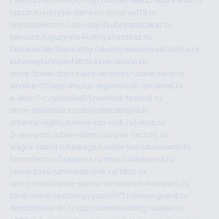
cs68.ru
vladivostok-map.ru
video-seks.ru
bankaribi.ru
raszar.ru
vskrytie-zamkov-moskva113.ru
lipetsktelecom.ru
tovudyi4kuhnyanazakaz.ru
seksuzb.ru
guzywia4kuhnyanazakaz.ru
fabrikaofabrikaokuhny.ru
kuhnyaekuhnyaafabrika.ru
kuhnyaykuhnyayfabrika.ru
e-abis1c.ru
store-brawl-stars.ru
kts-services.ru
dark-sand.ru
sindika-01.ru
sp-life.ru
x-legion.ru
sib-archives.ru
e-abis-1-c.ru
sindika01.ru
venda-festival.ru
store-brawlstars.ru
dooraleksandria.ru
antenna-highly.ru
mine-lab-msk.ru
1-mus.ru
3-sex-porn.ru
ban-damn.ru
purse-factory.ru
viagra-tablet.ru
fasbags.ru
adler-jun.ru
bandamn.ru
fincontech.ru
3sexporn.ru
1mus.ru
darksand.ru
rebus-toys.ru
minelab-msk.ru
rtdco.ru
seo-prodvizhenie-sajtov-stroitelnyh-kompanij.ru
card-voice.ru
rulonnyygazon177.ru
snow-guard.ru
domizbrusa-9x12spb.ru
demaholding.ru
aalse.ru