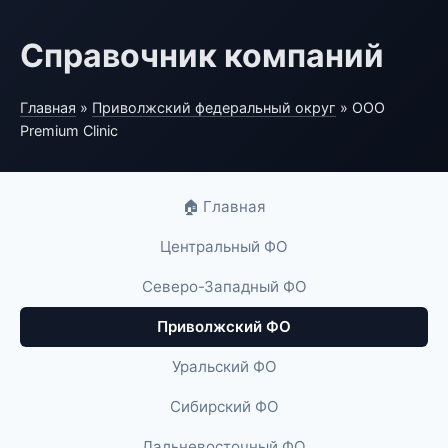
Справочник компаний
Главная
»
Приволжский федеральный округ
» ООО
Premium Clinic
🏠 Главная
Центральный ФО
Северо-Западный ФО
Приволжский ФО
Уральский ФО
Сибирский ФО
Дальневосточный ФО