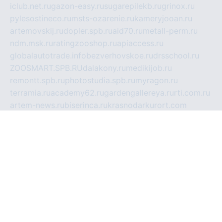
iclub.net.ru
gazon-easy.ru
sugarepilekb.ru
grinox.ru
pylesostineco.ru
msts-ozarenie.ru
kameryjooan.ru
artemovskij.ru
dopler.spb.ru
aid70.ru
metall-perm.ru
ndm.msk.ru
ratingzooshop.ru
apiaccess.ru
globalautotrade.info
bezverhovskoe.ru
drsschool.ru
ZOOSMART.SPB.RU
dalakony.ru
medikijob.ru
remontt.spb.ru
photostudia.spb.ru
myragon.ru
terramia.ru
academy62.ru
gardengallereya.ru
rti.com.ru
artem-news.ru
biserinca.ru
krasnodarkurort.com
imshowtv.ru
mebel-v-tule.ru
mobtopik.ru
pcsecurity.net.ru
tool-sib.ru
multimetrunit.ru
sp-tour.ru
fan-cs.ru
santeh-russia.ru
symbian9.net.ru
DSHAIR.RU
tmmotors.spb.ru
xjocuricopii.com
musavtomat.msk.ru
obustrojdom.ru
sovetcik.ru
ybaranovskaya.ru
ppknews.ru
cult-alshei.ru
JAPANRUSSIA.RU
proekciyamebel.ru
imper-finans.ru
rim.org.ru
glamourai.ru
brassminus.ru
zabor-pro.ru
ftn.pp.ru
dorogoe58.ru
laimengpacker.ru
kuzova-zapchasti.ru