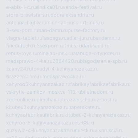
e-abis-1-c.ru
sindika01.ru
venda-festival.ru
store-brawlstars.ru
dooraleksandria.ru
antenna-highly.ru
mine-lab-msk.ru
1-mus.ru
3-sex-porn.ru
ban-damn.ru
purse-factory.ru
viagra-tablet.ru
fasbags.ru
adler-jun.ru
bandamn.ru
fincontech.ru
3sexporn.ru
1mus.ru
darksand.ru
rebus-toys.ru
minelab-msk.ru
alabuga-cityhotel.ru
medsprawo-4-ka.ru
2864420.ru
blagodarenie-spb.ru
zajmy24.ru
tovudyi-4-kuhnyanazakaz.ru
brazzerscom.ru
medsprawo4ka.ru
xehyroo5kuhnyanazakaz.ru
fabrikayfabrikaefabrika.ru
vskrytie-zamkov-moskva-113.ru
biletnadom.ru
zed-online.ru
pimchax.ru
brazzers-hd.ru
z-host.ru
kitubeu2kuhnyanazakaz.ru
naperekate.ru
kuhnyaofabrikaufabrik.ru
kitubeu-2-kuhnyanazakaz.ru
xehyroo-5-kuhnyanazakaz.ru
cs-68.ru
guzywia-4-kuhnyanazakaz.ru
mir-tk.ru
vlknrussia.ru