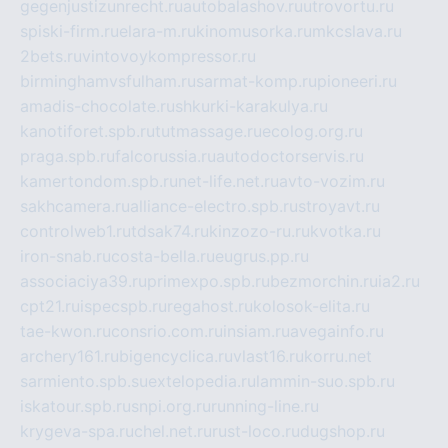
gegenjustizunrecht.ru
autobalashov.ru
utrovortu.ru
spiski-firm.ru
elara-m.ru
kinomusorka.ru
mkcslava.ru
2bets.ru
vintovoykompressor.ru
birminghamvsfulham.ru
sarmat-komp.ru
pioneeri.ru
amadis-chocolate.ru
shkurki-karakulya.ru
kanotiforet.spb.ru
tutmassage.ru
ecolog.org.ru
praga.spb.ru
falcorussia.ru
autodoctorservis.ru
kamertondom.spb.ru
net-life.net.ru
avto-vozim.ru
sakhcamera.ru
alliance-electro.spb.ru
stroyavt.ru
controlweb1.ru
tdsak74.ru
kinzozo-ru.ru
kvotka.ru
iron-snab.ru
costa-bella.ru
eugrus.pp.ru
associaciya39.ru
primexpo.spb.ru
bezmorchin.ru
ia2.ru
cpt21.ru
ispecspb.ru
regahost.ru
kolosok-elita.ru
tae-kwon.ru
consrio.com.ru
insiam.ru
avegainfo.ru
archery161.ru
bigencyclica.ru
vlast16.ru
korru.net
sarmiento.spb.su
extelopedia.ru
lammin-suo.spb.ru
iskatour.spb.ru
snpi.org.ru
running-line.ru
krygeva-spa.ru
chel.net.ru
rust-loco.ru
dugshop.ru