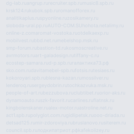
dg-lab.ru
angrup.ru
recruiter.spb.ru
music8.spb.ru
krsk124.ru
kubok.spb.ru
romanofforex.ru
analitikaplus.ru
spyonline.ru
zosikamery.ru
sloboda-ural.pp.ru
AUTO-COM.SU
hohota.net
alimy.ru
online-z.com
aromat-vostoka.ru
otdelkaexp.ru
mobilvest.ru
bbd.net.ru
mebelshop.msk.ru
smp-forum.ru
bastion-td.ru
kosmoscreative.ru
avrmotors.ru
art-galadesign.ru
tiffany-c.ru
ecostep-samara.ru
d-p.spb.ru
галактика73.рф
sko.com.ru
davitamebel-spb.ru
fotsis.ru
tesiaes.ru
kokoroyari.spb.ru
blesna-kazan.ru
mossilver.ru
lenderoq.ru
sergeydobrin.ru
tochkazvuka.msk.ru
people-of-art.ru
bezzubova.ru
clubtibet.ru
orior-aks.ru
dynamoauto.ru
szk-favorit.ru
carlines.ru
flatnsk.ru
kingbolenskaner.ru
alex-motor.ru
astroline.net.ru
act1.spb.ru
polyglot.com.ru
gidlipetsk.ru
ooo-driada.ru
detsad125.ru
mir-zdoroviya.ru
bruslanovo.ru
siterem.ru
council.spb.ru
лодкипатриот.рф
kafekolizey.ru