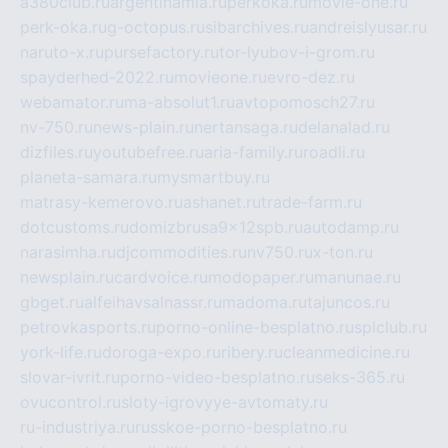
a380club.ru
argentinamia.ru
perkoka.ru
movie-one.ru
perk-oka.ru
g-octopus.ru
sibarchives.ru
andreislyusar.ru
naruto-x.ru
pursefactory.ru
tor-lyubov-i-grom.ru
spayderhed-2022.ru
movieone.ru
evro-dez.ru
webamator.ru
ma-absolut1.ru
avtopomosch27.ru
nv-750.ru
news-plain.ru
nertansaga.ru
delanalad.ru
dizfiles.ru
youtubefree.ru
aria-family.ru
roadli.ru
planeta-samara.ru
mysmartbuy.ru
matrasy-kemerovo.ru
ashanet.ru
trade-farm.ru
dotcustoms.ru
domizbrusa9x12spb.ru
autodamp.ru
narasimha.ru
djcommodities.ru
nv750.ru
x-ton.ru
newsplain.ru
cardvoice.ru
modopaper.ru
manunae.ru
gbget.ru
alfeihavsalnassr.ru
madoma.ru
tajuncos.ru
petrovkasports.ru
porno-online-besplatno.ru
splclub.ru
york-life.ru
doroga-expo.ru
ribery.ru
cleanmedicine.ru
slovar-ivrit.ru
porno-video-besplatno.ru
seks-365.ru
ovucontrol.ru
sloty-igrovyye-avtomaty.ru
ru-industriya.ru
russkoe-porno-besplatno.ru