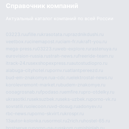
Справочник компаний
Актуальный каталог компаний по всей России
03223.ru
ufille.ru
krasotata.ru
prazdnikdushi.ru
veetbox.ru
cinemapost.ru
ciam-fr.ru
kraft-you.ru
mega-press.ru
03223.ru
web-explore.ru
rastenuya.ru
eurovision-russia.ru
strah-news.ru
freeride-team.ru
itrack-24.ru
sexshopexpress.ru
autostudiopro.ru
alabuga-cityhotel.ru
pornv.ru
atlantpereezd.ru
bud-em-znakomye.ru
a-cdc.ru
elektrostal-news.ru
korolevremont-market.ru
budem-znakomye.ru
oooagrosnab.ru
fpodaso.ru
emfire.ru
pro-otdelky.ru
ukrasotki.ru
seksuzbek.ru
seks-uzbek.ru
porno-vk.ru
sovratili.ru
olecoon.ru
vd-dosug.ru
adonyev.ru
rbc-news.ru
porno-skvirt.ru
krospr.ru
13autor-kolonka.ru
sormol.ru
2rich.ru
hostel-65.ru
hostserve.ru
porno-na-russkom.ru
mishinlab.ru