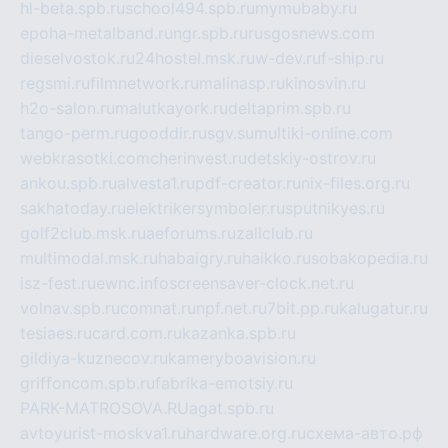
hl-beta.spb.ru
school494.spb.ru
mymubaby.ru
epoha-metalband.ru
ngr.spb.ru
rusgosnews.com
dieselvostok.ru
24hostel.msk.ru
w-dev.ru
f-ship.ru
regsmi.ru
filmnetwork.ru
malinasp.ru
kinosvin.ru
h2o-salon.ru
malutkayork.ru
deltaprim.spb.ru
tango-perm.ru
gooddir.ru
sgv.su
multiki-online.com
webkrasotki.com
cherinvest.ru
detskiy-ostrov.ru
ankou.spb.ru
alvesta1.ru
pdf-creator.ru
nix-files.org.ru
sakhatoday.ru
elektrikersymboler.ru
sputnikyes.ru
golf2club.msk.ru
aeforums.ru
zallclub.ru
multimodal.msk.ru
habaigry.ru
haikko.ru
sobakopedia.ru
isz-fest.ru
ewnc.info
screensaver-clock.net.ru
volnav.spb.ru
comnat.ru
npf.net.ru
7bit.pp.ru
kalugatur.ru
tesiaes.ru
card.com.ru
kazanka.spb.ru
gildiya-kuznecov.ru
kameryboavision.ru
griffoncom.spb.ru
fabrika-emotsiy.ru
PARK-MATROSOVA.RU
agat.spb.ru
avtoyurist-moskva1.ru
hardware.org.ru
схема-авто.рф