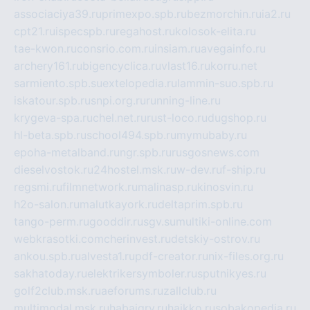
associaciya39.ru
primexpo.spb.ru
bezmorchin.ru
ia2.ru
cpt21.ru
ispecspb.ru
regahost.ru
kolosok-elita.ru
tae-kwon.ru
consrio.com.ru
insiam.ru
avegainfo.ru
archery161.ru
bigencyclica.ru
vlast16.ru
korru.net
sarmiento.spb.su
extelopedia.ru
lammin-suo.spb.ru
iskatour.spb.ru
snpi.org.ru
running-line.ru
krygeva-spa.ru
chel.net.ru
rust-loco.ru
dugshop.ru
hl-beta.spb.ru
school494.spb.ru
mymubaby.ru
epoha-metalband.ru
ngr.spb.ru
rusgosnews.com
dieselvostok.ru
24hostel.msk.ru
w-dev.ru
f-ship.ru
regsmi.ru
filmnetwork.ru
malinasp.ru
kinosvin.ru
h2o-salon.ru
malutkayork.ru
deltaprim.spb.ru
tango-perm.ru
gooddir.ru
sgv.su
multiki-online.com
webkrasotki.com
cherinvest.ru
detskiy-ostrov.ru
ankou.spb.ru
alvesta1.ru
pdf-creator.ru
nix-files.org.ru
sakhatoday.ru
elektrikersymboler.ru
sputnikyes.ru
golf2club.msk.ru
aeforums.ru
zallclub.ru
multimodal.msk.ru
habaigry.ru
haikko.ru
sobakopedia.ru