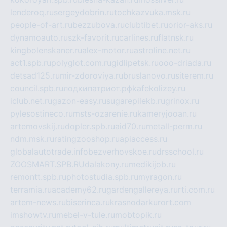
lenderoq.ru
sergeydobrin.ru
tochkazvuka.msk.ru
people-of-art.ru
bezzubova.ru
clubtibet.ru
orior-aks.ru
dynamoauto.ru
szk-favorit.ru
carlines.ru
flatnsk.ru
kingbolenskaner.ru
alex-motor.ru
astroline.net.ru
act1.spb.ru
polyglot.com.ru
gidlipetsk.ru
ooo-driada.ru
detsad125.ru
mir-zdoroviya.ru
bruslanovo.ru
siterem.ru
council.spb.ru
лодкипатриот.рф
kafekolizey.ru
iclub.net.ru
gazon-easy.ru
sugarepilekb.ru
grinox.ru
pylesostineco.ru
msts-ozarenie.ru
kameryjooan.ru
artemovskij.ru
dopler.spb.ru
aid70.ru
metall-perm.ru
ndm.msk.ru
ratingzooshop.ru
apiaccess.ru
globalautotrade.info
bezverhovskoe.ru
drsschool.ru
ZOOSMART.SPB.RU
dalakony.ru
medikijob.ru
remontt.spb.ru
photostudia.spb.ru
myragon.ru
terramia.ru
academy62.ru
gardengallereya.ru
rti.com.ru
artem-news.ru
biserinca.ru
krasnodarkurort.com
imshowtv.ru
mebel-v-tule.ru
mobtopik.ru