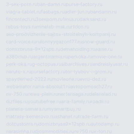
3-sex-porn.ru
ban-damn.ru
purse-factory.ru
viagra-tablet.ru
fasbags.ru
adler-jun.ru
bandamn.ru
fincontech.ru
3sexporn.ru
1mus.ru
darksand.ru
rebus-toys.ru
minelab-msk.ru
rtdco.ru
seo-prodvizhenie-sajtov-stroitelnyh-kompanij.ru
card-voice.ru
rulonnyygazon177.ru
snow-guard.ru
domizbrusa-9x12spb.ru
demaholding.ru
aalse.ru
a380club.ru
argentinamia.ru
perkoka.ru
movie-one.ru
perk-oka.ru
g-octopus.ru
sibarchives.ru
andreislyusar.ru
naruto-x.ru
pursefactory.ru
tor-lyubov-i-grom.ru
spayderhed-2022.ru
movieone.ru
evro-dez.ru
webamator.ru
ma-absolut1.ru
avtopomosch27.ru
nv-750.ru
news-plain.ru
nertansaga.ru
delanalad.ru
dizfiles.ru
youtubefree.ru
aria-family.ru
roadli.ru
planeta-samara.ru
mysmartbuy.ru
matrasy-kemerovo.ru
ashanet.ru
trade-farm.ru
dotcustoms.ru
domizbrusa9x12spb.ru
autodamp.ru
narasimha.ru
djcommodities.ru
nv750.ru
x-ton.ru