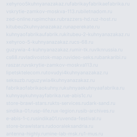
xehyroo5kuhnyanazakaz.ru
fabrikayfabrikaefabrika.ru
vskrytie-zamkov-moskva-113.ru
biletnadom.ru
zed-online.ru
pimchax.ru
brazzers-hd.ru
z-host.ru
kitubeu2kuhnyanazakaz.ru
naperekate.ru
kuhnyaofabrikaufabrik.ru
kitubeu-2-kuhnyanazakaz.ru
xehyroo-5-kuhnyanazakaz.ru
cs-68.ru
guzywia-4-kuhnyanazakaz.ru
mir-tk.ru
vlknrussia.ru
cs68.ru
vladivostok-map.ru
video-seks.ru
bankaribi.ru
raszar.ru
vskrytie-zamkov-moskva113.ru
lipetsktelecom.ru
tovudyi4kuhnyanazakaz.ru
seksuzb.ru
guzywia4kuhnyanazakaz.ru
fabrikaofabrikaokuhny.ru
kuhnyaekuhnyaafabrika.ru
kuhnyaykuhnyayfabrika.ru
e-abis1c.ru
store-brawl-stars.ru
kts-services.ru
dark-sand.ru
sindika-01.ru
sp-life.ru
x-legion.ru
sib-archives.ru
e-abis-1-c.ru
sindika01.ru
venda-festival.ru
store-brawlstars.ru
dooraleksandria.ru
antenna-highly.ru
mine-lab-msk.ru
1-mus.ru