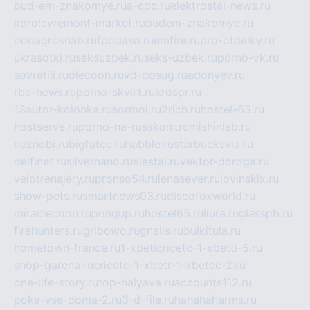
bud-em-znakomye.ru
a-cdc.ru
elektrostal-news.ru
korolevremont-market.ru
budem-znakomye.ru
oooagrosnab.ru
fpodaso.ru
emfire.ru
pro-otdelky.ru
ukrasotki.ru
seksuzbek.ru
seks-uzbek.ru
porno-vk.ru
sovratili.ru
olecoon.ru
vd-dosug.ru
adonyev.ru
rbc-news.ru
porno-skvirt.ru
krospr.ru
13autor-kolonka.ru
sormol.ru
2rich.ru
hostel-65.ru
hostserve.ru
porno-na-russkom.ru
mishinlab.ru
neznobi.ru
bigfatcc.ru
habble.ru
starbucksvia.ru
delfinet.ru
silvernano.ru
elestal.ru
vektor-doroga.ru
velotrenajery.ru
pronso54.ru
lenasever.ru
lovinskix.ru
show-pets.ru
smartnews03.ru
discofoxworld.ru
miraclecoon.ru
pongup.ru
hostel65.ru
liura.ru
glasspb.ru
firehunters.ru
gribowo.ru
gnalis.ru
bulkitula.ru
hometown-france.ru
1-xbeticricetc-1-xbetti-5.ru
shop-garena.ru
cricetc-1-xbetr-1-xbetcc-2.ru
one-life-story.ru
top-halyava.ru
accounts112.ru
poka-vse-doma-2.ru
3-d-file.ru
hahahaharms.ru