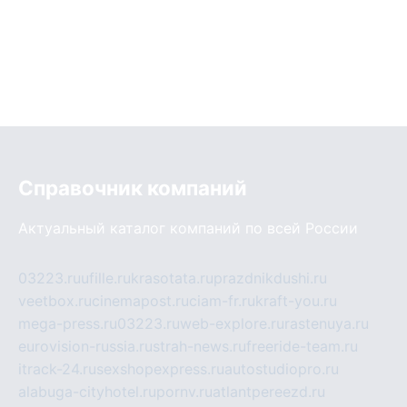
Справочник компаний
Актуальный каталог компаний по всей России
03223.ru
ufille.ru
krasotata.ru
prazdnikdushi.ru
veetbox.ru
cinemapost.ru
ciam-fr.ru
kraft-you.ru
mega-press.ru
03223.ru
web-explore.ru
rastenuya.ru
eurovision-russia.ru
strah-news.ru
freeride-team.ru
itrack-24.ru
sexshopexpress.ru
autostudiopro.ru
alabuga-cityhotel.ru
pornv.ru
atlantpereezd.ru