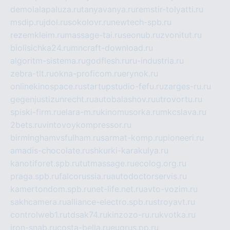
demolalapaluza.ru
tanyavanya.ru
remstir-tolyatti.ru
msdip.ru
jdol.ru
sokolovr.ru
newtech-spb.ru
rezemkleim.ru
massage-tai.ru
seonub.ru
zvonitut.ru
biolisichka24.ru
mncraft-download.ru
algoritm-sistema.ru
godflesh.ru
ru-industria.ru
zebra-tlt.ru
okna-proficom.ru
erynok.ru
onlinekinospace.ru
startupstudio-fefu.ru
zarges-ru.ru
gegenjustizunrecht.ru
autobalashov.ru
utrovortu.ru
spiski-firm.ru
elara-m.ru
kinomusorka.ru
mkcslava.ru
2bets.ru
vintovoykompressor.ru
birminghamvsfulham.ru
sarmat-komp.ru
pioneeri.ru
amadis-chocolate.ru
shkurki-karakulya.ru
kanotiforet.spb.ru
tutmassage.ru
ecolog.org.ru
praga.spb.ru
falcorussia.ru
autodoctorservis.ru
kamertondom.spb.ru
net-life.net.ru
avto-vozim.ru
sakhcamera.ru
alliance-electro.spb.ru
stroyavt.ru
controlweb1.ru
tdsak74.ru
kinzozo-ru.ru
kvotka.ru
iron-snab.ru
costa-bella.ru
eugrus.pp.ru