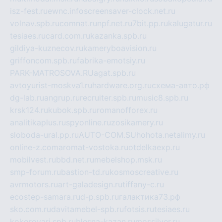
isz-fest.ru
ewnc.info
screensaver-clock.net.ru
volnav.spb.ru
comnat.ru
npf.net.ru
7bit.pp.ru
kalugatur.ru
tesiaes.ru
card.com.ru
kazanka.spb.ru
gildiya-kuznecov.ru
kameryboavision.ru
griffoncom.spb.ru
fabrika-emotsiy.ru
PARK-MATROSOVA.RU
agat.spb.ru
avtoyurist-moskva1.ru
hardware.org.ru
схема-авто.рф
dg-lab.ru
angrup.ru
recruiter.spb.ru
music8.spb.ru
krsk124.ru
kubok.spb.ru
romanofforex.ru
analitikaplus.ru
spyonline.ru
zosikamery.ru
sloboda-ural.pp.ru
AUTO-COM.SU
hohota.net
alimy.ru
online-z.com
aromat-vostoka.ru
otdelkaexp.ru
mobilvest.ru
bbd.net.ru
mebelshop.msk.ru
smp-forum.ru
bastion-td.ru
kosmoscreative.ru
avrmotors.ru
art-galadesign.ru
tiffany-c.ru
ecostep-samara.ru
d-p.spb.ru
галактика73.рф
sko.com.ru
davitamebel-spb.ru
fotsis.ru
tesiaes.ru
kokoroyari.spb.ru
blesna-kazan.ru
mossilver.ru