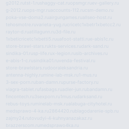
g2012.ru
tst-1.ru
shaggy-cat.ru
opsmgr.ru
ev-gallery.ru
g-2012.ru
ops-mgr.ru
accounts-112.ru
csm-demo.ru
poka-vse-doma2.ru
airgungames.ru
allseo-host.ru
tehosmotre.ru
varieta-yug.ru
cricetc1xbetr1xbetcc2.ru
raytor-d.ru
atillagunn.ru
3d-file.ru
1xbeticricetc1xbetti5.ru
uafoot-statti.ru
e-abis1c.ru
store-brawl-stars.ru
kts-services.ru
dark-sand.ru
sindika-01.ru
sp-life.ru
x-legion.ru
sib-archives.ru
e-abis-1-c.ru
sindika01.ru
venda-festival.ru
store-brawlstars.ru
dooraleksandria.ru
antenna-highly.ru
mine-lab-msk.ru
1-mus.ru
3-sex-porn.ru
ban-damn.ru
purse-factory.ru
viagra-tablet.ru
fasbags.ru
adler-jun.ru
bandamn.ru
fincontech.ru
3sexporn.ru
1mus.ru
darksand.ru
rebus-toys.ru
minelab-msk.ru
alabuga-cityhotel.ru
medsprawo-4-ka.ru
2864420.ru
blagodarenie-spb.ru
zajmy24.ru
tovudyi-4-kuhnyanazakaz.ru
brazzerscom.ru
medsprawo4ka.ru