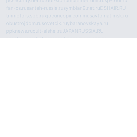
pcsecurity.net.ru
tool-sib.ru
multimetrunit.ru
sp-tour.ru
fan-cs.ru
santeh-russia.ru
symbian9.net.ru
DSHAIR.RU
tmmotors.spb.ru
xjocuricopii.com
musavtomat.msk.ru
obustrojdom.ru
sovetcik.ru
ybaranovskaya.ru
ppknews.ru
cult-alshei.ru
JAPANRUSSIA.RU
proekciyamebel.ru
imper-finans.ru
rim.org.ru
glamourai.ru
brassminus.ru
zabor-pro.ru
ftn.pp.ru
dorogoe58.ru
laimengpacker.ru
kuzova-zapchasti.ru
sageerp.ru
taxodrom.ru
dsrazvitie.ru
hardcity.net.ru
ratinghomegames.ru
topservice25.ru
gubernyan.ru
gtglasslined.ru
ii4.ru
tssport.spb.ru
andorra24.com
blackwallstreet.ru
oboimos.ru
optim-doors.com.ru
ikuch.ru
nycr.org.ru
npa21.ru
vremya-ch.spb.ru
desert000.ru
ivtorgi.ru
ifiori.ru
catalog-statei.ru
dcv.org.ru
spetsmaster174.ru
ipkameryhiseeu.ru
dum26.ru
ruspol.spb.ru
fr-opendp.ru
kam-solnyshko.ru
cheyenne-arapaho.ru
sevzapmetal.spb.ru
ted-lapidus.spb.ru
parasite-eliminator.ru