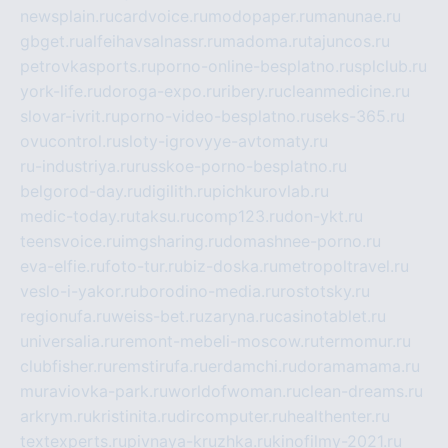
newsplain.ru
cardvoice.ru
modopaper.ru
manunae.ru
gbget.ru
alfeihavsalnassr.ru
madoma.ru
tajuncos.ru
petrovkasports.ru
porno-online-besplatno.ru
splclub.ru
york-life.ru
doroga-expo.ru
ribery.ru
cleanmedicine.ru
slovar-ivrit.ru
porno-video-besplatno.ru
seks-365.ru
ovucontrol.ru
sloty-igrovyye-avtomaty.ru
ru-industriya.ru
russkoe-porno-besplatno.ru
belgorod-day.ru
digilith.ru
pichkurovlab.ru
medic-today.ru
taksu.ru
comp123.ru
don-ykt.ru
teensvoice.ru
imgsharing.ru
domashnee-porno.ru
eva-elfie.ru
foto-tur.ru
biz-doska.ru
metropoltravel.ru
veslo-i-yakor.ru
borodino-media.ru
rostotsky.ru
regionufa.ru
weiss-bet.ru
zaryna.ru
casinotablet.ru
universalia.ru
remont-mebeli-moscow.ru
termomur.ru
clubfisher.ru
remstirufa.ru
erdamchi.ru
doramamama.ru
muraviovka-park.ru
worldofwoman.ru
clean-dreams.ru
arkrym.ru
kristinita.ru
dircomputer.ru
healthenter.ru
textexperts.ru
pivnaya-kruzhka.ru
kinofilmy-2021.ru