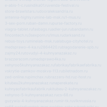
e-abis-1-c.ru
sindika01.ru
venda-festival.ru
store-brawlstars.ru
dooraleksandria.ru
antenna-highly.ru
mine-lab-msk.ru
1-mus.ru
3-sex-porn.ru
ban-damn.ru
purse-factory.ru
viagra-tablet.ru
fasbags.ru
adler-jun.ru
bandamn.ru
fincontech.ru
3sexporn.ru
1mus.ru
darksand.ru
rebus-toys.ru
minelab-msk.ru
alabuga-cityhotel.ru
medsprawo-4-ka.ru
2864420.ru
blagodarenie-spb.ru
zajmy24.ru
tovudyi-4-kuhnyanazakaz.ru
brazzerscom.ru
medsprawo4ka.ru
xehyroo5kuhnyanazakaz.ru
fabrikayfabrikaefabrika.ru
vskrytie-zamkov-moskva-113.ru
biletnadom.ru
zed-online.ru
pimchax.ru
brazzers-hd.ru
z-host.ru
kitubeu2kuhnyanazakaz.ru
naperekate.ru
kuhnyaofabrikaufabrik.ru
kitubeu-2-kuhnyanazakaz.ru
xehyroo-5-kuhnyanazakaz.ru
cs-68.ru
guzywia-4-kuhnyanazakaz.ru
mir-tk.ru
vlknrussia.ru
cs68.ru
vladivostok-map.ru
video-seks.ru
bankaribi.ru