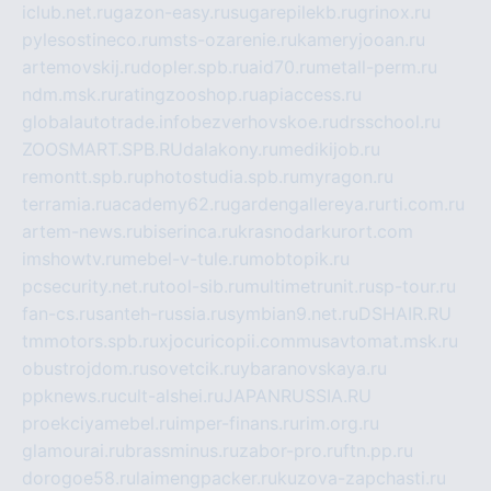
iclub.net.ru
gazon-easy.ru
sugarepilekb.ru
grinox.ru
pylesostineco.ru
msts-ozarenie.ru
kameryjooan.ru
artemovskij.ru
dopler.spb.ru
aid70.ru
metall-perm.ru
ndm.msk.ru
ratingzooshop.ru
apiaccess.ru
globalautotrade.info
bezverhovskoe.ru
drsschool.ru
ZOOSMART.SPB.RU
dalakony.ru
medikijob.ru
remontt.spb.ru
photostudia.spb.ru
myragon.ru
terramia.ru
academy62.ru
gardengallereya.ru
rti.com.ru
artem-news.ru
biserinca.ru
krasnodarkurort.com
imshowtv.ru
mebel-v-tule.ru
mobtopik.ru
pcsecurity.net.ru
tool-sib.ru
multimetrunit.ru
sp-tour.ru
fan-cs.ru
santeh-russia.ru
symbian9.net.ru
DSHAIR.RU
tmmotors.spb.ru
xjocuricopii.com
musavtomat.msk.ru
obustrojdom.ru
sovetcik.ru
ybaranovskaya.ru
ppknews.ru
cult-alshei.ru
JAPANRUSSIA.RU
proekciyamebel.ru
imper-finans.ru
rim.org.ru
glamourai.ru
brassminus.ru
zabor-pro.ru
ftn.pp.ru
dorogoe58.ru
laimengpacker.ru
kuzova-zapchasti.ru