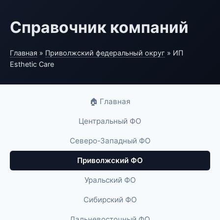
Справочник компаний
Главная
»
Приволжский федеральный округ
» ИП
Esthetic Care
🏠 Главная
Центральный ФО
Северо-Западный ФО
Приволжский ФО
Уральский ФО
Сибирский ФО
Дальневосточный ФО