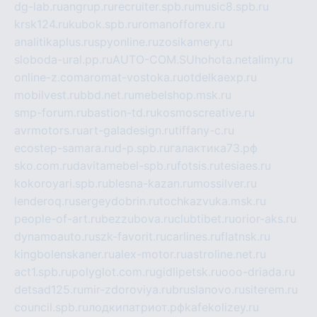
dg-lab.ru
angrup.ru
recruiter.spb.ru
music8.spb.ru
krsk124.ru
kubok.spb.ru
romanofforex.ru
analitikaplus.ru
spyonline.ru
zosikamery.ru
sloboda-ural.pp.ru
AUTO-COM.SU
hohota.net
alimy.ru
online-z.com
aromat-vostoka.ru
otdelkaexp.ru
mobilvest.ru
bbd.net.ru
mebelshop.msk.ru
smp-forum.ru
bastion-td.ru
kosmoscreative.ru
avrmotors.ru
art-galadesign.ru
tiffany-c.ru
ecostep-samara.ru
d-p.spb.ru
галактика73.рф
sko.com.ru
davitamebel-spb.ru
fotsis.ru
tesiaes.ru
kokoroyari.spb.ru
blesna-kazan.ru
mossilver.ru
lenderoq.ru
sergeydobrin.ru
tochkazvuka.msk.ru
people-of-art.ru
bezzubova.ru
clubtibet.ru
orior-aks.ru
dynamoauto.ru
szk-favorit.ru
carlines.ru
flatnsk.ru
kingbolenskaner.ru
alex-motor.ru
astroline.net.ru
act1.spb.ru
polyglot.com.ru
gidlipetsk.ru
ooo-driada.ru
detsad125.ru
mir-zdoroviya.ru
bruslanovo.ru
siterem.ru
council.spb.ru
лодкипатриот.рф
kafekolizey.ru