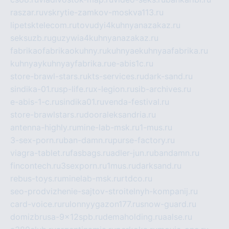
raszar.ru
vskrytie-zamkov-moskva113.ru
lipetsktelecom.ru
tovudyi4kuhnyanazakaz.ru
seksuzb.ru
guzywia4kuhnyanazakaz.ru
fabrikaofabrikaokuhny.ru
kuhnyaekuhnyaafabrika.ru
kuhnyaykuhnyayfabrika.ru
e-abis1c.ru
store-brawl-stars.ru
kts-services.ru
dark-sand.ru
sindika-01.ru
sp-life.ru
x-legion.ru
sib-archives.ru
e-abis-1-c.ru
sindika01.ru
venda-festival.ru
store-brawlstars.ru
dooraleksandria.ru
antenna-highly.ru
mine-lab-msk.ru
1-mus.ru
3-sex-porn.ru
ban-damn.ru
purse-factory.ru
viagra-tablet.ru
fasbags.ru
adler-jun.ru
bandamn.ru
fincontech.ru
3sexporn.ru
1mus.ru
darksand.ru
rebus-toys.ru
minelab-msk.ru
rtdco.ru
seo-prodvizhenie-sajtov-stroitelnyh-kompanij.ru
card-voice.ru
rulonnyygazon177.ru
snow-guard.ru
domizbrusa-9x12spb.ru
demaholding.ru
aalse.ru