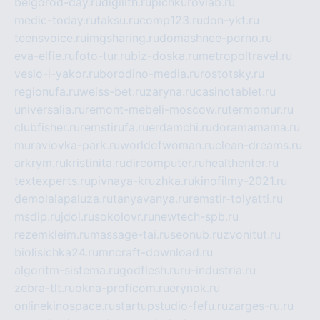
belgorod-day.ru
digilith.ru
pichkurovlab.ru
medic-today.ru
taksu.ru
comp123.ru
don-ykt.ru
teensvoice.ru
imgsharing.ru
domashnee-porno.ru
eva-elfie.ru
foto-tur.ru
biz-doska.ru
metropoltravel.ru
veslo-i-yakor.ru
borodino-media.ru
rostotsky.ru
regionufa.ru
weiss-bet.ru
zaryna.ru
casinotablet.ru
universalia.ru
remont-mebeli-moscow.ru
termomur.ru
clubfisher.ru
remstirufa.ru
erdamchi.ru
doramamama.ru
muraviovka-park.ru
worldofwoman.ru
clean-dreams.ru
arkrym.ru
kristinita.ru
dircomputer.ru
healthenter.ru
textexperts.ru
pivnaya-kruzhka.ru
kinofilmy-2021.ru
demolalapaluza.ru
tanyavanya.ru
remstir-tolyatti.ru
msdip.ru
jdol.ru
sokolovr.ru
newtech-spb.ru
rezemkleim.ru
massage-tai.ru
seonub.ru
zvonitut.ru
biolisichka24.ru
mncraft-download.ru
algoritm-sistema.ru
godflesh.ru
ru-industria.ru
zebra-tlt.ru
okna-proficom.ru
erynok.ru
onlinekinospace.ru
startupstudio-fefu.ru
zarges-ru.ru