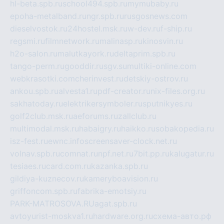
hl-beta.spb.ru
school494.spb.ru
mymubaby.ru
epoha-metalband.ru
ngr.spb.ru
rusgosnews.com
dieselvostok.ru
24hostel.msk.ru
w-dev.ru
f-ship.ru
regsmi.ru
filmnetwork.ru
malinasp.ru
kinosvin.ru
h2o-salon.ru
malutkayork.ru
deltaprim.spb.ru
tango-perm.ru
gooddir.ru
sgv.su
multiki-online.com
webkrasotki.com
cherinvest.ru
detskiy-ostrov.ru
ankou.spb.ru
alvesta1.ru
pdf-creator.ru
nix-files.org.ru
sakhatoday.ru
elektrikersymboler.ru
sputnikyes.ru
golf2club.msk.ru
aeforums.ru
zallclub.ru
multimodal.msk.ru
habaigry.ru
haikko.ru
sobakopedia.ru
isz-fest.ru
ewnc.info
screensaver-clock.net.ru
volnav.spb.ru
comnat.ru
npf.net.ru
7bit.pp.ru
kalugatur.ru
tesiaes.ru
card.com.ru
kazanka.spb.ru
gildiya-kuznecov.ru
kameryboavision.ru
griffoncom.spb.ru
fabrika-emotsiy.ru
PARK-MATROSOVA.RU
agat.spb.ru
avtoyurist-moskva1.ru
hardware.org.ru
схема-авто.рф