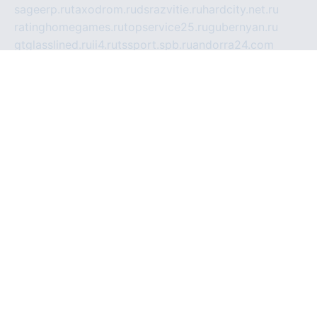
sageerp.ru
taxodrom.ru
dsrazvitie.ru
hardcity.net.ru
ratinghomegames.ru
topservice25.ru
gubernyan.ru
gtglasslined.ru
ii4.ru
tssport.spb.ru
andorra24.com
blackwallstreet.ru
oboimos.ru
optim-doors.com.ru
ikuch.ru
nycr.org.ru
npa21.ru
vremya-ch.spb.ru
desert000.ru
ivtorgi.ru
ifiori.ru
catalog-statei.ru
dcv.org.ru
spetsmaster174.ru
ipkameryhiseeu.ru
dum26.ru
ruspol.spb.ru
fr-opendp.ru
kam-solnyshko.ru
cheyenne-arapaho.ru
sevzapmetal.spb.ru
ted-lapidus.spb.ru
parasite-eliminator.ru
sigma-complete.ru
modernworld.ru
dama-moda.ru
eholot-group.ru
sk-nvkz.ru
DRONGOLD.RU
democratia2.ru
i-farmer.ru
mass-sport.org
jablonex.spb.ru
bookmess.ru
linkword.ru
refineua.com.ru
cs-spec.net.ru
altay-mebel.ru
DNK-THEATRE.RU
mechaniks.spb.ru
ipcamtechage.ru
skosta.ru
a-sun.ru
stroy-ldsp.ru
snowlands.org.ru
childrensshoes.ru
mrlizzy.ru
mebelsofiakrd.ru