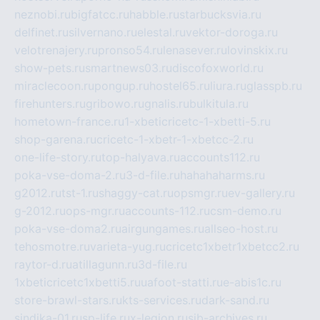
neznobi.ru
bigfatcc.ru
habble.ru
starbucksvia.ru
delfinet.ru
silvernano.ru
elestal.ru
vektor-doroga.ru
velotrenajery.ru
pronso54.ru
lenasever.ru
lovinskix.ru
show-pets.ru
smartnews03.ru
discofoxworld.ru
miraclecoon.ru
pongup.ru
hostel65.ru
liura.ru
glasspb.ru
firehunters.ru
gribowo.ru
gnalis.ru
bulkitula.ru
hometown-france.ru
1-xbeticricetc-1-xbetti-5.ru
shop-garena.ru
cricetc-1-xbetr-1-xbetcc-2.ru
one-life-story.ru
top-halyava.ru
accounts112.ru
poka-vse-doma-2.ru
3-d-file.ru
hahahaharms.ru
g2012.ru
tst-1.ru
shaggy-cat.ru
opsmgr.ru
ev-gallery.ru
g-2012.ru
ops-mgr.ru
accounts-112.ru
csm-demo.ru
poka-vse-doma2.ru
airgungames.ru
allseo-host.ru
tehosmotre.ru
varieta-yug.ru
cricetc1xbetr1xbetcc2.ru
raytor-d.ru
atillagunn.ru
3d-file.ru
1xbeticricetc1xbetti5.ru
uafoot-statti.ru
e-abis1c.ru
store-brawl-stars.ru
kts-services.ru
dark-sand.ru
sindika-01.ru
sp-life.ru
x-legion.ru
sib-archives.ru