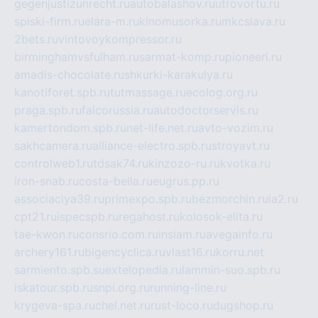
gegenjustizunrecht.ru
autobalashov.ru
utrovortu.ru
spiski-firm.ru
elara-m.ru
kinomusorka.ru
mkcslava.ru
2bets.ru
vintovoykompressor.ru
birminghamvsfulham.ru
sarmat-komp.ru
pioneeri.ru
amadis-chocolate.ru
shkurki-karakulya.ru
kanotiforet.spb.ru
tutmassage.ru
ecolog.org.ru
praga.spb.ru
falcorussia.ru
autodoctorservis.ru
kamertondom.spb.ru
net-life.net.ru
avto-vozim.ru
sakhcamera.ru
alliance-electro.spb.ru
stroyavt.ru
controlweb1.ru
tdsak74.ru
kinzozo-ru.ru
kvotka.ru
iron-snab.ru
costa-bella.ru
eugrus.pp.ru
associaciya39.ru
primexpo.spb.ru
bezmorchin.ru
ia2.ru
cpt21.ru
ispecspb.ru
regahost.ru
kolosok-elita.ru
tae-kwon.ru
consrio.com.ru
insiam.ru
avegainfo.ru
archery161.ru
bigencyclica.ru
vlast16.ru
korru.net
sarmiento.spb.su
extelopedia.ru
lammin-suo.spb.ru
iskatour.spb.ru
snpi.org.ru
running-line.ru
krygeva-spa.ru
chel.net.ru
rust-loco.ru
dugshop.ru