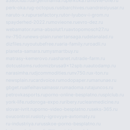
a380club.ru
argentinamia.ru
perkoka.ru
movie-one.ru
perk-oka.ru
g-octopus.ru
sibarchives.ru
andreislyusar.ru
naruto-x.ru
pursefactory.ru
tor-lyubov-i-grom.ru
spayderhed-2022.ru
movieone.ru
evro-dez.ru
webamator.ru
ma-absolut1.ru
avtopomosch27.ru
nv-750.ru
news-plain.ru
nertansaga.ru
delanalad.ru
dizfiles.ru
youtubefree.ru
aria-family.ru
roadli.ru
planeta-samara.ru
mysmartbuy.ru
matrasy-kemerovo.ru
ashanet.ru
trade-farm.ru
dotcustoms.ru
domizbrusa9x12spb.ru
autodamp.ru
narasimha.ru
djcommodities.ru
nv750.ru
x-ton.ru
newsplain.ru
cardvoice.ru
modopaper.ru
manunae.ru
gbget.ru
alfeihavsalnassr.ru
madoma.ru
tajuncos.ru
petrovkasports.ru
porno-online-besplatno.ru
splclub.ru
york-life.ru
doroga-expo.ru
ribery.ru
cleanmedicine.ru
slovar-ivrit.ru
porno-video-besplatno.ru
seks-365.ru
ovucontrol.ru
sloty-igrovyye-avtomaty.ru
ru-industriya.ru
russkoe-porno-besplatno.ru