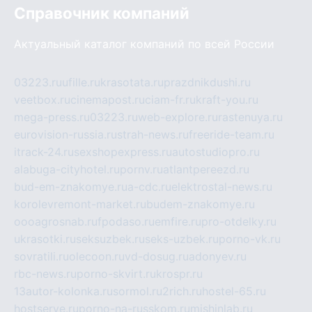
Справочник компаний
Актуальный каталог компаний по всей России
03223.ru
ufille.ru
krasotata.ru
prazdnikdushi.ru
veetbox.ru
cinemapost.ru
ciam-fr.ru
kraft-you.ru
mega-press.ru
03223.ru
web-explore.ru
rastenuya.ru
eurovision-russia.ru
strah-news.ru
freeride-team.ru
itrack-24.ru
sexshopexpress.ru
autostudiopro.ru
alabuga-cityhotel.ru
pornv.ru
atlantpereezd.ru
bud-em-znakomye.ru
a-cdc.ru
elektrostal-news.ru
korolevremont-market.ru
budem-znakomye.ru
oooagrosnab.ru
fpodaso.ru
emfire.ru
pro-otdelky.ru
ukrasotki.ru
seksuzbek.ru
seks-uzbek.ru
porno-vk.ru
sovratili.ru
olecoon.ru
vd-dosug.ru
adonyev.ru
rbc-news.ru
porno-skvirt.ru
krospr.ru
13autor-kolonka.ru
sormol.ru
2rich.ru
hostel-65.ru
hostserve.ru
porno-na-russkom.ru
mishinlab.ru