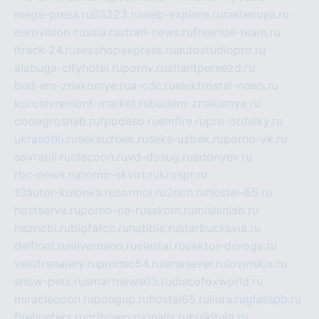
mega-press.ru
03223.ru
web-explore.ru
rastenuya.ru
eurovision-russia.ru
strah-news.ru
freeride-team.ru
itrack-24.ru
sexshopexpress.ru
autostudiopro.ru
alabuga-cityhotel.ru
pornv.ru
atlantpereezd.ru
bud-em-znakomye.ru
a-cdc.ru
elektrostal-news.ru
korolevremont-market.ru
budem-znakomye.ru
oooagrosnab.ru
fpodaso.ru
emfire.ru
pro-otdelky.ru
ukrasotki.ru
seksuzbek.ru
seks-uzbek.ru
porno-vk.ru
sovratili.ru
olecoon.ru
vd-dosug.ru
adonyev.ru
rbc-news.ru
porno-skvirt.ru
krospr.ru
13autor-kolonka.ru
sormol.ru
2rich.ru
hostel-65.ru
hostserve.ru
porno-na-russkom.ru
mishinlab.ru
neznobi.ru
bigfatcc.ru
habble.ru
starbucksvia.ru
delfinet.ru
silvernano.ru
elestal.ru
vektor-doroga.ru
velotrenajery.ru
pronso54.ru
lenasever.ru
lovinskix.ru
show-pets.ru
smartnews03.ru
discofoxworld.ru
miraclecoon.ru
pongup.ru
hostel65.ru
liura.ru
glasspb.ru
firehunters.ru
gribowo.ru
gnalis.ru
bulkitula.ru