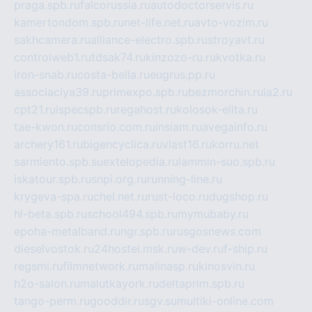
praga.spb.ru
falcorussia.ru
autodoctorservis.ru
kamertondom.spb.ru
net-life.net.ru
avto-vozim.ru
sakhcamera.ru
alliance-electro.spb.ru
stroyavt.ru
controlweb1.ru
tdsak74.ru
kinzozo-ru.ru
kvotka.ru
iron-snab.ru
costa-bella.ru
eugrus.pp.ru
associaciya39.ru
primexpo.spb.ru
bezmorchin.ru
ia2.ru
cpt21.ru
ispecspb.ru
regahost.ru
kolosok-elita.ru
tae-kwon.ru
consrio.com.ru
insiam.ru
avegainfo.ru
archery161.ru
bigencyclica.ru
vlast16.ru
korru.net
sarmiento.spb.su
extelopedia.ru
lammin-suo.spb.ru
iskatour.spb.ru
snpi.org.ru
running-line.ru
krygeva-spa.ru
chel.net.ru
rust-loco.ru
dugshop.ru
hl-beta.spb.ru
school494.spb.ru
mymubaby.ru
epoha-metalband.ru
ngr.spb.ru
rusgosnews.com
dieselvostok.ru
24hostel.msk.ru
w-dev.ru
f-ship.ru
regsmi.ru
filmnetwork.ru
malinasp.ru
kinosvin.ru
h2o-salon.ru
malutkayork.ru
deltaprim.spb.ru
tango-perm.ru
gooddir.ru
sgv.su
multiki-online.com