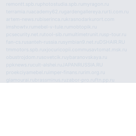
remontt.spb.ru
photostudia.spb.ru
myragon.ru
terramia.ru
academy62.ru
gardengallereya.ru
rti.com.ru
artem-news.ru
biserinca.ru
krasnodarkurort.com
imshowtv.ru
mebel-v-tule.ru
mobtopik.ru
pcsecurity.net.ru
tool-sib.ru
multimetrunit.ru
sp-tour.ru
fan-cs.ru
santeh-russia.ru
symbian9.net.ru
DSHAIR.RU
tmmotors.spb.ru
xjocuricopii.com
musavtomat.msk.ru
obustrojdom.ru
sovetcik.ru
ybaranovskaya.ru
ppknews.ru
cult-alshei.ru
JAPANRUSSIA.RU
proekciyamebel.ru
imper-finans.ru
rim.org.ru
glamourai.ru
brassminus.ru
zabor-pro.ru
ftn.pp.ru
dorogoe58.ru
laimengpacker.ru
kuzova-zapchasti.ru
sageerp.ru
taxodrom.ru
dsrazvitie.ru
hardcity.net.ru
ratinghomegames.ru
topservice25.ru
gubernyan.ru
gtglasslined.ru
ii4.ru
tssport.spb.ru
andorra24.com
blackwallstreet.ru
oboimos.ru
optim-doors.com.ru
ikuch.ru
nycr.org.ru
npa21.ru
vremya-ch.spb.ru
desert000.ru
ivtorgi.ru
ifiori.ru
catalog-statei.ru