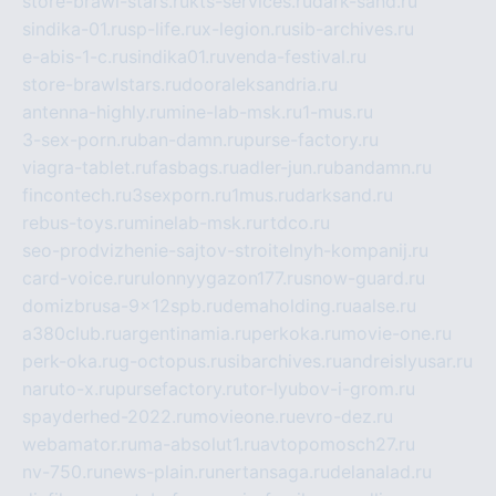
store-brawl-stars.ru
kts-services.ru
dark-sand.ru
sindika-01.ru
sp-life.ru
x-legion.ru
sib-archives.ru
e-abis-1-c.ru
sindika01.ru
venda-festival.ru
store-brawlstars.ru
dooraleksandria.ru
antenna-highly.ru
mine-lab-msk.ru
1-mus.ru
3-sex-porn.ru
ban-damn.ru
purse-factory.ru
viagra-tablet.ru
fasbags.ru
adler-jun.ru
bandamn.ru
fincontech.ru
3sexporn.ru
1mus.ru
darksand.ru
rebus-toys.ru
minelab-msk.ru
rtdco.ru
seo-prodvizhenie-sajtov-stroitelnyh-kompanij.ru
card-voice.ru
rulonnyygazon177.ru
snow-guard.ru
domizbrusa-9x12spb.ru
demaholding.ru
aalse.ru
a380club.ru
argentinamia.ru
perkoka.ru
movie-one.ru
perk-oka.ru
g-octopus.ru
sibarchives.ru
andreislyusar.ru
naruto-x.ru
pursefactory.ru
tor-lyubov-i-grom.ru
spayderhed-2022.ru
movieone.ru
evro-dez.ru
webamator.ru
ma-absolut1.ru
avtopomosch27.ru
nv-750.ru
news-plain.ru
nertansaga.ru
delanalad.ru