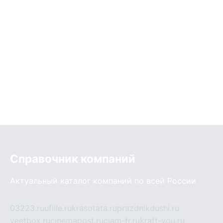
Справочник компаний
Актуальный каталог компаний по всей России
03223.ru
ufille.ru
krasotata.ru
prazdnikdushi.ru
veetbox.ru
cinemapost.ru
ciam-fr.ru
kraft-you.ru