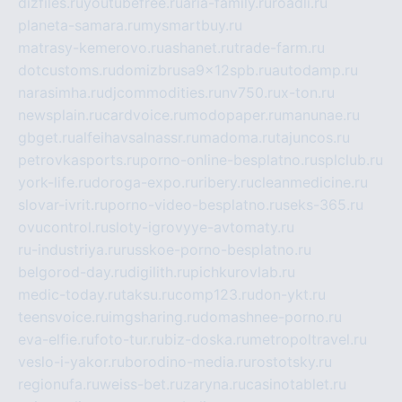
dizfiles.ru
youtubefree.ru
aria-family.ru
roadli.ru
planeta-samara.ru
mysmartbuy.ru
matrasy-kemerovo.ru
ashanet.ru
trade-farm.ru
dotcustoms.ru
domizbrusa9x12spb.ru
autodamp.ru
narasimha.ru
djcommodities.ru
nv750.ru
x-ton.ru
newsplain.ru
cardvoice.ru
modopaper.ru
manunae.ru
gbget.ru
alfeihavsalnassr.ru
madoma.ru
tajuncos.ru
petrovkasports.ru
porno-online-besplatno.ru
splclub.ru
york-life.ru
doroga-expo.ru
ribery.ru
cleanmedicine.ru
slovar-ivrit.ru
porno-video-besplatno.ru
seks-365.ru
ovucontrol.ru
sloty-igrovyye-avtomaty.ru
ru-industriya.ru
russkoe-porno-besplatno.ru
belgorod-day.ru
digilith.ru
pichkurovlab.ru
medic-today.ru
taksu.ru
comp123.ru
don-ykt.ru
teensvoice.ru
imgsharing.ru
domashnee-porno.ru
eva-elfie.ru
foto-tur.ru
biz-doska.ru
metropoltravel.ru
veslo-i-yakor.ru
borodino-media.ru
rostotsky.ru
regionufa.ru
weiss-bet.ru
zaryna.ru
casinotablet.ru