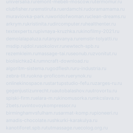
universalia.ru
remont-mebeli-moscow.ru
termomur.ru
clubfisher.ru
remstirufa.ru
erdamchi.ru
doramamama.ru
muraviovka-park.ru
worldofwoman.ru
clean-dreams.ru
arkrym.ru
kristinita.ru
dircomputer.ru
healthenter.ru
textexperts.ru
pivnaya-kruzhka.ru
kinofilmy-2021.ru
demolalapaluza.ru
tanyavanya.ru
remstir-tolyatti.ru
msdip.ru
jdol.ru
sokolovr.ru
newtech-spb.ru
rezemkleim.ru
massage-tai.ru
seonub.ru
zvonitut.ru
biolisichka24.ru
mncraft-download.ru
algoritm-sistema.ru
godflesh.ru
ru-industria.ru
zebra-tlt.ru
okna-proficom.ru
erynok.ru
onlinekinospace.ru
startupstudio-fefu.ru
zarges-ru.ru
gegenjustizunrecht.ru
autobalashov.ru
utrovortu.ru
spiski-firm.ru
elara-m.ru
kinomusorka.ru
mkcslava.ru
2bets.ru
vintovoykompressor.ru
birminghamvsfulham.ru
sarmat-komp.ru
pioneeri.ru
amadis-chocolate.ru
shkurki-karakulya.ru
kanotiforet.spb.ru
tutmassage.ru
ecolog.org.ru