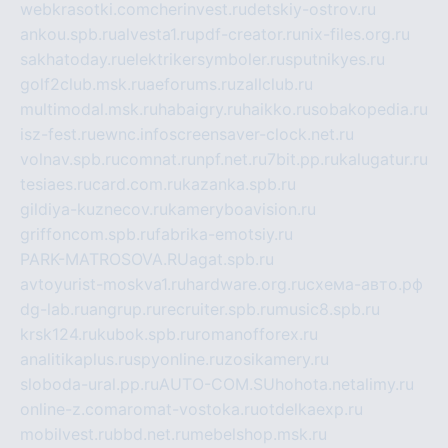
webkrasotki.com
cherinvest.ru
detskiy-ostrov.ru
ankou.spb.ru
alvesta1.ru
pdf-creator.ru
nix-files.org.ru
sakhatoday.ru
elektrikersymboler.ru
sputnikyes.ru
golf2club.msk.ru
aeforums.ru
zallclub.ru
multimodal.msk.ru
habaigry.ru
haikko.ru
sobakopedia.ru
isz-fest.ru
ewnc.info
screensaver-clock.net.ru
volnav.spb.ru
comnat.ru
npf.net.ru
7bit.pp.ru
kalugatur.ru
tesiaes.ru
card.com.ru
kazanka.spb.ru
gildiya-kuznecov.ru
kameryboavision.ru
griffoncom.spb.ru
fabrika-emotsiy.ru
PARK-MATROSOVA.RU
agat.spb.ru
avtoyurist-moskva1.ru
hardware.org.ru
схема-авто.рф
dg-lab.ru
angrup.ru
recruiter.spb.ru
music8.spb.ru
krsk124.ru
kubok.spb.ru
romanofforex.ru
analitikaplus.ru
spyonline.ru
zosikamery.ru
sloboda-ural.pp.ru
AUTO-COM.SU
hohota.net
alimy.ru
online-z.com
aromat-vostoka.ru
otdelkaexp.ru
mobilvest.ru
bbd.net.ru
mebelshop.msk.ru