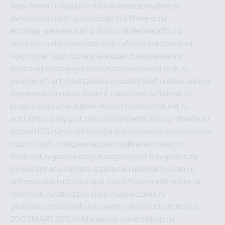
smp-forum.ru
bastion-td.ru
kosmoscreative.ru
avrmotors.ru
art-galadesign.ru
tiffany-c.ru
ecostep-samara.ru
d-p.spb.ru
галактика73.рф
sko.com.ru
davitamebel-spb.ru
fotsis.ru
tesiaes.ru
kokoroyari.spb.ru
blesna-kazan.ru
mossilver.ru
lenderoq.ru
sergeydobrin.ru
tochkazvuka.msk.ru
people-of-art.ru
bezzubova.ru
clubtibet.ru
orior-aks.ru
dynamoauto.ru
szk-favorit.ru
carlines.ru
flatnsk.ru
kingbolenskaner.ru
alex-motor.ru
astroline.net.ru
act1.spb.ru
polyglot.com.ru
gidlipetsk.ru
ooo-driada.ru
detsad125.ru
mir-zdoroviya.ru
bruslanovo.ru
siterem.ru
council.spb.ru
лодкипатриот.рф
kafekolizey.ru
iclub.net.ru
gazon-easy.ru
sugarepilekb.ru
grinox.ru
pylesostineco.ru
msts-ozarenie.ru
kameryjooan.ru
artemovskij.ru
dopler.spb.ru
aid70.ru
metall-perm.ru
ndm.msk.ru
ratingzooshop.ru
apiaccess.ru
globalautotrade.info
bezverhovskoe.ru
drsschool.ru
ZOOSMART.SPB.RU
dalakony.ru
medikijob.ru