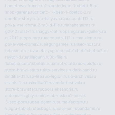
hometown-france.ru
1-xbeticricetc-1-xbetti-5.ru
shop-garena.ru
cricetc-1-xbetr-1-xbetcc-2.ru
one-life-story.ru
top-halyava.ru
accounts112.ru
poka-vse-doma-2.ru
3-d-file.ru
hahahaharms.ru
g2012.ru
tst-1.ru
shaggy-cat.ru
opsmgr.ru
ev-gallery.ru
g-2012.ru
ops-mgr.ru
accounts-112.ru
csm-demo.ru
poka-vse-doma2.ru
airgungames.ru
allseo-host.ru
tehosmotre.ru
varieta-yug.ru
cricetc1xbetr1xbetcc2.ru
raytor-d.ru
atillagunn.ru
3d-file.ru
1xbeticricetc1xbetti5.ru
uafoot-statti.ru
e-abis1c.ru
store-brawl-stars.ru
kts-services.ru
dark-sand.ru
sindika-01.ru
sp-life.ru
x-legion.ru
sib-archives.ru
e-abis-1-c.ru
sindika01.ru
venda-festival.ru
store-brawlstars.ru
dooraleksandria.ru
antenna-highly.ru
mine-lab-msk.ru
1-mus.ru
3-sex-porn.ru
ban-damn.ru
purse-factory.ru
viagra-tablet.ru
fasbags.ru
adler-jun.ru
bandamn.ru
fincontech.ru
3sexporn.ru
1mus.ru
darksand.ru