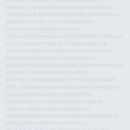
rebus-toys.ru
minelab-msk.ru
alabuga-cityhotel.ru
medsprawo-4-ka.ru
2864420.ru
blagodarenie-spb.ru
zajmy24.ru
tovudyi-4-kuhnyanazakaz.ru
brazzerscom.ru
medsprawo4ka.ru
xehyroo5kuhnyanazakaz.ru
fabrikayfabrikaefabrika.ru
vskrytie-zamkov-moskva-113.ru
biletnadom.ru
zed-online.ru
pimchax.ru
brazzers-hd.ru
z-host.ru
kitubeu2kuhnyanazakaz.ru
naperekate.ru
kuhnyaofabrikaufabrik.ru
kitubeu-2-kuhnyanazakaz.ru
xehyroo-5-kuhnyanazakaz.ru
cs-68.ru
guzywia-4-kuhnyanazakaz.ru
mir-tk.ru
vlknrussia.ru
cs68.ru
vladivostok-map.ru
video-seks.ru
bankaribi.ru
raszar.ru
vskrytie-zamkov-moskva113.ru
lipetsktelecom.ru
tovudyi4kuhnyanazakaz.ru
seksuzb.ru
guzywia4kuhnyanazakaz.ru
fabrikaofabrikaokuhny.ru
kuhnyaekuhnyaafabrika.ru
kuhnyaykuhnyayfabrika.ru
e-abis1c.ru