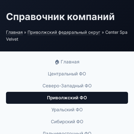
Справочник компаний
Главная
»
Приволжский федеральный округ
» Center Spa
Velvet
🏠 Главная
Центральный ФО
Северо-Западный ФО
Приволжский ФО
Уральский ФО
Сибирский ФО
Дальневосточный ФО