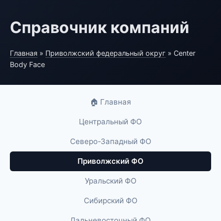
Справочник компаний
Главная
»
Приволжский федеральный округ
» Center
Body Face
🏠 Главная
Центральный ФО
Северо-Западный ФО
Приволжский ФО
Уральский ФО
Сибирский ФО
Дальневосточный ФО