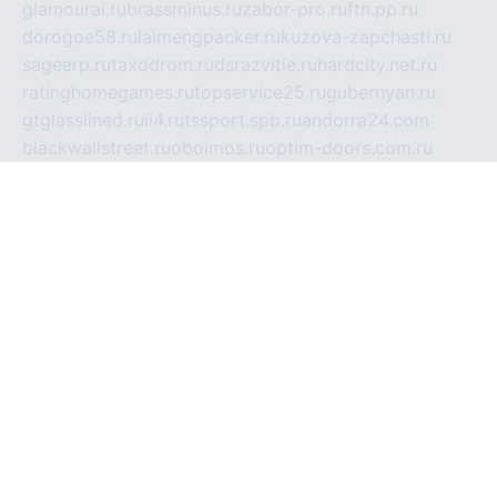
glamourai.ru
brassminus.ru
zabor-pro.ru
ftn.pp.ru
dorogoe58.ru
laimengpacker.ru
kuzova-zapchasti.ru
sageerp.ru
taxodrom.ru
dsrazvitie.ru
hardcity.net.ru
ratinghomegames.ru
topservice25.ru
gubernyan.ru
gtglasslined.ru
ii4.ru
tssport.spb.ru
andorra24.com
blackwallstreet.ru
oboimos.ru
optim-doors.com.ru
ikuch.ru
nycr.org.ru
npa21.ru
vremya-ch.spb.ru
desert000.ru
ivtorgi.ru
ifiori.ru
catalog-statei.ru
dcv.org.ru
spetsmaster174.ru
ipkameryhiseeu.ru
dum26.ru
ruspol.spb.ru
fr-opendp.ru
kam-solnyshko.ru
cheyenne-arapaho.ru
sevzapmetal.spb.ru
ted-lapidus.spb.ru
parasite-eliminator.ru
sigma-complete.ru
modernworld.ru
dama-moda.ru
eholot-group.ru
sk-nvkz.ru
DRONGOLD.RU
democratia2.ru
i-farmer.ru
mass-sport.org
jablonex.spb.ru
bookmess.ru
linkword.ru
refineua.com.ru
cs-spec.net.ru
altay-mebel.ru
DNK-THEATRE.RU
mechaniks.spb.ru
ipcamtechage.ru