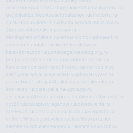
onlinekinospace.ru
startupstudio-fefu.ru
zarges-ru.ru
gegenjustizunrecht.ru
autobalashov.ru
utrovortu.ru
spiski-firm.ru
elara-m.ru
kinomusorka.ru
mkcslava.ru
2bets.ru
vintovoykompressor.ru
birminghamvsfulham.ru
sarmat-komp.ru
pioneeri.ru
amadis-chocolate.ru
shkurki-karakulya.ru
kanotiforet.spb.ru
tutmassage.ru
ecolog.org.ru
praga.spb.ru
falcorussia.ru
autodoctorservis.ru
kamertondom.spb.ru
net-life.net.ru
avto-vozim.ru
sakhcamera.ru
alliance-electro.spb.ru
stroyavt.ru
controlweb1.ru
tdsak74.ru
kinzozo-ru.ru
kvotka.ru
iron-snab.ru
costa-bella.ru
eugrus.pp.ru
associaciya39.ru
primexpo.spb.ru
bezmorchin.ru
ia2.ru
cpt21.ru
ispecspb.ru
regahost.ru
kolosok-elita.ru
tae-kwon.ru
consrio.com.ru
insiam.ru
avegainfo.ru
archery161.ru
bigencyclica.ru
vlast16.ru
korru.net
sarmiento.spb.su
extelopedia.ru
lammin-suo.spb.ru