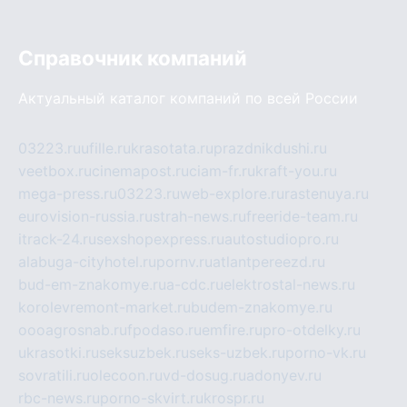
Справочник компаний
Актуальный каталог компаний по всей России
03223.ru
ufille.ru
krasotata.ru
prazdnikdushi.ru
veetbox.ru
cinemapost.ru
ciam-fr.ru
kraft-you.ru
mega-press.ru
03223.ru
web-explore.ru
rastenuya.ru
eurovision-russia.ru
strah-news.ru
freeride-team.ru
itrack-24.ru
sexshopexpress.ru
autostudiopro.ru
alabuga-cityhotel.ru
pornv.ru
atlantpereezd.ru
bud-em-znakomye.ru
a-cdc.ru
elektrostal-news.ru
korolevremont-market.ru
budem-znakomye.ru
oooagrosnab.ru
fpodaso.ru
emfire.ru
pro-otdelky.ru
ukrasotki.ru
seksuzbek.ru
seks-uzbek.ru
porno-vk.ru
sovratili.ru
olecoon.ru
vd-dosug.ru
adonyev.ru
rbc-news.ru
porno-skvirt.ru
krospr.ru