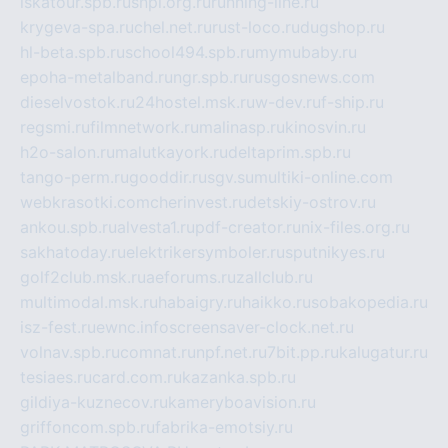
iskatour.spb.ru
snpi.org.ru
running-line.ru
krygeva-spa.ru
chel.net.ru
rust-loco.ru
dugshop.ru
hl-beta.spb.ru
school494.spb.ru
mymubaby.ru
epoha-metalband.ru
ngr.spb.ru
rusgosnews.com
dieselvostok.ru
24hostel.msk.ru
w-dev.ru
f-ship.ru
regsmi.ru
filmnetwork.ru
malinasp.ru
kinosvin.ru
h2o-salon.ru
malutkayork.ru
deltaprim.spb.ru
tango-perm.ru
gooddir.ru
sgv.su
multiki-online.com
webkrasotki.com
cherinvest.ru
detskiy-ostrov.ru
ankou.spb.ru
alvesta1.ru
pdf-creator.ru
nix-files.org.ru
sakhatoday.ru
elektrikersymboler.ru
sputnikyes.ru
golf2club.msk.ru
aeforums.ru
zallclub.ru
multimodal.msk.ru
habaigry.ru
haikko.ru
sobakopedia.ru
isz-fest.ru
ewnc.info
screensaver-clock.net.ru
volnav.spb.ru
comnat.ru
npf.net.ru
7bit.pp.ru
kalugatur.ru
tesiaes.ru
card.com.ru
kazanka.spb.ru
gildiya-kuznecov.ru
kameryboavision.ru
griffoncom.spb.ru
fabrika-emotsiy.ru