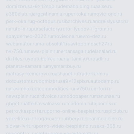
domizbrusa-9x12spb.ru
demaholding.ru
aalse.ru
a380club.ru
argentinamia.ru
perkoka.ru
movie-one.ru
perk-oka.ru
g-octopus.ru
sibarchives.ru
andreislyusar.ru
naruto-x.ru
pursefactory.ru
tor-lyubov-i-grom.ru
spayderhed-2022.ru
movieone.ru
evro-dez.ru
webamator.ru
ma-absolut1.ru
avtopomosch27.ru
nv-750.ru
news-plain.ru
nertansaga.ru
delanalad.ru
dizfiles.ru
youtubefree.ru
aria-family.ru
roadli.ru
planeta-samara.ru
mysmartbuy.ru
matrasy-kemerovo.ru
ashanet.ru
trade-farm.ru
dotcustoms.ru
domizbrusa9x12spb.ru
autodamp.ru
narasimha.ru
djcommodities.ru
nv750.ru
x-ton.ru
newsplain.ru
cardvoice.ru
modopaper.ru
manunae.ru
gbget.ru
alfeihavsalnassr.ru
madoma.ru
tajuncos.ru
petrovkasports.ru
porno-online-besplatno.ru
splclub.ru
york-life.ru
doroga-expo.ru
ribery.ru
cleanmedicine.ru
slovar-ivrit.ru
porno-video-besplatno.ru
seks-365.ru
ovucontrol.ru
sloty-igrovyye-avtomaty.ru