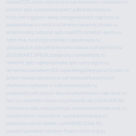
detsad125.ru
mir-zdoroviya.ru
bruslanovo.ru
siterem.ru
council.spb.ru
лодкипатриот.рф
kafekolizey.ru
iclub.net.ru
gazon-easy.ru
sugarepilekb.ru
grinox.ru
pylesostineco.ru
msts-ozarenie.ru
kameryjooan.ru
artemovskij.ru
dopler.spb.ru
aid70.ru
metall-perm.ru
ndm.msk.ru
ratingzooshop.ru
apiaccess.ru
globalautotrade.info
bezverhovskoe.ru
drsschool.ru
ZOOSMART.SPB.RU
dalakony.ru
medikijob.ru
remontt.spb.ru
photostudia.spb.ru
myragon.ru
terramia.ru
academy62.ru
gardengallereya.ru
rti.com.ru
artem-news.ru
biserinca.ru
krasnodarkurort.com
imshowtv.ru
mebel-v-tule.ru
mobtopik.ru
pcsecurity.net.ru
tool-sib.ru
multimetrunit.ru
sp-tour.ru
fan-cs.ru
santeh-russia.ru
symbian9.net.ru
DSHAIR.RU
tmmotors.spb.ru
xjocuricopii.com
musavtomat.msk.ru
obustrojdom.ru
sovetcik.ru
ybaranovskaya.ru
ppknews.ru
cult-alshei.ru
JAPANRUSSIA.RU
proekciyamebel.ru
imper-finans.ru
rim.org.ru