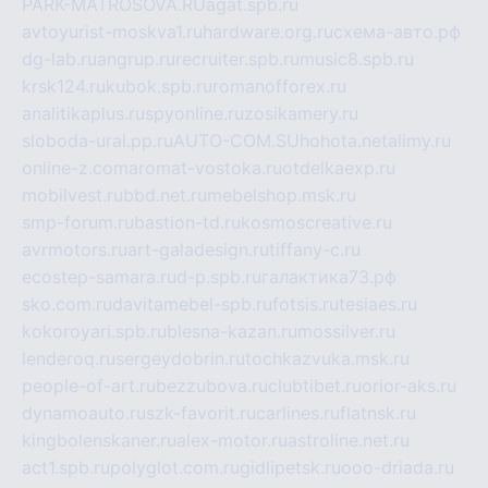
PARK-MATROSOVA.RU
agat.spb.ru
avtoyurist-moskva1.ru
hardware.org.ru
схема-авто.рф
dg-lab.ru
angrup.ru
recruiter.spb.ru
music8.spb.ru
krsk124.ru
kubok.spb.ru
romanofforex.ru
analitikaplus.ru
spyonline.ru
zosikamery.ru
sloboda-ural.pp.ru
AUTO-COM.SU
hohota.net
alimy.ru
online-z.com
aromat-vostoka.ru
otdelkaexp.ru
mobilvest.ru
bbd.net.ru
mebelshop.msk.ru
smp-forum.ru
bastion-td.ru
kosmoscreative.ru
avrmotors.ru
art-galadesign.ru
tiffany-c.ru
ecostep-samara.ru
d-p.spb.ru
галактика73.рф
sko.com.ru
davitamebel-spb.ru
fotsis.ru
tesiaes.ru
kokoroyari.spb.ru
blesna-kazan.ru
mossilver.ru
lenderoq.ru
sergeydobrin.ru
tochkazvuka.msk.ru
people-of-art.ru
bezzubova.ru
clubtibet.ru
orior-aks.ru
dynamoauto.ru
szk-favorit.ru
carlines.ru
flatnsk.ru
kingbolenskaner.ru
alex-motor.ru
astroline.net.ru
act1.spb.ru
polyglot.com.ru
gidlipetsk.ru
ooo-driada.ru