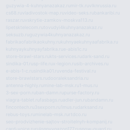
guzywia-4-kuhnyanazakaz.ru
mir-tk.ru
vlknrussia.ru
cs68.ru
vladivostok-map.ru
video-seks.ru
bankaribi.ru
raszar.ru
vskrytie-zamkov-moskva113.ru
lipetsktelecom.ru
tovudyi4kuhnyanazakaz.ru
seksuzb.ru
guzywia4kuhnyanazakaz.ru
fabrikaofabrikaokuhny.ru
kuhnyaekuhnyaafabrika.ru
kuhnyaykuhnyayfabrika.ru
e-abis1c.ru
store-brawl-stars.ru
kts-services.ru
dark-sand.ru
sindika-01.ru
sp-life.ru
x-legion.ru
sib-archives.ru
e-abis-1-c.ru
sindika01.ru
venda-festival.ru
store-brawlstars.ru
dooraleksandria.ru
antenna-highly.ru
mine-lab-msk.ru
1-mus.ru
3-sex-porn.ru
ban-damn.ru
purse-factory.ru
viagra-tablet.ru
fasbags.ru
adler-jun.ru
bandamn.ru
fincontech.ru
3sexporn.ru
1mus.ru
darksand.ru
rebus-toys.ru
minelab-msk.ru
rtdco.ru
seo-prodvizhenie-sajtov-stroitelnyh-kompanij.ru
card-voice.ru
rulonnyygazon177.ru
snow-guard.ru