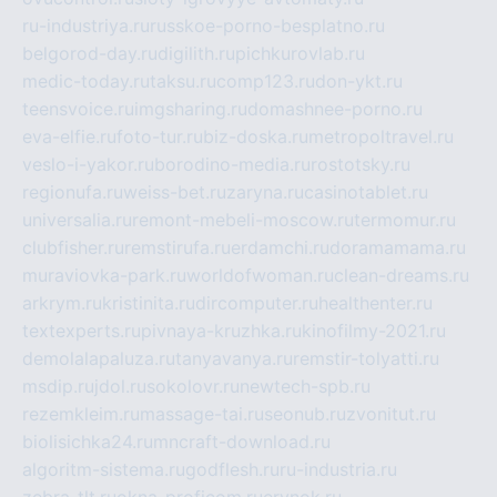
ru-industriya.ru
russkoe-porno-besplatno.ru
belgorod-day.ru
digilith.ru
pichkurovlab.ru
medic-today.ru
taksu.ru
comp123.ru
don-ykt.ru
teensvoice.ru
imgsharing.ru
domashnee-porno.ru
eva-elfie.ru
foto-tur.ru
biz-doska.ru
metropoltravel.ru
veslo-i-yakor.ru
borodino-media.ru
rostotsky.ru
regionufa.ru
weiss-bet.ru
zaryna.ru
casinotablet.ru
universalia.ru
remont-mebeli-moscow.ru
termomur.ru
clubfisher.ru
remstirufa.ru
erdamchi.ru
doramamama.ru
muraviovka-park.ru
worldofwoman.ru
clean-dreams.ru
arkrym.ru
kristinita.ru
dircomputer.ru
healthenter.ru
textexperts.ru
pivnaya-kruzhka.ru
kinofilmy-2021.ru
demolalapaluza.ru
tanyavanya.ru
remstir-tolyatti.ru
msdip.ru
jdol.ru
sokolovr.ru
newtech-spb.ru
rezemkleim.ru
massage-tai.ru
seonub.ru
zvonitut.ru
biolisichka24.ru
mncraft-download.ru
algoritm-sistema.ru
godflesh.ru
ru-industria.ru
zebra-tlt.ru
okna-proficom.ru
erynok.ru