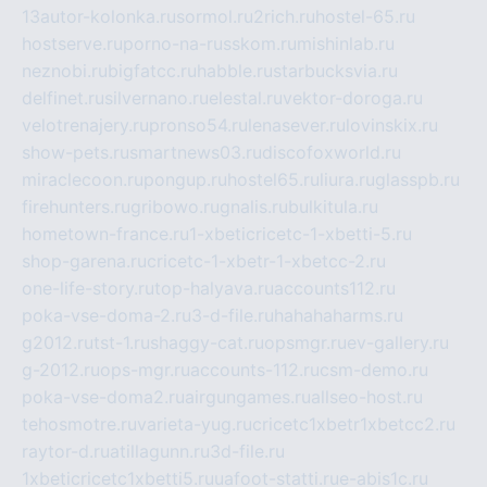
13autor-kolonka.ru
sormol.ru
2rich.ru
hostel-65.ru
hostserve.ru
porno-na-russkom.ru
mishinlab.ru
neznobi.ru
bigfatcc.ru
habble.ru
starbucksvia.ru
delfinet.ru
silvernano.ru
elestal.ru
vektor-doroga.ru
velotrenajery.ru
pronso54.ru
lenasever.ru
lovinskix.ru
show-pets.ru
smartnews03.ru
discofoxworld.ru
miraclecoon.ru
pongup.ru
hostel65.ru
liura.ru
glasspb.ru
firehunters.ru
gribowo.ru
gnalis.ru
bulkitula.ru
hometown-france.ru
1-xbeticricetc-1-xbetti-5.ru
shop-garena.ru
cricetc-1-xbetr-1-xbetcc-2.ru
one-life-story.ru
top-halyava.ru
accounts112.ru
poka-vse-doma-2.ru
3-d-file.ru
hahahaharms.ru
g2012.ru
tst-1.ru
shaggy-cat.ru
opsmgr.ru
ev-gallery.ru
g-2012.ru
ops-mgr.ru
accounts-112.ru
csm-demo.ru
poka-vse-doma2.ru
airgungames.ru
allseo-host.ru
tehosmotre.ru
varieta-yug.ru
cricetc1xbetr1xbetcc2.ru
raytor-d.ru
atillagunn.ru
3d-file.ru
1xbeticricetc1xbetti5.ru
uafoot-statti.ru
e-abis1c.ru