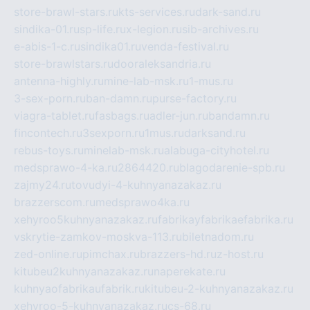
store-brawl-stars.ru
kts-services.ru
dark-sand.ru
sindika-01.ru
sp-life.ru
x-legion.ru
sib-archives.ru
e-abis-1-c.ru
sindika01.ru
venda-festival.ru
store-brawlstars.ru
dooraleksandria.ru
antenna-highly.ru
mine-lab-msk.ru
1-mus.ru
3-sex-porn.ru
ban-damn.ru
purse-factory.ru
viagra-tablet.ru
fasbags.ru
adler-jun.ru
bandamn.ru
fincontech.ru
3sexporn.ru
1mus.ru
darksand.ru
rebus-toys.ru
minelab-msk.ru
alabuga-cityhotel.ru
medsprawo-4-ka.ru
2864420.ru
blagodarenie-spb.ru
zajmy24.ru
tovudyi-4-kuhnyanazakaz.ru
brazzerscom.ru
medsprawo4ka.ru
xehyroo5kuhnyanazakaz.ru
fabrikayfabrikaefabrika.ru
vskrytie-zamkov-moskva-113.ru
biletnadom.ru
zed-online.ru
pimchax.ru
brazzers-hd.ru
z-host.ru
kitubeu2kuhnyanazakaz.ru
naperekate.ru
kuhnyaofabrikaufabrik.ru
kitubeu-2-kuhnyanazakaz.ru
xehyroo-5-kuhnyanazakaz.ru
cs-68.ru