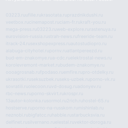
03223.ru
ufille.ru
krasotata.ru
prazdnikdushi.ru
veetbox.ru
cinemapost.ru
ciam-fr.ru
kraft-you.ru
mega-press.ru
03223.ru
web-explore.ru
rastenuya.ru
eurovision-russia.ru
strah-news.ru
freeride-team.ru
itrack-24.ru
sexshopexpress.ru
autostudiopro.ru
alabuga-cityhotel.ru
pornv.ru
atlantpereezd.ru
bud-em-znakomye.ru
a-cdc.ru
elektrostal-news.ru
korolevremont-market.ru
budem-znakomye.ru
oooagrosnab.ru
fpodaso.ru
emfire.ru
pro-otdelky.ru
ukrasotki.ru
seksuzbek.ru
seks-uzbek.ru
porno-vk.ru
sovratili.ru
olecoon.ru
vd-dosug.ru
adonyev.ru
rbc-news.ru
porno-skvirt.ru
krospr.ru
13autor-kolonka.ru
sormol.ru
2rich.ru
hostel-65.ru
hostserve.ru
porno-na-russkom.ru
mishinlab.ru
neznobi.ru
bigfatcc.ru
habble.ru
starbucksvia.ru
delfinet.ru
silvernano.ru
elestal.ru
vektor-doroga.ru