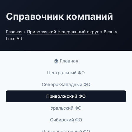
Справочник компаний
Главная
»
Приволжский федеральный округ
» Beauty
Luxe Art
🏠 Главная
Центральный ФО
Северо-Западный ФО
Приволжский ФО
Уральский ФО
Сибирский ФО
Дальневосточный ФО