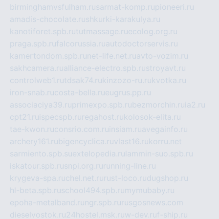
birminghamvsfulham.ru
sarmat-komp.ru
pioneeri.ru
amadis-chocolate.ru
shkurki-karakulya.ru
kanotiforet.spb.ru
tutmassage.ru
ecolog.org.ru
praga.spb.ru
falcorussia.ru
autodoctorservis.ru
kamertondom.spb.ru
net-life.net.ru
avto-vozim.ru
sakhcamera.ru
alliance-electro.spb.ru
stroyavt.ru
controlweb1.ru
tdsak74.ru
kinzozo-ru.ru
kvotka.ru
iron-snab.ru
costa-bella.ru
eugrus.pp.ru
associaciya39.ru
primexpo.spb.ru
bezmorchin.ru
ia2.ru
cpt21.ru
ispecspb.ru
regahost.ru
kolosok-elita.ru
tae-kwon.ru
consrio.com.ru
insiam.ru
avegainfo.ru
archery161.ru
bigencyclica.ru
vlast16.ru
korru.net
sarmiento.spb.su
extelopedia.ru
lammin-suo.spb.ru
iskatour.spb.ru
snpi.org.ru
running-line.ru
krygeva-spa.ru
chel.net.ru
rust-loco.ru
dugshop.ru
hl-beta.spb.ru
school494.spb.ru
mymubaby.ru
epoha-metalband.ru
ngr.spb.ru
rusgosnews.com
dieselvostok.ru
24hostel.msk.ru
w-dev.ru
f-ship.ru