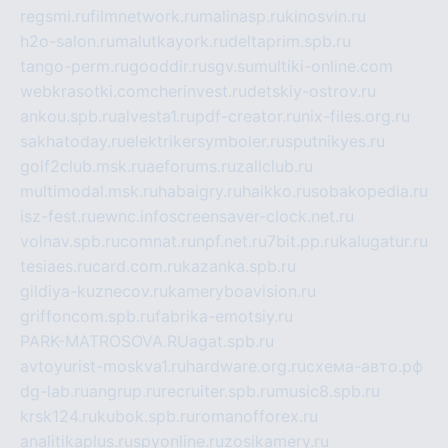
regsmi.ru
filmnetwork.ru
malinasp.ru
kinosvin.ru
h2o-salon.ru
malutkayork.ru
deltaprim.spb.ru
tango-perm.ru
gooddir.ru
sgv.su
multiki-online.com
webkrasotki.com
cherinvest.ru
detskiy-ostrov.ru
ankou.spb.ru
alvesta1.ru
pdf-creator.ru
nix-files.org.ru
sakhatoday.ru
elektrikersymboler.ru
sputnikyes.ru
golf2club.msk.ru
aeforums.ru
zallclub.ru
multimodal.msk.ru
habaigry.ru
haikko.ru
sobakopedia.ru
isz-fest.ru
ewnc.info
screensaver-clock.net.ru
volnav.spb.ru
comnat.ru
npf.net.ru
7bit.pp.ru
kalugatur.ru
tesiaes.ru
card.com.ru
kazanka.spb.ru
gildiya-kuznecov.ru
kameryboavision.ru
griffoncom.spb.ru
fabrika-emotsiy.ru
PARK-MATROSOVA.RU
agat.spb.ru
avtoyurist-moskva1.ru
hardware.org.ru
схема-авто.рф
dg-lab.ru
angrup.ru
recruiter.spb.ru
music8.spb.ru
krsk124.ru
kubok.spb.ru
romanofforex.ru
analitikaplus.ru
spyonline.ru
zosikamery.ru