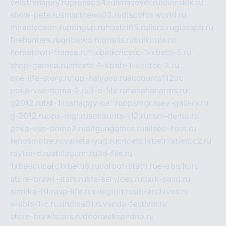
velotrenajery.ru
pronso54.ru
lenasever.ru
lovinskix.ru
show-pets.ru
smartnews03.ru
discofoxworld.ru
miraclecoon.ru
pongup.ru
hostel65.ru
liura.ru
glasspb.ru
firehunters.ru
gribowo.ru
gnalis.ru
bulkitula.ru
hometown-france.ru
1-xbeticricetc-1-xbetti-5.ru
shop-garena.ru
cricetc-1-xbetr-1-xbetcc-2.ru
one-life-story.ru
top-halyava.ru
accounts112.ru
poka-vse-doma-2.ru
3-d-file.ru
hahahaharms.ru
g2012.ru
tst-1.ru
shaggy-cat.ru
opsmgr.ru
ev-gallery.ru
g-2012.ru
ops-mgr.ru
accounts-112.ru
csm-demo.ru
poka-vse-doma2.ru
airgungames.ru
allseo-host.ru
tehosmotre.ru
varieta-yug.ru
cricetc1xbetr1xbetcc2.ru
raytor-d.ru
atillagunn.ru
3d-file.ru
1xbeticricetc1xbetti5.ru
uafoot-statti.ru
e-abis1c.ru
store-brawl-stars.ru
kts-services.ru
dark-sand.ru
sindika-01.ru
sp-life.ru
x-legion.ru
sib-archives.ru
e-abis-1-c.ru
sindika01.ru
venda-festival.ru
store-brawlstars.ru
dooraleksandria.ru