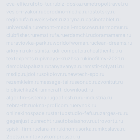
eva-elfie.ru
foto-tur.ru
biz-doska.ru
metropoltravel.ru
veslo-i-yakor.ru
borodino-media.ru
rostotsky.ru
regionufa.ru
weiss-bet.ru
zaryna.ru
casinotablet.ru
universalia.ru
remont-mebeli-moscow.ru
termomur.ru
clubfisher.ru
remstirufa.ru
erdamchi.ru
doramamama.ru
muraviovka-park.ru
worldofwoman.ru
clean-dreams.ru
arkrym.ru
kristinita.ru
dircomputer.ru
healthenter.ru
textexperts.ru
pivnaya-kruzhka.ru
kinofilmy-2021.ru
demolalapaluza.ru
tanyavanya.ru
remstir-tolyatti.ru
msdip.ru
jdol.ru
sokolovr.ru
newtech-spb.ru
rezemkleim.ru
massage-tai.ru
seonub.ru
zvonitut.ru
biolisichka24.ru
mncraft-download.ru
algoritm-sistema.ru
godflesh.ru
ru-industria.ru
zebra-tlt.ru
okna-proficom.ru
erynok.ru
onlinekinospace.ru
startupstudio-fefu.ru
zarges-ru.ru
gegenjustizunrecht.ru
autobalashov.ru
utrovortu.ru
spiski-firm.ru
elara-m.ru
kinomusorka.ru
mkcslava.ru
2bets.ru
vintovoykompressor.ru