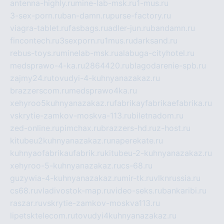
antenna-highly.ru
mine-lab-msk.ru
1-mus.ru
3-sex-porn.ru
ban-damn.ru
purse-factory.ru
viagra-tablet.ru
fasbags.ru
adler-jun.ru
bandamn.ru
fincontech.ru
3sexporn.ru
1mus.ru
darksand.ru
rebus-toys.ru
minelab-msk.ru
alabuga-cityhotel.ru
medsprawo-4-ka.ru
2864420.ru
blagodarenie-spb.ru
zajmy24.ru
tovudyi-4-kuhnyanazakaz.ru
brazzerscom.ru
medsprawo4ka.ru
xehyroo5kuhnyanazakaz.ru
fabrikayfabrikaefabrika.ru
vskrytie-zamkov-moskva-113.ru
biletnadom.ru
zed-online.ru
pimchax.ru
brazzers-hd.ru
z-host.ru
kitubeu2kuhnyanazakaz.ru
naperekate.ru
kuhnyaofabrikaufabrik.ru
kitubeu-2-kuhnyanazakaz.ru
xehyroo-5-kuhnyanazakaz.ru
cs-68.ru
guzywia-4-kuhnyanazakaz.ru
mir-tk.ru
vlknrussia.ru
cs68.ru
vladivostok-map.ru
video-seks.ru
bankaribi.ru
raszar.ru
vskrytie-zamkov-moskva113.ru
lipetsktelecom.ru
tovudyi4kuhnyanazakaz.ru