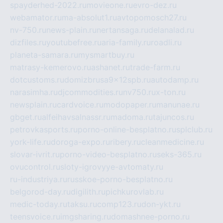
spayderhed-2022.ru
movieone.ru
evro-dez.ru
webamator.ru
ma-absolut1.ru
avtopomosch27.ru
nv-750.ru
news-plain.ru
nertansaga.ru
delanalad.ru
dizfiles.ru
youtubefree.ru
aria-family.ru
roadli.ru
planeta-samara.ru
mysmartbuy.ru
matrasy-kemerovo.ru
ashanet.ru
trade-farm.ru
dotcustoms.ru
domizbrusa9x12spb.ru
autodamp.ru
narasimha.ru
djcommodities.ru
nv750.ru
x-ton.ru
newsplain.ru
cardvoice.ru
modopaper.ru
manunae.ru
gbget.ru
alfeihavsalnassr.ru
madoma.ru
tajuncos.ru
petrovkasports.ru
porno-online-besplatno.ru
splclub.ru
york-life.ru
doroga-expo.ru
ribery.ru
cleanmedicine.ru
slovar-ivrit.ru
porno-video-besplatno.ru
seks-365.ru
ovucontrol.ru
sloty-igrovyye-avtomaty.ru
ru-industriya.ru
russkoe-porno-besplatno.ru
belgorod-day.ru
digilith.ru
pichkurovlab.ru
medic-today.ru
taksu.ru
comp123.ru
don-ykt.ru
teensvoice.ru
imgsharing.ru
domashnee-porno.ru