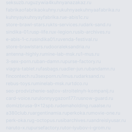
seksuzb.ru
guzywia4kuhnyanazakaz.ru
fabrikaofabrikaokuhny.ru
kuhnyaekuhnyaafabrika.ru
kuhnyaykuhnyayfabrika.ru
e-abis1c.ru
store-brawl-stars.ru
kts-services.ru
dark-sand.ru
sindika-01.ru
sp-life.ru
x-legion.ru
sib-archives.ru
e-abis-1-c.ru
sindika01.ru
venda-festival.ru
store-brawlstars.ru
dooraleksandria.ru
antenna-highly.ru
mine-lab-msk.ru
1-mus.ru
3-sex-porn.ru
ban-damn.ru
purse-factory.ru
viagra-tablet.ru
fasbags.ru
adler-jun.ru
bandamn.ru
fincontech.ru
3sexporn.ru
1mus.ru
darksand.ru
rebus-toys.ru
minelab-msk.ru
rtdco.ru
seo-prodvizhenie-sajtov-stroitelnyh-kompanij.ru
card-voice.ru
rulonnyygazon177.ru
snow-guard.ru
domizbrusa-9x12spb.ru
demaholding.ru
aalse.ru
a380club.ru
argentinamia.ru
perkoka.ru
movie-one.ru
perk-oka.ru
g-octopus.ru
sibarchives.ru
andreislyusar.ru
naruto-x.ru
pursefactory.ru
tor-lyubov-i-grom.ru