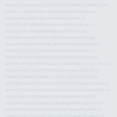
sloboda-ural.pp.ru
AUTO-COM.SU
hohota.net
alimy.ru
online-z.com
aromat-vostoka.ru
otdelkaexp.ru
mobilvest.ru
bbd.net.ru
mebelshop.msk.ru
smp-forum.ru
bastion-td.ru
kosmoscreative.ru
avrmotors.ru
art-galadesign.ru
tiffany-c.ru
ecostep-samara.ru
d-p.spb.ru
галактика73.рф
sko.com.ru
davitamebel-spb.ru
fotsis.ru
tesiaes.ru
kokoroyari.spb.ru
blesna-kazan.ru
mossilver.ru
lenderoq.ru
sergeydobrin.ru
tochkazvuka.msk.ru
people-of-art.ru
bezzubova.ru
clubtibet.ru
orior-aks.ru
dynamoauto.ru
szk-favorit.ru
carlines.ru
flatnsk.ru
kingbolenskaner.ru
alex-motor.ru
astroline.net.ru
act1.spb.ru
polyglot.com.ru
gidlipetsk.ru
ooo-driada.ru
detsad125.ru
mir-zdoroviya.ru
bruslanovo.ru
siterem.ru
council.spb.ru
лодкипатриот.рф
kafekolizey.ru
iclub.net.ru
gazon-easy.ru
sugarepilekb.ru
grinox.ru
pylesostineco.ru
msts-ozarenie.ru
kameryjooan.ru
artemovskij.ru
dopler.spb.ru
aid70.ru
metall-perm.ru