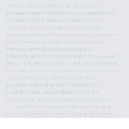
ndm.msk.ru
ratingzooshop.ru
apiaccess.ru
globalautotrade.info
bezverhovskoe.ru
drsschool.ru
ZOOSMART.SPB.RU
dalakony.ru
medikijob.ru
remontt.spb.ru
photostudia.spb.ru
myragon.ru
terramia.ru
academy62.ru
gardengallereya.ru
rti.com.ru
artem-news.ru
biserinca.ru
krasnodarkurort.com
imshowtv.ru
mebel-v-tule.ru
mobtopik.ru
pcsecurity.net.ru
tool-sib.ru
multimetrunit.ru
sp-tour.ru
fan-cs.ru
santeh-russia.ru
symbian9.net.ru
DSHAIR.RU
tmmotors.spb.ru
xjocuricopii.com
musavtomat.msk.ru
obustrojdom.ru
sovetcik.ru
ybaranovskaya.ru
ppknews.ru
cult-alshei.ru
JAPANRUSSIA.RU
proekciyamebel.ru
imper-finans.ru
rim.org.ru
glamourai.ru
brassminus.ru
zabor-pro.ru
ftn.pp.ru
dorogoe58.ru
laimengpacker.ru
kuzova-zapchasti.ru
sageerp.ru
taxodrom.ru
dsrazvitie.ru
hardcity.net.ru
ratinghomegames.ru
topservice25.ru
gubernyan.ru
gtglasslined.ru
ii4.ru
tssport.spb.ru
andorra24.com