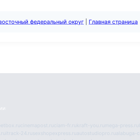
евосточный федеральный округ
|
Главная страница
сии
eetbox.ru
cinemapost.ru
ciam-fr.ru
kraft-you.ru
mega-press.ru
.ru
itrack-24.ru
sexshopexpress.ru
autostudiopro.ru
alabuga-ci