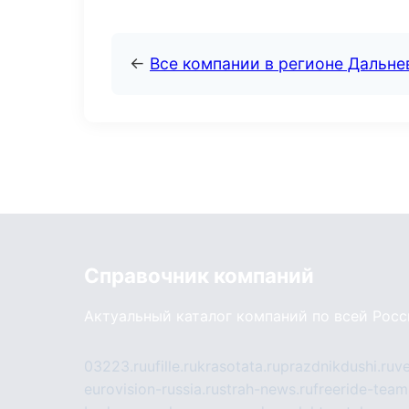
←
Все компании в регионе Дальн
Справочник компаний
Актуальный каталог компаний по всей Рос
03223.ru
ufille.ru
krasotata.ru
prazdnikdushi.ru
v
eurovision-russia.ru
strah-news.ru
freeride-team