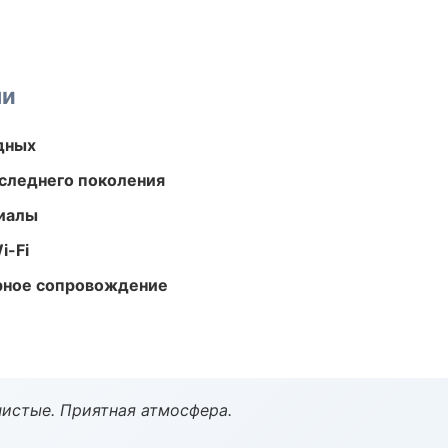
ми
одных
следнего поколения
риалы
i-Fi
урное сопровождение
чистые. Приятная атмосфера.