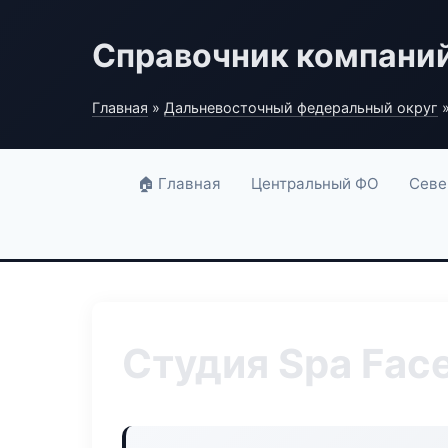
Справочник компани
Главная
»
Дальневосточный федеральный округ
»
🏠 Главная
Центральный ФО
Севе
Студия Spa Fac