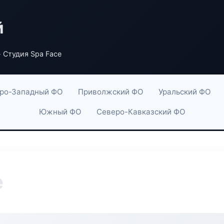
й
 Студия Spa Face
ро-Западный ФО
Приволжский ФО
Уральский ФО
Южный ФО
Северо-Кавказский ФО
e