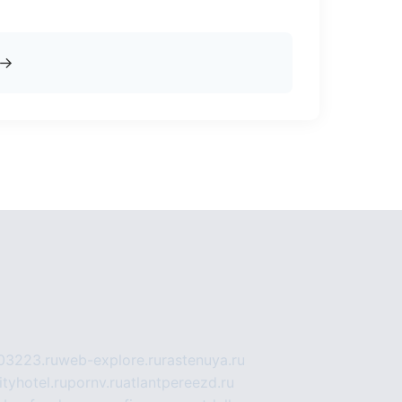
→
03223.ru
web-explore.ru
rastenuya.ru
tyhotel.ru
pornv.ru
atlantpereezd.ru