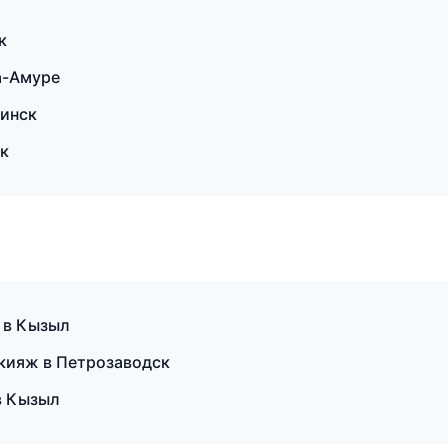
к
а-Амуре
инск
ск
 в Кызыл
кияж в Петрозаводск
в Кызыл