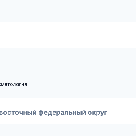
осметология
евосточный федеральный округ