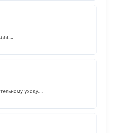
ии....
ельному уходу....