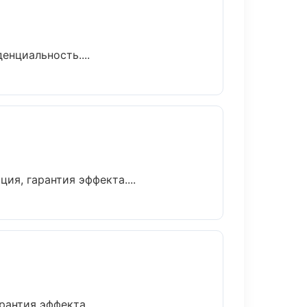
енциальность....
я, гарантия эффекта....
нтия эффекта....