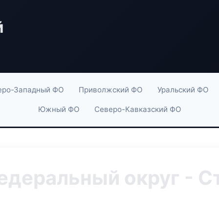
й
еро-Западный ФО
Приволжский ФО
Уральский ФО
Южный ФО
Северо-Кавказский ФО
деральный округ - С