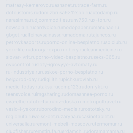
matrasy-kemerovo.ru
ashanet.ru
trade-farm.ru
dotcustoms.ru
domizbrusa9x12spb.ru
autodamp.ru
narasimha.ru
djcommodities.ru
nv750.ru
x-ton.ru
newsplain.ru
cardvoice.ru
modopaper.ru
manunae.ru
gbget.ru
alfeihavsalnassr.ru
madoma.ru
tajuncos.ru
petrovkasports.ru
porno-online-besplatno.ru
splclub.ru
york-life.ru
doroga-expo.ru
ribery.ru
cleanmedicine.ru
slovar-ivrit.ru
porno-video-besplatno.ru
seks-365.ru
ovucontrol.ru
sloty-igrovyye-avtomaty.ru
ru-industriya.ru
russkoe-porno-besplatno.ru
belgorod-day.ru
digilith.ru
pichkurovlab.ru
medic-today.ru
taksu.ru
comp123.ru
don-ykt.ru
teensvoice.ru
imgsharing.ru
domashnee-porno.ru
eva-elfie.ru
foto-tur.ru
biz-doska.ru
metropoltravel.ru
veslo-i-yakor.ru
borodino-media.ru
rostotsky.ru
regionufa.ru
weiss-bet.ru
zaryna.ru
casinotablet.ru
universalia.ru
remont-mebeli-moscow.ru
termomur.ru
clubfisher.ru
remstirufa.ru
erdamchi.ru
doramamama.ru