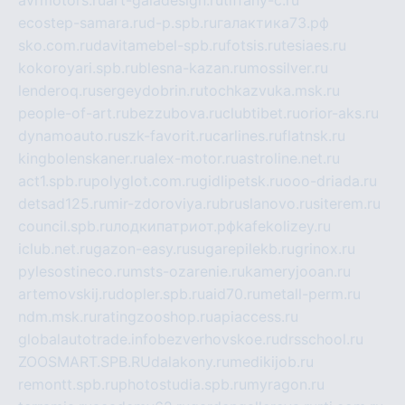
avrmotors.ru
art-galadesign.ru
tiffany-c.ru
ecostep-samara.ru
d-p.spb.ru
галактика73.рф
sko.com.ru
davitamebel-spb.ru
fotsis.ru
tesiaes.ru
kokoroyari.spb.ru
blesna-kazan.ru
mossilver.ru
lenderoq.ru
sergeydobrin.ru
tochkazvuka.msk.ru
people-of-art.ru
bezzubova.ru
clubtibet.ru
orior-aks.ru
dynamoauto.ru
szk-favorit.ru
carlines.ru
flatnsk.ru
kingbolenskaner.ru
alex-motor.ru
astroline.net.ru
act1.spb.ru
polyglot.com.ru
gidlipetsk.ru
ooo-driada.ru
detsad125.ru
mir-zdoroviya.ru
bruslanovo.ru
siterem.ru
council.spb.ru
лодкипатриот.рф
kafekolizey.ru
iclub.net.ru
gazon-easy.ru
sugarepilekb.ru
grinox.ru
pylesostineco.ru
msts-ozarenie.ru
kameryjooan.ru
artemovskij.ru
dopler.spb.ru
aid70.ru
metall-perm.ru
ndm.msk.ru
ratingzooshop.ru
apiaccess.ru
globalautotrade.info
bezverhovskoe.ru
drsschool.ru
ZOOSMART.SPB.RU
dalakony.ru
medikijob.ru
remontt.spb.ru
photostudia.spb.ru
myragon.ru