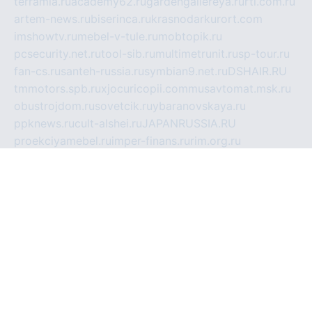
terramia.ru
academy62.ru
gardengallereya.ru
rti.com.ru
artem-news.ru
biserinca.ru
krasnodarkurort.com
imshowtv.ru
mebel-v-tule.ru
mobtopik.ru
pcsecurity.net.ru
tool-sib.ru
multimetrunit.ru
sp-tour.ru
fan-cs.ru
santeh-russia.ru
symbian9.net.ru
DSHAIR.RU
tmmotors.spb.ru
xjocuricopii.com
musavtomat.msk.ru
obustrojdom.ru
sovetcik.ru
ybaranovskaya.ru
ppknews.ru
cult-alshei.ru
JAPANRUSSIA.RU
proekciyamebel.ru
imper-finans.ru
rim.org.ru
glamourai.ru
brassminus.ru
zabor-pro.ru
ftn.pp.ru
dorogoe58.ru
laimengpacker.ru
kuzova-zapchasti.ru
sageerp.ru
taxodrom.ru
dsrazvitie.ru
hardcity.net.ru
ratinghomegames.ru
topservice25.ru
gubernyan.ru
gtglasslined.ru
ii4.ru
tssport.spb.ru
andorra24.com
blackwallstreet.ru
oboimos.ru
optim-doors.com.ru
ikuch.ru
nycr.org.ru
npa21.ru
vremya-ch.spb.ru
desert000.ru
ivtorgi.ru
ifiori.ru
catalog-statei.ru
dcv.org.ru
spetsmaster174.ru
ipkameryhiseeu.ru