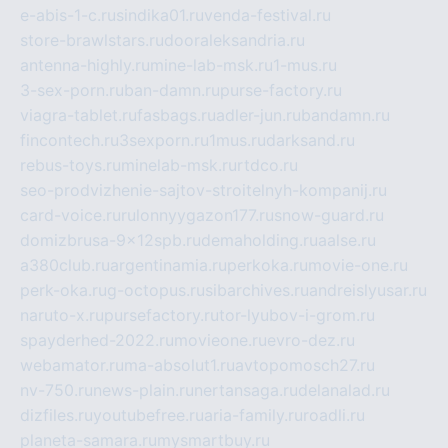
e-abis-1-c.ru
sindika01.ru
venda-festival.ru
store-brawlstars.ru
dooraleksandria.ru
antenna-highly.ru
mine-lab-msk.ru
1-mus.ru
3-sex-porn.ru
ban-damn.ru
purse-factory.ru
viagra-tablet.ru
fasbags.ru
adler-jun.ru
bandamn.ru
fincontech.ru
3sexporn.ru
1mus.ru
darksand.ru
rebus-toys.ru
minelab-msk.ru
rtdco.ru
seo-prodvizhenie-sajtov-stroitelnyh-kompanij.ru
card-voice.ru
rulonnyygazon177.ru
snow-guard.ru
domizbrusa-9x12spb.ru
demaholding.ru
aalse.ru
a380club.ru
argentinamia.ru
perkoka.ru
movie-one.ru
perk-oka.ru
g-octopus.ru
sibarchives.ru
andreislyusar.ru
naruto-x.ru
pursefactory.ru
tor-lyubov-i-grom.ru
spayderhed-2022.ru
movieone.ru
evro-dez.ru
webamator.ru
ma-absolut1.ru
avtopomosch27.ru
nv-750.ru
news-plain.ru
nertansaga.ru
delanalad.ru
dizfiles.ru
youtubefree.ru
aria-family.ru
roadli.ru
planeta-samara.ru
mysmartbuy.ru