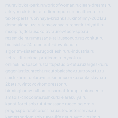
muraviovka-park.ru
worldofwoman.ru
clean-dreams.ru
arkrym.ru
kristinita.ru
dircomputer.ru
healthenter.ru
textexperts.ru
pivnaya-kruzhka.ru
kinofilmy-2021.ru
demolalapaluza.ru
tanyavanya.ru
remstir-tolyatti.ru
msdip.ru
jdol.ru
sokolovr.ru
newtech-spb.ru
rezemkleim.ru
massage-tai.ru
seonub.ru
zvonitut.ru
biolisichka24.ru
mncraft-download.ru
algoritm-sistema.ru
godflesh.ru
ru-industria.ru
zebra-tlt.ru
okna-proficom.ru
erynok.ru
onlinekinospace.ru
startupstudio-fefu.ru
zarges-ru.ru
gegenjustizunrecht.ru
autobalashov.ru
utrovortu.ru
spiski-firm.ru
elara-m.ru
kinomusorka.ru
mkcslava.ru
2bets.ru
vintovoykompressor.ru
birminghamvsfulham.ru
sarmat-komp.ru
pioneeri.ru
amadis-chocolate.ru
shkurki-karakulya.ru
kanotiforet.spb.ru
tutmassage.ru
ecolog.org.ru
praga.spb.ru
falcorussia.ru
autodoctorservis.ru
kamertondom.spb.ru
net-life.net.ru
avto-vozim.ru