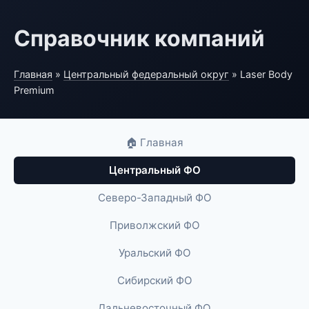
Справочник компаний
Главная
»
Центральный федеральный округ
» Laser Body
Premium
🏠 Главная
Центральный ФО
Северо-Западный ФО
Приволжский ФО
Уральский ФО
Сибирский ФО
Дальневосточный ФО