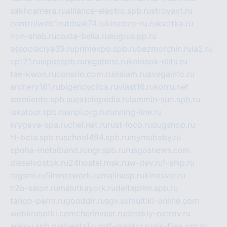
sakhcamera.ru
alliance-electro.spb.ru
stroyavt.ru
controlweb1.ru
tdsak74.ru
kinzozo-ru.ru
kvotka.ru
iron-snab.ru
costa-bella.ru
eugrus.pp.ru
associaciya39.ru
primexpo.spb.ru
bezmorchin.ru
ia2.ru
cpt21.ru
ispecspb.ru
regahost.ru
kolosok-elita.ru
tae-kwon.ru
consrio.com.ru
insiam.ru
avegainfo.ru
archery161.ru
bigencyclica.ru
vlast16.ru
korru.net
sarmiento.spb.su
extelopedia.ru
lammin-suo.spb.ru
iskatour.spb.ru
snpi.org.ru
running-line.ru
krygeva-spa.ru
chel.net.ru
rust-loco.ru
dugshop.ru
hl-beta.spb.ru
school494.spb.ru
mymubaby.ru
epoha-metalband.ru
ngr.spb.ru
rusgosnews.com
dieselvostok.ru
24hostel.msk.ru
w-dev.ru
f-ship.ru
regsmi.ru
filmnetwork.ru
malinasp.ru
kinosvin.ru
h2o-salon.ru
malutkayork.ru
deltaprim.spb.ru
tango-perm.ru
gooddir.ru
sgv.su
multiki-online.com
webkrasotki.com
cherinvest.ru
detskiy-ostrov.ru
ankou.spb.ru
alvesta1.ru
pdf-creator.ru
nix-files.org.ru