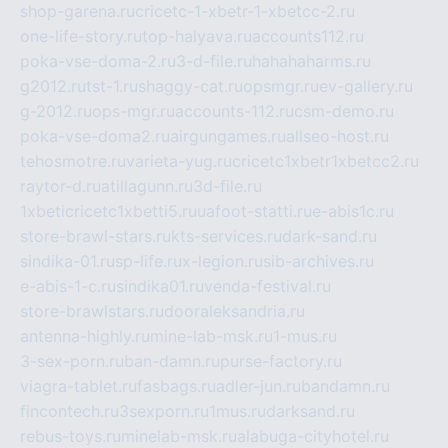
shop-garena.ru
cricetc-1-xbetr-1-xbetcc-2.ru
one-life-story.ru
top-halyava.ru
accounts112.ru
poka-vse-doma-2.ru
3-d-file.ru
hahahaharms.ru
g2012.ru
tst-1.ru
shaggy-cat.ru
opsmgr.ru
ev-gallery.ru
g-2012.ru
ops-mgr.ru
accounts-112.ru
csm-demo.ru
poka-vse-doma2.ru
airgungames.ru
allseo-host.ru
tehosmotre.ru
varieta-yug.ru
cricetc1xbetr1xbetcc2.ru
raytor-d.ru
atillagunn.ru
3d-file.ru
1xbeticricetc1xbetti5.ru
uafoot-statti.ru
e-abis1c.ru
store-brawl-stars.ru
kts-services.ru
dark-sand.ru
sindika-01.ru
sp-life.ru
x-legion.ru
sib-archives.ru
e-abis-1-c.ru
sindika01.ru
venda-festival.ru
store-brawlstars.ru
dooraleksandria.ru
antenna-highly.ru
mine-lab-msk.ru
1-mus.ru
3-sex-porn.ru
ban-damn.ru
purse-factory.ru
viagra-tablet.ru
fasbags.ru
adler-jun.ru
bandamn.ru
fincontech.ru
3sexporn.ru
1mus.ru
darksand.ru
rebus-toys.ru
minelab-msk.ru
alabuga-cityhotel.ru