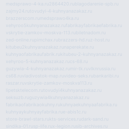
medsprawo-4-ka.ru
2864420.ru
blagodarenie-spb.ru
zajmy24.ru
tovudyi-4-kuhnyanazakaz.ru
brazzerscom.ru
medsprawo4ka.ru
xehyroo5kuhnyanazakaz.ru
fabrikayfabrikaefabrika.ru
vskrytie-zamkov-moskva-113.ru
biletnadom.ru
zed-online.ru
pimchax.ru
brazzers-hd.ru
z-host.ru
kitubeu2kuhnyanazakaz.ru
naperekate.ru
kuhnyaofabrikaufabrik.ru
kitubeu-2-kuhnyanazakaz.ru
xehyroo-5-kuhnyanazakaz.ru
cs-68.ru
guzywia-4-kuhnyanazakaz.ru
mir-tk.ru
vlknrussia.ru
cs68.ru
vladivostok-map.ru
video-seks.ru
bankaribi.ru
raszar.ru
vskrytie-zamkov-moskva113.ru
lipetsktelecom.ru
tovudyi4kuhnyanazakaz.ru
seksuzb.ru
guzywia4kuhnyanazakaz.ru
fabrikaofabrikaokuhny.ru
kuhnyaekuhnyaafabrika.ru
kuhnyaykuhnyayfabrika.ru
e-abis1c.ru
store-brawl-stars.ru
kts-services.ru
dark-sand.ru
sindika-01.ru
sp-life.ru
x-legion.ru
sib-archives.ru