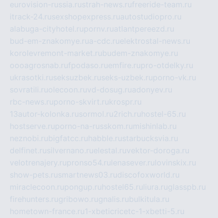
eurovision-russia.ru
strah-news.ru
freeride-team.ru
itrack-24.ru
sexshopexpress.ru
autostudiopro.ru
alabuga-cityhotel.ru
pornv.ru
atlantpereezd.ru
bud-em-znakomye.ru
a-cdc.ru
elektrostal-news.ru
korolevremont-market.ru
budem-znakomye.ru
oooagrosnab.ru
fpodaso.ru
emfire.ru
pro-otdelky.ru
ukrasotki.ru
seksuzbek.ru
seks-uzbek.ru
porno-vk.ru
sovratili.ru
olecoon.ru
vd-dosug.ru
adonyev.ru
rbc-news.ru
porno-skvirt.ru
krospr.ru
13autor-kolonka.ru
sormol.ru
2rich.ru
hostel-65.ru
hostserve.ru
porno-na-russkom.ru
mishinlab.ru
neznobi.ru
bigfatcc.ru
habble.ru
starbucksvia.ru
delfinet.ru
silvernano.ru
elestal.ru
vektor-doroga.ru
velotrenajery.ru
pronso54.ru
lenasever.ru
lovinskix.ru
show-pets.ru
smartnews03.ru
discofoxworld.ru
miraclecoon.ru
pongup.ru
hostel65.ru
liura.ru
glasspb.ru
firehunters.ru
gribowo.ru
gnalis.ru
bulkitula.ru
hometown-france.ru
1-xbeticricetc-1-xbetti-5.ru