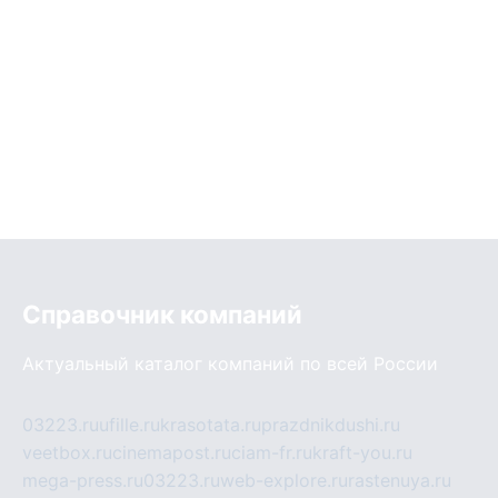
Справочник компаний
Актуальный каталог компаний по всей России
03223.ru
ufille.ru
krasotata.ru
prazdnikdushi.ru
veetbox.ru
cinemapost.ru
ciam-fr.ru
kraft-you.ru
mega-press.ru
03223.ru
web-explore.ru
rastenuya.ru