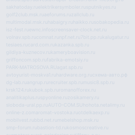
sakhatoday.ru
elektrikersymboler.ru
sputnikyes.ru
golf2club.msk.ru
aeforums.ru
zallclub.ru
multimodal.msk.ru
habaigry.ru
haikko.ru
sobakopedia.ru
isz-fest.ru
ewnc.info
screensaver-clock.net.ru
volnav.spb.ru
comnat.ru
npf.net.ru
7bit.pp.ru
kalugatur.ru
tesiaes.ru
card.com.ru
kazanka.spb.ru
gildiya-kuznecov.ru
kameryboavision.ru
griffoncom.spb.ru
fabrika-emotsiy.ru
PARK-MATROSOVA.RU
agat.spb.ru
avtoyurist-moskva1.ru
hardware.org.ru
схема-авто.рф
dg-lab.ru
angrup.ru
recruiter.spb.ru
music8.spb.ru
krsk124.ru
kubok.spb.ru
romanofforex.ru
analitikaplus.ru
spyonline.ru
zosikamery.ru
sloboda-ural.pp.ru
AUTO-COM.SU
hohota.net
alimy.ru
online-z.com
aromat-vostoka.ru
otdelkaexp.ru
mobilvest.ru
bbd.net.ru
mebelshop.msk.ru
smp-forum.ru
bastion-td.ru
kosmoscreative.ru